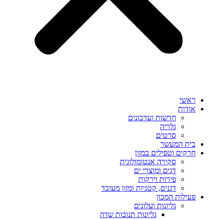
ראשי
אודות
חדשות ועדכונים
גלריה
סרטים
בית המעשר
חרקים וטפילים במזון
סקירה אנטומולוגית
דגים ומוצרי ים
פירות וירקות
דגנים, קטניות ומזון מעובד
פעילות המכון
גליונות ועלונים
גליונות תנובות שדה