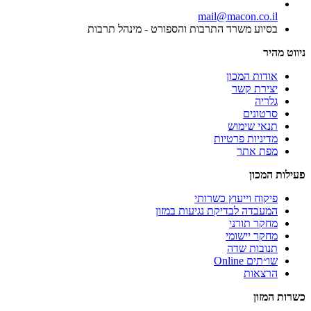
mail@macon.co.il
בסיוע משרד התרבות והספורט - מינהל תרבות
ניווט מהיר
אודות המכון
יצירת קשר
גלריה
סרטונים
תנאי שימוש
מדיניות פרטיות
מפת אתר
פעילות המכון
פיקוח וייעוץ כשרותי
המעבדה לבדיקת נגיעות במזון
מחקר תורני
מחקר יישומי
תנובות שדה
שו״תים Online
הרצאות
כשרות המזון