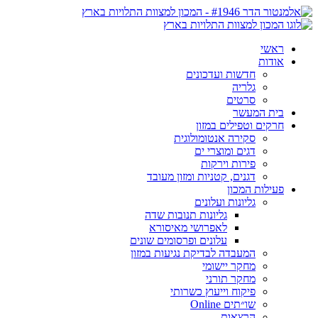
ראשי
אודות
חדשות ועדכונים
גלריה
סרטים
בית המעשר
חרקים וטפילים במזון
סקירה אנטומולוגית
דגים ומוצרי ים
פירות וירקות
דגנים, קטניות ומזון מעובד
פעילות המכון
גליונות ועלונים
גליונות תנובות שדה
לאפרושי מאיסורא
עלונים ופרסומים שונים
המעבדה לבדיקת נגיעות במזון
מחקר יישומי
מחקר תורני
פיקוח וייעוץ כשרותי
שו״תים Online
הרצאות