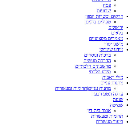
פסח
שבועות
חרקים וכשרות המזון
טפילים בדגים
ירושלים
כלאים
מאמרים מקצועיים
מושגי יסוד
מידע שימושי
ברכות ונוסחים
הדרכה מעשית
מחשבונים הלכתיים
מידע הלכתי
מילי דאבות
מתנות עניים
מתנות עניים|תרומות ומעשרות
ערלה ונטע רבעי
שונות
שמיטה
אוצר בית דין
תרומות ומעשרות
ביעור מעשרות