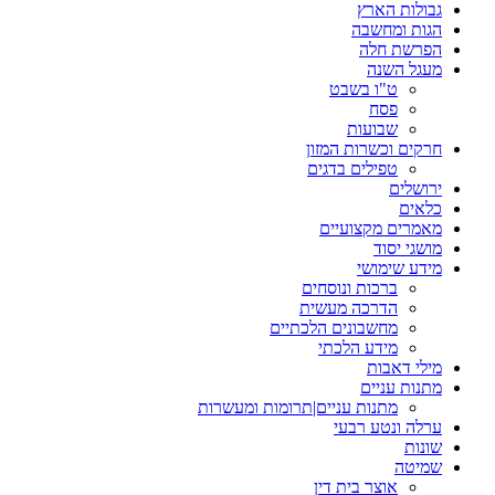
גבולות הארץ
הגות ומחשבה
הפרשת חלה
מעגל השנה
ט"ו בשבט
פסח
שבועות
חרקים וכשרות המזון
טפילים בדגים
ירושלים
כלאים
מאמרים מקצועיים
מושגי יסוד
מידע שימושי
ברכות ונוסחים
הדרכה מעשית
מחשבונים הלכתיים
מידע הלכתי
מילי דאבות
מתנות עניים
מתנות עניים|תרומות ומעשרות
ערלה ונטע רבעי
שונות
שמיטה
אוצר בית דין