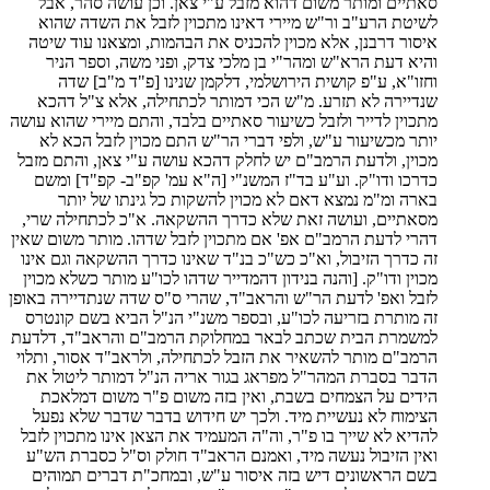
סאתיים ומותר משום דהוא מזבל ע"י צאן. וכן עושה סהר, אבל
לשיטת הרע"ב ור"ש מיירי דאינו מתכוין לזבל את השדה שהוא
איסור דרבנן, אלא מכוין להכניס את הבהמות, ומצאנו עוד שיטה
והיא דעת הרא"ש ומהר"י בן מלכי צדק, ופני משה, וספר הניר
וחזו"א, ע"פ קושית הירושלמי, דלקמן שנינו [פ"ד מ"ב] שדה
שנדיירה לא תזרע. מ"ש הכי דמותר לכתחילה, אלא צ"ל דהכא
מתכוין לדייר ולזבל כשיעור סאתיים בלבד, והתם מיירי שהוא עושה
יותר מכשיעור ע"ש, ולפי דברי הר"ש התם מכוין לזבל הכא לא
מכוין, ולדעת הרמב"ם יש לחלק דהכא עושה ע"י צאן, והתם מזבל
כדרכו ודו"ק. וע"ע בד"ז המשנ"י [ה"א עמ' קפ"ב- קפ"ד] ומשם
בארה ומ"מ נמצא דאם לא מכוין להשקות כל גינתו של יותר
מסאתיים, ועושה זאת שלא כדרך ההשקאה. א"כ לכתחילה שרי,
דהרי לדעת הרמב"ם אפ' אם מתכוין לזבל שדהו. מותר משום שאין
זה כדרך הזיבול, וא"כ כש"כ בנ"ד שאינו כדרך ההשקאה וגם אינו
מכוין ודו"ק. [והנה בנידון דהמדייר שדהו לכו"ע מותר כשלא מכוין
לזבל ואפ' לדעת הר"ש והראב"ד, שהרי ס"ס שדה שנתדיירה באופן
זה מותרת בזריעה לכו"ע, ובספר משנ"י הנ"ל הביא בשם קונטרס
למשמרת הבית שכתב לבאר במחלוקת הרמב"ם והראב"ד, דלדעת
הרמב"ם מותר להשאיר את הזבל לכתחילה, ולראב"ד אסור, ותלוי
הדבר בסברת המהר"ל מפראג בגור אריה הנ"ל דמותר ליטול את
הידים על הצמחים בשבת, ואין בזה משום פ"ר משום דמלאכת
הצימוח לא נעשיית מיד. ולכך יש חידוש בדבר שדבר שלא נפעל
להדיא לא שייך בו פ"ר, וה"ה המעמיד את הצאן אינו מתכוין לזבל
ואין הזיבול נעשה מיד, ואמנם הראב"ד חולק וס"ל כסברת הש"ע
בשם הראשונים דיש בזה איסור ע"ש, ובמחכ"ת דברים תמוהים