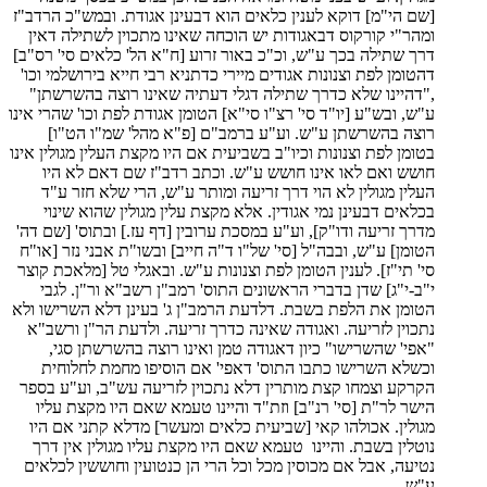
[שם הי"מ] דוקא לענין כלאים הוא דבעינן אגודת. ובמש"כ הרדב"ז
ומהר"י קורקוס דבאגודות יש הוכחה שאינו מתכוין לשתילה דאין
דרך שתילה בכך ע"ש, וכ"כ באור זרוע [ח"א הל' כלאים סי' רס"ב]
דהטומן לפת וצנונות אגודים מיירי כדתניא רבי חייא בירושלמי וכו'
,"דהיינו שלא כדרך שתילה דגלי דעתיה שאינו רוצה בהשרשתן"
ע"ש, ובש"ע [יו"ד סי' רצ"ו סי"א] הטומן אגודת לפת וכו' שהרי אינו
רוצה בהשרשתן ע"ש. וע"ע ברמב"ם [פ"א מהל' שמ"ו הט"ו]
בטומן לפת וצנונות וכיו"ב בשביעית אם היו מקצת העלין מגולין אינו
חושש ואם לאו אינו חושש ע"ש. וכתב רדב"ז שם דאם לא היו
העלין מגולין לא הוי דרך זריעה ומותר ע"ש, הרי שלא חזר ע"ד
בכלאים דבעינן נמי אגודין. אלא מקצת עלין מגולין שהוא שינוי
מדרך זריעה ודו"ק], וע"ע במסכת ערובין [דף עז.] ובתוס' [שם דה'
הטומן] ע"ש, ובבה"ל [סי' של"ו ד"ה חייב] ובשו"ת אבני נזר [או"ח
סי' תי"ז]. לענין הטומן לפת וצנונות ע"ש. ובאגלי טל [מלאכת קוצר
י"ב-י"ג] שדן בדברי הראשונים התוס' רמב"ן רשב"א ור"ן. לגבי
הטומן את הלפת בשבת. דלדעת הרמב"ן ג' בעינן דלא השרישו ולא
נתכוין לזריעה. ואגודה שאינה כדרך זריעה. ולדעת הר"ן ורשב"א
"אפי' שהשרישו" כיון דאגודה טמן ואינו רוצה בהשרשתן סגי,
וכשלא השרישו כתבו התוס' דאפי' אם הוסיפו מחמת לחלוחית
הקרקע וצמחו קצת מותרין דלא נתכוין לזריעה עש"ב, וע"ע בספר
הישר לר"ת [סי' רנ"ב] וזת"ד והיינו טעמא שאם היו מקצת עליו
מגולין. אכולהו קאי [שביעית כלאים ומעשר] מדלא קתני אם היו
נוטלין בשבת. והיינו טעמא שאם היו מקצת עליו מגולין אין דרך
נטיעה, אבל אם מכוסין מכל וכל הרי הן כנטועין וחוששין לכלאים
ע"ש.