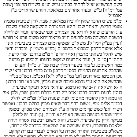
בשם הגרשז"א זצ"ל להתיר בכה"ג ע"ש וע"ע בשו"ת הר צבי [שבת
עמ' רמ"ה] ע"ש, ובעוד אחרונים במלאכת הזורע שהאריכו ב"ז
ואכמ"ל.
ומ"מ פשוט הדבר שאין להוכיח ממלאכת שבת לדין שביעית מכמה
טעמי תריצי, והאחד שבנ"ד לא דמי צורת ההשקאה לנט"י בשבת
ע"ג הזרעים שהוא להדיא על הצמחים וכפי שבארנו, ועוד יש לחלק
דבשבת המשקה מים לזרעים חייב מדאורייתא משום זורע או חורש
[ועיין בפ"ק דמו"ק], משא"כ המשקה מים לצמחים בשביעית אינו
אלא איסור דרבנן וכמבואר ברמב"ם [בפ"א משמ"ו]. ובכה"ג ודאי
שיש להקל כשאינו מתכוין ואף דהוי פ"ר מ"מ בדרבנן שרי לדעת
התה"ד [סי' ס"ד] ועוד אחרונים שנקטו כדעתו והוכיחו כן מדעת
כמה ראשונים, ע' בזה בשער המלך שבת פכ"ה, כ"ד] ואע"פ
שהרבה אחרונים החמירו בפס"ר דרבנן מ"מ בתרי דרבנן ודאי שרי
,וכן הסכימו באחרונים [וע' במ"ב ס"ק י"א] ואכ"מ, וכש"כ בנ"ד
שההשקאה היא ע"י גרמא ומוכח שאינו מכוין, ויש כאן תרי דרבנן
ה -א השקאה ה -ב שהיא גרמא, ועוד אי נימא דעיקר שביעית
בזה"ז לדעת רוה"פ דרבנן א"כ י"ל דהוי כתלת דרבנן ושרי, ולכן אפ'
אי נימא דאין להוכיח מהטומן לפת וצנונות כנ"ל, ומ"מ יש לחלק
דבנ"ד אלים טפי, משום דהוי דבר שאינו מכוין בתלת דרבנן. ואפשר
דשרי ואפ' כששופך מים להדיא ע"ג הצמחים ואינו מכוין, ובטומן
מיירי שמחזי כעושה מעשה דאוריתא ודו"ק, (ג) ועוד יש לחלק
בעיקר הדין בין שביעית לשבת, והוא משום דבשבת אסרה תורה
מלאכת מחשבת, והיינו שעושה את המלאכה כדרכה למטרתה,
משא"כ בשביעית התורה אסרה על האדם לעבוד עבודת קרקע
בשביעית. ונקטה בלשון לא תזרע ולא תזמור לא תקצור ולא תבצור,