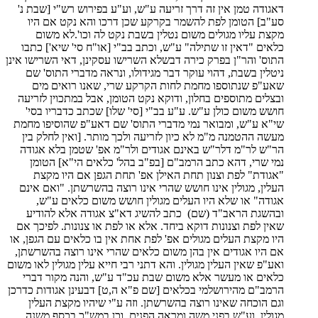
דאגודה טמן אין זה דרך זריעה ע"ש, וע"ע בפירוש רש"י [שבת נ'
סע"ב] הטומן לפת להשמר בקרקע שכן דרכו והא נקט אם היו
מקצת עליו מגולים משום נטלין בשבת נקט לה וכו'.לא משום
כלאים "דאין זו שתילה" ע"ש, וכתב בב"י [או"ח סי' שיא'] כתבו
התוס' והר"ן בפרק כירה דבשלא השרישו עסקינן, דאי השרישו אינן
ניטלין בשבת, דהוי עוקר דבר מגידולו, ונראה מדברי התוס' שם
שאע"פ שנתוספו מחמת לחות הקרקע שרי, שאנו רואים מים
ובצלים מתוספים בחלון, ודוקא נקט הטומן, אבל במתכוין לזריעה
חושש משום כולן ע"ש. ע"ע בב"י [סי' שלו] שכתב כדבריו בסי'
שי"א ע"ש, ומבואר נמי מדברי התוס' שם דאע"פ שהוסיפו מחמת
מעשה ההטמנה מ"מ לא כיון לזריעה ולכך מותר. [ואין לחלק בין
הר"ש לר"מ דלר"ש באינם אגודים ולר"מ אפ' שטמן בלא אגודה
נמי שרי, דהא כתב הרמב"ם [בפ"ב בהל' כלאים הי"א] הטומן
"אגודת" לפת וצנון תחת האילן אפ' תחת הגפן אם היו מקצת
העלין, מגולין אינו חושש שהרי אינו רוצה בהשרשתן. "ואם אינם
אגודה" או שלא היו העלים מגולין חושש משום כלאים ע"ש,
ובהשגת הראב"ד (שם) כתב להשיג דא"צ אגודה אלא להודיע
שאין לפת וצנונות דוקא ביחד. אלא או לפת או צנונות. לפיכך אם
היו מקצת העלים מגולים אפ' לפת אחת אין בו כלאים עם הגפן, או
אם היו אגודים אין בהן משום כלאים שהרי אינו רוצה בהשרשתן,
ואע"פ שאין העלין מגולין. והא דתני רבי חייא עלין מגולין לאו משום
כלאים או מעשר אלא משום שבת עכ"ד ע"ש, והנה מקור דברי
הרמב"ם מהירושלמי בכלאים [שם פ"א ה,ט] דבעינן אגודות כדרכן
וגם הוכחה שאינו רוצה בהשרשתן. וזה ע"י שיהיו מקצת העלין
מגולין. וע"ש בפני משה ומראה הפנים. וכן במש"כ בכסף משנה