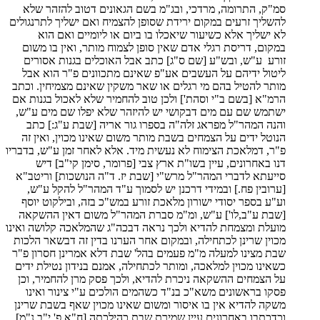
סמ"ק, התרומה, מרדכי, ובג"מ בשם הגאונים דטוב להזהר שלא
להשליך זרעים במקום ירידת שסופן להצמיח ואם ישליך לתרנגולים
לא ישליך אלא כשיעור שיאכלו בו ביום או ליומיים ואם הוא
במקום, דריסת רגלי אדם שאין סופן לצמוח מותר, ואין בו משום
זורע ע"ש, ובש"ע [שם ס"ג] כתב אבל האוכלים בגנות אסורים
ליטול ידיהם על העשבים אע"פ שאינם מתכוונים פ"ר הוא אבל
מותר להטיל בהם מי רגלים או שאר משקין שאינם מצמיחין. וכתב
הרמ"א [בשם ב"י וסהת'] ולכן טוב להחמיר שלא לאכול בגנות אם
ישתמש שם עם מים דבקושי יש להיזהר שלא יפלו שם מים ע"ש,
והנה המהר"ל מפראג זלה"ה בספרו גור אריה [שבת ע"ג:] כתב
הנוטל ידים על הצמחים בשבת מותר משום שאינו מכוין, ואין זה
פ"ר, דמלאכת הצימוח לא נעשית מיד. אלא לאחר זמן ע"ש, בדבריו
דנו באחרונים, עיין בשו"ת ארץ צבי [פרומר, סימן קי"ב] דיש
סייעתא לדברי המהר"ל מרש"י [שבת יז. ד"ה הנושכות] וריטב"א
[ערובין פח.] ובמידי דרכנן יש לסמוך ע"ד המהר"ל להקל ע"ש,
וע"ע בספר יסודי ישורון מלאכת זורע במש"כ בזה, ובילקוט יוסף
[שבת ע"ב,לו'] ע"ש, ומ"מ סברת המהר"ל משום דאין ההשקאה
מועלת ומצמחת להדיא ולכך נראה דבכה"ג שהמלאכה קלושה ואינו
מכוין שרינן לכתחילה, ובמקום אחר הערנו בדין זה דבשאר הלכות
שבת מצינו למעלה מ"מ פעמים בהל' שבת דלא אמרינן חסרון פ"ר
כשאינו מכוין למלאכה, ומותר לכתחילה, אמנם בנידון נטילת ידים
על הצמחים ההשקאה ניכרת להדיא, ולכך פסק מרן להחמיר, וכן
פסקו בראשונים משא"כ בנ"ד כשהמים הולכים ע"י צינור ואינו
משקה להדיא אין בו איסור ומשום שאינו מכוין שאף בשבת שרינן
וכדכתבו באחרונים עיין שמירת שבת כהילכתה [ח"א פ' י"ב נ"מ]