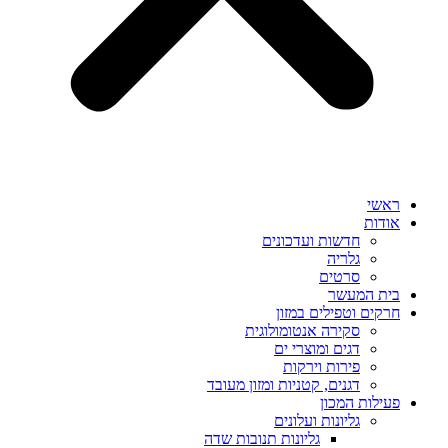
ראשי
אודות
חדשות ועדכונים
גלריה
סרטים
בית המעשר
חרקים וטפילים במזון
סקירה אנטומולוגית
דגים ומוצרי ים
פירות וירקות
דגנים, קטניות ומזון מעובד
פעילות המכון
גליונות ועלונים
גליונות תנובות שדה