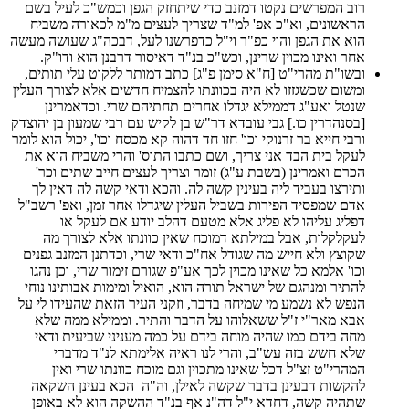
רוב המפרשים נקטו דמזנב כדי שיתחזק הגפן וכמש"כ לעיל בשם
הראשונים, וא"כ אפ' למ"ד שצריך לעצים מ"מ לכאורה משביח
הוא את הגפן והוי כפ"ר וי"ל כדפרשנו לעל, דבכה"ג שעושה מעשה
אחר ואינו מכוין שרינן, וכש"כ בנ"ד דאיסור דרבנן הוא ודו"ק.
ובשו"ת מהרי"ט [ח"א סימן פ"ג] כתב דמותר ללקוט עלי תותים,
ומשום שכשגזזו לא היה בכוונתו להצמיח חדשים אלא לצורך העלין
שנטל ואע"ג דממילא יגדלו אחרים תחתיהם שרי. וכדאמרינן
[בסנהדרין כו.] גבי עובדא דר"ש בן לקיש עם רבי שמעון בן יהוצדק
ורבי חייא בר זרנוקי וכו' חזו חד דהוה קא מכסח וכו', יכול הוא לומר
לעקל בית הבד אני צריך, ושם כתבו התוס' והרי משביח הוא את
הכרם ואמרינן (בשבת ע"ג) זומר וצריך לעצים חייב שתים וכר'
ותירצו בעביד ליה בעינין קשה לה. והכא ודאי קשה לה דאין לך
אדם שמפסיד הפירות בשביל העלין שיגדלו אחר זמן, ואפ' רשב"ל
דפליג עליהו לא פליג אלא מטעם דהלב יודע אם לעקל או
לעקלקלות, אבל במילתא דמוכח שאין כוונתו אלא לצורך מה
שקוצץ ולא חייש מה שגודל אח"כ ודאי שרי, וכדתנן המזנב גפנים
וכו' אלמא כל שאינו מכוין לכך אע"פ שגורם זימור שרי, וכן נהגו
להתיר ומנהגם של ישראל תורה הוא, הואיל ומימות אבותינו נוחי
הנפש לא נשמע מי שמיחה בדבר, וזקני העיר הזאת שהעידו לי על
אבא מאר"י ז"ל ששאלוהו על הדבר והתיר. וממילא ממה שלא
מחה בידם כמו שהיה מוחה בידם על כמה מעניני שביעית ודאי
שלא חשש בזה עש"ב, והרי לנו ראיה אלימתא לנ"ד מדברי
המהרי"ט זצ"ל דכל שאינו מתכוין וגם מוכח כוונתו שרי ואין
להקשות דבעינן בדבר שקשה לאילן, וה"ה הכא בעינן השקאה
שתהיה קשה, דחדא י"ל דה"נ אף בנ"ד ההשקה הוא לא באופן