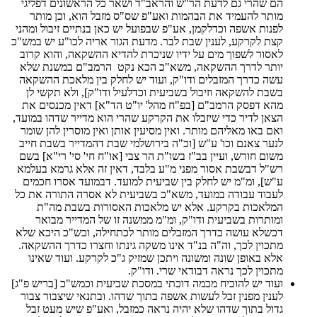
הם שהרי גם לדעת הר"ש והראב"ד ושאר כל הראשונים דפליגי
מותר להעמיד את הבהמות ואע"פ שס"ס מזבל הוא, וכן מותר
לפנות אשפה וכדלקמן, אע"פ שבפועל יש כאן בנתיים זיבול ומהני
קצת לקרקע, לענין שבת לבר. מדעת הגור אריה לכו"ע יש במש"כ
לאסור לשפוך מים על ידיו שניכרת להדיא ההשקאה, והוא קרוב
יותר לדרך ההשקאה, משא"כ הכא נקט הרמב"ם במשנת שלא
עשה כדרך המזבלים ודו"ק, ועוד יש לחלק בין מלאכת ההשקאה
בשבת להשקאה וזיבול בשביעית וכדלעיל ודו"ק], ולא תקשי לן
מהא דפסק הרמב"ם [בפ"ח מהל' יו"ט הד"א] דאין מכנסים את
הצאן לדיר כדי שיזבלו את הקרקע שהרי הוא מדייר שדהו במועד,
ואם באו מאליהם מותר. ואין מסיעין אותן ואין מוסרין להן שומר
לנער צאנם וכו' ע"ש [וכ"ה בירושלמי שבת דהמדייר בשבת חייב
משום חורש, ועיין בב"ז בשו"ת הר צבי [או"ח חי' סי' רי"א] בשם
רש"ל דבשבת אסור מפני מ"ע בלבד, דאין זה אלא גרמא בעלמא
ע"ש], ומ"מ יש לחלק בין שביעית למועד. דבמועד אסרו חכמים
לעבוד עבודה במועד, משא"כ בשביעית לא אסרה התורה את כל
המלאכות בקרקע. אלא יש מלאכות האסורות בשבת מה"ת
ומותרות בשביעית ודו"ק, ומ"מ ממשנה זו של המדייר מבואר
דכשלא עושה כדרך המזבלים מותר לכתחילה, וכש"כ היכא שלא
מתכוין לכך, וה"ה בנ"ד אינו משקה גינתו וחצרו כדרך ההשקאה.
אלא באופן שונה ומשונה ויתכן שמזיק ג"כ לקרקע. ועוד שאינו
מתכוין לכך נראה דבודאי שרי. ודו"ק.
ועוד יש להוכיח מכמה דוכתי במסכת שביעית וכמש"כ [בריש פ"ג]
לענין מפנין זבל לעשות אשפה בתוך שדהו. ובתנאי שיצבור צבור
גדול בתוך שדהו שלא יהיה נראה כמזבל, ואע"פ שיש מעט זבל