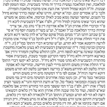
דכל היכא שאינו מתכוין למלאכה כלל. ועושה מעשה שמוכיח שאינו מכוין
למלאכה, ואין המלאכה נעשית בדרך זה מותר בשביעית. וכמו הטומן לפת
וצנונות. וה"ה הכא שמדל וחותך את העץ אינו מתכוין מלאכת הזמירה.
ולכך ב"ש אומרים יגום. ובה"א ישרש. והיינו שלא יעשה כדרך שהוא מידל
כל השנים, שחופר ועושה גומא סביב לאילן וכדומה, אלא גומם או משרש
שהוא ניכר שאינו מתכוין למדל ודו"ק, ולפ"ז אצ"ל דבשביעית ליכא דין
פ"ר וכדברי חלת אהרון הנ"ל אלא אדרבה דין פ"ר נוהג בה, אך צריך
שיהיה כדרך המלאכה כנ"ל ואכמ"ל, וע"ע בשו"ת משנת יוסף [ח"א סי'
ס"ג] שכתב חתנו הג"ר מנחם מנדל פוקס שליט"א לדון בהאי דינא והביא
את דברי החלת אהרון הנ"ל, ולפ"ז ר"ל דיש להקל בנ"ד שהרי אינו מתכוין
לזרעה ורחמנא אמר לא תזרע, וע"ש שהביא דברי התוס' במו"ק [יג. ד"ה
טיבה] ובגיטין [מד: ד"ה שנתקווצה] דבשביעית לא בעינן מלאכת מחשבת
ומלאכה שאינה צריכא לגופה חייב, ולכן התולש עולשין והמזרד זרדין אפ'
בארעא דחבריה דלא ניח"ל ביפוי הקרקע ופטור בשבת, בשביעית אסור
מהתורה דבשביעית לא מהני פטור דלא ניח"ל . וכתב לא יקשו דברי התוס'
ע"ד התלת אהרון משום דהתם מיירי לענין חרישה, ובחרישה לא אפקה
תורה בלשון לא תחרוש.משא"כ בזריעה דאפיקנן בלשון לא תזרע משמע
דוקא זריעה דניח"ל, אמנם לפי מ"ד דמשקה מים חייב משום חורש
כמבואר בגמ' מו"ק. וכן נקטו כמה אחרונים דמשקה מים חייב נמי משום
חורש בשבת וכמבואר באגלי טל, ומ"א ודעת הרוקח והגר"א בשער הציון
[של"ו אות י"ח], ולפ"ז בנ"ד דמי ששפך מים הוי כחורש דחייב אפ' מלאכה
שא"צ לגופה, ועוד כל מה שבנה חלת אהרון הוא על דין כלאים דכשאינו
רוצה לא הוי לא תזרע וכמש"כ התוס' הנ"ל ולכאורה לא דמי דין כלאים,
לשביעית דהתם איננו זורע בפועל כלאים אלא זה נזרע מאיליו, ורק הנידון
אם רוצה בקיומו או לא, וזה דין מקיים כלאים בכרם, משא"כ הכא הוא