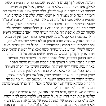
המועיל וקשה לקרקע. ועוד דכל מה שכתבו התוס' דהזמירה קשה
לאילן, אינו אלא הוכחה שלא מתכוין לזמור, אבל אין זה מחייב
שיזמור בצורה שתהיה קשה לאילן, אלא צריך שינוי, ועוד דאפי' אם
הזמירה קשה ס"ס מצמיח הוא ואמאי שרי, אלא צ"ל כמש"כ דמה
שהזמירה קשה מוכיח על כוונתו. שאינו חפץ בה ודו"ק, וכש"כ בנ"ד
שהוא בהשקאה דרבנן, ומוכח דאינו חפץ בהשקאה דשרי, ושו"ר
שכ"כ החזו"א [סימן י"ט, ס"ק י"ד- ט"ו] דכל שכוונתו לעצים ולא
לזימור וגם לא איכפת ליה בתיקון השדה שרי. ואע"פ שפסיק רישא
הוא שמשביח האילן. מ"מ כל שאין עיקר כוונתו לכך אין זה בכלל
עבודת הארץ שאסרה תורה ובעינן זה לא דמיא שביעית לשבת,
וכתב לתמוה ע"ד התוס' [בסנהדרין כו.] דס"ל דבעינן שיהיה באופן
דקשה לאילן. ומדוע בעינן שיהיה קשה אלא צ"ל דכוונת התוס' שכל
זימור צריך דקדוק וחכמה, וכל זימור שאינו נעשה על צד הדקדוק
עושה גירעון בפירות, ואילו נעשו בדיוק הוו משבחי טפי, והזימור
שאינה בתנאי הזימור הצריך ע"פ חכמת הנטיעה גורמת הפסד
באיזה ענין, מקרי ודאי קשה לה, ובשבת השיב זומר דס"ס הזמירה
הועילה ככל זומר אף שלא דקדק כהוגן, אבל לענין שביעית כיון
שאין עושין כן. והוא כיון לעצים שרי, אבל אם כיון לזימור אסור,
ומש"כ התוס' דבעינן באופן דקשה היינו משום שאינו זומר על צד
הדקדוק ממילא מקרי קשה לה עש"ב, ולפ"ז ה"ה בנ"ד פשוט מדעת
המהרי"ט וחזו"א דשרי ודו"ק.
ובשו"ת משנת יוסף [ח"א סי' ס"ג אות ו-ז] הביא הרמ"מ פוקס
שליט"א את דברי החזו"א הנ"ל וכתב דיש ללמוד מהם לנ"ד דשרי,
אבל מ"מ כתב דממפרשי המשנה שפירשו במזנב את הגפנים דשרי
ולא מטעם דאינו מתכוין. ועוד הרשב"ם [ב"ב פ:] כתב דהא דאסור