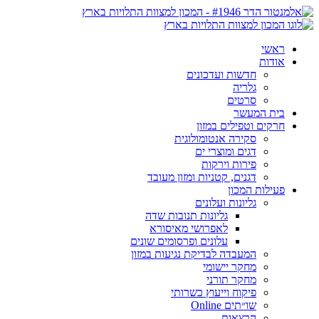
ראשי
אודות
חדשות ועדכונים
גלריה
סרטים
בית המעשר
חרקים וטפילים במזון
סקירה אנטומולוגית
דגים ומוצרי ים
פירות וירקות
דגנים, קטניות ומזון מעובד
פעילות המכון
גליונות ועלונים
גליונות תנובות שדה
לאפרושי מאיסורא
עלונים ופרסומים שונים
המעבדה לבדיקת נגיעות במזון
מחקר יישומי
מחקר תורני
פיקוח וייעוץ כשרותי
שו״תים Online
הרצאות