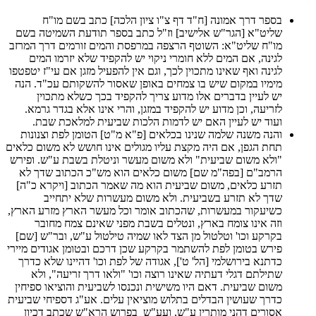
בספר דרך אמונה [ח"ד דף צ"ו ציון הלכה] כתב בשם מו"ח
שליט"א [הגר"ש אלישיב] וז"ל כתב בספר תודעת השמיטה בשם
מו"ח שליט"א: השוטף הרצפה במרפסת והמים זורמים דרך המרזב
לגינה, אם המים ללא חומרי ניקוי יש להקפיד שלא יזרמו המים
לגינה ואף שאינו מתכוין לכך, וגם אין להפעיל מזגן אם עי"ז יטפטפו
מימיו במקום שיש בו צמחים באופן שאסור להשקותם עכ"ד. הנה
יש לעיין בדברים אלו מדוע צריך להקפיד בכך כשלא מתכוין
לזריעה, וכן מדוע יש להקפיד במזגן, והרי אינו אלא בגדר גרמא.
ועוד יש לעיין האם יש לדמות הלכות שביעית למלאכת שבת.
והנה משנה שלמה שנינו בכלאים [פ"א מ"ט] הטומן לפת וצנונות
תחת הגפן, אם היה מקצת עליו מגולים אינו חושש לא משום כלאים
"ולא משום שביעית" ולא משום מעשר וניטלת בשבת ע"ש. ופירש
הרמב"ם [בפה"מ שם] משום כלאים הוא מש"כ הכתוב שדך לא
תזרע כלאים, משום שביעית הוא מה שאמר הכתוב [ויקרא כ"ה]
שדך לא תזרע בשביעית. ולא משום מעשרות שלא יתחייב
כשיעקור במעשרות, שהכתוב אומר וכל מעשר הארץ מזרע הארץ,
וזה אינו צומח בארץ, ונטלים בשבת מפני שאינם צמח מחובר
בקרקע וכו' וטלטול מן הצד לאו שמיה טילטול ע"ש, ובר"ש [שם]
פירש בטומן לפת להשתמר בקרקע שכן דרכם ובטומן אגודים מיירי
כדתנא בירושלמי [הל' ט'], אגודה של לפת וכו' דהיינו שלא כדרך
שתילתם דגלי דעתיה שאינו רוצה וכו' "ולאו דרך זריעה", ולא
משום שביעית. דאם היו משישית ונכנסו לשביעית והוציאו ספיחין
כדרך שעושין הבדלים בתלוש מוציאין עלים. אע"ג דספיחי שביעית
אסורים דהני מותרין ע"ש, ועע"ש בפרוש הרא"ש שכתב דכיון