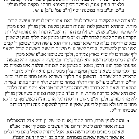
בלא"ה בעינן אגוד, ואפשר דכיון דאיכא תרתי מקצת עליו מגולין
ע"ש, וע"ע בזה במשנת יוסף [ח"ב עמ' ע"ב] ע"ש .
ולכאורה יש להקשות עמש"כ לעיל דאם אינו מכוין לזריעה ועושה היכר
מותר. וכההיא דהטומן לפת וצנונות דבעינן מקצת עלין מגולין ואינו מכוין
להשרשה ואע"פ שהשריש [לדעת הר"ן ורשב"א ועוד] או נתווסף שלחות
הקרקע מותר לטמון לכתחילה. וא"כ מדוע בטומן את הלוף בעינן שיטמון
במקום דריסת בנ"א כדי שלא יצמח. והרי הוא עושה היכר שטומן ד' קבים
ואינו מכוין להשרשה, וצריך לישב ע"פ מש"כ במשנה ראשונה הנ"ל דשאני
לוף שבדרכו להוסיף בארץ צמחים, ולכך כשטומנו אע"פ שלא מכוין
לזריעה מ"מ פסיק רישא הוא לענין צימוח ובמעשה ההטמנה הוא מעשה
נטיעתו שכך הוא דרכו, משא"כ בטומן את הצנונות והלפת אינו מצמיח כל
כך ולכך פגיס כשאינו מכוין ומקצת עלין מגולין, וכן נראה לדייק מדברי
הרא"ש הנ"ל שכתב "דהטומן את הלוף" כשהוא מעט מחזי כזורע" וכ"כ
הר"ש והרע"ב כיעו"ש הרי דתלה במחזי כזורע שתלוי הדבר באופן עשיית
המלאכה שאם היא כדרך עשייתה צריך שינוי טפי ולא מהני כוונה בלבד,
ואם היא שלא כדרכה מותר, ה"ה בנ"ד טומן לפת וצנונות כשהעלין מגולין
לא מחזי כזורע, ולכך א"צ מקום דריסת רגלי אדם, וה"ה כששוטף ביתו לא
מחזי כזורע ולא מכוין לזריעה, שאין זו הדרך להשקות גינה ודרך המרזב
שבביתו ודו"ק.
והנה לענין שבת, כתב הטור [או"ח סי' של"ו] וז"ל אבל בהאוכלים
בגנות אסור להם ליטול ידיהם על העשבים שמשקין אותן אע"פ
שאינם מכוונים פסיק רישה הוא, אבל מותרין להטיל בהם מי רגלים
או שאר משקין שאינם מצמחים, וכתב בב"י שזהו דעת הסמ"ג