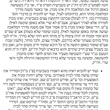
עושה מעשה בפועל, ועוד האריך להקשות דהא הוי ניחא ליה כיעו"ש,
והנה לפמש"כ לק"מ דה"נ יש בשביעית חסרון פ"ר, אך כ"ז כשעושה
באופן הרגיל את המלאכה ורק אינו מכוין, אך כאשר משנה מדרך
המלאכה מותר הוא, כדהוכחנו לעיל, ועוד יש להוכיח כן מדברי תוס'
בסנהדרין [כו. ד"ה לעקל] שכתבו דהקוצץ עצים בשביעית, ואינו מכוין
לזמירה אלא לצורך העצים, אעכ"פ לא שרי אלא באופן שקשה לאילן
ע"ש. הרי שאפ' שאינו מכוין מ"מ אסור אבל אם משנה מדרך המלאכה
ועושה אותה באופן שקשה לאילן. [וכגון שזומר שלא בשוה] אע"פ שס"ס
הוא זומר ומכוח זה יהיה צימוח מ"מ מותר הוא דהוי שלא כדרך. וה"ה לגבי
מדל בזתים שעוקר שלא כדרכם, ולצורך עצים, ולכך מותר, [ולענין שבת
אע"פ שזומר באופן הקשה מ"מ כל היכא שזומר חייב משום זורע, ואם כיון
גם בשביל עצים חייב שתיים והוא כדבארנו לעיל ודו"ק]. ולפ"ז ה"ה והוא
הטעם בנ"ד שע"י השטיפה מעביר את המים לחצר ואינו מתכוין
להשקאה. ומשקה נמי בשינוי שלא כדרך ההשקאה הרגילה ולכך ודאי
שרי. ודו"ק.
ועוד יש להביא ראיה מהא דאמרו בשביעית [פ"ג מ"ד] המדייר את
שדהו עושה סהר לבית סאתיים. עוקר שלש רוחות ומניח את
האמצעית וכו' ע"ש, ופירש הרמב"ם שם. המדיר את שדהו שיתן
בה דיר עד שתזדבל שדהו ע"ש, ובפ' הרע"ב [שם]המדייר לשון דיר
של בהמות שאין לו מקום פנוי להעמיד בהמותיו אלא שם, "ואינו
מתכוין לזבל שדהו בענין זה". ודעתו לכנוס הזבל לאשפתות אח"כ
ע"ש, וכ"כ הראב"ד [בהשגות פ"ב ה"ב] והר"ש לבאר דין המדייר
וכדברי הרמב"ם כתבו התוס' יו"ט, ומהר"י קורקוס שם. דמיריי
כשרוצה לזבל שדהו ולכך מדייר, ועז' צריך שיהיה סהר לבית