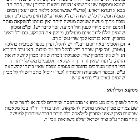
לגומא וממקום שני צר שיצאו המים וישארו הדגים] שרי, פתח חד
בבא אדעתא דארע. [פרש"י שכשהגומא מלאה מים יוצאין המים
למעלה ומשקין כל שהשדה וכה"ג אסור ע"ש] חזינן משם ג"כ דאם
מוכח מתוך מעשיו שעושה מעשה היתר ואין כוונתו להשקאה מותר
[אמנם התם מיירי לענין חול המועד, זכר לדבר יש], ומ"מ ומכיון
שהמים הללו לרוב אינם מועילים, מזיקין את הקרקע, וגם י"ל דאינו
מתכוין. והוא כגרמא לכך שרי עש"ב רב.
וכן הסכימו באחרונים דבנ"ד יש להקל, ועיין בספר שביעית בהלכה
[שטרן, עמ' קיב] שכתב דיש להקל בזה מג' סיבות, הא' ע"פ החזו"א
הנ"ל שאינו מתכוין שרי. שפעולתו ניכרת שאינו מכוין להשקות את
הגינה, ב' ועוד שאין זה דרך ההשקאה, ולפעמים מקלקל יותר, ג',
דמי הניקוי מעורבים בחומרים פגומים ומוכח שאין כוונתו להשקאה
ע"ש, ובספר השביעית והלכותיה [לגר"י יוסף] כתב דיש להקל מכיון
שהמים באים ע"י גרמא ע"ש.
מסקנא דמילתא:
מותר לשפוך מים מגג ביתו או מהמרפסת שיורדים לגינה או לחצר שיש
שם צמחים מכיון שאינו מתכוין להשקאה, ואינו בדרך וה"ה בכל מלאכות
שביעית היכן שאינו מתכוין למלאכה כלל וניכר הדבר שמתכוין למעשה
אחר מותר ע"כ וצור ישראל יצילנו משגיאות אכי"ר.