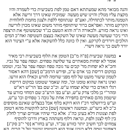
והנה מבואר מהא שמעתתא דאם טמן לפת בשביעית כדי לשמרה והיו
מקצת עליו מגולין והיינו שיש מעשה שמוכיח שאינו דרך זריעה אלא
הטמנה.מותר לכתחילה, ואע"פ שנתווסף ללפת ולצנון מחמת לחלוחית
הקרקע מותר. ואפי'אם ברור שיתווסף מותר משום שאינו מכוין לזריעה
ואינו נראה כזורע. ולכאורה ה"ה והוא הטעם בנ"ד שכששוטף את הרצפה
הרי ניכר שעושה מעשה שאינו של השקאה בעצם השטיפה ואח"כ המים
הולכים ויורדים לקרקע. ואין לו כוונה כלל להשקאה אלא ע"י הצינור הוא
יורד לשם כך נראה דשרי.
במשנה שביעית [פ"ה מ"ב] הטומן את הלוף בשביעית רבי מאיר
אומר לא יפחות מסאתיים עד שלושה טפחים. וטפח עפר על גביו.
וחכ"א לא יפחות מד' קבים עד גובה טפח וטפח עפר על גביו, וטומנו
במקום דריסת בני אדם ע"כ, ופירש הרמב"ם [שם] דהא דאסור
לטמון שיעור מועט של לוף מפני שדומה לזורע וכאילו הוא זורעו.
ואינו נראה שהוא טומנו וכו', ומה שאמר שטומנו במקום דריסת
רגלי האדם כדי שלא יצמחו ע"ש. וכ"כ שם בפ' הר"ש רא"ש
ומהר"י בן מלכי צדק ע"ש, וע"ע בפ' הרע"ב שם דמחזי כזורע עד
שיטמון מהם סאתיים בחפירה אחת על גובה ג' טפחים וכו' ע"ש,
וע"ש בירושלמי דכ"ז הוא דוקא בלוף אבל בבצלים שאינם מוסיפים
כ"כ לא כיעו"ש, ובמשנה ראשונה [שם] כתב להקשות מהא דטומן
לפת וצנונות דלא בעינן כה"ג אלא כדי שיהיו אגודים וצריך לחלק
בין לוף לצנון ולפת, ונראה דלוף משתהה בארץ ודרכו להוסיף
צמחים לכך חשיב יותר כזורע עכ"ד, וע"ע בחזו"א [סי' י"ב סק"ג]
דאפשר שמה דלא בעינן אגוד הוא כשטומן שיעור של ד' קבים. הא