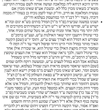
והיינו היכא דניחא ליה במלאכה ועושה אותה לשם עבודת הקרקע.
משא"כ כשאינו מכוין כלל לא. ובשבת אע"פ שאינו מכוין אם
נעשית המלאכה אז חייב, ודו"ק ועוד לקמן נוכיח כן בעזהי"ת מכמה
דוכתי, (ועוד י"ל דבנ"ד הוי כמתעסק בעלמא ודו"ק).
ושנינו במשנה שביעית [פ"ד מ"ד] המדל בזתים בש"א יגום ובה"א
ישרש ע"ש, ופירשו הרא"ש ר"ש ורע"ב דכשהזיתים מקורבים זה
לזה יותר מדי נוטל אחד ומניח שתים, או נוטל שתים ומניח אחד,
כדי שיגדלו ויתעבו יותר שאר האילנות ע"ש, ועע"ש ברמב"ם
שפירש הא דמדל הוא לצורך עצים ע"ש, ותוס' יו"ט [שם] הקשה
האיך מותר במדל והרי היינו זירוד ופיסול דשרי עד ר"ה דמה לי
שמזמר וכורת מקצת האילן כדי שיגדל הוא, או שכורת אילן אחד
כדי שיגדל השני, ולכך נראה שמדל הוא שצריך את העצים שקוצץ
,וכמש"כ הרמב"ם, והר"ש והרע"ב דפירשו מדל היינו כשמדל
בעלמא אבל הכא במדל לעצים ע"ש, ובמעשה רוקח ולחם שמים
[שם] הקשו שיאסר משום מראית העין שמדל בעלמא, ועוד שיאסר
משום זומר, ואע"פ שאינו מכוין לעצים מ"מ פסיק רישא הוא לענין
זומר ע"ש, ובישוב הקושיא יל"ע בפאת השולחן [ה"א מ"ו] דצ"ל
שאע"פ שמדל בכדי להשביח את האחרים מותר, ולא דמי לזומר,
משום דהזומר הוא שחותך בגוף האילן להשביחו, והמדל אינו אלא
מסיר היזק מבין העצים. ולא כמטפל בגוף העץ, וע"ע בספר משנ"י
[ח"ב עמ' כו'] שהקשה ע"ד הפאה"ש שהרי מצינו בשביעית [פ"ב
מ"ד] עושין בתים לנטיעות עד ר"ה ולא בשביעית, והרי גם שם אינו
עושה בגוף האילן אלא ד"ל דאע"ג שמונע היזק הרוח והשמש
ואפ"ה אסור, ועוד הקשה הרידב"ז דמצינו זיהום שהוא רק להבריח