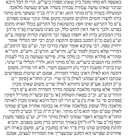
באשפה לא מחזי מזבל כיון שאינו מפזרו כיעו"ש, הרי לן דכל היכא
שניכר שאינו עושה עבודת עבודה בשדה אע"פ שעושה מלאכה
המועילה בשדה מ"מ מותר הוא, וא"כ ה"ה בנ"ד ששופך מים מתוך
ביתו לחצרו והמים הולכים ומשקין מקום אחד וניכר שאינו מפזרם
ע"פ כל הקרקע ואינו חפץ בהשקאת כל הקרקע בכלל ואותו מקום
בפרט. ולכך נראה דאין לחוש כלל, וכן מצינו בשביעית [פ"ד מ"ה]
בדין המבקיע בזית לא יחפהו בעפר וכו' והקוצץ קורות שקמה ע"ש.
וע"ע [שם מ"ו] המזנב בגפנים והקוצץ קנים רבי יוסי הגלילי אומר
ירחיק טפח, רבי עקיבא אומר קוצץ כדרכו וכו', וע"ש בפ' הרמב"ם,
דמיירי שלא נתכוון לזמור ע"ש, והרא"ש, והרע"ב, ורש"ס, והגר"א
ומהר"א פולדא ומהר"י בן מלכי צדק. פירשו שעושה כן כדי לעבות
ולחזק כח הגפנים כיעו"ש, ומ"מ מותר הוא, ולר"י הגלילי ע"י שינוי,
ועין ברמ"ז ומשנת דברי נתן דהטעם דשרי, ולא הוי זמירה, משום
דקשה הוא לאילן דאינו בסדר הזמירה, אמנם יש שיטות כמפרשים
שכתבו דאע"פ שמהני לאילן מ"מ שרי. וכ"כ החזו"א [סימן י"ט
ט"ו] דמזנב אע"פ שיש ניחותא לאילן שרינן משום שאינו מכוין
לזמור אלא עושה מלאכה ששונה מדרך הזמירה והוא ע"פ דברי
התיו"ט ע"ש, וכ"כ בפאת השולחן [א' מ"ט] ובשו"ת מהר"ל דסקין
[פסקים סי' כז' אות ב'] ע"ש הרי לנו דכל היכא שאינו מכוין לאותה
מלאכה כלל ועוסק במלאכה אחרת או בכוונה אחרת אע"פ שמהני
לאילן שס"ס זומר הוא מ"מ מותר. וא"כ ה"ה בנ"ד וכש"כ לדברי
החזו"א ודעמיא דאפי' שמהני לאילן מותר ודו"ק, וע"ע בספר משנת
יוסף [ח"ב עמ' ל"ה-ל"ח] באורך וברוחב בדין מזנב בגפנים. והביא
להקת פוסקים שדנו בדין פ"ר וא"מ במזנבין ע"ש, ומשם בארה ויש
אחרונים שפרשו הא דמזנב שכשצריך את הזמורות לעצים, אמנם