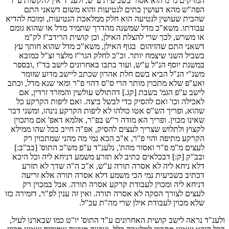
המזיקים מ"מ הוא אסור בשביעית ע"ש, ולענ"ד אין להקשות ע"ד
הפה"ש מהא דעושין בתים לנטיעות והוא משום דשאני התם
שהבית שעושין לנטיעה הוא חלק ממלאכת הנטיעות, ומוכח להדיא
עבודתו. משא"כ מדל שמשנה מהדרך שתמיד מדל או שהוא גומם
או משרש, לכך שרי להצלת האילן, וכן קושית הרידב"ז לק"מ
דשאני התם שהזיהום בגוף האילן, משא"כ מדל שהוא חותך עץ
בשביל השני שיצמח יותר. וכ"כ לחלק הגר"ז מלצר זצ"ל כמובא
במשנת יוסף הנ"ל ע"ש, ועוד כתבו באחרונים לישב בד"ז ,ובספר
משנ"י הנ"ל הביא בשם חלת אהרון שכתב ליישב מדוע שזומר
ואע"פ שלא מתכוין מותר הרי ס"ס דהוי פ"ר ומאי שנא מדל, וכתב
לישב ע"פ הגמ' בשבת [קג.] דהתולש עולשין והמזרד זרדין, אם
לאכילה וכו' ואם להסיק כדי לבשל ביצה. ואם ליפות הקרקע כל
שהוא, ופריך הש"ס אטו כולהו לא ליפות הקרקע נינהו, ומשני דבר
שאינו מכוין. ופריך הא מודה ר"ש בפ"ר, אלמא דאפ' אם מתכוין
לקצוץ ולתלוש שצריך לעצים להסיק, אפ"ה חייב בכל שהו ממילא
הקרקע מתיפה והוי פ"ר, א"כ הכא נמי מה מהני שמתכוין רק
לעצים מ"מ פ"ר ואסור מהת', נלענ"ד ע"פ מש"כ התוס' [בב"ב:]
ובב"ק [ק:] דבכלאים כתיב לא תזרע משמע דניחא ליה וכל היכא
דלא ניחא ליה לא אסרה תורה ע"ש, א"כ ה"ה שדך לא תזרע
דכתיב בשביעית נמי הכי משמע דלא אסרה תורה אלא זריעה
דניחא ליה ומכוין לעבודת קרקע אסרה תורה. אבל במכוין רק
לעצים לצורך הסקה לא אסרה תורה. ואין זה ענין לפ"ר, דזמירה כזו
שלא מכוין לעבודת אילן שרי מה"ת עכ"ל.
ולענ"ד נראה לישב קושית האחרונים ע"ד התוס' יו"ט כמו שבארנו לעיל,