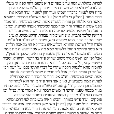
לכרות בתולת שקמה עד ג' טפחים הוא משום דהוי ספק אי מעלי
או לא ע"ש ולא פירש משום דאינו מתכוין. וע"ש שפלפל באורך
בד"ז ויש לעמוד בדבריו ואכ"מ ועוד חזון למועד. ועוד הביא את
דברי התוס' [במו"ק ד: ד"ה מהני] על הא דאיפלגו אמוראי בטעמא
דאסר רבי אלעזר בן עזריה לעשות אמת המים בשביעית, חד אמר
מפני שנראה כעודר וחד אמר מפני שמכשיר אגפיה לזריעה. וכתבו
התוס' דפ' מכשיר אגפיה לזריעה דנראית חרישה ממש וסבורים
הרואין שלכך נתכוין, א"נ חשיב ליה עבודת קרקע ממש, ואע"ג
שאין מתכוין לכך, מיהו מלאכה היא, ומודה ר"ש בפ"ר וכו' ע"ש
ולפ"ז ה"ל דשיטת החזו"א דכל שאינו מכוין לא הוי מלאכה תלויה
היא בשני פירושי התוס' דלשינוי קמא מה שאסרו לעשות את אמת
המים הוא משום "מראית העין שסבורין הרואים, שלכך מתכוין",
אבל לפי הפ' השני אסור משום שהוא פ"ר בחרישה, והחזו"א יסבור
כשינויי קמא, ע"ש והנה לענ"ד נראה דערוב דברים יש כאן, ואין
להוכיח מהא ולפסוק הלכה שהרי כל דברי התוס' נסבו על דעת רבי
אלעזר בן עזריה בלבד, אבל לפי חכמים מותר לכתחילה לפתוח
אמת המים בשביעית, וא"כ אפ' דהוי פ"ר מותר הוא לכתחילה
לפתוח אמת בשביעית, וא"כ אפ' דהוי פ"ר מותר הוא לכתחילה
לחכמים וכן הלכה, ודו"ק, ועע"ש בשו"ת משנ"י הנ"ל דכתב להתיר
בנ"ד מכמה טעמי תריצי הן משום דבכה"ג לא אמרו פ"ר, כנ"ל, וכן
משום דהוי פ"ר מדרבנן בשאר איסורים דמותר הוא להרבה
פוסקים, ועוד ע"ש באורך, והביא ראיה משובחת לפי דרכנו מהא
דאמרינן בגמ' מועד קטן [דף י:] האי מאן דפתח מיא אדעתא דכוורי
שרי, אדעתא דערעא אסור, הכי דמי פתח תרי בבא חד מעלאי וחד
מתתאי, אדעתא דכוורי [דהינו שפתח ממקום אחד שיכנסו הדגים