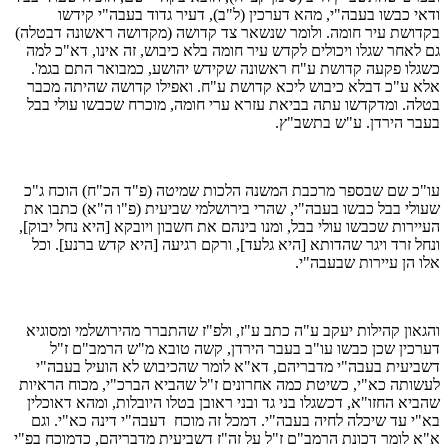
ודאי כבשו בעבה"י, מהא דערכין (ל"ב), דעיר גדוד בעבה"י קידשו
בקדושת עיר חומה. ולומר שנשאר צד קדושה (מקדושה ראשונה דבטלה)
גם לאחר שגלו ויכולים לקדש עיר חומה בלא כיבוש, זה אינו, דא"כ למה
כשגלו פקעה קדושת ע"ח ראשונה שקידש יהושע, כמבואר התם בגמ'.
אלא ע"כ דבלא כיבוש ליכא קדושת ע"ח. ואפילו קדושה שהיתה מכבר
בטלה. ומדקדשו עתה בביאת עזרא ערי חומה, מוכרח שכבשו עולי בבל
בעבר הירדן. ע"ש בתשב"ץ.
עו"כ שם שבספר מרכבת המשנה הלכות שמיטה (פ"ד הכ"ח) הוכח ג"כ
שעולי בבל כבשו בעבה"י, שהרי בירושלמי שביעית (פ"ו ה"א) כתבו את
העיירות שכבשו עולי בבל, ומנו בינהם את חשבון ויובקא [היא נחל יבוק],
ונחל זרד ויגר שהדותא [היא גלעד], ורקם רגיעה [היא קדש ברנע]. וכל
אלו הן עיירות שבעבה"י.
והגאון קהילות יעקב ע"ה כתב ע"ז, ולפ"ז שהתברר מהירושלמי ומסוגיא
דערכין שכן כבשו עו"ב בעבר הירדן, קשה טובא מ"ש הרמב"ם ז"ל
דשביעית בעבה"י מדבריהם, דא"א לומר שהכיבוש לא הועיל בעבה"י
לעשותה כא"י, כשיטת כמה אחרונים ז"ל שהביא הברכ"י, מכוח הראיות
שהביא החזו"א, דכשגלו בני גד ובני ראובן בטלו היובלות, ומהא דאוכלין
בא"י עד שיכלה לחיה בעבה"י. דמכל זה מוכח דעבה"י דינה כא"י. וגם
א"א לומר דכונת הרמב"ם ז"ל על זה"ז דשביעית מדבריהם, כדמוכח בפ"י