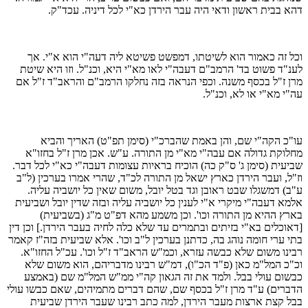
דהא בבית ראשון ודאי היה עבר הירדן כא"י לכל דיניה. עכד"ק.
וכל זה כאמור הוא לשיטתו, דמפשט פשיטא ליה דעה"י הוא א"י. אך
לענ"ד פשוט בד' הרמב"ם דעבה"י לאו מא"י היא, וכנ"ל. וזו היא שיטת
מרן ז"ל בכסף משנה. וכפי הנראה בזה נחלקו הרמב"ם והראב"ד ז"ל אם
עה"י מא"י או לא, וכנ"ל.
עו"כ הקה"י שם, והן באמת שהברכ"י (סימן תפ"ט) האריך והביא
מחלוקת גדולה אם עבה"י מא"י מן התורה. ע"ש. אכן מרן ז"ל בחזו"א
שביעית (סימן ג' ס"ק כה) הוכיח בראיות עצומות דעבה"י כא"י לכל דבר.
וז"ל, ועבר הירדן כארץ ישאל מן התורה לכ"ד, שהרי אמרו בערכין (ל"ב
ע"ב) דמשגלו שבט ראובן וגד בטל יובל, משום שאין כל יושביה עליה.
אלמא דעבה"י מיקרי א"י לענין כל יושביה עליה ובזה שדין יובל ושביעית
בארץ ההיא מן התורה וכו'. וכן משמע מהא דפ"ט מ"ג (בשביעית)
[דאוכלים בא"י בזיתים ובתמרים עד שלא כלה לחיה בעבר הירדן.] וכן דין
בתי ערי חומה נוהג בה, כדתנן בערכין ל"ב וכו'. אלא שביעית בזה"ז קאמר
רבינו משום שלא כבשה עזרא, וכמ"ש הראב"ד ז"ל וכו'. עכ"ל החזו"א.
וכ"כ המל"מ כאן (פ"ד הכ"ו), דמ"ש רבינו מדבריהם, הוא משום שלא
כבשום עולי בבל. ולמד את זה הגאון קה"י ממ"ש המל"מ שם (באמצע
הדברים) ע"ד מרן ז"ל בכסף שם, שהם דברים מתמיהים, שאם כבשו עולי
בבל קצת ארצות מעבר הירדן, למה כתב רבינו שעבר הירדן שביעית