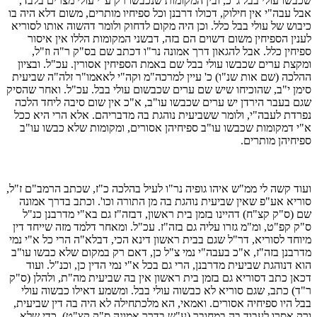
שכבשו עולי בבל ג"כ, ובין המקומות שנכבשו רק ע"י עולי מצרים בלבד,
אבל עבה"י אין חילוק, דכולו דרבנן וכל ספיחיו מותרים, משום דלא היה בו
כיבוש של עולי בבל כלל. וכן היה מקום לדחוק ולומר דהשוה אותו לסוריא
לענין הספיחין משום דשוים הם בזה, דבשני המקומות הללו אין איסור
ספיחין כלל. אבל להגאון דרך אמונה נר"ו דכתב שם בס"ק ר"ה וז"ל,
ומקצת ערים שכבשו עולי בבל שם באמת הספיחין אסורין. עכ"ל. ובציון
ההלכה (שם אות שנ"ו) כ' עיין למרכה"מ וקה"י לאאמו"ר זלה"ה שביעית
סימן י"ב, שהוכיחו שיש שם ערים שכבשום עולי בבל. עכ"ל. ואחר שהסיק
שגם בעבר הירדן יש ערים שכבשו עו"ב, א"כ אין שום סיבה ליחד הלכה
נפרדת לעבה"י, ולומר ששביעית נוהגת בה מדבריהם. אלא הרי היא ככל
א"י דמקומות שכבשו עו"ב ספיחיהן אסורים, ומקומות שלא כבשו עו"ב
ספיחיהן מותרים.
ועוד קשה לי ממ"ש איהו גופיה נר"ו לעיל בהלכה כ"ז, שכתב הרמב"ם ז"ל,
סוריא אע"פ שאין שביעית נוהגת בה מן התורה וכו'. וכתב בדרך אמונה
שם (ס"ק קצ"ח) דהיינו בזמן בית ראשון, דבזה"ז גם בא"י מדרבנן כנ"ל
ס"ק קפ"ט, ומ"מ גזרו עליה גם בזה"ז. עכ"ל. ומאחר דלמד מזה שייחד דין
מיוחד לסוריא, דר"ל שגם בבית ראשון דינא הכי, דבלא"ה הרי כל א"י נמי
מדרבנן בזה"ז, א"כ בעבה"י נמי צ"ל כן, דאם רק במקום שלא כבשו עו"ב
הוא דנוהגת שביעית מדרבנן, הרי גם בכל א"י נמי הדין כן, וכנ"ל. ועוד
דכאן כתב דסוריא גם בזמן בית ראשון אין בה שביעית מה"ת, ולהלן (ס"ק
ר"ד) כתב, שגם סוריא לא כבשוה עולי בבל. ומשמע דאילו כבשוה עולי
בבל היו ספיחיה אסורים. ואמאי, הא מלכתחילה לא היה בה דין שביעית,
ורק אסרו לעבוד בה במחובר (ע"ש בדרך אמונה ס"ק קצ"ט), כדי שלא