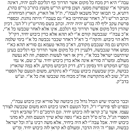
עבה"י היא רק מכח כל מקום אשר תדרוך כף רגליכם לכם יהיה, דאינה
מעיקר א"י שבפרשת מסעי. ושכן פירש הר"ש משנץ בתו"כ (ר"פ בהר),
דתניא, כי תבואו יכול משבאו לעבה"י, ת"ל אל הארץ, הארץ המיוחדת.
וכתב הר"ש ז"ל, דאחר שנתחייבו בא"י גם בעבה"י היתה נוהגת. ובספרי
פרשת עקב יליף לה בגז"ש יהיה יהיה. וכתב בשם מהריט"ץ ז"ל הנז', דכיון
שהדין דכל מקום אשר תדרוך כף רגלכם, אינו אלא לאחר שכבשו כל א"י,
א"כ עבה"י שנכבשה קודם א"י לא תהא אלא כדין כיבוש יחיד, דקי"ל
דלא הוי כיבוש. והקה"י כ' דא"ל דאחר שכבר נכבשה כל א"י בימי שלמה
הוקדש גם מה שנכבש מקודם, דא"כ מהאי טעמא גם סוריא תהא כא"י
ממש אחר שנכבשה, דלעניין דין כל מקום אשר תדרוך כף רגליכם בעינן
שיתישבו ישראל בכל א"י, ורק אז ראוי לעשות תוספת, וזה לא נעשה
מעולם. ומשו"ה סוריא אינה אלא בדין כיבוש יחיד. עו"כ שם, אי נמי
כמ"ש המקדש דוד (סימן נ"ה), דרק הכיבוש מקדש, ולא במה שהארץ
כבושה, וכיון שבשעת כיבוש עבה"י לא נתקדש, משום הטעם של הספרי
הנ"ל, שוב לא מתקדשת אח"כ מכוח מה שכבשו את כל א"י. וע"ש
בדב"ק.
וכבר כתבתי שיש הבדל גדול בין כיבושה של סוריא ובין כיבוש עבה"י,
ובפרט לפי פירש"י ז"ל, דכל הטעם דאינו כיבוש הוא משום שכבשה לצורך
עצמו. אשר ע"כ קראו לזה כיבוש יחיד. וגם הרמב"ם ז"ל שהביא דברי
הספרי הנ"ל, מ"מ ס"ל דגם בא"י גופה שלא שייך הטעם הזה, לא מהני
כיבוש יחיד. אבל עבה"י לא היה ביחיד, אלא משה רבינו ע"ה וכל ישראל
כבשוה, ועפ"י ה' היה הדבר, ומעולם לא קראו לזה כיבוש יחיד. ומ"ש