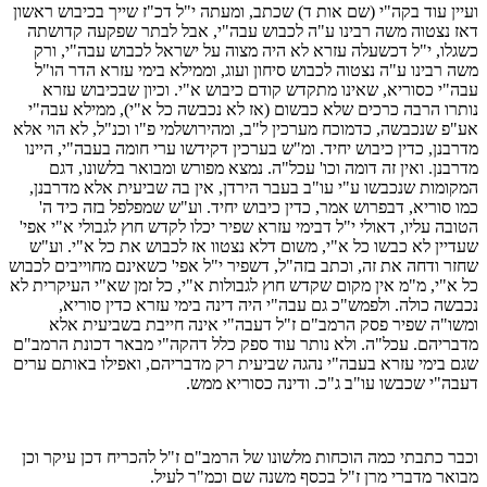
ועיין עוד בקה"י (שם אות ד) שכתב, ומעתה י"ל דכ"ז שייך בכיבוש ראשון
דאז נצטוה משה רבינו ע"ה לכבוש עבה"י, אבל לבתר שפקעה קדושתה
כשגלו, י"ל דכשעלה עזרא לא היה מצוה על ישראל לכבוש עבה"י, ורק
משה רבינו ע"ה נצטוה לכבוש סיחון ועוג, וממילא בימי עזרא הדר הו"ל
עבה"י כסוריא, שאינו מתקדש קודם כיבוש א"י. וכיון שבכיבוש עזרא
נותרו הרבה כרכים שלא כבשום (אז לא נכבשה כל א"י), ממילא עבה"י
אע"פ שנכבשה, כדמוכח מערכין ל"ב, ומהירושלמי פ"ו וכנ"ל, לא הוי אלא
מדרבנן, כדין כיבוש יחיד. ומ"ש בערכין דקידשו ערי חומה בעבה"י, היינו
מדרבנן. ואין זה דומה וכו' עכל"ה. נמצא מפורש ומבואר בלשונו, דגם
המקומות שנכבשו ע"י עו"ב בעבר הירדן, אין בה שביעית אלא מדרבנן,
כמו סוריא, דבפרוש אמר, כדין כיבוש יחיד. וע"ש שמפלפל בזה כיד ה'
הטובה עליו, דאולי י"ל דבימי עזרא שפיר יכלו לקדש חוץ לגבולי א"י אפי'
שעדיין לא כבשו כל א"י, משום דלא נצטוו אז לכבוש את כל א"י. וע"ש
שחזר ודחה את זה, וכתב בזה"ל, דשפיר י"ל אפי' כשאינם מחוייבים לכבוש
כל א"י, מ"מ אין מקום שקדש חוץ לגבולות א"י, כל זמן שא"י העיקרית לא
נכבשה כולה. ולפמש"כ גם עבה"י היה דינה בימי עזרא כדין סוריא,
ומשו"ה שפיר פסק הרמב"ם ז"ל דעבה"י אינה חייבת בשביעית אלא
מדבריהם. עכל"ה. ולא נותר עוד ספק כלל דהקה"י מבאר דכונת הרמב"ם
שגם בימי עזרא בעבה"י נהגה שביעית רק מדבריהם, ואפילו באותם ערים
דעבה"י שכבשו עו"ב ג"כ. ודינה כסוריא ממש.
וכבר כתבתי כמה הוכחות מלשונו של הרמב"ם ז"ל להכריח דכן עיקר וכן
מבואר מדברי מרן ז"ל בכסף משנה שם וכמ"ר לעיל.