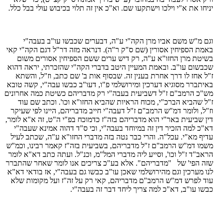
יניחו את א"י וילכו וישתקעו שם. וא"כ אין זה תלוי בכיבוש עולי בבל כלל.
וגם מ"ש משם אביו מרן הקה"י ע"ה, דבערים שכבשו עו"ב בעבה"י
באמת הספיחין אסורין (שם ס"ק ר"ה). דנראה מזה דר"ל דגם הקה"י קאי
בשיטת מרן החזו"א ע"ה, רק דיש ערים ששם הספיחין אסורים משום
שכבשום עו"ב. ובאמת המעיין היטב בדברי הקה"י שהזכרתי, יראה דהוא
ז"ל אחז לו דרך אחרת בענין זה. שבסוף אות ב' שם כתב, וז"ל, והשתא
באיתברר מסוגיא דערכין ומירושלמי פ"ו, דעו"ב כבשו עבה"י, קשה טובא
מש"כ הרמב"ם ז"ל דשביעית בעבה"י רק מדבריהם כשיטת כמה אחרונים
ז"ל שהביא הברכ"י, מכוח הראיות שהביא החזו"א וכו'. וכתב שם עוד
וז"ל, ולומר דמ"ש הרמב"ם ז"ל דעבה"י חייב מדבריהם, היינו לפי שעיקר
דין שביעית באר"י הוא מדבריהם בזה"ז כדמוכח בפ"י ה"ט, זה א"א לומר,
דא"כ למה הזכיר דין זה במיוחד בעבה"י, וכי ס"ד דהוה אמינא שעבה"י
עדיף מא"י. עכל"ה. והרי כבר נטה בזה מדברי החזו"א ע"ה, שכתב לעיל
משמו דמ"ש הרמב"ם ז"ל מדבריהם, בשביעית בזה"ז קאמר רבינו, וכמ"ש
הראב"ד ז"ל וכו', וסייע ליה מדברי המל"מ, וכנ"ל. ועתה כתב דא"א לומר
שזה הפי' של "מדבריהם". אלא בע"כ צריכים אנו לומר שאחר שהתברר
לנו מערכין וגם מהירושלמי שאכן עו"ב כבשו גם בעבה"י, אז בודאי דא"א
עוד לפרש דמ"ש הרמב"ם מדבריהם, קאי רק על זה"ז ועל מקומות שלא
כבשו עו"ב, דא"כ למה צריך ליחד דבר זה בעבה"י.