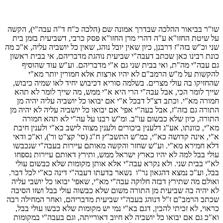
שו"ר בביאור ההלכה שבדרך אמונה שם (הלכה כ"ח ד"ה עבה"י), הקשה
על שיטת החזו"א ע"ה דהרי מרן החזו"א פסק כרבי, דשביעית בזמן בית
שני וכ"ש בזה"ז דרבנן, כיון שאין יובל נוהג, שאין כל יושביה עליה, א"כ מה
כונת רבינו כאן שכתב דעבה"י שביעית נוהגת מדבריהם, אי בבית ראשון
גם עבה"י מה"ת, ואי בבית שני גם א"י מדבריהם. וע"ש עוד שהוסיף
להקשות על מ"ש הרמב"ם לא יהיו ארצות אלא חמורין יותר מא"י
שהחזיקו בה עולי מצרים. בשלמה סוריא דכיבוש יחיד לאו שמיה כיבוש,
שייך לומר הכי, אבל עבה"י הרי היא א"י ממש, מה שייך לומר לא תהא
חמורה מא"י. וכתב דצ"ל דבכל א"י אם יבואו כל יושביה עליה יהיה מן
התורה גם בזה"ז, אבל בעה"י אפי' אם יבואו כל יושביה עליה לא יהיה מן
התורה, כיון שלא כבשום עו"ב. ומ"ש רבנו על עה"י לא תהא חמורה
מא"י, כוונתו, אע"ג דלענין ביכורים ולענין מצוה לישב בא"י ולענין חיבת
א"י, אינה קדושה כא"י, כמ"ש התשב"ץ ח"ג (סי' קצ"ט ור'), וא"כ ודאי
דלא חמירא מא"י. וע"ש שחזר והקשה מאותם עיירות בעבה"י שנכבשו
עולי בבל למה לא יהיו כארץ ישראל ממש, ותירץ דאותם עיירות נספחו
לא"י בבית שני. ולא נקרא עבה"י אלא אותן מקומות שלא כבשום עולי
בבל, וע"כ נמצא דהגאון נר"ו נשאר בדעתו דעבה"י דינה כא"י לכל דבר.
ואולם מה שתירץ דבזה חלוקה עבה"י מא"י, שאפי' יבואו כל יושבי עליה
לא יהיה בה שביעית מן התורה משום שלא כבשוה עולי בבל ושזו הסיבה
שכתב הרמב"ם ז"ל דנוהג בעבה"י שביעית מדבריהם, ואחר המחילה רבה
כראוי, לא זכיתי להבין, דגם בא"י נמי יש מקומות שלא כבשו עולי בבל,
וא"כ גם אם יבואו כל יושביה לא חיוב דאורייתה, וגם בעבה"י במקומות