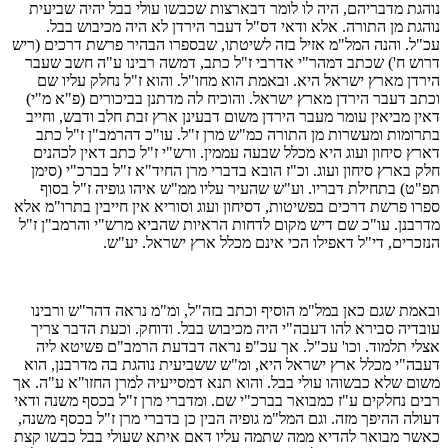
נוהגת מדבריהם, היה לו לומר דבארצות שכבשו עולי בבל יהיה שביעית
נוהגת מן התורה. אלא ודאי דס"ל דעבר הירדן לא היה מכיבוש בבל.
עכ"ל. והנה המל"מ אזיל בזה לשיטתו, שבספרו הבהיר פרשת דרכים (ריש
דרוש ח') שכתב דמהר"י אדרבי ז"ל כתב, דמשה רבינו ע"ה חשב שעבר
הירדן מארץ ישראל היא. ובאמת הוא מחו"ל. והוא ז"ל נחלק עליו שם
וכתב דעבר הירדן מארץ ישראל. והוכיח לה מדתנן בביכורים (פ"א מ"י)
דאין מביאין עומר מעבר הירדן משום דבעינן ארץ זבת חלב ודבש, וחייב
בתרומות ומעשרות מן התורה כמ"ש מרן ז"ל. עו"כ דהרמב"ן ז"ל כתב
דארץ סיחון ועוג היא מכלל שבעה עממין. ורש"י ז"ל כתב דאין לכהנים
חלק בארץ סיחון ועוג. וכ"ז הובא בדברי מרן החיד"א ז"ל בברכ"י (סימן
תפ"ט) בתחילת דבריו. וע"ש שהעיר עליו ממ"ש איהו גופיה ז"ל בסוף
ספרו פרשת דרכים בפשיטות, דסיחון ועוג וסוריא אין חייבין בתרו"מ אלא
מדרבנן. עו"כ שם דיש מקום לדחות הראיות שהביא מרש"י והרמב"ן ז"ל
הנזכרים, די"ל דאפילו הכי אינם מכלל ארץ ישראל. יע"ש.
ובאמת שגם כאן במל"מ הוסיף וכתב בזה"ל, ומ"מ נראה דהר"ש ורבינו
עובדיה סבירא להו דעבה"י היה מכיבוש בבל. ודוחק. וכעת הדבר צריך
אצלי תלמוד. וכו' עכ"ל. אך עכ"פ נראה דבדעת הרמב"ם פשיטא ליה
דעבה"י מכלל ארץ ישראל היא, ומ"ש ששביעית נוהגת בה מדרבנן, הוא
משום שלא כבשוהו עולי בבל. והוא תנא דמסייעיה למרן החזו"א ע"ה. אך
רבים נחלקים ע"ז כמבואר בברכ"י שם. ומדברי מרן ז"ל בכסף משנה ודאי
דעולה ההיפך מזה. וגם המל"מ גופיה הבין כן בדברי מרן ז"ל בכסף משנה,
כאשר מבואר להדיא ממה שתמה עליו דאם איתא שעולי בבל כבשו קצת