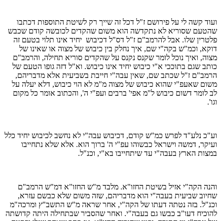
ועוד קשה לי על פירושם ז"ל דכל זה שייך רק לשיטת התוספות דכתבו
שהטעם שסוריא לא נתקדשה הוא משום שהקדים לכובשה קודם שכבש
פלטרין שלו. אבל להרמב"ם ז"ל דס"ל דכיבוש יחיד אינו תלוי בטעם זה
דוקא, וכמ"ש בקה"י שם, איך נחלק בין כיבוש של מצוה או שאינו של
מצוה, ואיך נוכל לומר שקנס נקנס על שהקדים סוריא תחילה, והרמב"ם
כותב שגם בתוככי א"י כיבוש יחיד אינו כיבוש. וא"ל דזה גופו הטעם של
הרמב"ם ז"ל שכתב שם, שאין עבה"י חייבת בשביעית אלא מדבריהם,
משום שאעפ"י שהוא כיבוש של מצוה מ"מ לא הוי כיבוש, דלא יעלה על
לב לומר דשום כיבוש ל"מ אפי' ברבים ועפ"י ה', והכתוב אומר כל מקום
וגו'.
וע"כ נלע"ד לפרש כמ"ש קודם, דכיבוש עבה"י לא נחשב לכיבוש יחיד כלל
ועיקר, דמשה וישראל כבשוהו עפ"י ה' ברוך הוא. אלא שלא נתחייבו
במצות הארץ בעבה"י עד שיתחייבו בא"י, וכנ"ל.
והנה הקה"י אזיל בשיטת החזו"א. מלבד מ"ש החזו"א דמ"ש הרמב"ם
שחיוב שביעית בעבה"י הוא מדבריהם, שזה משום שלא כבשם עזרא,
וכנ"ל. בזה נטתה דעתו של הקה"י, אחר שראה מ"ש התשב"ץ ומרכה"מ
להוכיח דעו"ב כבשו גם בעבה"י. ואחר שהסביר שבתחילה היתה קדושתה