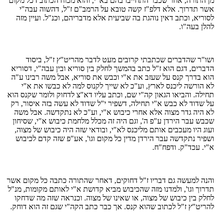
מן התורה, אחר שכבר התחייבו בהם בא"י, והוא מכוח הכתוב דכל מקום
אשר תדרוך. אלא דלפ"ז קשה טובא על הרמב"ם ז"ל, דהשוה עבה"י
לסוריא, וכתב דאין נוהגת בה שביעית אלא מדבריהם, וכנ"ל. ועיין מזה
להלן בעה"ו.
ושו"ר שהדברים שכתבתי קרובים מעט לדבר מהריט"ץ ז"ל, ביסוד
הדברים, דגם הוא ז"ל כתב בהמשך לחלק בין סוריא ובין עבה"י, דסוריא
הוא בדרך קנס על שעזב את א"י וכבש את סוריא, אבל משה רבינו ע"ה
לא הורשה ליכנס לארץ, וע"כ לא שייך לקנוס למה לא כבשו את א"י
תחילה. והביאו הגאון קה"י שם, וכתב עליו דא"צ לדחוק ולומר שקנס הוא
על שדוד לא כבש א"י תחילה, דשפיר י"ל שדוד לא עשה בזה איסור, רק
לא היה גדר מצוה אלא אחרי כיבוש א"י, וע"כ לא נתקדשה. אבל משה
שכבש עבר הירדן ע"פ ה', וגם היה זה מכלל מלחמת כיבוש א"י, שסיחון
ועוג היו מעכבים אותם מליכנס לא"י, ובודאי שזה היה כיבוש של מצוה,
ושפיר נתקדשה עבר הירדן מדין כל מקום וגו', אע"פ שזה קדם לכיבוש
א"י. עכד"ק. ודפח"ח.
והנה למעשה גם דבריו ז"ל דחוקים, דאחר שהתורה כתבה כל מקום אשר
תדרוך וגו', ולמדנו מזה שהכיבוש מביא קדושת א"י לאותם מקומות, מנ"ל
לחלק בין כיבוש של מצוה, או שאינו של מצוה. וכנראה שזה מה שדחקו
להריט"ץ ז"ל לכתוב שהוא קנס. אך כבר כתב הקה"י שגם זה הוא דוחק.