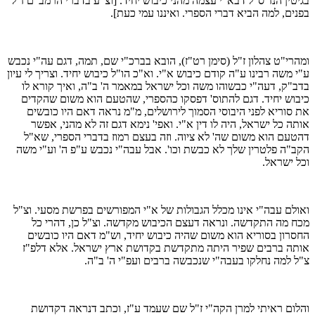
בגיטין הנז' ס"ל דבא"י עצמה מהני כיבוש יחיד. [וצ"ע בדברי הרמב"ם ז"ל
בפנים, למה הביא דברי הספרי. ואיננו עמי כעת].
ומהרי"ט צהלון ז"ל (סימן רט"ז), הובא בברכ"י שם, תמה, דגם עה"י נכבש
ע"י משה רבינו ע"ה קודם כיבוש א"י. וא"כ הו"ל כיבוש יחיד. וצריך לי עיון
בדב"ק, דעה"י כבשוהו משה וכל ישראל במאמר ה' ב"ה, ואיך קורא לו
כיבוש יחיד. דגם להתוס' דפסקו כהספרי, שהטעם הוא משום שהקדים
את סוריא לפני היבוסי הסמוך לירושלים, מ"מ נראה דאם היו כובשים
אותה כל ישראל, היה לו דין א"י. ואפי' נימא דגם זה לא מהני, אפשר
דהטעם הוא משום שה' לא ציוה. וזה בעצם רמוז בדברי הספרי, שא"ל
הקב"ה פלטרין שלך לא כבשת וכו'. אבל עבה"י נכבש ע"פ ה' וע"י משה
וכל ישראל.
ואולם עבה"י אינו מכלל הגבולות של א"י המפורשים בפרשת מסעי. וצ"ל
מכח מה התקדשה. ונראה דעצם הכיבוש מקדשה. וצ"ל כן, דהרי כל
החסרון בסוריא הוא משום שהיה כיבוש יחיד, וש"מ דאם היו כובשים
אותה ברבים שפיר היתה מתקדשת בקדושת ארץ ישראל. אלא דלפ"ז
צ"ל למה נחלקו בעבה"י שנכבשה ברבים ועפ"י ה' ב"ה.
והלום ראיתי למרן הקה"י ז"ל שם שעמד ע"ז, וכתב דנראה דקדושת