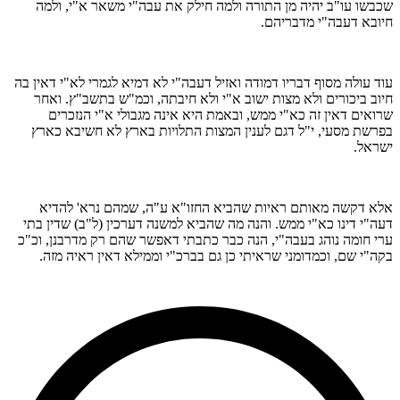
שכבשו עו"ב יהיה מן התורה ולמה חילק את עבה"י משאר א"י, ולמה
חיובא דעבה"י מדבריהם.
עוד עולה מסוף דבריו דמודה ואזיל דעבה"י לא דמיא לגמרי לא"י דאין בה
חיוב ביכורים ולא מצות ישוב א"י ולא חיבתה, וכמ"ש בתשב"ץ. ואחר
שרואים דאין זה כא"י ממש, ובאמת היא אינה מגבולי א"י הנזכרים
בפרשת מסעי, י"ל דגם לענין המצות התלויות בארץ לא חשיבא כארץ
ישראל.
אלא דקשה מאותם ראיות שהביא החזו"א ע"ה, שמהם נרא' להדיא
דעה"י דינו כא"י ממש. והנה מה שהביא למשנה דערכין (ל"ב) שדין בתי
ערי חומה נוהג בעבה"י, הנה כבר כתבתי דאפשר שהם רק מדרבנן, וכ"כ
בקה"י שם, וכמדומני שראיתי כן גם בברכ"י וממילא דאין ראיה מזה.