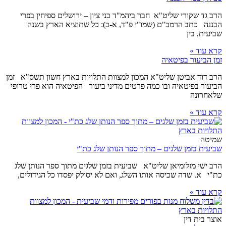
הרב גד שקורי שליט"א חבר ביהמ"ד בני ציון – ירושלים ספיחין בפרי
הבננה כתב הרמב"ם (שמו"י פ"ד, א-ב): כל שתוציא הארץ בשנה
שביעית, בין
קרא עוד »
זמן הביעור בפיטאיה
הרב דוד אביטן שליט"א המכון למצוות התלויות בארץ חשון תשס"א זמן
הביעור בפיטאיה ובו כמה פרטים מדיני ביעור הפיטאיה הוא פרי טרופי
שלאחרונה
קרא עוד »
שמיטה
שביעית בזמן שלגים – מתוך ספר הנותן שלג כת"י
הרב ישי מזלומיאן שליט"א שביעית בזמן שלגים מתוך ספר הנותן שלג
כת"י א. שדה שכיסה אותו השלג, ואם לא יסולק יפסדו כל הגידולים,
קרא עוד »
אוצר בית דין