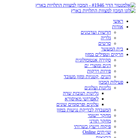
ראשי
אודות
חדשות ועדכונים
גלריה
סרטים
בית המעשר
חרקים וטפילים במזון
סקירה אנטומולוגית
דגים ומוצרי ים
פירות וירקות
דגנים, קטניות ומזון מעובד
פעילות המכון
גליונות ועלונים
גליונות תנובות שדה
לאפרושי מאיסורא
עלונים ופרסומים שונים
המעבדה לבדיקת נגיעות במזון
מחקר יישומי
מחקר תורני
פיקוח וייעוץ כשרותי
שו״תים Online
הרצאות