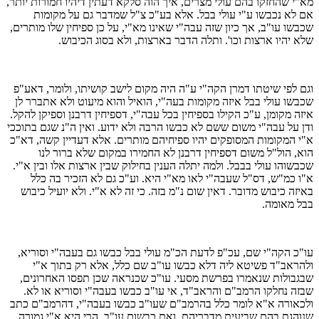
מא"י שהחזקו בהם עולי מצרים, איך הוה סלקא דעתין דיהיו חמורות יותר,
אם לא נכבשו ע"י עולי בבל. אלא בע"כ צ"ל שמדבר גם על מקומות
שכבשו עו"ב, אך כיון שזה עבה"י שאינו מא"י, על כן ספיחין שלו מותרים,
שלא יהיו ארצות וכו'. ותלה הדבר בארצות, ולא בסוג הכיבוש.
וגם לפי שיטתו דמרן הקה"י ע"ה היה מקום לישב קושיתו, ולומר, דאע"פ
שכבשו עולי בבל איזה מקומות בעה"י, הואיל והוא מיעוט ולא אתברר לן
איזה מקומן, ע"כ הקילו בספיחין בכל עבה"י, דספיחין דרבנן וספיקן להקל.
ודן על עבה"י משום ששם לא כבשו הרבה ולא ידוע. ואין ה"נ שגם בתוככי
א"י המקומות המסופקים יהיו ספיחיהם מותרים. אלא דעדיין קשה, דא"כ
הוא, הול"ל משום דספיחין דרבנן לא החמירו במקום שלא ברור לנו
שכבשוהו עולי בבבל. ולמה יתלה הענין בחילוק שבין ארצות אלו ובין א"י.
א"ו כמ"ש, דס"ל שעבה"י לאו מא"י היא. וע"כ גם לא הזכיר בה כלל
באיזה כיבוש מדובר. דאין שום נ"מ בזה. כי זה לא א"י. ולא יועיל כיבוש
בבל מאומה.
עו"כ הקה"י שם, עכ"פ לדעת הכ"מ עולי בבל כבשו גם בעבה"י וסוריא,
ולהראב"ד פשיטא ליה דלא כבשו עו"ב שם כלל, אלא רק בתוך א"י
שבגבולות שנאמרו בפרשת מסעי. עו"כ שכנראה שכן תפסו האחרונים,
שבזה נחלקו הרמב"ם והראב"ד, אי עו"ב כבשו בעבה"י וסוריא או לא.
ולכאורה א"א לומר כלל בהרמב"ם שעו"ב כבשו בעבה"י, דהרמב"ם כתב
שנוהגת בהם שביעית מדבריהם, ואם כבשום עו"ב, הרי היא א"י גמורה.