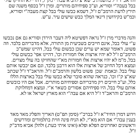
והראב"ד ז"ל בהשגות כ' שא"צ להביא עבה"י מק"ו, דהרי לא החזיקו עולי
בבל בעבה"י וסוריא, וע"כ ספיחיהם מותרים. ומרן ז"ל בכסף משנה שם
תירץ לדעת הרמב"ם ז"ל, דשמא כבשו עולי בבל קצת מעבה"י וסוריא,
וכמ"ש בקידושין דינאי המלך כבש שישים עיר. ע"ש.
והנה מדברי מרן ז"ל נראה דפשיטא ליה דעבר הירדן וסוריא גם אם נכבשו
ע"י עולי בבל, אינם חייבים בשביעית מן התורה, אלא מדבריהם בלבד. וזה
פשוט, דאומר שמא יש ערים שכן כבשום עולי בבל, דהיינו שמש"כ
הרמב"ם ז"ל לא יהיו ארצות אלו חמורות וכו', דהיינו אפי' כבשום עולי
בבל, מ"מ לא יהיו ארצות אלו חמורות מא"י שהחזיקו בה עולי מצרים.
ונמצא דכל החיוב של ארצות אלו הוא דרבנן בלבד, וגם אם יכבשו אותם
עולי בבל. ובאמת שכן פשוט בלשון והרמב"ם ז"ל. והראב"ד ז"ל שכתב
שא"צ ק"ו וכו', כנראה שהוא סובר שלא כבשו עולי בבל בארצות הללו
כלל, וע"כ חייבים רק מדבריהם וספיחיהם מותרים. אבל אם היו כובשים
אותם עולי בבל, היו ספיחיהם אסורים כשאר א"י. ונמצא דמחלוקת
הרמב"ם והראב"ד ז"ל היא אם עבה"י הוא מארץ ישראל או לא.
וידוע דמרן החיד"א ז"ל בברכ"י (סימן תפ"ט) האריך והפליג מאד מאד
בענין עבה"י אם הוא מא"י, לא הניח פינה וזוית בתלמודים ומדרשים
וראשונים ואחרונים הפלא ופלא (ואינו איתי כעת.) ולהלן אביא מדב"ק
ז"ל.