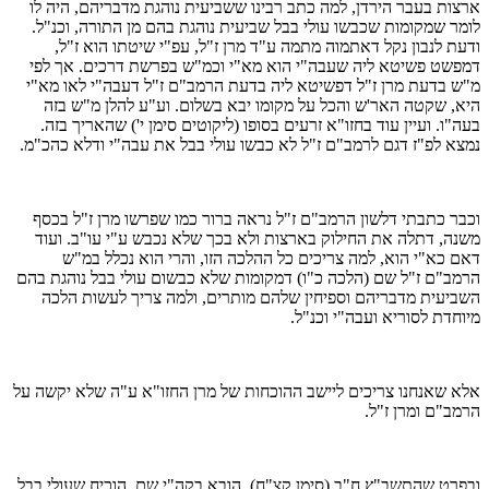
ארצות בעבר הירדן, למה כתב רבינו ששביעית נוהגת מדבריהם, היה לו
לומר שמקומות שכבשו עולי בבל שביעית נוהגת בהם מן התורה, וכנ"ל.
ודעת לנבון נקל דאתמוה מתמה ע"ד מרן ז"ל, עפ"י שיטתו הוא ז"ל,
דמפשט פשיטא ליה שעבה"י הוא מא"י וכמ"ש בפרשת דרכים. אך לפי
מ"ש בדעת מרן ז"ל דפשיטא ליה בדעת הרמב"ם ז"ל דעבה"י לאו מא"י
היא, שקטה האר'ש והכל על מקומו יבא בשלום. וע"ע להלן מ"ש בזה
בעה"ו. ועיין עוד בחזו"א זרעים בסופו (ליקוטים סימן י') שהאריך בזה.
נמצא לפ"ז דגם לרמב"ם ז"ל לא כבשו עולי בבל את עבה"י ודלא כהכ"מ.
וכבר כתבתי דלשון הרמב"ם ז"ל נראה ברור כמו שפרשו מרן ז"ל בכסף
משנה, דתלה את החילוק בארצות ולא בכך שלא נכבש ע"י עו"ב. ועוד
דאם כא"י הוא, למה צריכים כל ההלכה הזו, והרי הוא נכלל במ"ש
הרמב"ם ז"ל שם (הלכה כ"ו) דמקומות שלא כבשום עולי בבל נוהגת בהם
השביעית מדבריהם וספיחין שלהם מותרים, ולמה צריך לעשות הלכה
מיוחדת לסוריא ועבה"י וכנ"ל.
אלא שאנחנו צריכים ליישב ההוכחות של מרן החזו"א ע"ה שלא יקשה על
הרמב"ם ומרן ז"ל.
ובפרט שהתשב"ץ ח"ב (סימן קצ"ח), הובא בקה"י שם, הוכיח שעולי בבל