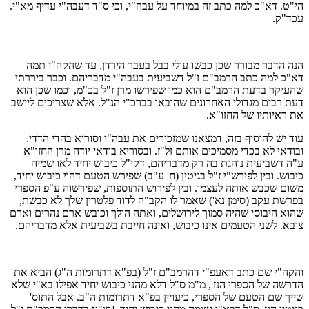
הי"ט. דא"כ למה כתב זה במיוחד על עבה"י, וכי ס"ד דעבה"י עדיף מא"י.
עכד"ק.
הנה הדבר מבורר שכן כבשו עולי בבל בעבר הירדן, עד שהקה"י תמה
דא"כ למה כתב הרמב"ם ז"ל דשביעית בעבה"י מדבריהם. וכבר ביררתי
שהעיקר בדעת הרמב"ם הוא כמו שפירשו מרן ז"ל בכ"מ, וכמו שכן הוא
דעת רבים מגדולי האחרונים שהובאו בברכ"י הנ"ל. אלא שצריכים ליישב
את ראיותיו של החזו"א.
עוד יש להוסיף בזה, דמצאנו שמזכירים את עבה"י וסוריא בהדי הדדי.
ובודאי לא בכדי מסמיכים אותם זל"ז. ובסוריא בודאי יודה מרן החזו"א
ע"ה דשביעית נוהגת בה רק מדבריהם, דקי"ל כיבוש יחיד לאו שמיה
כיבוש. ובין לפירש"י ז"ל בגיטין (ח' ע"ב) שפירש הטעם דהוי כיבוש יחיד,
משום שכבש אותה לעצמו. ובין לפירוש התוספות, שפירשוה ע"פ הספרי
בפרשת עקב (סימן נא') שאמר לו הקב"ה לדוד פלטרין שלך לא כבשת,
שהוא היבוסי שהיה סמוך לירושלים, ואתה הולך וכובש ארם נהרים וארם
צובא. לשני הטעמים אינו כיבוש, ואינה חייבת בשביעית אלא מדבריהם.
והקה"י שם כתב דאעפ"י דהרמב"ם ז"ל (בפ"א דתרומות ה"ג) הביא את
הדרשה של הספרי הנז', מ"מ ס"ל דלא מהני כיבוש יחיד אפילו בא"י שלא
שייך שם הטעם של הספרי, כיעויין בפ"א דתרומות ה"ב. אבל התוס'