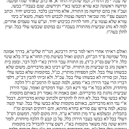
של עבה"י מן התורה, וכמו שהוכיח החזו"א, אז כתב שאחר שגלו ופקעה
קדושה ראשונה ובא עזרא וכבשו בא"י וקידשום, שגם בעבה"י כבשו,
ועכ"ז אין בהם קדושה מן התורה, אלא מדרבנן בלבד, ככיבוש יחיד. וכתב
הטעם עפ"י מה שביאר דמשה נצטוה לכבוש והוי מצוה, משא"כ בימי
עזרא שלא נצטוו ע"ז, וחזר להיות ככיבוש יחיד. וע"ש עוד טעמים אחרים,
למה לא נוהג שביעית מהתורה בעבה"י גם במקום שכבשו עולי בבל. ועיין
להלן בעה"ו.
ואולם ראיתי אחרי רואי למר בריה דרבינא, הגר"ח שליט"א, בדרך אמונה
(הל' שמיטה פ"ד הכ"ח), דנקוט ואזיל כשיטת מרן החזו"א ע"ה בלא שינוי
כלל. וז"ל שם (ס"ק כ"ד), מן התורה עבר הירדן כא"י לכל דבר, ובזמן בית
ראשון נהג בו שביעית מן התורה. ומ"ש רבינו כאן מדבריהם, משום שלא
כבשוהו עולי בבל. ולכן הספיחין מותרין, כנ"ל, במקומות שלא כבשו עולי
בבל, וכן סוריה לא כבשוהו עולי בבל. עכ"ל. ולא זכיתי להבין דב"ק, דלפי
דבריו הרי עבר הירדן כא"י ממש, ולמה קבעו לו הרמב"ם ז"ל הלכה
מיוחדת, והלא בכל א"י נמי דינא הכי. ועוד דמקדים ואומר, עבר הירדן
שביעית נוהגת בה מדבריהם, ואם באמת זה נאמר רק באותם מקומות
שלא כבשו עולי בבל, לא היה לו להקדים ולכתוב שהוא מדבריהם, דבכל
א"י נמי הוא מדבריהם, באותם מקומות שלא כבשו עולי בבל. ועוד קשה
טובא, למה צירפו עם סוריא בחדא מחתא, והם רחוקים ושונים זמ"ז
בתכלית. ובשלמא ע"ד מרן החזו"א ע"ה, היה מקום לומר, דמשום דס"ל
דעולי בבל לא כבשו בעבר הירדן כלל, על כן קבע לו הלכה מיוחדת, לומר
דהוא שונה בזה משאר מקומות בא"י, דשם צריך להבדיל בין מקומות