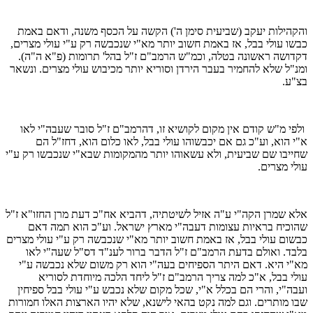
והקהילות יעקב (שביעית סימן ה') הקשה על הכסף משנה, ודאם באמת
כבשו עולי בבל, אז באמת חשוב יותר מא"י שנכבשה רק ע"י עולי מצרים,
דקדושה ראשונה בטלה, וכמ"ש הרמב"ם ז"ל בהל' תרומות (פ"א ה"ה).
ומנ"ל שלא להחמיר בעבר הירדן וסוריא יותר מכיבוש עולי מצרים. ונשאר
בצ"ע.
ולפי מ"ש קודם אין מקום לקושיא זו, דהרמב"ם ז"ל סובר שעבה"י לאו
א"י הוא, וע"כ גם אם יכבשוהו עולי בבל, לאו כלום הוא, דחז"ל הם
שחייבו שם שביעית, ולא עשאוהו יותר מהמקומות שבא"י שנכבשו רק ע"י
עולי מצרים.
אלא שמרן הקה"י ע"ה אזיל לשיטתיה, דהביא אח"כ דעת מרן החזו"א ז"ל
שהוכיח בראיות עצומות דעבה"י מארץ ישראל. וע"כ הוא תמה דאם
כבשום עולי בבל, אז באמת חשוב יותר מא"י שנכבשה רק ע"י עולי מצרים
בלבד. ואולם בדעת הרמב"ם ז"ל הדבר ברור לענ"ד דס"ל שעה"י לאו
מא"י היא. דאם היתר הספיחים בעה"י הוא רק משום שלא נכבשה ע"י
עולי בבל, א"כ למה צריך הרמב"ם ז"ל ליחד הלכה מיוחדת לסוריא
ועבה"י, והרי הם בכלל א"י, שכל מקום שלא נכבש ע"י עולי בבל ספיחין
שבו מותרים. וגם למה נקט בהאי לישנא, שלא יהיו הארצות האלו חמורות