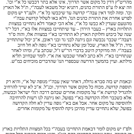
מהריט"ץ דדין כל מקום אשר תדרוך, אינו אלא בתר דכבשו כל א"י וכו'.
וזה יצא לו ע"פ התורת כהנים, דתניא יכול משבאו לעבה"י, ת"ל אל הארץ
וכו'. ומזה למד דאין עבה"י קדושה עד שיכבשו כל א"י. ולענ"ד יש מקום
לפרש אחרת את התורת כהנים הנז', דלא באו לשלול קדושת עבה"י
מהטעם שעדין לא כבשו כל א"י, אלא הכי קאמר דלא נתחייבו במצוות
התלויות בארץ – בעבר הירדן – עד שיתחייבו במצוות אלו בא"י, דכל י"ד
שנה של כיבוש וחלוקת הארץ לא התחייבו בא"י במצוות אלו, והוה ס"ד
דעבה"י שכבר נכבשה וגם ניתנה לבני גד ובני ראובן, א"כ יכול שתתחייב
מיד, ת"ל אל הארץ, שכל זמן שלא נתחייבו בא"י גופה לא חל חיוב
בעבה"י. וזה מדוקדק היטב בדברי הר"ש ז"ל, שכתב ע"ז, ומיהו לאחר
שנתחייבו בא"י. ולא כתב לאחר שכבשו את א"י. לומר שבחיוב תליא
מילתא. ועיין בהמשך הדרשה שבספרי הנז' שהדברים מוכיחים כמ"ש.
ובאמת יש בזה סברא גדולה, דאחר שאין עבה"י מגופה של א"י, והיא רק
תוספת קדושה, מכוח כל מקום אשר תדרוך, וכנ"ל. א"כ לא שייך להרחיב
ולהגדיל קדושת א"י על מקומות אחרים שבהם דרכה רגלי ישראל וכבשוה,
אלא כשכבר חלה הקדושה בא"י בפועל, ואז ניתנה לנו רשות להרחיבה
ולהוסיפה על מקום אחר. אבל אם בא"י גופה עדיין לא חלה הקדושה
בפועל, שלא נתחייבו עדיין מהיכן ניקח להוסיף על מקומות אחרים.
ולפ"ז יש מקום לומר דבאמת התחייבו בעבה"י בכל המצוות התלויות בארץ