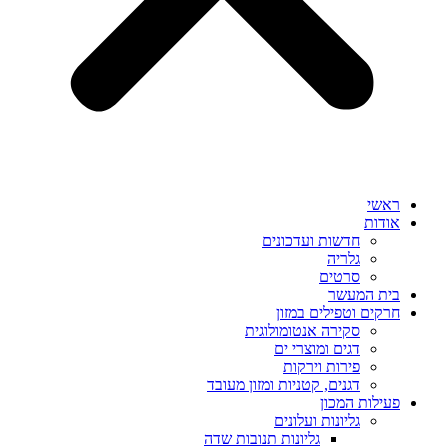
ראשי
אודות
חדשות ועדכונים
גלריה
סרטים
בית המעשר
חרקים וטפילים במזון
סקירה אנטומולוגית
דגים ומוצרי ים
פירות וירקות
דגנים, קטניות ומזון מעובד
פעילות המכון
גליונות ועלונים
גליונות תנובות שדה