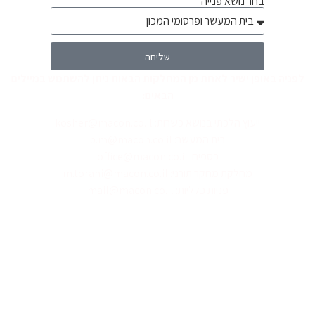
בחר נושא פנייה
שליחה
לפניה באופן ישיר לאחת מן המחלקות הבאות ניתן להשתמש במיילים
הבאים:
ייעוץ הלכתי בנושא כשרות: kosher@macon.co.il
בית המעשר: b.m@macon.co.il
כספים: office@macon.co.il
מחלקת מחקר תורני: m.torani@macon.co.il
פניות כלליות: mail@macon.co.il