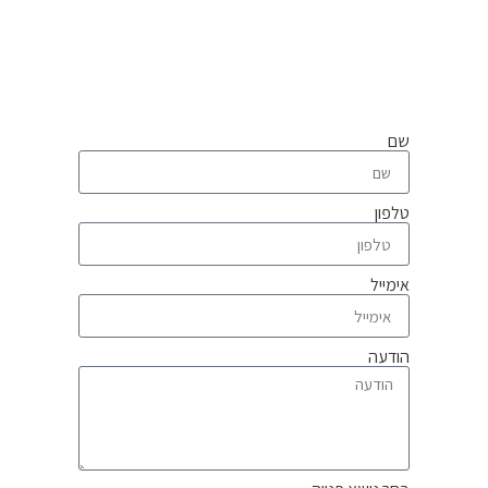
טופס זה נועד לשפר את השירות ולקצר
את זמן התגובה לפנייתך
אנא, השתדל לפנות אל הגורם המתאים
שם
טלפון
אימייל
הודעה