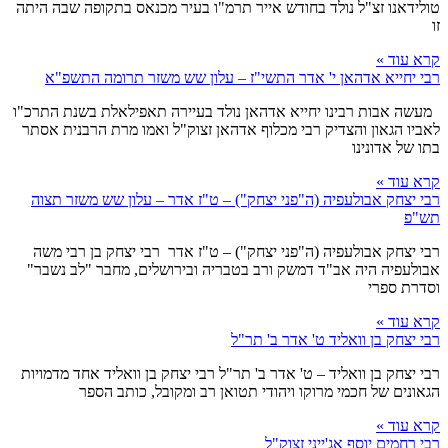
טולידאנו זצ"ל נולד בחודש אייר תרמ"ו בעיר מכנאס בתקופה שבה היתה
זו
קרא עוד »
רבי יחייא אדהאן י' אדר התשי"ז – עלון שש משזר תרומה התשפ"א
מעשה אבות רבינו יחייא אדהאן נולד בעיירה תאפילאלת בשנת התרכ"ו
לאביו הגאון והצדיק רבי מכלוף אדהאן זצוק"ל ואמו מרת הרבנית אסתר
בתו של אדונינו
קרא עוד »
רבי יצחק אבולעפיה (ה"פני יצחק") – ט"ז אדר – עלון שש משזר תצוה
תש"פ
רבי יצחק אבולעפיה (ה"פני יצחק") – ט"ז אדר רבי יצחק בן רבי משה
אבולעפיה היה אב"ד דמשק ורב בטבריה ובירושלים, מחבר "לב נשבר"
וסדרת ספרי
קרא עוד »
רבי יצחק בן וואליד ט' אדר ב' תר"ל
רבי יצחק בן וואליד – ט' אדר ב' תר"ל רבי יצחק בן וואליד אחד מדמויות
הגאונים של חכמי מרוקו ויהודי תטואן רב ומקובל, כותב הספר
קרא עוד »
רבי רחמים יוסף אג'ייני זצוק"ל