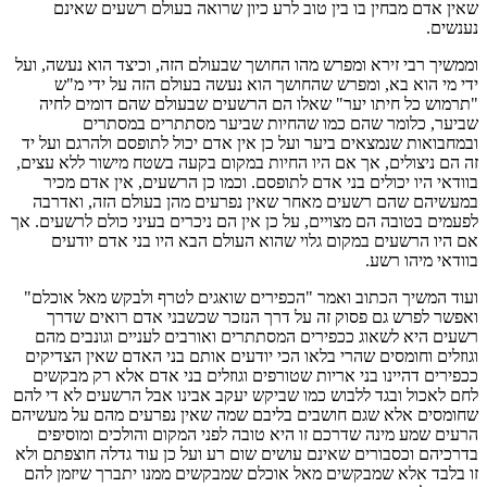
שאין אדם מבחין בו בין טוב לרע כיון שרואה בעולם רשעים שאינם
נענשים.
וממשיך רבי זירא ומפרש מהו החושך שבעולם הזה, וכיצד הוא נעשה, ועל
ידי מי הוא בא, ומפרש שהחושך הוא נעשה בעולם הזה על ידי מ"ש
"תרמוש כל חיתו יער" שאלו הם הרשעים שבעולם שהם דומים לחיה
שביער, כלומר שהם כמו שהחיות שביער מסתתרים במסתרים
ובמחבואות שנמצאים ביער ועל כן אין אדם יכול לתופסם ולהרגם ועל יד
זה הם ניצולים, אך אם היו החיות במקום בקעה בשטח מישור ללא עצים,
בוודאי היו יכולים בני אדם לתופסם. וכמו כן הרשעים, אין אדם מכיר
במעשיהם שהם רשעים מאחר שאין נפרעים מהן בעולם הזה, ואדרבה
לפעמים בטובה הם מצויים, על כן אין הם ניכרים בעיני כולם לרשעים. אך
אם היו הרשעים במקום גלוי שהוא העולם הבא היו בני אדם יודעים
בוודאי מיהו רשע.
ועוד המשיך הכתוב ואמר "הכפירים שואגים לטרף ולבקש מאל אוכלם"
ואפשר לפרש גם פסוק זה על דרך הנזכר שכשבני אדם רואים שדרך
רשעים היא לשאוג ככפירים המסתתרים ואורבים לעניים וגונבים מהם
וגוזלים וחומסים שהרי בלאו הכי יודעים אותם בני האדם שאין הצדיקים
ככפירים דהיינו בני אריות שטורפים וגוזלים בני אדם אלא רק מבקשים
לחם לאכול ובגד ללבוש כמו שביקש יעקב אבינו אבל הרשעים לא די להם
שחומסים אלא שגם חושבים בליבם שמה שאין נפרעים מהם על מעשיהם
הרעים שמע מינה שדרכם זו היא טובה לפני המקום והולכים ומוסיפים
בדרכיהם וכסבורים שאינם עושים שום רע ועל כן עוד גדלה חוצפתם ולא
זו בלבד אלא שמבקשים מאל אוכלם שמבקשים ממנו יתברך שיזמן להם