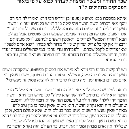
שכר התורה ומעשה המצוות לעתיד לבוא על פי ביאור
הפסוקים בתהילים ק"ד
איתא במסכת בבא מציעא [פג ע"ב] "דרש רבי זירא ואמרי לה תני רב
יוסף מאי דכתיב תשת חושך ויהי לילה בו תרמוש כל חיתו יער"? "תשת
חושך ויהי לילה" זה העולם הזה שדומה ללילה "בו תרמוש כל חיתו יער"
אלו רשעים שבו שדומין לחיה שביער, שעכשיו הם שולטים אבל בעולם
הבא "תזרח השמש" לצדיקים, ויאספון רשעים לגיהנם. "ואל מעונותם
ירבצון" אין לך כל צדיק וצדיק שאין לו מדור לפי כבודו, "יצא אדם לפעלו"
יצאו צדיקים לקבל שכרם, "ולעבודתו עדי ערב" במי שהשלים עבודתו עדי
ערב, והיינו שהשלים עבודת הבורא עד יום המיתה שנראת ערב, עד כאן
דברי הגמרא.
ויש להקשות מדוע רבי זירא לא פירש את הפסוק כפשוטו, שהקב"ה משים
חושך ונהיה על ידי זה לילה, וממילא יוצאות החיות לטרוף, משום שאין בני
אדם מצויים באותו זמן. ומה גרם לו לרבי זירא להוציא פסוק זה מפשוטו?
ונראה לומר שהוקשה לו אמאי כפל הכתוב "תשת חושך ויהי לילה" הרי
חושך הוא לילה כדכתיב "ולחושך קרא לילה" לכן פירש רבי זירא "תשת
חושך ויהי לילה" שזה הולך על העולם הזה שהוא דומה ללילה. והטעם
שהעולם הזה הוא נקרא חושך, הוא משום שאין ניכר בו בין טוב לרע,
מאחר שאין עונש הרשעים מגיע כבר בעולם הזה, אלא לעולם הבא, ולכן
העולם הזה הוא חושך, שכל דבר שבגללו אי אפשר להבין בין טוב לרע הוא
נקרא בשם חושך, וכפל הכתוב ואמר שחושך זה הוא כמו לילה שכמו
שבלילה אין אדם מבחין ומכיר את חברו, כך העולם הזה נקרא חושך כיון