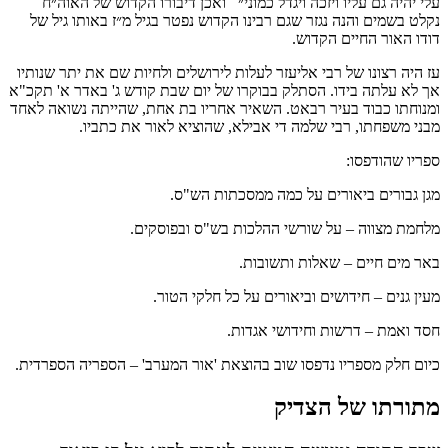
עלי יהיה גם עליו ויזכה ויגדל כמוני״ ואכן דיבורו הקדוש של האוה״ח
נקלט בשמים והנה נגזר שגם רבינו הקדוש נפטר בגיל מ״ז באותו גיל של
דודו האור החיים הקדוש.
עז היה רצונו של רבי אליעזר לעלות לירושלים ולחיות שם את יתר שנותיו
אך לא עלתה בידו. הסתלק בבוקרו של יום שבת קודש ג' באדר א' תקכ"א
ומנוחתו כבוד בעיר רבאט. השאיר אחריו בת אחת, שהייתה נשואה לאחד
מבני משפחתו, רבי שלמה די אבילא, שהוציא לאור את כתביו.
ספריו שהודפסו:
מגן גבורים ביאורים על כמה ממסכתות הש"ס.
מלחמת מצווה – על שורשי ההלכות בש"ס ובפוסקים.
באר מים חיים – שאלות ותשובות.
מעין גנים – חידושים וביאורים על כל חלקי הטור.
חסד ואמת – דרשות וחידושי אגדות.
כיום חלק מספריו נדפסו שוב בהוצאת 'אור המערב' – הספריה הספרדית.
מתורתו של הצדיק