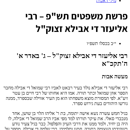
מילי דאבות
פ
רשת משפטים תש"פ – רבי
אליעזר די אבילא זצוק"ל
י״ב בכסלו תשפ״ו
רבי אליעזר די אבילא זצוק"ל – ג' באדר א'
ה'תקכ"א
מעשה אבות
רבי אליעזר די אבילא נולד בעיר רבאט לאביו רבי שמואל די אבילה מחבר
הספר אוזן שמואל וכתר תורה. אמו היא אחותו של רבי חיים בן עטר
זיע"א. לפי המסורת מוצא משפחתו הוא מן העיר אווילה שבספרד, ממנה
גורשו היהודים בעת גירוש ספרד.
בגיל חמש עשרה נשא אישה יתומה, בת ר' אליהו הלוי בן שושן, אחד
מנכבדי סאלי. את עיקר תורתו למד מפי אביו הרב שמואל די אבילה, לו
היה בן יחיד, ולמד ממנו את דרכי העיון והפלפול. כבר בגיל צעיר נודע
בשקידתו העצומה בתורה, חתנו ותלמידו, רבי שלמה די אבילה, מספר על