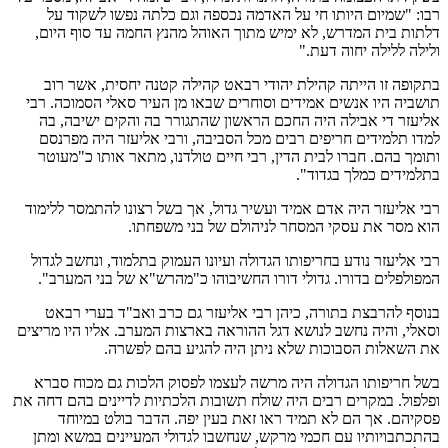
רבו: "שמיום היותו חי על האדמה נכספה וגם כלתה נפשו לשקוד על
דלתות בית המדרש, לא ימיש מתוך האוהל מהנץ החמה עד סוף היום,
ולילה ללילה יחוה דעת."
בתקופה זו הייתה קהילת יהודי רבאט קהילה קטנה יחסית, אשר רוב
תושביה היו אנשים אמידים וסוחרים שבאו מן העיר סאלי הסמוכה. רבי
אליעזר די אבילה היה החכם הראשון שהתגורר בה והקים ישיבה, בה
למדו תלמידים חריפים רבים מכל הסביבה, ורבי אליעזר היה מפרנסם
ותומך בהם. חברו לבית הדין, רבי חיים טולדנו, מתאר אותו כ"מעוטר
בתלמידים כמלך בגדוד".
רבי אליעזר היה אדם אמיד ועשיר גדול, אך בשל רצונו להתמסר ללימוד
הוא מסר את עסקי המסחר לניהולם של בני משפחתו.
רבי אליעזר נודע בחריפותו הגדולה ועיונו העמוק בתלמוד, ונחשב לגדול
המפולפלים בדורו. גדולי דורו החשיבוהו כ"מהרש"א של בני המערב".
בנוסף להרבצת בתורה, כיהן רבי אליעזר גם כרב ואב"ד בערי רבאט
וסאלי, והיה נחשב לנושא דגל ההוראה בארצות המערב. אליו היו מריצים
את השאלות הסבוכות שלא ניתן היה להגיע בהם לפשרה.
בשל חריפותו הגדולה היה מרשה לעצמו לפסוק הלכות גם מכוח סברא
ופלפול. במקרים רבים היה שולח תשובות הלכתיות לדיינים בהם דחה את
פסקיהם. אך הם לא תמיד ראו זאת בעין יפה. הדבר בולט במיוחד
בהתכתבויותיו עם חכמי מרקש, שנחשבו לגדולי המעיינים במשא ומתן