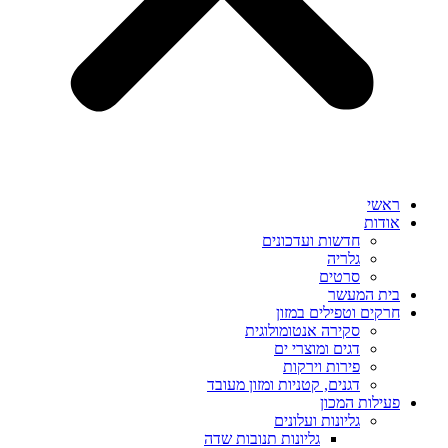
ראשי
אודות
חדשות ועדכונים
גלריה
סרטים
בית המעשר
חרקים וטפילים במזון
סקירה אנטומולוגית
דגים ומוצרי ים
פירות וירקות
דגנים, קטניות ומזון מעובד
פעילות המכון
גליונות ועלונים
גליונות תנובות שדה