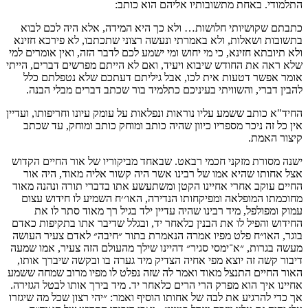
התלמודי. באחת מתשובותיו אליהם הוא כותב:
כתבתם שקושיותי חלושות… ולא כך היא המידה, אלא היה לכם לבוא
בתשובות ושאלות, ולא באמרתי ונעשה רצוני שתכתבו, לא פירכא חזינא
ולא תיובתא חזינא, כי מי יחוש ומי ישמע לכם לדבר הזה, ואין אומרים למי
שלא ראה את החודש שיבוא ויעיד, ואם לא הייתם מפרשים דברים, הייתי
אומר אפשר דטעות אית לכו, אבל גיליתם דעתכם שלא נטפלתם כלל
להבין דברי, והשוויתי בעיניכם כתלמיד בור שכתב דברים מבלי הבנה.
החיד"א כותב ששמע עליו נוראות ונפלאות על עומק עיונו וחריפותו, ועדיין
אין כל זה ניכר מספריו כיוון שהיה כותב ומוחק כותב ומוחק, עד שכתב
קיצור האמת.
ישנה מסורת מזקני חכמי רבאט. שבאחד מביקוריו של אור החיים הקדוש
אצל אחותו שהיא אמו של רבינו אשר היה קשור אליה מאוד, היה אור
החיים עוקב אחרי אחיינו הקטן ומשתעשע אתו בדברי תורה ונהנה מאוד
מחוכמתו המופלאה ומפיקחותו הנדירה, האו׳׳ח השמיע לו חידוש עצום
עמוק ומפולפל, מיד רבינו שהיה עדיין ילד בגיל רך מאוד סתר לו את
החידוש והפיל לו את הבנין כלאחר יד, ובגלל שדיבר אתו בתקיפות כאדם
בוגר, האו״ח פלט מפיו אמרה הנאמרת בתור ״חיבה״ לאדם צעיר העושה
מעשה בגרות, ״א־ימסי סגיר״ דהיינו שילך מהעולם הזה צעיר, אמו שמעה
דיבור קשה זה יוצא מפי אחיה הצדיק מיד גערה בו ובקשה שיברך אותו,
האור החיים התנצל מאוד ואמר לה שזה נפלט לו מפיו מרוב שמחה ששמע
אחיינו איך הוא מפרק הרי הרים כלאחר יד. מיד בירך אותו לבטל הגזירה.
אך כדי להרגיע את לבה של אחותו הוסיף ואמר: ״יהי רצון שכל מה שיגזרו