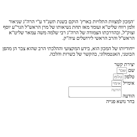
קצת עלינו…
‘המכון למצוות התלויות בארץ’ הוקם בשנת תשנ”ד ע”י הרה”ג שניאור
זלמן רווח שליט”א ועומד מאז תחת נשיאותו של מרן הראש”ל הגר”ע יוסף
זצוק”ל, ובהדרכתו הצמודה של הרה”ג רבי שלמה משה עמאר שליט”א
הראש”ל והרב הראשי לירושלים עיה”ק.
ייחודיותו של המכון הוא, בידע המקצועי וההלכתי הרב שהוא צבר הן מהפן
הבוטני, האנטמולוגי, בהקשר של כשרות והלכה.
יצירת קשר
שם
טלפון
אימייל
הודעה
בחר נושא פנייה