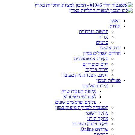
ראשי
אודות
חדשות ועדכונים
גלריה
סרטים
בית המעשר
חרקים וטפילים במזון
סקירה אנטומולוגית
דגים ומוצרי ים
פירות וירקות
דגנים, קטניות ומזון מעובד
פעילות המכון
גליונות ועלונים
גליונות תנובות שדה
לאפרושי מאיסורא
עלונים ופרסומים שונים
המעבדה לבדיקת נגיעות במזון
מחקר יישומי
מחקר תורני
פיקוח וייעוץ כשרותי
שו״תים Online
הרצאות