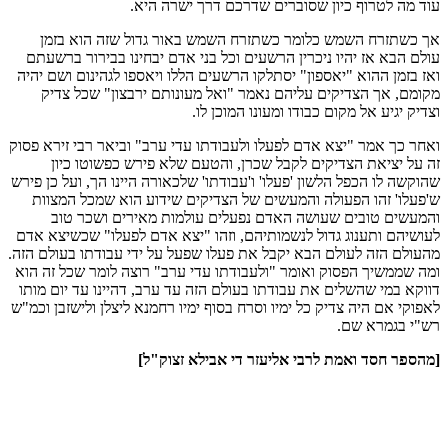
עוד מה לטרוף כיון שסוברים שדרכם דרך ישרה היא.
אך כשתזרח השמש כלומר כשתזרח השמש באור גדול שזה הוא בזמן
עולם הבא אז יהיו ניכרין הרשעים וכל בני אדם יבחינו בבירור ברשעתם
ואז בזמן ההוא "יאספון" יסתלקו הרשעים הללו ויאספו לגהינום ושם יהיה
מקומם, אך הצדיקים עליהם נאמר "ואל מעונותם ירבצון" שכל צדיק
וצדיק יגיע אל מקום כבודו ומעונו המוכן לו.
ואחר כך אמר "יצא אדם לפעלו ולעבודתו עדי ערב" וביאר רבי זירא פסוק
זה על יציאת הצדיקים לקבל שכרן, והטעם שלא פירש כפשוטו כיון
שהוקשה לו הכפל הלשון 'פעלו' ו'עבודתו' שלכאורה היינו הך, ועל כן פירש
ש'פעלו' זהו הפעולה והמעשים של הצדיקים שידוע הוא שמכל המצוות
והמעשים טובים שעושה האדם נפעלים עולמות מאירים ושכר טוב
לעושיהם ותענוג גדול לנשמותיהם, וזהו "יצא אדם לפעלו" שכשיצא אדם
מהעולם הזה לעולם הבא יקבל את פעלו שפעל על ידי עבודתו בעולם הזה.
ומה שממשיך הפסוק ואומר "ולעבודתו עדי ערב" רוצה לומר שכל זה הוא
דווקא במי שהשלים את עבודתו בעולם הזה עד ערב, דהיינו עד יום מותו
לאפוקי אם היה צדיק כל ימיו וסרח בסוף ימיו רחמנא ליצלן ולישזבן וכמ"ש
רש"י בגמרא שם.
[מהספר חסד ואמת לרבי אליעזר די אבילא זצוק"ל]