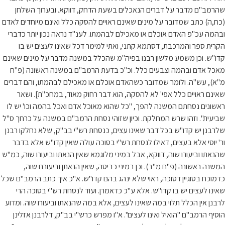
שהרמב"ם מדבר על דברים הנאכלים בשעת הדחק, דווקא. ובערוך השלחן
(כח,ה) כתב שמדובר על מינים שאינם ראויים להסקה כלל ואינם מיוחדים לאדם
ובהמה עכ"פ האדם אוכלם או מאכילם לבהמתו. לענ"ד נראה נכון יותר כדברי
הקרית ספר והמרכבת, דסתמא קתני, ואתי למימר דכל שאינו לעצים יש בו
קדו"ש. וכן משמע מלשון רבנו בפיה"מ שהכלל במשנה מדבר על מינים שאינם
מאכל אדם ובהמה וצבעים כלל. וכ"כ בדעת הרמב"ם במשנה ראשונה (פ"ח
מ"א), עש"ה. ולומר שמדובר כשהאדם אוכלם או מאכילם לבהמתו, והם דברים
שאינם ראויים כלל אפי' לא להסקה, הוא דבר רחוק מאוד, במחכ"ת]. ושאר
ראשונים נסחתם המשנה להפך, "כל שהוא מאוכל אדם ואכל בהמה וכו' יש לו
שביעית". וזהו שרש המחלקת. וכיון שזוהי נסחת הרמב"ם במשנה על כרחך ס"ל
שלרבנן יש קדו"ש בכל דבר שאינו עצים, כנסחת רש"י בב"ק, שלא נחלקו רבנן
ור' יוסי אלא בעצים, דאילו לנסחת רש"י בסוכה עולה שאין קדו"ש אלא בדבר
שהנאתו וביעורו שוה, דווקא, אבל במיני מלוגמא שאין הנאתו וביעורו שוה, כמ"ש
המשנה ראשונה (פ"ח מ"ב). וכן במיני כביסה, שאין הנאתן וביעורם שוה,
כדמוכח בסוגיין דסוכה, ראוי שלא ינהג בהם קדו"ש. א"כ איך כתב הרמב"ם שכל
שאינו לעצים יש בו קדו"ש. אלא ע"כ כדאמרן. ועוד לנסחת רש"י בסוכה הרי
לרבנן אין הכלל תלוי במה שאינו לעצים, אלא במה שהנאתו וביעורו שוה. ומדוע
הוסיף הרמב"ם "הואיל ואינו לעצים". א"ו מפרש כרש"י בב"ק, דלרבנן אזלינן