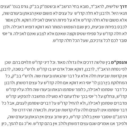
דרך
שלישית, לראב"ד, מובא בחי' הרשב"א ובשטמ"ק בב"ק. גורס בגמ' "ועצים
תנאי היא". ולרבנן לא חלה קדו"ש על עצים לא משום שאין הנאתן וביעורם שוה,
אלא משום שלא חלה קדו"ש אלא על פירות הראוים לאכילה דווקא. ולכן אסור
לכבס בפירות שביעית, כיון שגם השמוש המותר הוא דווקא דומיא דאכילה. ולכן
לא חלה קדו"ש על ספיחי שטיס וקוצה שאינם אלא לצבע ואינם לאכילה. ור' יוסי
סובר לכם לכל צרכיכם, שעל הכל חלה קדו"ש.
והנפק"מ
בין שלשה דרכים אלו גדולה מאוד. וכל דיני קדו"ש תלויים בהם. שכן
לפי נסחת הראב"ד, לרבנן, דווקא אוכל אדם יש בו קדו"ש. ולרש"י בסוכה, לרבנן,
אין קדושת שביעית חלה אלא על דבר שהנאתו וביעורו שוה. ולרש"י בב"ק, כל
המחלוקת בין רבנן לר' יוסי היא דווקא אם חלה קדו"ש על עצים דמשחן. ולרבנן
כל דבר שסתמו לאכילה, כלומר שסתמו הנאתו וביעורו שוה חלה עליו קדו"ש
קדו"ש, ונחלקו על ר' יוסי בכך שלדעתם לא מועילה מחשבה להפקיע קדו"ש
מדברים שסתמן לאכילה, ולא להחיל קדו"ש על דברים שסתמן לעצים, אבל כל
דבר שסתמו אינו לעצים חלה עליו קדושת שביעית. ולכאורה זוהי דרכו של
הרמב"ם שסובר שאין בלולב קדו"ש, כיון שרוב עצים אין הנאתן וביעורם שוה,
ולפיכך אנו אומרים שגם עצים דמשחן ולולב אין בהם קדו"ש. וא"כ גם להפך, כיון