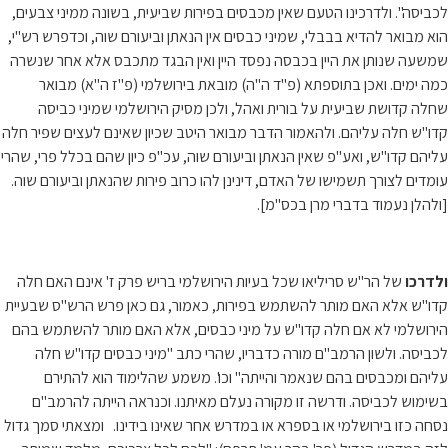
לכביסה". ולדרכינו הטעם שאין מכבסים בפירות שביעית, בשונה ממיני צבעים,
הוא מבואר להדיא בבבלי, שמיני כבסים אין הנאתן וביעורם שוה, וכדפרש רש"י,
שמשעה שנותן את היין בכבסה נפסד היין ואין הבגד מתכבס אלא אחר שנשרה
כמה ימים. ואכן בתוספתא (פ"ד ה"ה) מובאת בירושלמי (פ"ז ה"א) מבואר
שחלה קדושת שביעית על בורית ואהל, ולכן מסיק הירושלמי שמיני כביסה
קדו"ש חלה עליהם. ולהאמור הדבר מבואר היטב שכיון שאינם לעצים שפיר חלה
עליהם קדו"ש, ואע"פ שאין הנאתן וביעורם שוה, עכ"פ כיון שהם בכלל פרי, שהרי
עומדים לצורך תשמישו של האדם, דינינן להו כרוב פירות שהנאתן וביעורם שוה.
[ולהלן נעמוד בדברי מרן בכס"מ].
ולדרכו
של הר"ש סריליאו שכל בעיות הירושלמי בריש פרק ז' אינם האם חלה
קדו"ש אלא האם מותר להשתמש בפירות, כאמור, גם כאן פרש הרש"ס שבעיית
הירושלמי לא אם חלה קדו"ש על מיני כבסים, אלא האם מותר להשתמש בהם
לכביסה. ולשון הרמב"ם מורה כדבריו, שהרי כתב "מיני כבסים קדו"ש חלה
עליהם ומכבסים בהם שנאמר והייתה" וכו'. משמע שהלימוד הוא להתירם
בשימוש לכביסה. ודרשה זו מקורה נעלם מאיתנו. וכנראה הייתה להרמב"ם
נסחה כזו בירושלמי או בספרא או במדרש אחר שאינו בידינו. ומצאתי סמך גדול