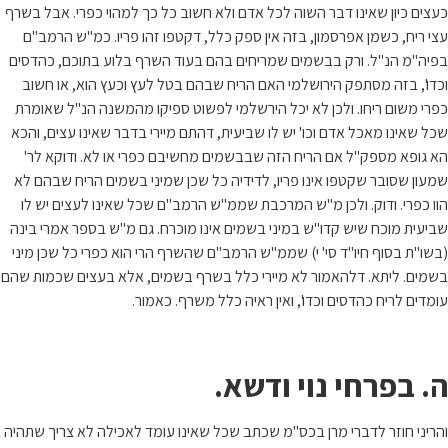
כעצים כיון שאינו דבר השוה לכל אדם ולא חשוב כל כך למהוי כפרי. אבל בשרף
עצי ריח, כשמן אפרסמון, בזה אין ספק כלל, דקטפו זהו פריו. כמ"ש הרמב"ם
בפיה"מ הנ"ל. ורק בבשמים שמריחים בהם בעוד השרף בלוע בתוכם, כהדסים
וכדו', בזה מסתפק הירושלמי האם הריח שבהם בטל לעץ וכעץ הוא, או חשוב
כפרי משום ריחו. ולכן לא יכל הירשלמי לפשוט ספיקו מהמשנה הנ"ל שאומרת
שכל שאינו מאכל אדם וכו' יש לו שביעית, דהתם מיירי בדבר שאינו עצים, והכא
הא גופא מספק"ל אם הריח הזה שבבשמים מחשיבם כפרי או לא. ודוקא לר'
שמעון שסובר שקטפו אינו פריו, לדידיה כל שכן שמיני בשמים הריח שבהם לא
הוו כפרי. ודוק. ולכן מ"ש המרכבת שממ"ש הרמב"ם שכל שאינו לעצים יש לו
שביעית מוכח שיש קדו"ש במיני בשמים אינו מוכרח. גם מ"ש בספר אמרי בינה
(בשו"ת בסוף חיו"ד סי' י) שממ"ש הרמב"ם שהשרף הרי הוא כפרי כל שכן מיני
בשמים. ליתא. דלהאמור לא מיירי כלל בשרף בשמים, אלא בעצים שכמות שהם
עומדים לריח כהדסים וכדו', ואין ראיה כלל משרף. כאמור.
ה. בפרחי נוי ודשא.
והריני חוזר לדברי מרן בכס"מ שכתב שכל שאינו עומד לאכילה לא צריך שתהיה