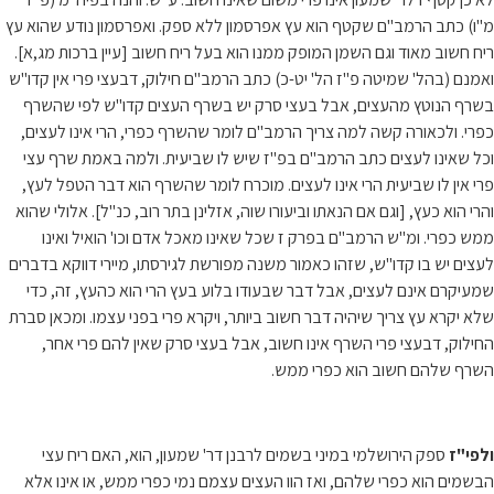
מ"ו) כתב הרמב"ם שקטף הוא עץ אפרסמון ללא ספק. ואפרסמון נודע שהוא עץ
ריח חשוב מאוד וגם השמן המופק ממנו הוא בעל ריח חשוב [עיין ברכות מג,א].
ואמנם (בהל' שמיטה פ"ז הל' יט-כ) כתב הרמב"ם חילוק, דבעצי פרי אין קדו"ש
בשרף הנוטץ מהעצים, אבל בעצי סרק יש בשרף העצים קדו"ש לפי שהשרף
כפרי. ולכאורה קשה למה צריך הרמב"ם לומר שהשרף כפרי, הרי אינו לעצים,
וכל שאינו לעצים כתב הרמב"ם בפ"ז שיש לו שביעית. ולמה באמת שרף עצי
פרי אין לו שביעית הרי אינו לעצים. מוכרח לומר שהשרף הוא דבר הטפל לעץ,
והרי הוא כעץ, [וגם אם הנאתו וביעורו שוה, אזלינן בתר רוב, כנ"ל]. אלולי שהוא
ממש כפרי. ומ"ש הרמב"ם בפרק ז שכל שאינו מאכל אדם וכו' הואיל ואינו
לעצים יש בו קדו"ש, שזהו כאמור משנה מפורשת לגירסתו, מיירי דווקא בדברים
שמעיקרם אינם לעצים, אבל דבר שבעודו בלוע בעץ הרי הוא כהעץ, זה, כדי
שלא יקרא עץ צריך שיהיה דבר חשוב ביותר, ויקרא פרי בפני עצמו. ומכאן סברת
החילוק, דבעצי פרי השרף אינו חשוב, אבל בעצי סרק שאין להם פרי אחר,
השרף שלהם חשוב הוא כפרי ממש.
ולפי"ז
ספק הירושלמי במיני בשמים לרבנן דר' שמעון, הוא, האם ריח עצי
הבשמים הוא כפרי שלהם, ואז הוו העצים עצמם נמי כפרי ממש, או אינו אלא