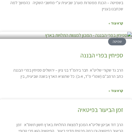
בשמיטה – הכנת ממטרות מערב שביעית ע"י מחשבי השקיה כהמשך למה
שכתבנו בעניין
קרא עוד »
שמיטה
ספיחין בפרי הבננה
הרב גד שקורי שליט"א חבר ביהמ"ד בני ציון – ירושלים ספיחין בפרי הבננה
כתב הרמב"ם (שמו"י פ"ד, א-ב): כל שתוציא הארץ בשנה שביעית, בין
קרא עוד »
זמן הביעור בפיטאיה
הרב דוד אביטן שליט"א המכון למצוות התלויות בארץ חשון תשס"א זמן
הביעור בפיטאיה ובו כמה פרטים מדיני ביעור הפיטאיה הוא פרי טרופי