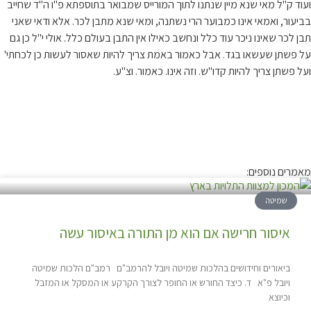
ועוד ק"ל מאי שנא מיין שנתנו לתוך המורייס שמבואר בתוספתא פ"ו ה"ד שחייב
בביעור, ואמאי אינו כמבוער הרי נשתנה, ומאי שנא מתבן לכר. אלא ודאי שאני
תבן לכר שאינו ניכר עוד כלל ונחשב כאילו אין התבן בעולם כלל. אולי י"ל כן גם
על פשתן שעשאו בגד. אבל כאמור באמת צריך להיות שאסור לעשות כן לכחתי'
ועל פשתן צריך להיות קדו"ש. וזה אינו. כאמור. וצ"ע.
מאמרים נוספים:
שמיטה
איסור חרישה אם הוא מן התורה באיסור עשה
ביאורים וחידושים בהלכות שמיטה ויובל להרמב"ם רמב"ם הלכות שמיטה
ויובל פ"א ד. כיצד החורש או החופר לצורך הקרקע או המסקל או המזבל
וכיוצא