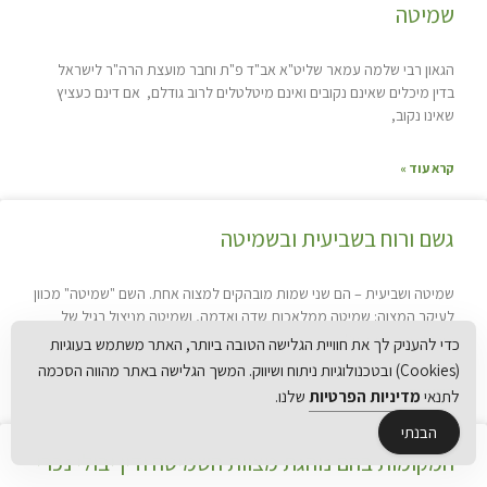
שמיטה
הגאון רבי שלמה עמאר שליט"א אב"ד פ"ת וחבר מועצת הרה"ר לישראל
בדין מיכלים שאינם נקובים ואינם מיטלטלים לרוב גודלם, אם דינם כעציץ
שאינו נקוב,
קרא עוד »
גשם ורוח בשביעית ובשמיטה
שמיטה ושביעית – הם שני שמות מובהקים למצוה אחת. השם "שמיטה" מכוון
לעיקר המצוה: שמיטה ממלאכות שדה ואדמה, ושמיטה מניצול רגיל של
פירות הארץ, וממילא
כדי להעניק לך את חוויית הגלישה הטובה ביותר, האתר משתמש בעוגיות
(Cookies) ובטכנולוגיות ניתוח ושיווק. המשך הגלישה באתר מהווה הסכמה
קרא עוד »
לתנאי
מדיניות הפרטיות
שלנו.
הבנתי
המקומות בהם נוהגת מצוות השמיטה ודין יבולי נכרי