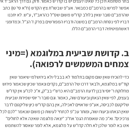
בתר מסתמא ולכן כל שאינו לעצים יש בו קדו"ש כאמור. ודוק. גם דרך הראב"ד אי
אפשר לפרשו בהרמב"ם כמבואר. אע"פ שבשו"ת ציץ הקדש (ח"א סי' טו) כתב
שהרמב"ם סובר שאין בלולב קדו"ש משום שס"ל כהראב"ד, ע"ש. לא יתכנו
דבריו לפי נסחת הרמב"ם במשנה ודבריו המפורשים בפרק ז' הנ"ל. וכמדומני
דאשתמיטיתיה דברי הרמב"ם הללו.
ב. קדושת שביעית במלוגמא (=מיני
צמחים המשמשים לרפואה).
כדי להוכיח שאין שום מקום בתלמוד לא בבבלי ולא בירושלמי שיאמר שאין
קוד"ש במלוגמא, ולבאר דרכו של הרמב"ם, נקדים ונאמר שכיון שכאמור פירוש
מחלוקת ר' יוסי ורבנן לדעת הרמב"ם היא כרש"י בב"ק, א"כ לכו"ע אין קדו"ש
בעצים, לפי שאין הנאתן וביעורם שוה, כאמור. וגם סובר ר' יוסי שפירות שביעית
שליקטם לכביסה, אע"פ שראויים לאכילה, אין בהם קדו"ש כיון שליקטם לדבר
שאין הנאתו וביעורו שוה, ומותר עכ"פ לכתחי' לעשות כן משום שנאמר "לכם לכל
צרכיכים". וא"כ מה שאומרת הגמ' אח"כ "יצאה מלוגמה שאינה אלא לחולים"
אינו בא לומר שלכן לא חלה קדו"ש על מלוגמא, אלא לומר שאסור להשתמש