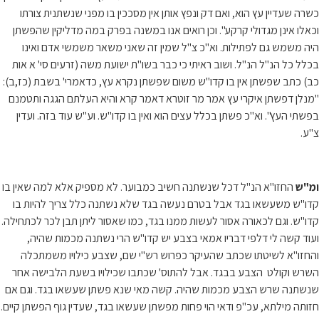
כשרה שעדיין עץ הוא, ואם דק ונפץ אותן אין מסככין בו מפני שנשתנית צורתו
וכאלו אינן מגדולי קרקע". וכן רואים אנו במשנה בפרק במה מדליקין שהפשתן
היה משמש גם לפתילות. וא"כ צ"ל שמין זה שאני משאר משמשי אדם ואינו
בכלל כל הנ"ל הנ"ל. ושוב ראיתי כי כבר בשו"ת ישועת משה (זרעים סי' א אות
כב) כתב שפשתן אין בו קדו"ש משום שפשתן נקרא עץ, כדאמרי' בשבת (כז,ב):
"מנלן דפשתן איקרי עץ אמר מר זוטרא דאמר קרא והיא העלתם הגגה ותטמנם
בפשתי העץ". וא"כ פשתן בכלל עצים הוא ואין בו קדו"ש. וע"ש עוד בזה. ועדין
צ"ע.
ומ"ש
החזו"א הנ"ל דכל שנשתנה חשיב כמבוער. לא מספיק אלא למה שאין בו
קדו"ש משעשאו בגד אבל בטרם נעשה בגד שלא נשתנה כלל צריך להיות בו
קדו"ש. וגם לכאורה אסור לעשות ממנו בגד, כמו שאסור ליתן תבן לכר לכתחילה.
ועוד קשה לי דלפי דבריו אמאי בצבע יש קדו"ש הרי נשתנה מכמות שהיה,
והחזו"א לשיטתו שכתב שהעיקר כפרוש רש"י שם, שצבע כילויו משמתכלה
השרש וקולט הצבע בבגד. אבל להתוס' שכתבו שכילויו בשעת הלבישה אחר
שנשתנה שרש הצבע מכמות שהיה. קשה מאי שנא פשתן שעשאו בגד. וגם אם
חזותה מילתא, עכ"פ ודאי הוי פחות מפשתן שעשאו בגד, שעדין גוף הפשתן קיים.