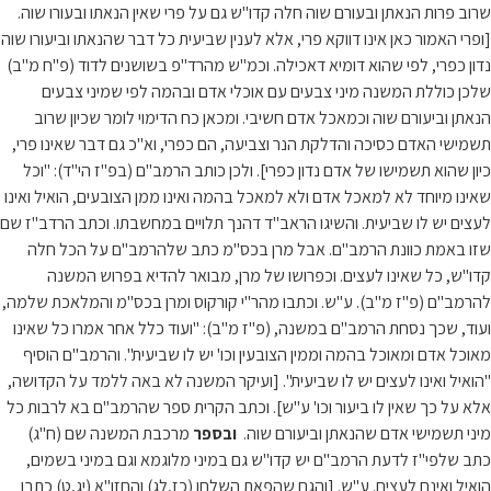
שרוב פרות הנאתן ובעורם שוה חלה קדו"ש גם על פרי שאין הנאתו ובעורו שוה.
[ופרי האמור כאן אינו דווקא פרי, אלא לענין שביעית כל דבר שהנאתו וביעורו שוה
נדון כפרי, לפי שהוא דומיא דאכילה. וכמ"ש מהרד"פ בשושנים לדוד (פ"ח מ"ב)
שלכן כוללת המשנה מיני צבעים עם אוכלי אדם ובהמה לפי שמיני צבעים
הנאתן וביעורם שוה וכמאכל אדם חשיבי. ומכאן כח הדימוי לומר שכיון שרוב
תשמישי האדם כסיכה והדלקת הנר וצביעה, הם כפרי, וא"כ גם דבר שאינו פרי,
כיון שהוא תשמישו של אדם נדון כפרי]. ולכן כותב הרמב"ם (בפ"ז הי"ד): "וכל
שאינו מיוחד לא למאכל אדם ולא למאכל בהמה ואינו ממן הצובעים, הואיל ואינו
לעצים יש לו שביעית. והשיגו הראב"ד דהנך תלויים במחשבתו. וכתב הרדב"ז שם
שזו באמת כוונת הרמב"ם. אבל מרן בכס"מ כתב שלהרמב"ם על הכל חלה
קדו"ש, כל שאינו לעצים. וכפרושו של מרן, מבואר להדיא בפרוש המשנה
להרמב"ם (פ"ז מ"ב). ע"ש. וכתבו מהר"י קורקוס ומרן בכס"מ והמלאכת שלמה,
ועוד, שכך נסחת הרמב"ם במשנה, (פ"ז מ"ב): "ועוד כלל אחר אמרו כל שאינו
מאוכל אדם ומאוכל בהמה וממין הצובעין וכו' יש לו שביעית". והרמב"ם הוסיף
"הואיל ואינו לעצים יש לו שביעית". [ועיקר המשנה לא באה ללמד על הקדושה,
אלא על כך שאין לו ביעור וכו' ע"ש]. וכתב הקרית ספר שהרמב"ם בא לרבות כל
מיני תשמישי אדם שהנאתן וביעורם שוה.
ובספר
מרכבת המשנה שם (ח"ג)
כתב שלפי"ז לדעת הרמב"ם יש קדו"ש גם במיני מלוגמא וגם במיני בשמים,
הואיל ואינם לעצים. ע"ש. [והגם שהפאת השלחן (כז,לג) והחזו"א (יג,ט) כתבו