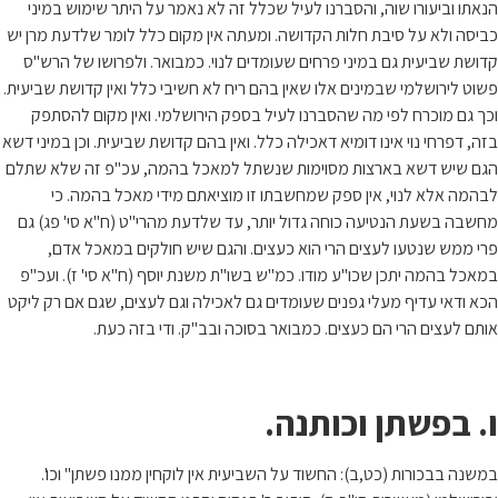
הנאתו וביעורו שוה, והסברנו לעיל שכלל זה לא נאמר על היתר שימוש במיני
כביסה ולא על סיבת חלות הקדושה. ומעתה אין מקום כלל לומר שלדעת מרן יש
קדושת שביעית גם במיני פרחים שעומדים לנוי. כמבואר. ולפרושו של הרש"ס
פשוט לירושלמי שבמינים אלו שאין בהם ריח לא חשיבי כלל ואין קדושת שביעית.
וכך גם מוכרח לפי מה שהסברנו לעיל בספק הירושלמי. ואין מקום להסתפק
בזה, דפרחי נוי אינו דומיא דאכילה כלל. ואין בהם קדושת שביעית. וכן במיני דשא
הגם שיש דשא בארצות מסוימות שנשתל למאכל בהמה, עכ"פ זה שלא שתלם
לבהמה אלא לנוי, אין ספק שמחשבתו זו מוציאתם מידי מאכל בהמה. כי
מחשבה בשעת הנטיעה כוחה גדול יותר, עד שלדעת מהרי"ט (ח"א סי' פג) גם
פרי ממש שנטעו לעצים הרי הוא כעצים. והגם שיש חולקים במאכל אדם,
במאכל בהמה יתכן שכו"ע מודו. כמ"ש בשו"ת משנת יוסף (ח"א סי' ז). ועכ"פ
הכא ודאי עדיף מעלי גפנים שעומדים גם לאכילה וגם לעצים, שגם אם רק ליקט
אותם לעצים הרי הם כעצים. כמבואר בסוכה ובב"ק. ודי בזה כעת.
ו. בפשתן וכותנה.
במשנה בבכורות (כט,ב): החשוד על השביעית אין לוקחין ממנו פשתן" וכו'.