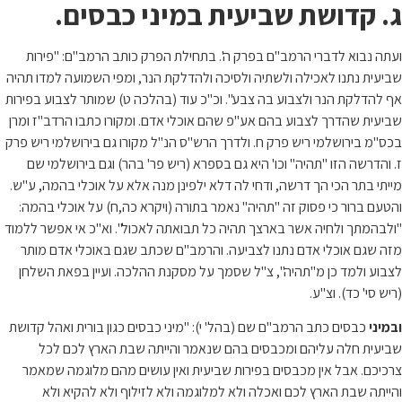
ג. קדושת שביעית במיני כבסים.
ועתה נבוא לדברי הרמב"ם בפרק ה'. בתחילת הפרק כותב הרמב"ם: "פירות
שביעית נתנו לאכילה ולשתיה ולסיכה ולהדלקת הנר, ומפי השמועה למדו תהיה
אף להדלקת הנר ולצבוע בה צבע". וכ"כ עוד (בהלכה ט) שמותר לצבוע בפירות
שביעית שהדרך לצבוע בהם אע"פ שהם אוכלי אדם. ומקורו כתבו הרדב"ז ומרן
בכס"מ בירושלמי ריש פרק ח. ולדרך הרש"ס הנ"ל מקורו גם בירושלמי ריש פרק
ז. והדרשה הזו "תהיה" וכו' היא גם בספרא (ריש פר' בהר) וגם בירושלמי שם
מייתי בתר הכי הך דרשה, ודחי לה דלא ילפינן מנה אלא על אוכלי בהמה, ע"ש.
והטעם ברור כי פסוק זה "תהיה" נאמר בתורה (ויקרא כה,ח) על אוכלי בהמה:
"ולבהמתך ולחיה אשר בארצך תהיה כל תבואתה לאכול". וא"כ אי אפשר ללמוד
מזה שגם אוכלי אדם נתנו לצביעה. והרמב"ם שכתב שגם באוכלי אדם מותר
לצבוע ולמד כן מ"תהיה", צ"ל שסמך על מסקנת ההלכה. ועיין בפאת השלחן
(ריש סי' כד). וצ"ע.
ובמיני
כבסים כתב הרמב"ם שם (בהל' י): "מיני כבסים כגון בורית ואהל קדושת
שביעית חלה עליהם ומכבסים בהם שנאמר והייתה שבת הארץ לכם לכל
צרכיכם. אבל אין מכבסים בפירות שביעית ואין עושים מהם מלוגמה שמאמר
והייתה שבת הארץ לכם ואכלה ולא למלוגמה ולא לזילוף ולא להקיא ולא