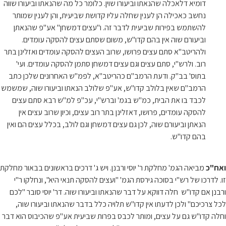
דומיא דלאכלה שהנאתו וביעורו שוין. כלומר כל מה שהנאתו וביעורו שווה
נחשב כאכילה הן לענין שחלה עליו קדושת שביעית, והן לענין שמותר
להשתמש בפירות שביעית לדבר זה. ו"עצים דמשחן" אע"פ שהנאתן
וביעורם שוה אין בהם קדו"ש, משום שסתם עצים להסקה עומדים.
ולהריטב"א סתם עצים פרושו, שרוב העצים להסקה עומדים ואזלינן בתר
רוב. ולרש"י, סתם עצים וגם עצים דמשחן סתמן להסקה עומדים. ועי'
בתוס' בב"ק. ודעת הרמב"ם כהריטב"א, לפמ"ש האחרונים שלכן כתב
הרמב"ם שאין בלולב קדו"ש, אע"פ שלולב הנאתו וביעורו שוה, שמשמש
לכבד בו את הבית, כמ"ש בגמ' וברש"י, עכ"פ למ"ש רבא סתם עצים
להסקה עומדים, פרושו, דאזלינן בתר רוב עצים, וכיון שרוב עצים אין
הנאתן וביעורם שוה, לכן גם עצים דמשחן וגם לולב, בכלל עצים הם ואין
בהם קדו"ש.
ואח"כ
מביאה הגמ' מחלקת ר' יוסי ורבנן. ויש ג' דרכים בראשונים בבאור מחלקת
זו. לדרכו של רש"י בסוכה גירסת הגמ' "ועצים להסקה תנאי היא", ונחלקו ר"י
ורבנן אם קדו"ש חלה דווקא על דבר שהנאתו וביעורו שוה. דר' יוסי סובר "לכם
לכל צרכיכם" ולכן לדעתו אין קדו"ש תלויה כלל בדבר שהנאתו וביעורו שוה,
וחלה קדו"ש גם על עצים, ומותר לכבס בפרות שביעית אע"פ שהכיבוס הוא דבר