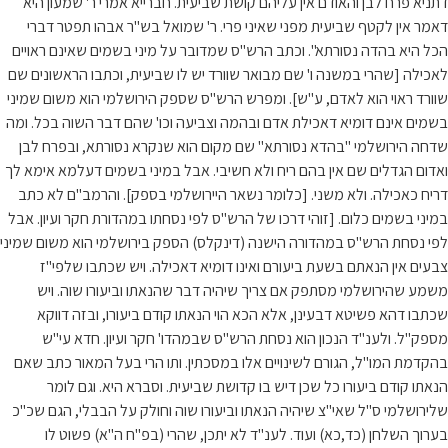
דתניא פרח לבן והאודם אין עליהם קושת שביעית. חברייא אמרי ר' שמעון היא
דאמר אין לקטף שביעית מפני שאיני פרי. ר' שמואל בש"ר אבהו תפטר דברי
הכל היא בהדה נסורתא". וכתב הרש"ס שמדובר על מיני בשמים שאינם ראויים
לאכילה [שהרי במשנה ו' שם מבואר שוורד יש לו שביעית, וכתבו הראשונים שם
שוורד ראוי הוא לאדם, ע"ש]. ומפרש הרש"ס שספק הירושלמי הוא משום שמיני
בשמים אינם דומיא דאכילת אדם ובהמה וצביעה וכו' שהם דבר השוה בכל. ומה
שדחה הירושלמי "בהדא נסורתא" שם מקום הוא שנקרא נסורתא, ובפרח לבן
ואדום הגדלים שם אין בהם ריח ולא חשיבי. אבל במיני בשמים דעלמא אימא לך
דריח כאכילה. ולא משני. [כלומר נשאר היירושלמי בספק]. והרמב"ם לא כתב
במיני בשמים כלום. [זוהי דרכו של הרש"ס לפי נסחתו במהדורת חקר ועיון. אבל
לפי נסחת הרש"ס במהדורה הישנה (דינקלס) הספק בירושלמי הוא משום שמיני
צבעים אין הנאתם בשעת ביעורם ואינו דומיא דאכילה. ויש שכתבו שלפי"ז
משמע שהירושלמי מסתפק אם צריך שיהיה דבר שהנאתו וביעורו שוה. ויש
שכתבו דהא פשיטא דבעינן, אלא הכא הוי הנאתו קודם ביעורו, ובזה דווקא
מספק"ל. ולענ"ד הנכון הוא נסחת הרש"ס שבמהדו' חקר ועיון. חדא עי"ש
בהקדמת המו"ל, הגורם לשינויים אלו במסכתין. ותו הרי בעל המאור כתב שאם
הנאתו קודם ביעורו כל שכן דיש בו קדושת שביעית. וסברא היא. וגם לומר
שלירושלמי ס"ל שאי"צ שיהיה הנאתו וביעורו שוה וחולק על הבבלי, הגם שכ"כ
בערוך השלחן (כד,כא) ועוד. לענ"ד לא יתכן, שהרי (בפ"ח ה"א) פשוט לו