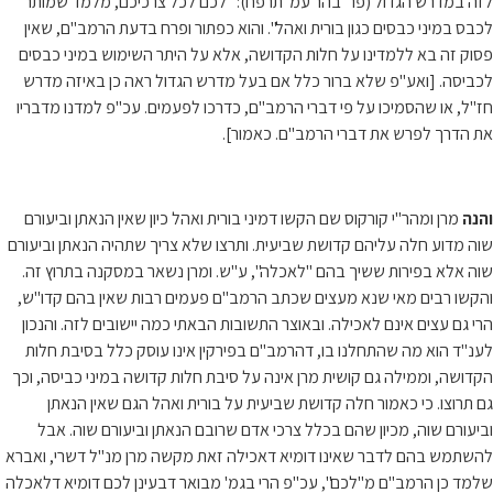
לזה במדרש הגדול (פר' בהר עמ' תרפח): "לכם לכל צרכיכם, מלמד שמותר
לכבס במיני כבסים כגון בורית ואהל". והוא כפתור ופרח בדעת הרמב"ם, שאין
פסוק זה בא ללמדינו על חלות הקדושה, אלא על היתר השימוש במיני כבסים
לכביסה. [ואע"פ שלא ברור כלל אם בעל מדרש הגדול ראה כן באיזה מדרש
חז"ל, או שהסמיכו על פי דברי הרמב"ם, כדרכו לפעמים. עכ"פ למדנו מדבריו
את הדרך לפרש את דברי הרמב"ם. כאמור].
והנה
מרן ומהר"י קורקוס שם הקשו דמיני בורית ואהל כיון שאין הנאתן וביעורם
שוה מדוע חלה עליהם קדושת שביעית. ותרצו שלא צריך שתהיה הנאתן וביעורם
שוה אלא בפירות ששיך בהם "לאכלה", ע"ש. ומרן נשאר במסקנה בתרוץ זה.
והקשו רבים מאי שנא מעצים שכתב הרמב"ם פעמים רבות שאין בהם קדו"ש,
הרי גם עצים אינם לאכילה. ובאוצר התשובות הבאתי כמה יישובים לזה. והנכון
לענ"ד הוא מה שהתחלנו בו, דהרמב"ם בפירקין אינו עוסק כלל בסיבת חלות
הקדושה, וממילה גם קושית מרן אינה על סיבת חלות קדושה במיני כביסה, וכך
גם תרוצו. כי כאמור חלה קדושת שביעית על בורית ואהל הגם שאין הנאתן
וביעורם שוה, מכיון שהם בכלל צרכי אדם שרובם הנאתן וביעורם שוה. אבל
להשתמש בהם לדבר שאינו דומיא דאכילה זאת מקשה מרן מנ"ל דשרי, ואברא
שלמד כן הרמב"ם מ"לכם", עכ"פ הרי בגמ' מבואר דבעינן לכם דומיא דלאכלה