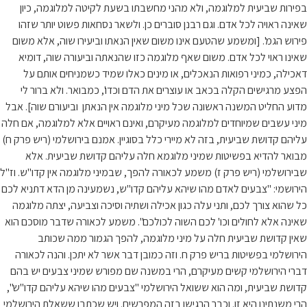
בפירות שביעית למלוגמה, ולא מהני מחשבתו בשעת לקיטה למלוגמה, כיון
שאינה ראויה לכל אדם. וגם רבנן סוברים כן. ולשאר נסחאות פשוט יותר שזהו
פירוש הגמ'. [ומשמע שהטעם אינו משום שאין הנאתו וביעירו שוה, אלא משום
שאינו ראוי לכל אדם. משום שאף מלוגמה כזו שהנאתה וביעורה שוה, דומיא
דאכילה, כמיני רפואות הנאכלים, או מינים כאלו שמיד כשמניחים אותם על
הפצע מרגישים הקלה בכאב או עוצרים את הדם וכדו', כמבואר. ולא ברור לי
מדוע החליט המשנה ראשונה שכל מיני מלוגמה אין הנאתן וביעורם שוה]. אבל
מיני עשבים שמיוחדים למלוגמה מעיקרם, ואינם ראויים אלא למלוגמה, אם חלה
עליהם קדושת שביעית, בזה לא מיירי כלל בסוגיין. אמנם בירושלמי (ריש פרק ח)
מבואר להדיא בפשיטות שמיני מלוגמא חלה עליהם קדושת שביעית. אלא
שבירושלמי (ריש פרק ז) משמע לכאורה להפך, שבמיני מלוגמה אין קדו"ש. וז"ל
הירושמי: "צבעים לאדם מהו שיהא עליהם קדו"ש, נשמעינה מן הדא דתניא לכם
כל שהוא צורך לכם, ותני עלה כגון אכילה ושתיה וסיכה וצביעה, יצתה מלוגמה
שאינה אלא לחולים וכו' לכם השוה לכולכם". משמע לכאורה שדבר מוסכם הוא
שאין קדושת שביעית חלה על מיני מלוגמה, להפך הגמור ממה שכותב
הירושלמי בפשיטות בריש פרק ח. וזה כמובן דבר אשר לא יתכן. והנה לכאורה
דברי הירושלמי קשים מעיקרם, הרי במשנה שם מפורש שמיני צבעים יש בהם
קדושת שביעית, ומה הוא ששואל הירושלמי "צבעים מהו שיהא עליהם קדו"ש",
הרי משנתינו היא זו. וכבר הרגישו בזה המפרשים. ויש שכתבו ששאלת הירושלמי