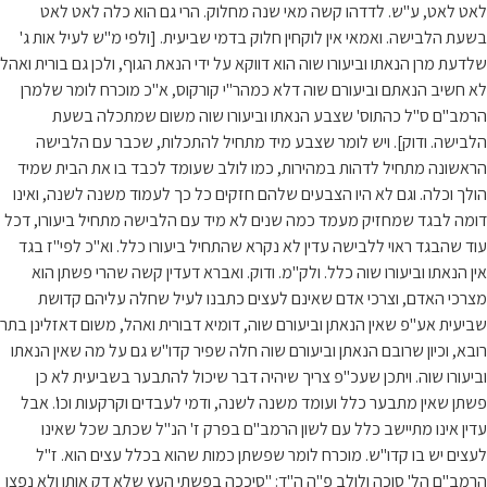
לאט לאט, ע"ש. לדדהו קשה מאי שנה מחלוק. הרי גם הוא כלה לאט לאט
בשעת הלבישה. ואמאי אין לוקחין חלוק בדמי שביעית. [ולפי מ"ש לעיל אות ג'
שלדעת מרן הנאתו וביעורו שוה הוא דווקא על ידי הנאת הגוף, ולכן גם בורית ואהל
לא חשיב הנאתם וביעורם שוה דלא כמהר"י קורקוס, א"כ מוכרח לומר שלמרן
הרמב"ם ס"ל כהתוס' שצבע הנאתו וביעורו שוה משום שמתכלה בשעת
הלבישה. ודוק]. ויש לומר שצבע מיד מתחיל להתכלות, שכבר עם הלבישה
הראשונה מתחיל לדהות במהירות, כמו לולב שעומד לכבד בו את הבית שמיד
הולך וכלה. וגם לא היו הצבעים שלהם חזקים כל כך לעמוד משנה לשנה, ואינו
דומה לבגד שמחזיק מעמד כמה שנים לא מיד עם הלבישה מתחיל ביעורו, דכל
עוד שהבגד ראוי ללבישה עדין לא נקרא שהתחיל ביעורו כלל. וא"כ לפי"ז בגד
אין הנאתו וביעורו שוה כלל. ולק"מ. ודוק. ואברא דעדין קשה שהרי פשתן הוא
מצרכי האדם, וצרכי אדם שאינם לעצים כתבנו לעיל שחלה עליהם קדושת
שביעית אע"פ שאין הנאתן וביעורם שוה, דומיא דבורית ואהל, משום דאזלינן בתר
רובא, וכיון שרובם הנאתן וביעורם שוה חלה שפיר קדו"ש גם על מה שאין הנאתו
וביעורו שוה. ויתכן שעכ"פ צריך שיהיה דבר שיכול להתבער בשביעית לא כן
פשתן שאין מתבער כלל ועומד משנה לשנה, ודמי לעבדים וקרקעות וכו'. אבל
עדין אינו מתיישב כלל עם לשון הרמב"ם בפרק ז' הנ"ל שכתב שכל שאינו
לעצים יש בו קדו"ש. מוכרח לומר שפשתן כמות שהוא בכלל עצים הוא. ז"ל
הרמב"ם הל' סוכה ולולב פ"ה ה"ד: "סיככה בפשתי העץ שלא דק אותן ולא נפצן