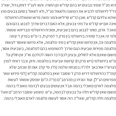
היא מנ"ל שמיני צבעים יש בהם קדו"ש מן התורה. והוא לענ"ד דוחק גדול, שא"כ
הי"ל לירושלמי להביא את המשנה ולשאול מנ"ל, ולא לשאול בסתם צבעים מהו
שיהא עליהם קדו"ש. ואכן הר"ש סריליאו והפני משה פרשו ששאלת הירושלמי
אינה אם יש קדו"ש על מיני צבעים, אלא האם דברים שדרך לצבוע בהם והם
מאכל אדם, מותר לצבוע בהם בשביעית, ומוכיח הירושלמי מברייתא שמותר.
ולפי זה אין כל סתירה בירושלמי בין פרק ז' לפרק ח', כי מ"ש בפרק ז' יצתה
מלוגמה וכו', אין פרושו שאין קדו"ש במיני מלוגמה, אלא פרושו שאסור לעשות
מלוגמה מפירות שביעית הגם שדרך להשתמש בהם למלוגמה, בשביעית אסור,
משום שאינם אלא לחולים, ובעינן לכם דבר השוה לכולכם. וא"כ אין חולק על
מ"ש בירושלמי (ריש פרק ח) קדושת שביעית במלוגמה. ודוק. וכבר ראיתי למרן
הגרש"ז אוירבאך זלה"ה במנחת שלמה (ח"ג סי' קלב אות ח) שכתב שלא
קימ"ל כהירושלמי דריש פרק ז' שסובר שאין במלוגמה קדו"ש [לפי פירוש שאר
מפרשים הנ"ל]. ועוד הוכיח כן מהרמב"ם (פ"ה ה"ט) שפסק שמותר לעשות
מלוגמה לאדם מאוכלי בהמה אבל אין עושים צבעים לבהמה מאוכלי בהמה
משום שאין קדו"ש חלה על צבעים לבהמה, ע"ש. משמע שסובר הרמב"ם שעל
מלוגמה חלה קדו"ש, שאל"כ היה אסור לעשות מלוגמה לאדם מאוכלי בהמה.