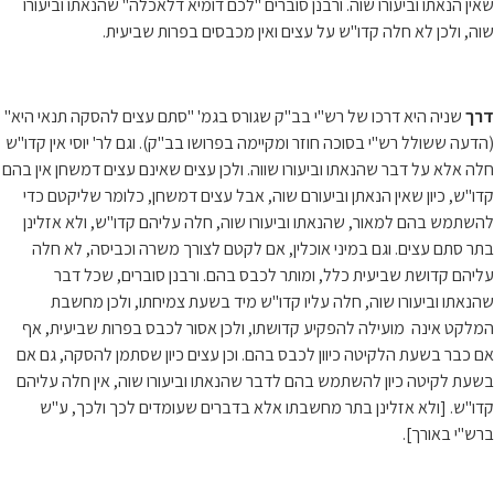
שאין הנאתו וביעורו שוה. ורבנן סוברים "לכם דומיא דלאכלה" שהנאתו וביעורו
שוה, ולכן לא חלה קדו"ש על עצים ואין מכבסים בפרות שביעית.
דרך
שניה היא דרכו של רש"י בב"ק שגורס בגמ' "סתם עצים להסקה תנאי היא"
(הדעה ששולל רש"י בסוכה חוזר ומקיימה בפרושו בב"ק). וגם לר' יוסי אין קדו"ש
חלה אלא על דבר שהנאתו וביעורו שווה. ולכן עצים שאינם עצים דמשחן אין בהם
קדו"ש, כיון שאין הנאתן וביעורם שוה, אבל עצים דמשחן, כלומר שליקטם כדי
להשתמש בהם למאור, שהנאתו וביעורו שוה, חלה עליהם קדו"ש, ולא אזלינן
בתר סתם עצים. וגם במיני אוכלין, אם לקטם לצורך משרה וכביסה, לא חלה
עליהם קדושת שביעית כלל, ומותר לכבס בהם. ורבנן סוברים, שכל דבר
שהנאתו וביעורו שוה, חלה עליו קדו"ש מיד בשעת צמיחתו, ולכן מחשבת
המלקט אינה מועילה להפקיע קדושתו, ולכן אסור לכבס בפרות שביעית, אף
אם כבר בשעת הלקיטה כיוון לכבס בהם. וכן עצים כיון שסתמן להסקה, גם אם
בשעת לקיטה כיון להשתמש בהם לדבר שהנאתו וביעורו שוה, אין חלה עליהם
קדו"ש. [ולא אזלינן בתר מחשבתו אלא בדברים שעומדים לכך ולכך, ע"ש
ברש"י באורך].