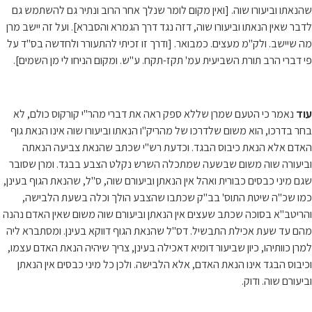
שהנאתו וביעורו שוה. [ואין מקום לומר שנלך אחר הרוב ונתיר גם להשתמש גם
לדבר שאין הנאתו וביעורו שוה, דזה נגד דרך הגמרא והסברא]. ועל זה יישב מרן
מה שיישב. ולק"מ מעצים. כמבואר. [ודרך זו זכיתי להתעורר ולחדשה בס"ד על
פי דברי הרב תורת השביעית עמ' תקז-תקח. ע"ש. ומקום הניחו לי מן השמים].
עוד
נאמר כי הטעם שמרן שללא ספק ראה את דברי מהר"י קורקוס כולם, לא
בחר בדרכו, הוא משום שלדרכו של מהריק"ו הנאתו וביעורו שוה אינו הנאת גוף
האדם אלא הנאת כיבוס הבגד. וכדעת רש"י שכתב שהנאת צביעה הנאתה
וביעורה שוה משום שבשעה שמתכלה השרש נקלט הצבע בבגד. ומרן שסובר
שגם מיני כבסים כבורית ואהל אין הנאתן וביעורם שוה, ס"ל, שהנאת הגוף בעינן,
כמו שכ"ה שיטת התוס' בב"ק שכתבו שהצבע הולך וכלה בשעת הלבישה,
והריטב"א בסוכה שכתב שעצים אין הנאתן וביעורם שוה משום שאין האדם נהנה
מהם עד שעת אכילת התבשיל. דס"ל שהנאת הגוף דווקא בעינן. ומסתברא ליה
למרן כוותיהו, כיון שביעור דומיא דאכילה בעינן, צריך שיהיה הנאת האדם עצמו,
וכיבוס הבגד אינו הנאת האדם, אלא הלבישה. ולכן כל מיני כבסים אין הנאתן
וביעורם שוה. ודוק.