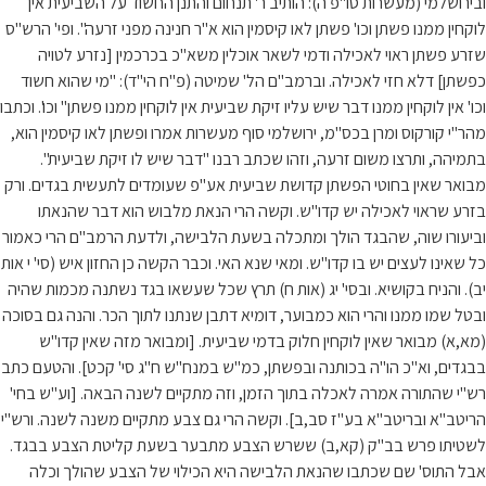
ובירושלמי (מעשרות סו"פ ה): הותיב ר' תנחום והתנן החשוד על השביעית אין
לוקחין ממנו פשתן וכו' פשתן לאו קיסמין הוא א"ר חנינה מפני זרעה". ופי' הרש"ס
שזרע פשתן ראוי לאכילה ודמי לשאר אוכלין משא"כ בכרכמין [נזרע לטויה
כפשתן] דלא חזי לאכילה. וברמב"ם הל' שמיטה (פ"ח הי"ד): "מי שהוא חשוד
וכו' אין לוקחין ממנו דבר שיש עליו זיקת שביעית אין לוקחין ממנו פשתן" וכו'. וכתבו
מהר"י קורקוס ומרן בכס"מ, ירושלמי סוף מעשרות אמרו ופשתן לאו קיסמין הוא,
בתמיהה, ותרצו משום זרעה, וזהו שכתב רבנו "דבר שיש לו זיקת שביעית".
מבואר שאין בחוטי הפשתן קדושת שביעית אע"פ שעומדים לתעשית בגדים. ורק
בזרע שראוי לאכילה יש קדו"ש. וקשה הרי הנאת מלבוש הוא דבר שהנאתו
וביעורו שוה, שהבגד הולך ומתכלה בשעת הלבישה, ולדעת הרמב"ם הרי כאמור
כל שאינו לעצים יש בו קדו"ש. ומאי שנא האי. וכבר הקשה כן החזון איש (סי' י אות
יב). והניח בקושיא. ובסי' יג (אות ח) תרץ שכל שעשאו בגד נשתנה מכמות שהיה
ובטל שמו ממנו והרי הוא כמבוער, דומיא דתבן שנתנו לתוך הכר. והנה גם בסוכה
(מא,א) מבואר שאין לוקחין חלוק בדמי שביעית. [ומבואר מזה שאין קדו"ש
בבגדים, וא"כ הו"ה בכותנה ובפשתן, כמ"ש במנח"ש ח"ג סי' קכט]. והטעם כתב
רש"י שהתורה אמרה לאכלה בתוך הזמן, וזה מתקיים לשנה הבאה. [וע"ש בחי'
הריטב"א ובריטב"א בע"ז סב,ב]. וקשה הרי גם צבע מתקיים משנה לשנה. ורש"י
לשטיתו פרש בב"ק (קא,ב) ששרש הצבע מתבער בשעת קליטת הצבע בבגד.
אבל התוס' שם שכתבו שהנאת הלבישה היא הכילוי של הצבע שהולך וכלה