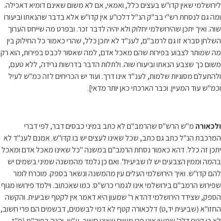
לירושלמי שאין קדו"ש בעצים כלל, ואמאי, אם לא משום שאינם דומיא דאכילה.
ומה גם לנסחת רש"י בב"ק הנ"ל דלכו"ע אין קדו"ש אלא בדבר שהנאתו וביעורו
שוה. ואיך יתכן שהירושלמי יחלוק ולא יהיה לדבר זכר. ובפרט מה שייחס הערוך
השלחן סברא זו גם לרמב"ם, לענ"ד לא יתכן כלל, שהרי כאמור כל החילוק בין
מה שמותר לצבוע בפירות שהם מאכל אדם, למה שאסור לכבס בפירות, הוא רק
משום כך שצבע הנאתו וביעורו שוה. ולתלות הדבר בדרשות גרידה, ללא טעם,
ולהתעלם מסוגיות שלמות, לענ"ד אינו דרך. ועוד יש הכריחים לזה כמ"ש לעיל
וכמ"ש עוד המעיין. וכבר הארכתי כאן יותר מדאי].
ולכאורה
מ"ש הרש"ס שהרמב"ם לא כתב במיני כבסים דבר, לפי דברי
המרכבת הנ"ל כתב גם כתב, שכל שאינו לעצים יש בו קדו"ש. אמנם לענ"ד לא
יתכן זה כלל. דהא כאמור נסחת הרמב"ם במשנה "כל שאינו מאכל אדם ומאכל
בהמה וממין הצבעים יש לו שביעית". ואם כן נלמד מהמשנה שמיני בשמים יש
להם קדו"ש. ואיך הירושלמי העלים עין מהמשנה ונשאר בספק. מוכרח לומר
שפירוש הרמב"ם בירושלמי אינו לגמרי כרש"ס. כמו שאכתוב. וילמד פירושו מגוף
הספק, שצידד הירושלמי דהדא ר' שמעון היא דאמר אין לקטף שביעית. והקשה
החזו"א (שביעית יד,ט) דלכאורה קטף לא דמי לבשמים, דבשמים הם פרי חשוב,
לא כן קטף דלר' שמעון אינו פרי משום שאינו חשוב. ע"ש. והנה בפיה"מ (פ"ז