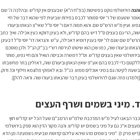
והנה
הירושלמי נוקט בפשיטות (בפ"ח ה"א) שבעצים אין קדו"ש. ובהלכה ה' שם
אומר שטעמו של ר' יוסי סמותר לכבס בפירות שביעית לפי שהוא דבר של חיי
נפש. ועיין מ"ש הרש"ס שם. והוא תמוה דאם ר' יוסי ס"ל שאי"צ הנאתו וביעורו
שוה, הרי גם בעצים ס"ל דיש בהם קדו"ש, ולא בעינן דווקא כעין אכילה. ואיך כתב
הרש"ס שם שגם לר' יוסי בענין דומיא דאכילה, ע"ש. והנראה דר' יוסי ס"ל דבעינן
הנאתו וביעורו שוה, כמו שכן הוא שיטתו לגירסת רש"י בב"ק הנ"ל. ולכן מוסכם
בירושלמי שאין בעצים קדו"ש. וס"ל דמשרה וכביסה הואיל והם חיי נפש, מותר
ללקטם כדי לכבס בהם אע"פ שאין הנאתן וביעורם שוה, דאזלינן בתר מחשבתו
בשעת לקיטה גם במיני אוכלים ממש. כנ"ל. ובא לאפוקי מלוגמא וזילוף וכו'. ודוק.
[ולמדנו מזה שגם להירושלמי בעינן דבר שהנאתו ביעורו שוה. וראה להלן].
ד. מיני בשמים ושרף העצים
כבר הבאנו לעיל מ"ש המרכבת שלמ"ש הרמב"ם שעל הכל יש קדו"ש חוץ
מעצים א"כ גם על מיני בשמים יש קדו"ש. והנה מקור הדין הוא ספק בירושלמי
(ריש פרק ז): "מיני בשמים מהו שיהא עליהם קדושת שביעית נשמעינה מן הדא