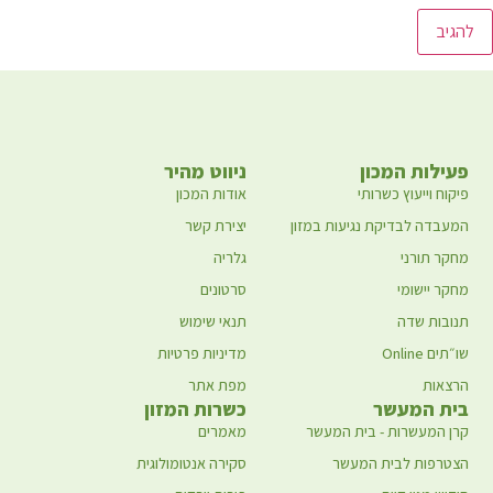
פעילות המכון
ניווט מהיר
פיקוח וייעוץ כשרותי
אודות המכון
המעבדה לבדיקת נגיעות במזון
יצירת קשר
מחקר תורני
גלריה
מחקר יישומי
סרטונים
תנובות שדה
תנאי שימוש
שו״תים Online
מדיניות פרטיות
הרצאות
מפת אתר
בית המעשר
כשרות המזון
קרן המעשרות - בית המעשר
מאמרים
הצטרפות לבית המעשר
סקירה אנטומולוגית