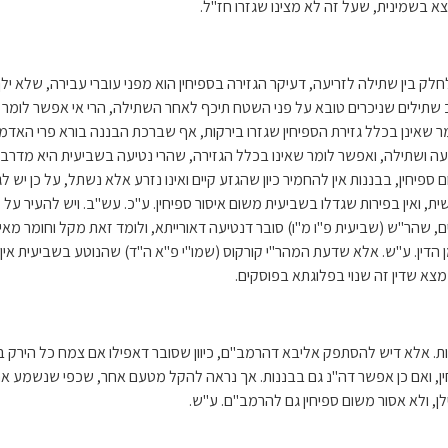
יצא בשמינית, שעל זה לא מצינו שגזרו חז"ל.
חלק בין שתילה לזריעה, דעיקר הגזירה בספיחין הוא מפני עוברי עבירה, שלא ילך
 שתילים שניכרים טובא על פני השטח תיכף לאחר השתילה, הרי אי אפשר לומר ש
ומר שאינן בכלל גזירת הספיחין שגזרו בירקות, אף שברכת הבננה בורא פרי האדמה
 ושתילה, ואפשר לומר שאינו בכלל הגזירה, שהרי נטיעה בשביעית היא מדרבנן, וא
ין, בבננות אין להחמיר כיון שהגזע קיים ואינו נזרע אלא נשתל, על כן יש לגידולי
ת, ואין בפירות שגדלו בשביעית משום איסור ספיחין. ע"כ. עש"ב. ויש להעיר על 
ם, שהר"ש (שביעית פ"ו מ"ו) סובר דנטיעה דאורייתא, ולומד זאת מקל וחומר מאיס
ן הדין. ע"ש. אלא שדעת המהר"י קורקוס (שמו"י פ"א ה"ד) שהנוטע בשביעית אין א
צא שדין זה שנוי בפלוגתא בפוסקים.
ות. אלא דיש להסתפק אליבא דהרמב"ם, כיוון שסובר דאפילו אם צמח כל הירק 
ין, ואם כן אפשר דה"נ גם בבננות. אך נראה להקל מטעם אחר, שכפי שנשמע אם זו
ן, ולא אסור משום ספיחין גם להרמב"ם. ע"ש.