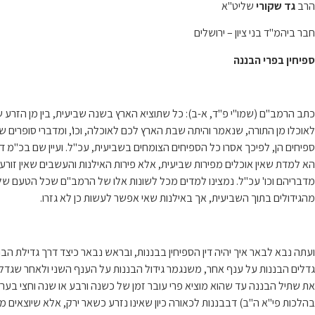
הרב
גד שקורי
שליט"א
חבר ביהמ"ד בני ציון – ירושלים
ספיחין בפרי הבננה
כתב הרמב"ם (שמו"י פ"ד, א-ב): כל שתוציא הארץ בשנה שביעית, בין מן הזרע שנפ
לאוכלו מן התורה, שנאמר והיתה שבת הארץ לכם לאוכלה, וכו', ומדברי סופרים שיה
ספיחים הן, לפיכך אסרו כל הספיחים הצומחים בשביעית, עכ"ל. ועיין שם בכ"מ דמ
הא למדת שאין אוכלים מפירות שביעית, אלא פירות האילנות והעשבים שאין זורעין 
מדבריהם וכו' עכ"ל. נמצינו למדים מכל לשונות אלו של הרמב"ם שכל הטעם של ג
מהגידולים בתוך השביעית, אך באילנות שאי אפשר לעשות כן לא גזרו.
ועתה נבא לבאר איך יהיה דין הספיחין בבננות, ובראש נבאר כיצד דרך גדילת ה
גדלים הבננות על ענף אחר, משנגמר גידול הבננות על הענף השני ולאחר שגדל
את שתיל הבננה עד שהוא מוציא פרי עובר זמן של כשנה ורבע או שנה וחצי בער
בהלכות פי"א ה"ב) דבבננות לכאורה כיון שאינו נזרע כשאר ירק, אלא שיוצאים משר