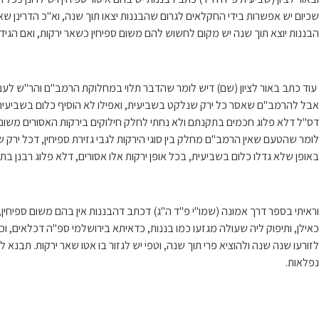
שכיום יש אפשרות בידי החקלאים לגרום שהבננות יצאו תוך שנה, וא"כ הדרינן שא
הבננות יוצא תוך שנה יש מקום לחשוש להם משום ספיחין כשאר ירקות, ואם הגידו
עוד כתב באור לציון (שם) דיש לומר שהדבר תלוי במחלוקת הרמב"ם והר"ש לעני
אבל להרמב"ם שאסר כל ירק שנלקט בשביעית, ואפילו לא הוסיף כלום בשביעית
דס"ל דלא פלוג חכמים בתקנתם ולא נחתי לחלק חילוקים בירקות האסורים משום 
לומר שהטעם שאין הרמב"ם מחלק בין סוגי הירקות לגבי גזירת ספיחין, דכל ירק
באופן שלא גדלו כלום בשביעית, בכל אופן ירקות אלו אסורים, דלא פלוג רבנן בתקנתן
וראיתי בספר דרך אמונה (שמו"י פ"ד ה"ג) דכתב דהבננות אין בהם משום ספיחין, ש
כאילן, ותיפוק ליה שעולה מגזעו כמו בננות, כדאיתא בירושלמי ספ"ה דכלאים, ו
לזורעו שנה שנה ולהוציא פרי תוך שנה, וטפי יש לגזור בו אטו שאר ירקות. תבנא 
נפלאות.