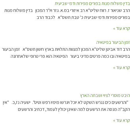
בדין משלוח מנות בפורים מפירות ודמי שביעית
הרב שניאור ז. רווח שליט"א רב איזורי במ.א. גזר ויו"ר המכון בדין משלוח מנות
בפורים מפירות ודמי שביעית כ' טבת תשס"א לכבוד הרב
קרא עוד »
זמן הביעור בפיטאיה
הרב דוד אביטן שליט"א המכון למצוות התלויות בארץ חשון תשס"א זמן הביעור
בפיטאיה ובו כמה פרטים מדיני ביעור הפיטאיה הוא פרי טרופי שלאחרונה
קרא עוד »
היבט מוסרי לציוי ושבתה הארץ
"והרשעים כים נגרש השקט לא יוכל ויגרשו מימיו רפש וטיט". ישעיה נז,כ. "אין
הקב"ה מנסה את הרשעים למה שאינן יכולין לעמוד, דכתיב והרשעים
קרא עוד »