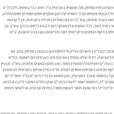
לא מצינו גזירת ספיחין, ומה שמוציא בשביעית ע"כ נזרע כבר בששית, ולכן לכ"ע
תילי הבננות צומחים סביב השורש של העץ ועוקרים אותם ושותלים אותם מחדש,
למעשה בעניני שמיטה, עמ' ז) דבננות מותרים באכילה בשביעית, אבל קדושת
ביורה דיעה, דכל המוציא עלין מעיקרו הוא ירק והוי כלאים בכרם. עש"ב. וכן
יחים בירקות הנותנים פרים לאחר שנה מזריעתם כגון הבננה והאננס. ע"ש.
כתב דהבד"ץ בירושלים עיה"ק ת"ו החמירו גם בבננות בספיחין. וכתב עוד
 דשביעית, דודאי שלא נשתלו בשביעית ורוב העבודות הם לאוקמי, כמ"ש
ה"ק ירושלים ת"ו מחמירין מאוד, שכן פסקו הגאונים שלפנינו. עש"ב. וכן עיין
קות שנזרעו בשביעית אסורים לעולם. ומ"מ באילן שניטע בשביעית לא אסרינן
קר להקל במשומר ונעבד בשביעית, שכן משמע מדברי הרמב"ם (פ"ד שמו"י ה"א)
ם הכ"ד), דמשומר מותר לדעת הרמב"ם. ועיין בחזו"א (סימן י' ס"ק ה-ו) דכתב
 פ"ח הי"ד) דמי שהוא חשוד לעשות סחורה בפירות שביעית, או לשמור פירותיו
עה, וכן יש לשים את הקליפות בשקית בפני עצמה. והסביר שם במקורות, שכמדומה