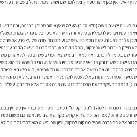
לדין האילן ואין כאן איסור ספיחין. ואין לומר שנחשוש שמא ישתול בשביעית כדי ש
גם בשו"ת ישועת משה (ח"א סי' ב) העלה שאין איסור ספיחין בבננות, וכתב דיש ל
ויאמר ספיחים שעלו מאליהן, כי לאחר הזריעה לא ניכר כלום עד שיצמחו, משא"כ
ולכן על זה לא גזרו. טעם נוסף כיון שיש לגזע הבננות צורה של עץ פרי, אפשר ל
לא חילק בין כרוב לשאר ירקות, מכל מקום כאן בפרי הבננה נעשה הדבר ע"י נטיעה
עוד שם בסימן ח' דכתב דאף למאן דבעי שיצא הפרי בששית, ואז לא אסרינן משום ספיח
הגזע ישנו בששית ורק אז ראוי להניב פירותיו בשביעית, הרי כל שהעיקר הוא מששי
לגזירה. הנה דין זה אם נטיעה אסורה מדרבנן או מדאורייתא, הוא פלוגתא בפוסקי
שנטיעה אסורה מן התורה, אלא שאין לוקין עליה דאפשר דהוי בכלל אין מזהירין מ
ה"ג) דכתב דהעיקר לדעת הרמב"ם דנטיעה אינה אסורה אלא מדרבנן. עש"ב. ונמ
גם בשו"ת מנחת שלמה (ח"ג סי' קכ' ס"ז) כתב דשפיר מסתבר דאין ספיחין בבננ
שיזרע בסתר וכו', אפי' הכי כיון שהוא קדוש בקדושת שביעית אסור גם משום ספיח
לגזור אלא בהעברת שתיל ממקום למקום, וכיון שכן פשוט הוא דהרי זה דומה לאיל