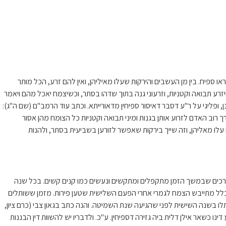
 ספיח. בין מן העשבים והירקות שעלו מאיליהן, ואין להם זרע, הכל מותר
יזרע תבואה וקטניות, וזרעוני גנה בתוך שדהו בסתר, וכשיצמח יאכל מהם ויאמר
 ופליגי על ר"ע דסבר דאיסור ספיחין מדאורייתא. וכתב עוד הרמב"ם (שם ה"ג):
ך רוב האדם לזרוע אותן בגנות ומיני תבואה וקטניות כל הצומח מהן אסור
לו מאליהן, וזה שייך בירקות שאפשר לזורען בשביעית בסתר, ולהנות
ים רכים שבמשך הזמן מתקפלים ומתקשים ונעשים כמו קנים קשים. בכל שנה
 כלל מתייבש הצמח לגמרי אחרי הפעם השלישית שטען פירות. מזמן ששותלים
 בשנה השישית לפני שהגיעה שנת השמיטה. והנה כתב בגאון צבי (כרם ציון,
 כשאר אילן דלית ביה גזירה דספיחין. ע"כ. ולדבריו יש להשוות דין הבננות