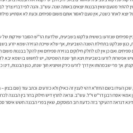
ין להתיר מטעם שאין הבננות יוצאים באותה שנה. עש"ב. והנה לפי דבריו צריך ל
ל יוצא לאחר כשנה, אין טעם לאסור אותם משום ספיחים. וכעת לא אסתייע מילתא
ין ספיחים שנזרעו בששית ונלקטו בשביעית, שלדעת הר"ש הסובר שירקות של שי
, כגון שנלקט בתחילת השנה השביעית, אף שלא שייכת הגזירה שמא יזרע בשב
ספיחים. ואם כן אין לנו לחלק חילוקים בגזירת ספיחים ואין להקל בבננות מש
 שיש אפשרות לזרעו בשביעית ויצא תוך שנת השמיטה, יש לחשוש בו שמא יבא לזר
. אך פרי שבמהותו אין דרך לזרעו כירק ושיוציא תוך שנתו, כגון הבננות, דינו כאי
כן העידו בשם החזו"א דהוי לענין זה כאילן ולא כזרעים. וכתב עוד (שם בציון – 
כן אמאי אסרו רבנן דר"ש וי"ל. עש"ב. ונראה לתרץ דיש חילוק ברור בין הבננה 
לדינא דנראה דהעיקר בזה כדעת רוב הפוסקים, שאין בפרי הבננה חשש איסור ספיחי