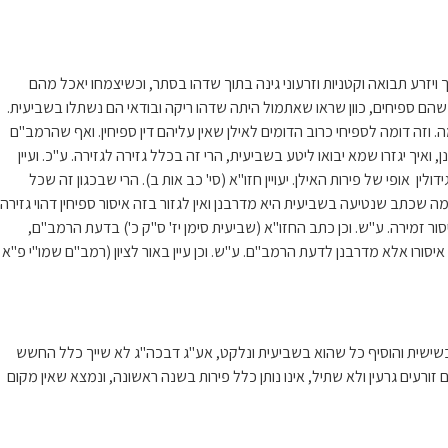
 ויזרע תבואה וקטניות וזרעוני גינה בתוך שדהו בסתר, וכשיצמחו יאכל מהם
הם ספיחים, כוון שראו שאתמול היתה שדהו ריקה ובודאי הם נשתלו בשביעית.
. וזה דומה לספיחי כרוב הדומים לאילן שאין עליהם דין ספיחין. ואף שהרמב"ם
יך יגזרו שמא יבואו ליטע בשביעית, הרי זה בכלל גזירה לגזירה. ע"כ. ועיין
ן אופי של פירות האילן. יעויין חזו"א (סי' כב אות ב). הרי שבכגון זה שכל
מה שכתב שנטיעה בשביעית היא מדרבנן ואין לגזור בזה איסור ספיחין דהוי גזירה
ור זמירה. ע"ש. וכן כתב החזו"א (שביעית סימן יז' ס"ק כ') בדעת הרמב"ם,
יסורו אלא מדרבנן לדעת הרמב"ם. ע"ש. וכן עיין באור לציון (רמב"ם שמו"י פ"א
בשישית והוסיף כל שהוא בשביעית ונלקט, אע"ג דבכה"ג לא שייך כלל החשש
רעים גרעין ולא שתיל, אינו נותן כלל פירות בשנה ראשונה, ונמצא שאין מקום