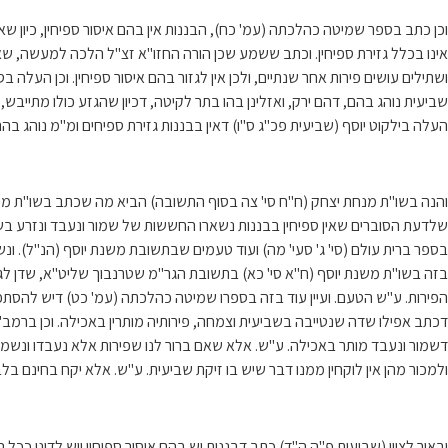
וכן כתב בספר שמיטה כהלכתה (עמ' כח), הבננות אין בהם איסור ספיחין, כיון שאי
אינו בכלל גזירת ספיחין. וכתב ששמע שכן הורה החזו"א זצ"ל הלכה למעשה, שאי
ושתילים עושים פירות אחר שנתיים, ולכן אין לגזור בהם איסור ספיחין. וכן העל
שביעית נוהג בהם, דהם ירק, ואזלינן בהו בתר לקיטה, דכיון שהגזע כולו מתייבש,
העלה בילקוט יוסף (שביעית פכ"ג ס"ו) דאין בבננות גזירת ספיחים ומ"מ נוהג ב
והנה בשו"ת מנחת יצחק (ח"ח סי' צה בסוף התשובה) הביא מה שכתב בשו"ת משנת י
שלדעת הסוברים שאין ספיחין בבננות נשארו החששות של שמור ונעבד ונזרע בש
בספר ברית עולם (סי' ג' סעי' מה) ועוד טעמים שבתשובת משנת יוסף (הנ"ל). ונ
בזה בשו"ת משנת יוסף (ח"א סי' כא) בתשובת הגר"מ שטרנבוך שליט"א, שדן לגב
הפירות. ע"ש הטעם. ועיין עוד בזה בספרו שמיטה כהלכתה (עמ' כט) דיש להסתפק
דכתב אפילו שדה שנטייבה בשביעית וצמחה, פירותיה מותרין באכילה. וכן ברמב"ם
דשמור ונעבד מותר באכילה. ע"ש. אלא שאם ברור לנו שפירות אלא נעבדו ונשמרו, 
ולמכור מהן אין לוקחין ממנו דבר שיש בו זיקת שביעית. ע"ש. אלא יקח בחינם בל
ובאור לציון (שביעית פ"ה ה"ד) כתב דבננות יש בהם איסור ספיחין ויש לדונן 