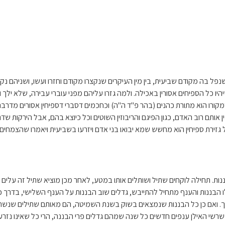
ל בה מקודם שביעית, בין מין העיקרים שנקצרו מקודם וחזרו ועשו, ושניהם נקראו
יו כל הספיחים אסורין באכילה. ולמה גזרו עליהם מפני עוברי עבירה, שלא ילך ו
קורו הוא מתורת כהנים (בהר פ"ד ה"ה) וכחכמים דסברי דספיחין אסורים מדרבנן,
אותם רוב האדם, כגון הפיגם והריבוזין השוטים וכל כיוצא בהם, אבל הירקות שדר
זירת ספיחין הוא מחשש שמא יבואו בני אדם ויזרעו בשביעית ויאמרו שהצמחים ע
בננות. תחילה לוקחים שתיל ושותלים אותו במטע, לאחר מכן מוציא שתיל זה על
ו הבננות והענף מתחיל להתייבש, גדלים שוב הבננות על הענף השלישי, בדרך
ך. ואם כן כל הבננות שנמצאים בשוק בשנת השמיטה, הם מאותם שתילים שנשתלו
שי האילן ענפים חדשים כל שנה שמהם גדלים פרי הבננה, הרי כל שאינו נזרע דינו