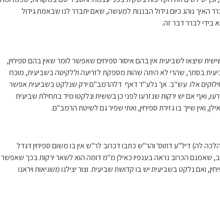
ברר האיך נוהג כיום גידול הבננות למעשה, שאם יתברר לנו שבאמת גידול
 בידי לברר דבר זה
.
שית שיצאו לשביעית אין בהם איסור ספיחים שאפשר לומר שאין בהם ספיחין,
יעית בסתר, שהרי לא היתה שהות מספקת לזריעה וללקיטה בשביעית, מוכח
ום חילוקים אלו. עש"ב. אך נלע"ד דאף דלהרמב"ם ירק שנלקט בשביעית אפשר
עו, ואף אם יש ירקות שנזרעו לפני כן בששית ונלקטו מיד בתחילת שביעית
לן, ואין שייך בו גזירת ספיחין, ואתי שפיר גם לשיטת הרמב"ם.
הלכה לה) דיל"ע דתוס' והר"ש כתבו דכרוב לר"ש אין בו משום ספיחין דגדל
לכרוב, שאמנם הכרוב נראה בענפיו כאילן מ"מ דומה הוא לשאר ירקות בכך שאפשר
ן, ואם נלקט בשביעית יש בו קדושת שביעית. וצור יצילנו משגיאות ויראנו