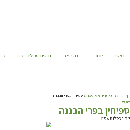
ראשי
אודות
בית המעשר
חרקים וטפילים במזון
פעי
דף הבית
»
מאמרים
»
שמיטה
»
ספיחין בפרי הבננה
שמיטה
ס
פיחין בפרי הבננה
י״ב בכסלו תשפ״ו