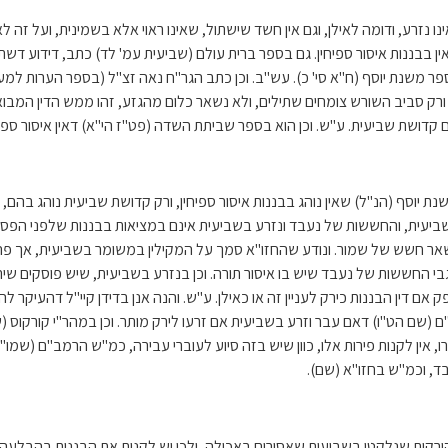
נו נזרע, ודומה לאילן, וגם אין חשד שישתול, שאינו ראוי אלא בשמינית, ועל זה 
ן בבננות איסור ספיחין. גם בספר ברית עולם (שביעית עמ' לד) כתב, דידוע דש
ה בספר משנת יוסף (ח"א סי' כ). עש"ב. וכן כתב הגר"ח נאה זצ"ל (בספר הערות 
 ורק סביב השורש צומחים שתילים, ולא נשאר כלום מהגזע, זהו ממש הדין המבואר 
הם קדושת שביעית. ע"ש. וכן הוא בספר שביתת השדה (פט"ז הי"א) דאין איסור ספ
וסף (הנ"ל) שאין נוהג בבננות איסור ספיחין, ורק קדושת שביעית נוהג בהם, ו
ביעית, והחששות של נעבד ונזרע בשביעית אינם במציאות בבננות שלפני הפסח
שאר חשש של שמור. ונודע שהחזו"א סמך על המקילין במשומר בשביעית, אך פה בעי
י החששות של נעבד שיש בו איסור תורה. וכן בנזרע בשביעית, שיש פוסקים שיר
 אם דין הבננות כירק לעניין זה או כאילן. ע"ש. והנה אנן בדידן קיי"ל דהעי
 (שם הט"ו) דאם עבר וזרע בשביעית אם זרעו לירק מותר. וכן במהר"י קורקוס (ש
אין לקנות פירות אלו, כוון שיש בזה סיוע לעוברי עבירה, כמ"ש הרמב"ם (שמו"י
בד, וכמ"ש בחזו"א (שם).
ככל הירקות שנלקטו בשביעית שאסורים באכילה, ולכן יש לקנות את הבננות בהבל