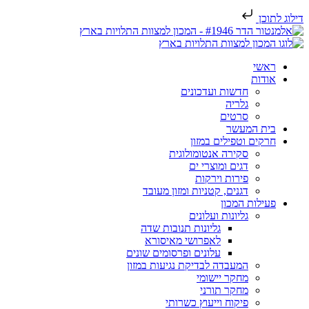
דילוג לתוכן
ראשי
אודות
חדשות ועדכונים
גלריה
סרטים
בית המעשר
חרקים וטפילים במזון
סקירה אנטומולוגית
דגים ומוצרי ים
פירות וירקות
דגנים, קטניות ומזון מעובד
פעילות המכון
גליונות ועלונים
גליונות תנובות שדה
לאפרושי מאיסורא
עלונים ופרסומים שונים
המעבדה לבדיקת נגיעות במזון
מחקר יישומי
מחקר תורני
פיקוח וייעוץ כשרותי