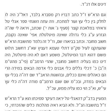
דינים אלו דנ"ד.
וגם הרא"ש ז"ל כתב דבריו רק מסברא בלבד, דאל"כ היה לו
לחלק בין כלי עץ ועור למתכת. וזה עתה השגתי ספר אגלי טל
וראיתי במלאכת קוצר (סעיף ג' אות י') שכתב, ויראה לי שה"ה
הנזרע ע"ג כלי גדולה שאינה מיטלטלת אפי' שאינה נקובה,
חשוב מחובר. וכתב בביאורו שם, וז"ל זה נלמד מתשובת הרא"ש
שהעתקנו לעיל סק"ט דתלי טעמא דעציץ שא"נ דחשוב תלוש
משום דהוא דבר המיטלטל, משמע דאם לא היה מיטלטל, היה
דינו כמו בעליה דחשוב מחובר, שהרי הרמב"ם (פי"ב מהט"מ
ה"ב) כ' דכלי גללים כלי אבנים כלי אדמה הבאים במידה הרי
הם כאהלים ואינם ככלים, ובהשגות הראב"ד שם דה"ה בכלי עץ
הבאים במדה, ובכ"מ שם שגם הרמב"ם מודה דה"ה כלי עץ
עי"ש, וא"כ הוי כמו עליה ממש, עכ"ל.
המעיין בדב"ק דהאגלי טל יראה דעיקר סמיכתו הוא ע"ד הרא"ש
ז"ל בתשובה הנ"ל. ולא הביא ראיה מהלכות כלים שהזכרתי, כי