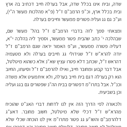
שדה, ובית אינו בכלל שדה, אבל בערלה חייב דכתיב בה ארץ
ובית בכלל ארץ, וכ"פ הרמב"ם ז"ל (פ"א מהלכות מעשר ה"י),
וע"כ גם גג ועליה פטורים ממעשר וחייבים בערלה.
ומצאתי סמך לזה בדברי הרמב"ם ז"ל בהל' מעשר שם,
שבהלכה י' כתב שהבית פטור ממעשר, וסמיך ליה בהלכה י"א,
דעליה פטורה ממעשר, וע"פ האמור יראה שגם הרמב"ם ז"ל
יודה להרא"ש ז"ל שגידולי גג חייבים בערלה ולא מטעמיה
דהראש ז"ל, שכתב דלא פטרו עציץ שא"נ אלא כשהוא מיטלטל,
אבל דבר קבוע ומחובר חייב, ואילו להרמב"ם ז"ל וסיעתו, החיוב
הוא רק בערלה דגם בית חייב בערלה, ולא איתמעיט אלא משדה
וכנ"ל. אבל בתרו"מ דפטורים בבית הה"נ שפטורים גם בגג ועליה
וכן בשביעית.
ולכאורה לפי הדרך הזה אין לנו לדחות דברי האג"ט שהוכיח
מהרא"ש ז"ל דכלי שלא מיטלטל, חשוב מחובר. דאע"ג
דלהרמב"ם והשו"ע גג פטור מתרו"מ אין לנו הוכחה שכלי שלא
מיטלטל לא חשיב מחובר, דלעולם חשיב מחובר והא דפטרו את