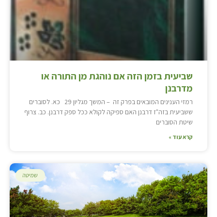
שביעית בזמן הזה אם נוהגת מן התורה או
מדרבנן
רמזי הענינים המובאים בפרק זה – המשך מגליון 29 כא. לסוברים
ששביעית בזה"ז דרבנן האם ספיקה לקולא ככל ספק דרבנן. כב. צרוף
שיטת הסוברים
קרא עוד »
שמיטה