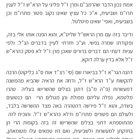
אמת נכון הדבר שהרמב"ם ומרן ז"ל פליגי על הרא"ש ז"ל לענין
תרו"מ ושביעית, א"כ כל עציץ שאינו נקוב פטור מתרו"מ וכן
בשביעית, ואפי' שאינו מיטלטל.
ודיבר בזה עם מרן הראש"ל שליט"א, והוא הפנה אותו אלי בזה,
ופקודתו שמרה נפשי. וע"כ חזרתי לעיין בדברים הנ"ל. ולפי
עניות דעתי הם דברים ברורים שאכן מרן ז"ל לא פסק כהרא"ש
ז"ל אלא בדין ערלה דוקא.
דהנה הגר"א ז"ל בביאורו שם (סי' רצ"ד אות ס"ג בליקוט) הרבה
להקשות ע"ד הרא"ש ז"ל, ודחה את הראיה שהביא מהמשנה
דמעשרות (פ"ה מ"ב) דתנן בצלים שהשרישו בעליה טהרו
מלטמא, נפלה עליהם מפולת והן מגולים הרי הם כנטועים
בשדה, והוא ז"ל פירשה דהטהרה באה מצד ההשרשה בלבד,
ולעולם הם פטורים מתרו"מ ודלא כהרא"ש ז"ל. והוכיח לזה
מהתוספתא דתני בצלים שהשרישו זה בזה בקופות הרי הן
בחזקתן למעשרות ולשביעית, ואם היו טמאים עלו מטומאתן,