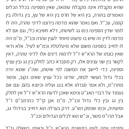
שהיא מקבלת אינה מקבלת טומאה, שאין הספינה בכלל הכלים
האמורים בתורה, בין היא של חרס בין היא של עץ, בין גדולה בין
קטנה, עכ"ל. ואם נאמר שהוא מדמה נידוננו לדיני טהרה, היה לו
לומר שדין הספינה כמו גג לשיטתו, דלא חשיבא כלי, וגם אם לא
מדמה לדין זה שיש בו מיעוט מיוחד לענין טהרה וכנ"ל, מ"מ היה
לו לחייב בספינה משום שלא מיטלטלת וכמ"ש לעיל. אלא ודאי
שאין כונתו של הרא"ש ז"ל לדמות דינים אלו לדיני טהרה, דאין
לקשר בין שני ענינים אלו, רק מסברא כתב לחלק בין גג ובין עציץ
וספינה, כדי ליישב את המשנה לפי שיטתו, ואה"נ שהוא יודה
בכלי גדול העשוי לנחת, שדינו ככל עציץ שאינו נקוב, ופטור
מתרו"מ, ולא אמר סברתו אלא בגג ועליה וכיוצא בהם. וגם אם
נעמוד על דברי האג"ט ונימא שאכן לדעת הרא"ש ז"ל אין לחלק
בין גג ובין כלי גדול וכנ"ל, מ"מ אנן קי"ל כהרמב"ם ז"ל
וסיעתיה, וכמו שפסק הש"ע. דרק בערלה הוא דחייב בגידולי גג,
אבל תרו"מ פטור, וכ"ש הוא לכלים הגדולים וכנ"ל.
וחזרתי עתה לעיין בתשובת הרא"ש ז"ל וראיתי בשאלה וז"ל