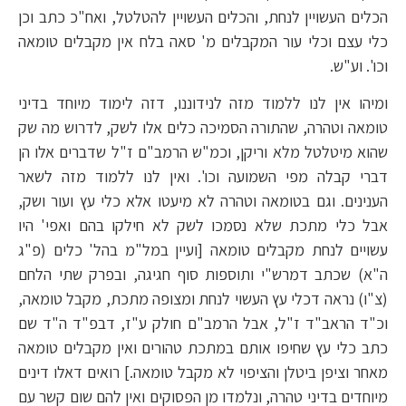
הכלים העשויין לנחת, והכלים העשויין להטלטל, ואח"כ כתב וכן
כלי עצם וכלי עור המקבלים מ' סאה בלח אין מקבלים טומאה
וכו'. וע"ש.
ומיהו אין לנו ללמוד מזה לנידוננו, דזה לימוד מיוחד בדיני
טומאה וטהרה, שהתורה הסמיכה כלים אלו לשק, לדרוש מה שק
שהוא מיטלטל מלא וריקן, וכמ"ש הרמב"ם ז"ל שדברים אלו הן
דברי קבלה מפי השמועה וכו'. ואין לנו ללמוד מזה לשאר
הענינים. וגם בטומאה וטהרה לא מיעטו אלא כלי עץ ועור ושק,
אבל כלי מתכת שלא נסמכו לשק לא חילקו בהם ואפי' היו
עשויים לנחת מקבלים טומאה [ועיין במל"מ בהל' כלים (פ"ג
ה"א) שכתב דמרש"י ותוספות סוף חגיגה, ובפרק שתי הלחם
(צ"ו) נראה דכלי עץ העשוי לנחת ומצופה מתכת, מקבל טומאה,
וכ"ד הראב"ד ז"ל, אבל הרמב"ם חולק ע"ז, דבפ"ד ה"ד שם
כתב כלי עץ שחיפו אותם במתכת טהורים ואין מקבלים טומאה
מאחר וציפן ביטלן והציפוי לא מקבל טומאה.] רואים דאלו דינים
מיוחדים בדיני טהרה, ונלמדו מן הפסוקים ואין להם שום קשר עם