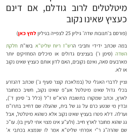
מיטלטלים לרוב גודלם, אם דינם
כעציץ שאינו נקוב
(פורסם ב'תנובות שדה' גיליון 25 לצפייה בגיליון
לחץ כאן
)
במה שכתב ידידי וחביבי ה
רש"ז ריוח שליט"א
בשו"ת
חלקת
השדה
(סימן ו') בעציצים גדולים או מיכלים המחזיקים יותר
מארבעים סאה, ואינם נקובים, האם לדון אותם כעציץ שאינו נקוב
או לא.
וציין לדברי האגלי טל (במלאכת קוצר סעיף ג') שכתב דהנזרע
בכלי גדול שאינו מיטלטל אע"פ שאינו נקוב, חשיב כמחובר
לארץ, וכתב שמקורו בתשובת הרא"ש ז"ל (כלל ב' סימן ד'),
ובדין מי שנטע כרם על גג של בית, שהעלה שם דחייב בתרו"מ
וערלה. דלא פטרו בעציץ שאינו נקוב אלא כשהוא מיטלטל, אבל
גג שהוא מחובר לארץ חייב. (ולע"ע אינו מצוי אתי לעיין בו). עו"כ
שם שהרה"ג ר"י אפרתי שליט"א אמר לו שנמצא בכתבי א'