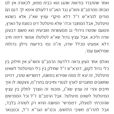
ואחר שהתברר בודאות שהגג הוא כבית ממש, לכאורה אין לנו
הוכחה מהרמב"ם והש"ע נגד האג"ט דלעולם אימא לך דגם הם
מודים להרא"ש ז"ל דלא מיקרי עציץ שא"נ אלא כשהוא
מיטלטל, אבל המחובר וכדו' שלא מיטלטל דינו כמונח על הארץ,
והטעם שפטרו גידולי גג ממעשרות ושביעית הוא משום דבעינן
שדה וליכא. אבל עציץ גדול שא"א לטלטלו אפשר דיהיה חייב
דלא אמעיט מכלל שדה, וה"ה נמי ביריעות ניילון גדולות
שמילאום עפר.
ואולם אחר העיון נראה דלדעת הרמב"ם והשו"ע אין חילוק בין
כלי גדול לקטן, דהרא"ש ז"ל שחילק בין כלי המיטלטל לשאינו
מיטלטל, זה יצא לו ממה שפירש במשנה, דהשרישו טהרו, דהיינו
שחשובים מחוברים לארץ לגמרי וחייבים בתרו"מ, והוקשה לו איך
חייבים והרי זה עציץ שא"נ, ומכוח זה הוצרך לחלק בין עציץ
המיטלטל לשאינו מיטלטל. אבל הרמב"ם ז"ל וכל המפרשים
שהזכרתי למעלה, דמפרשי' המשנה ההיא רק לטהרה בלבד,
אבל לתרו"מ חשיבי תלושים. וכמ"ש הגר"א ז"ל, וכמבואר