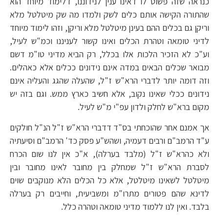
כנראה שזה פשוט לו דאינו ענין לנידוננו, דלימוד מיוחד הוא
שהתורה הקישה אותם כלים לשק ולמדו מה שק מיטלטל מלא
וריקן גם בכלים ההם בעינן מיטלטל מלא וריקן, וזהו לימוד מיוחד
לדיני טומאה וטהרת הכלים ואינו קשור לעניננו וכמ"ש לעיל,
וע"כ לא הזכיר הלכות אלו בכלל, רק הביא מדיני טו"מ דשם
מבואר שכלים הבאים במדה אינם נידונים ככלים אלא כאהלים.
וזה דומה יותר לדברי הרא"ש ז"ל, שהעלה שהגג והעליה אינם
נידונים ככלי שאינו נקוב, אלא חשיב כארץ ממש. וגם בזה יש
מקום ברא"ש לחלק ולדון עפ"י מ"ש לעיל.
אך אמנם אחר שהוכחתי בס"ד דדברי הרא"ש ז"ל הנ"ל חולקים
ע"ד הרמב"ם ורבים דעמיה, ושהש"ע פסק כד' הרמב"ם וסיעתיה
ולא כהרא"ש ז"ל (מלבד בערלה), א"כ אין לנו שום הכרח
לסברת הרא"ש ז"ל שמחלק בין מחובר לאינו מחובר ובין
מיטלטל לשאינו מיטלטל, אלא כל הכלים הלא מנוקבים שוים
לדינא שהם פטורים מתרו"מ ומשביעית, וחייבים רק בערלה
בלבד. ואין לנו ללמוד מדיני טומאה וטהרה כלל.