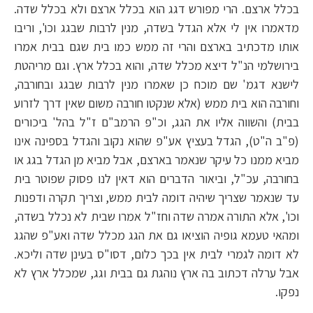
בכלל ארצם. הרי מפורש דגג הוא בכלל ארצם ולא בכלל שדה.
מדאמרו אין לי אלא הגדל בשדה, מנין לרבות שבגג וכו', וריבו
אותו מדכתיב בארצם והרי זה ממש כמו בית שגם בבית אמרו
בירושלמי הנ"ל דיצא מכלל שדה, והוא בכלל ארץ. וגם מריהטת
לישנא דגמ' שם מוכח כן שאמרו מנין לרבות שבגג ובחורבה,
וחורבה הוא בית ממש (אלא שנקטו חורבה משום שאין דרך לזרוע
בבית) והשווה אליו את הגג, וכ"פ הרמב"ם ז"ל בהל' ביכורים
(פ"ב ה"ט), הגדל בעציץ אע"פ שהוא נקוב והגדל בספינה אינו
מביא ממנו כל עיקר שנאמר בארצם, אבל מביא מן הגדל בגג או
בחורבה, עכ"ל, וביאור הדברים הוא דאין לנו פסוק שפוטר בית
עד שנאמר שצריך שיהיה דומה לבית ממש, וצריך תקרה ודפנות
וכו', אלא התורה אמרה שדה וחז"ל אמרו שבית לא נכלל בשדה,
ומהאי טעמא גופיה הוציאו גם את הגג מכלל שדה ואע"פ שהגג
לא דומה לגמרי לבית אין בכך כלום, דסו"ס בעינן שדה וליכא.
אבל ערלה דכתוב בה ארץ נוהגת גם בבית וגג, שמכלל ארץ לא
נפקו.