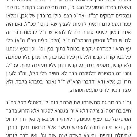
ושאלת בכרם הנטוע על הגג וכו', בנה תחילה הגג בקורות גדולות
ובנסרים דבוקים זב"ז, ואח"כ רצפו כולו ברובדין של אבן, ומלאו
עפר ונטע כרם וראית לדמות לעציץ שא"נ וכו' עכ"ל. ואם היה
איזה דמיון לעניני טהרה היה לו להרא"ש ז"ל לדמות דבר זה
למ"ש חז"ל ונפסק בהרמב"ם ז"ל (הלכ' כלים פכ"ו ה"א) כלי
עץ הראוי למדרס שקבעו בכותל בתוך בנין וכו'. וכן מפץ שנתנו
על גביו קורות קבעו ולא נתן עליו מעזיבה, או שנתן עליו מעזיבה
ולא קבעו, מטמא במדרס. קבעו ונתן עליו מעזיבה טהור. עכ"ל.
והרי זה כמפורש דלטהרה כבר לא חשיב כלי כלל, וה"נ לענין
תרו"מ, אלא ודאי דדברי הרא"ש ז"ל נאמרו בסברא בלבד. ולא
מצד דמיון לדיני טומאה וטהרה.
וכ"נ בבירור גם מתשובתו שם שכתב בזה"ל, יראה לי דכל כה"ג
חייב בתרומה ובערלה דלא איירי בגמרא לפטור אלא הזרוע בדבר
המיטלטל כגון עציץ וספינה, דלא הוי זרוע בארץ, ואין דרך לזרוע
כך, ולא חייבה תורה להפריש מעשר אלא תבואת זרעך כדרך
שהעולם זורעים, והיוצא השדה שנה שנה וגו'. ואין דרך לזרוע