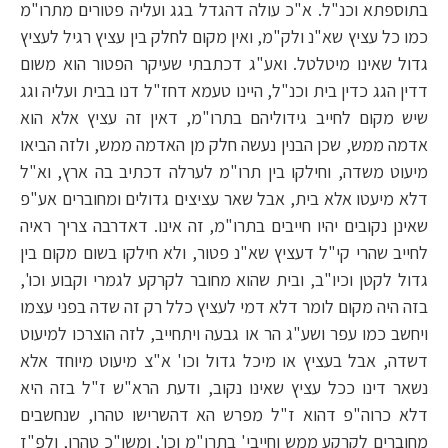
בתוספתא וכנ"ל. א"כ עולה דהגדל בגג ועליה פטורים מתרו"מ
כמו כל עציץ שא"נ ולק"מ, ואין מקום לחלק בין עציץ רגיל לעציץ
גדול שאינו מיטלטל. ואע"ג דכתבתי שעיקר הפטור הוא משום
דדין הגג כדין בית וכנ"ל, היינו טעמא דחז"ל דנו בבית ועליה וגג
שיש מקום לחייב גידוליהם בתרו"מ, דאין זה עציץ אלא הוא
אדמה ממש, שכן הבנין נעשה חלק מן האדמה ממש, ולזה הביאו
מיעוט משדה, וחילקו בין תרו"מ לערלה דכתיב בה ארץ, וא"ל
דלא מיעטו אלא בית, אבל שאר עציצים גדולים ומחוברים אע"פ
שאינן נקובים יהיו חייבים בתרו"מ, זה אינו. דאדרבה צריך ראיה
לחייב שהרי קי"ל דעציץ שא"נ פטור, ולא חילקו בשום מקום בין
גדול לקטן וכיו"ב, ובית שהוא מחובר לקרקע לגמרי וקבוע וכו',
בזה היה מקום לומר דלא דמי לעציץ כלל רק זה שדה בפני עצמו
ויחשב כמו עפר ושע"ג הר או גבעה ויתחייב, לזה הוצרכו למיעוט
דשדה, אבל בעציץ או מיכל גדול וכו' א"צ מיעוט מיוחד אלא
נשאר דינו ככל עציץ שאינו נקוב, ודעת הרא"ש ז"ל בזה היא
דלא כרוה"פ דהוא ז"ל מפרש הא דהשרישו טהרו, שנחשבים
מחוברים לקרקע ממש וחייבי' בתרו"מ וכו', ומשו"כ טהרו, ולפ"ז