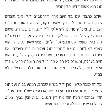
הגג הוא משום דדינו כדין הבית.
ואולם כתבתי שם עוד טעם אחר, דהרמב"ם ז"ל וסיע' סוברים
שדין הגג כמו כל עציץ שאינו נקוב, שהוא פטור מתרו"מ
ושביעית, ואפ"ה מודים להרא"ש ז"ל דגג חייב בערלה, משום
דגם עציץ שא"נ חייב בערלה, כמבואר בירושלמי, וכ"פ הרמב"ם
ז"ל בהל' מעשר שני ורבעי (פ"י ה"ח) דעציץ שאינו נקוב הרי הוא
כארץ לאילנות. ונמצא דממ"נ הגג ועליה חייבים בערלה, אם
דינם כבית גם בית חייב בערלה, ואם דינם כעציץ שא"נ, גם הוא
חייב בערלה, ומשו"כ לא הביא מרן ז"ל את תשובת הרא"ש ז"ל
אלא בדיני ערלה בלבד, ולא הזכיר בזה שום חולק לא בש"ע ולא
בב"י.
וכל זה מוכח מלשון מרן ז"ל בש"ע שכתב, הנוטע בבית ועל הגג
שמילאו עפר ונטע בו והנוטע בספינה או בעציץ שא"נ חייב. עכ"ל.
הרי שבחכמה הניח הוא את דין הגג בין בית ובין עציץ שא"נ,
שכולם חייבים בערלה ופטורים ממעשר.