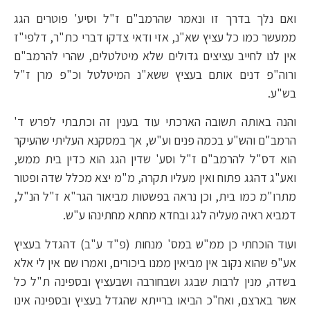
ואם נלך בדרך זו ונאמר שהרמב"ם ז"ל וסיע' פוטרים הגג
ממעשר כמו כל עציץ שא"נ, אזי ודאי צדקו דברי כת"ר, דלפי"ז
אין לנו לחייב עציצים גדולים שלא מיטלטלים, שהרי להרמב"ם
ורוה"פ דנים אותם בעציץ ששא"נ המיטלטל וכ"פ מרן ז"ל
בש"ע.
והנה באותה תשובה הארכתי עוד בענין זה וכתבתי לפרש ד'
הרמב"ם והש"ע בכמה פנים וע"ש, אך במסקנא העליתי שהעיקר
הוא דס"ל להרמב"ם ז"ל וסע' שדין הגג הוא כדין בית ממש,
ואע"ג דהגג פתוח ואין מעליו תקרה, מ"מ יצא מכלל שדה ופטור
מתרו"מ כמו בית, וכן נראה בפשטות מביאור הגר"א ז"ל הנ"ל,
דמביא ראיה מעליה לגג ובחדא מחתא מחתינהו ע"ש.
ועוד הוכחתי כן ממ"ש במס' מנחות (פ"ד ע"ב) דהגדל בעציץ
אע"פ שהוא נקוב אין מביאין ממנו ביכורים, ואמרו שם אין לי אלא
בשדה, מנין לרבות שבגג ושבחורבה ושבעציץ ובספינה ת"ל כל
אשר בארצם, ואח"כ הביאו ברייתא שהגדל בעציץ ובספינה אינו