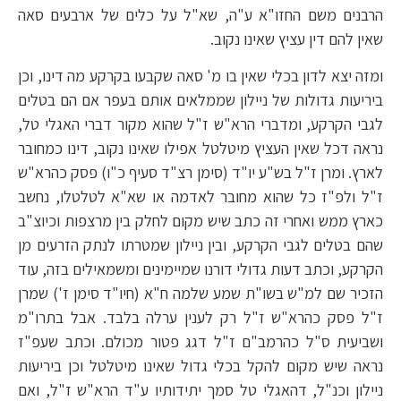
הרבנים משם החזו"א ע"ה, שא"ל על כלים של ארבעים סאה
שאין להם דין עציץ שאינו נקוב.
ומזה יצא לדון בכלי שאין בו מ' סאה שקבעו בקרקע מה דינו, וכן
ביריעות גדולות של ניילון שממלאים אותם בעפר אם הם בטלים
לגבי הקרקע, ומדברי הרא"ש ז"ל שהוא מקור דברי האגלי טל,
נראה דכל שאין העציץ מיטלטל אפילו שאינו נקוב, דינו כמחובר
לארץ. ומרן ז"ל בש"ע יו"ד (סימן רצ"ד סעיף כ"ו) פסק כהרא"ש
ז"ל ולפ"ז כל שהוא מחובר לאדמה או שא"א לטלטלו, נחשב
כארץ ממש ואחרי זה כתב שיש מקום לחלק בין מרצפות וכיוצ"ב
שהם בטלים לגבי הקרקע, ובין ניילון שמטרתו לנתק הזרעים מן
הקרקע, וכתב דעות גדולי דורנו שמיימינים ומשמאילים בזה, עוד
הזכיר שם למ"ש בשו"ת שמע שלמה ח"א (חיו"ד סימן ז') שמרן
ז"ל פסק כהרא"ש ז"ל רק לענין ערלה בלבד. אבל בתרו"מ
ושביעית ס"ל כהרמב"ם ז"ל דגג פטור מכולם. וכתב שעפ"ז
נראה שיש מקום להקל בכלי גדול שאינו מיטלטל וכן ביריעות
ניילון וכנ"ל, דהאגלי טל סמך יתידותיו ע"ד הרא"ש ז"ל, ואם