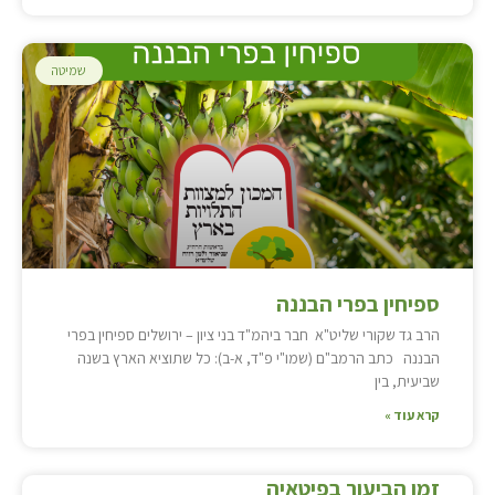
שמיטה
ספיחין בפרי הבננה
הרב גד שקורי שליט"א חבר ביהמ"ד בני ציון – ירושלים ספיחין בפרי
הבננה כתב הרמב"ם (שמו"י פ"ד, א-ב): כל שתוציא הארץ בשנה
שביעית, בין
קרא עוד »
זמן הביעור בפיטאיה