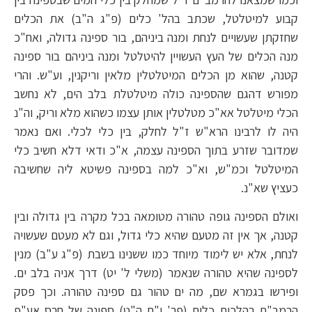
קבוע למיטלטל, שכתב בהל' כלים (פ"ג ה"ב) את הכלים
שחזקתן שעשויים לנחת ומנה ביניהם, בור ספינה גדולה, ואח"כ
מנה הכלים של העץ העשויין להיטלטל ומנה ביניהם בור ספינה
קטנה, שהוא מן הכלים המיטלטלין מלאין וריקנין, וע"ש. והרי
מפורש דהגם שהספינה כולה מיטלטלת בלב הים, לא נחשב
הכלי מיטלטל אא"כ מטלטלין אותן עצמו כשהוא מלא וריק, וה"נ
היה לו לרבינו הרא"ש ז"ל לחלק, בין כלי לכלי. ואם נאמר
שמדובר שזרע בתוך הספינה עצמה, א"כ ודאי דלא חשיב כלי
המיטלטל וכמ"ש, וא"כ למה בספינה פשיטא ליה שחשיבה
כעציץ שא"נ.
ואולם הספינה גופה טהורה מטומאה בכל מקרה בין גדולה ובין
קטנה, אך אין זה מטעם שהיא כלי גדול, וגם לא מעטם שעשויה
לנחת, אלא יש לימוד מיוחד כמו ששנינו בשבת (פ"ג ע"ב) מנין
לספינה שהיא טהורה שנאמר (משלי ל' יט) דרך אניה בלב ים.
ופירשו בגמרא שם, מה ים טהור גם ספינה טהורה. וכך פסק
הרמב"ם בהלכות כלים (פר' י"ח ה"ט) ספינה של חרס אע"פ