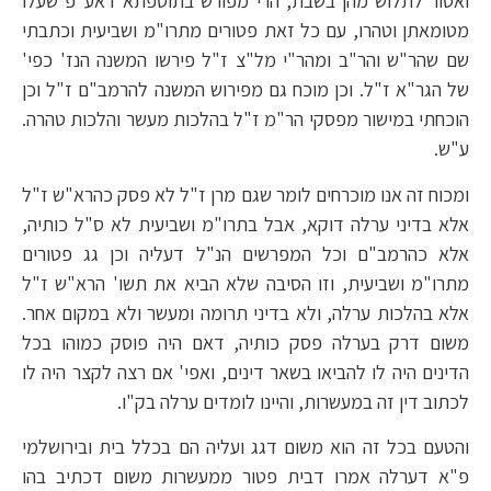
ואסור לתלוש מהן בשבת, הרי מפורש בתוספתא דאע"פ שעלו
מטומאתן וטהרו, עם כל זאת פטורים מתרו"מ ושביעית וכתבתי
שם שהר"ש והר"ב ומהר"י מל"צ ז"ל פירשו המשנה הנז' כפי'
של הגר"א ז"ל. וכן מוכח גם מפירוש המשנה להרמב"ם ז"ל וכן
הוכחתי במישור מפסקי הר"מ ז"ל בהלכות מעשר והלכות טהרה.
ע"ש.
ומכוח זה אנו מוכרחים לומר שגם מרן ז"ל לא פסק כהרא"ש ז"ל
אלא בדיני ערלה דוקא, אבל בתרו"מ ושביעית לא ס"ל כותיה,
אלא כהרמב"ם וכל המפרשים הנ"ל דעליה וכן גג פטורים
מתרו"מ ושביעית, וזו הסיבה שלא הביא את תשו' הרא"ש ז"ל
אלא בהלכות ערלה, ולא בדיני תרומה ומעשר ולא במקום אחר.
משום דרק בערלה פסק כותיה, דאם היה פוסק כמוהו בכל
הדינים היה לו להביאו בשאר דינים, ואפי' אם רצה לקצר היה לו
לכתוב דין זה במעשרות, והיינו לומדים ערלה בק"ו.
והטעם בכל זה הוא משום דגג ועליה הם בכלל בית ובירושלמי
פ"א דערלה אמרו דבית פטור ממעשרות משום דכתיב בהו