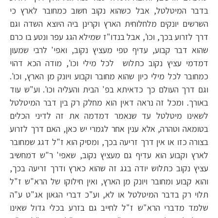
בדבר המיטלטל, אבל כשהוא נקוב חשוב כמחובר לארץ כי
השרשים יונקים מלחלוחית הארץ וקרינן ביה היוצא השדה וגם
דרך לזרוע בכך, וכו', אבל בנדו"ז שמילא הגג עפר ונטע בו כרם
שהוא דבר קבוע, עדיף טפי מעציץ נקוב, ואפי' לרבי שמעון
דמדמי עציץ נקוב כתלוש לכל מילי וכו', מודה הכא דהוי
כמחובר לכל מילי כיון שהוא מחובר וקבוע ויונק מן הארץ, וכו'.
וגם דרך העולם כך כדאיתא בפ' הבית והעליה וכו'. וע"ש עוד
באורך. ומכל זה נראה דאין הוא מחלק רק בין דבר המיטלטל
לשאינו מיטלטל עד שנאמר דמדמה את זה לדיני הכלים
בטומאה וטהרה, אלא ענין אחר לגמרי יש כאן, האם דרך לזרוע
בצורה כזו או אין דרך זריעה בכך, ומסיק הוא ז"ל דגג שמחובר
לארץ וקבוע הוא עדיף גם מעציץ נקוב, שאפי' ר"ש דמחשיב
עציץ נקוב כתלוש יודה בגג זה שהוא כארץ ודרך זריעה בכך,
והוא קבוע ומחובר ויונק מן הארץ, ואין חילוקו של הרא"ש ז"ל
תלוי רק בדבר המיטלטל או לא, וע"כ דברי הגאון אג"ט ע"ה
שלמד מדברי הרא"ש ז"ל לחייב גם בזרע בכלי גדול שאינו