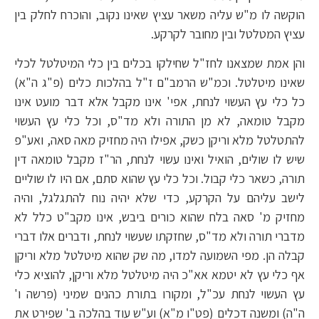
הוקשה לו מ"ש עליה משאר עציץ שאינו נקוב, והוכרח לחלק בין
עציץ המטלטל ובין מחובר לקרקע.
והן אמת שמצאנו לחז"ל שחילקו בכלים בין כלי המיטלטל לכלי
שאינו מיטלטל. וכמ"ש הרמב"ם ז"ל בהלכות כלים (פ"ג ה"א)
כל כלי עץ העשוי לנחת, אפי' אינו מקבל אלא דבר מועט אינו
מקבל טומאה, לא מן התורה ולא מד"ס, וכל כלי עץ העשוי
להתטלטל מלא וריקן כשק, אפילו היה מחזיק מאה סאה, ואע"פ
שיש לו שולים, הואיל ואינו עשוי לנחת, הר"ז מקבל טומאה דין
תורה, כשאר כלי קבול. וכל כלי עץ שהוא סתם, אם היו לו שוליים
לישב עליהם על הקרקע, כדי שלא יהיה נוח להתגלגל, והיה
מחזיק מ' סאה בלח שהוא כורים ביבש, אינו מקב"ט כלל לא
מדברי תורה ולא מד"ס, שחזקתו שעשוי לנחת, ודברים אלו דברי
קבלה הן. מפי השמועה למדו, מה שק שהוא מיטלטל מלא וריקן
אף כלי עץ לא יטמא אא"כ היה מיטלטל מלא וריקן, להוציא כלי
עץ העשוי לנחת עכ"ל, ומקורו בתורת כהנים שמיני (פרשה ו'
ה"ה) ומשנה דכלים (פט"ו מ"א) וע"ש עוד בהלכה ב' שפירט את