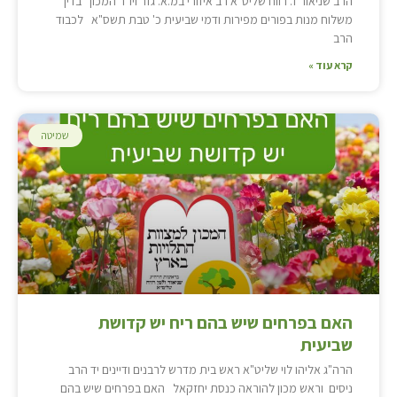
הרב שניאור ז. רווח שליט"א רב איזורי במ.א. גזר ויו"ר המכון בדין
משלוח מנות בפורים מפירות ודמי שביעית כ' טבת תשס"א לכבוד
הרב
קרא עוד »
שמיטה
האם בפרחים שיש בהם ריח יש קדושת
שביעית
הרה"ג אליהו לוי שליט"א ראש בית מדרש לרבנים ודיינים יד הרב
ניסים וראש מכון להוראה כנסת יחזקאל האם בפרחים שיש בהם