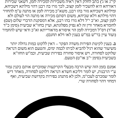
קי"ג או ג') כתב לחלק דאין ראיה משכירות למכירה לזמן, דשאני שכירות
דאורחא היא להשכיר לזמן קצוב, לכך גזרו בה רבנן דהוי מילתא דשכיחא,
ומילתא דשכיחא גזור בהו רבנן, משא"כ מכירה לזמן או מתנה ע"מ להחזיר
דהוי מילתא דלא שכיחא, משום דסתם מכירה או מתנה הוי לעולם ולא
לזמן קצוב, וא"כ י"ל דלא גזרו בהו רבנן, אלא דמסקנת הדברי שלום (שם)
לחומרא מאחר ודין זה לא נפיק מפלוגתא, ועיין בחזו"א שביעית (סימן כ"ד
או"ד) דס"ל דמכירה לזמן הוי איסורא מדאורייתא וא"כ ודאי שיש להחמיר
(ועוד עיין בר"ש במ"ש בענין לאו דלא תחנם).
ב.
בענין לקיטת הפירות משדה הפקר – דאין ללקוט כמות גדולה יותר
משיעור שהוא רגיל להביא לביתו לכמה ימים, והטעם הוא משום דנראה
שלוקט לסחורה, ויש איסור סחורה בפירות שביעית, וכמ"ש החזו"א
בשביעית (סימן י"ב או"ט) הטעם.
אמנם בזמן הזה שיש הרבה מבעלי הקרקעות שמוכרים אותם בקנין גמור
ע"י הרבנות, יש לומר דליכא חשדא דנראה דלוקט לסחורה, מאחר דיש
לומר שמכרם לעכו"מ, ולכן לא מתנהג בפירות בקדושת שביעית, ואף
דמחזי דהוי לסחורה שרי.