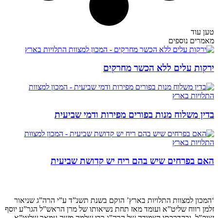
טען עוד
מאמרים נוספים
ירקות עלים ללא הכשר מחרקים
בדין משלוח מנות בפורים מפירות ודמי שביעית
האם בפרחים שיש בהם ריח יש קדושת שביעית
קצת עלינו…
‘המכון למצוות התלויות בארץ’ הוקם בשנת תשנ”ד ע”י הרה”ג שניאור
זלמן רווח שליט”א ועומד מאז תחת נשיאותו של מרן הראש”ל הגר”ע יוסף
זצוק”ל, ובהדרכתו הצמודה של הרה”ג רבי שלמה משה עמאר שליט”א