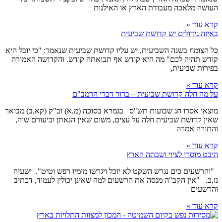
העושה מלאכה מעבודת הארץ או האילנות
קרא עוד »
באיזה גידולים יש קדושת שביעית
כל הצומח בשנה השביעית, יש עליו קדושת שביעית שנאמר: "כי יובל היא
קודש תהיה לכם" מה היא קודש אף תבואתה קודש. והקדושה האמורה
בפירות שביעית,
קרא עוד »
על מה חלה קדושת שביעית – ברור דברי הרמב"ם
מוצאי אסרו חג שבועות תש"ס בגמרא בסוכה (מ,א) וב"ק (קא,ב) מבואר
שאין קדושת שביעית חלה על עצים, משום שאין הנאתן וביעורם שוה,
והתורה אמרה
קרא עוד »
היבט מוסרי לציוי ושבתה הארץ
"והרשעים כים נגרש השקט לא יוכל ויגרשו מימיו רפש וטיט". ישעיה
נז,כ. "אין הקב"ה מנסה את הרשעים למה שאינן יכולין לעמוד, דכתיב
והרשעים
קרא עוד »