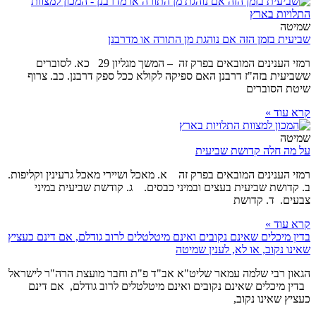
שמיטה
שביעית בזמן הזה אם נוהגת מן התורה או מדרבנן
רמזי הענינים המובאים בפרק זה – המשך מגליון 29 כא. לסוברים
ששביעית בזה"ז דרבנן האם ספיקה לקולא ככל ספק דרבנן. כב. צרוף
שיטת הסוברים
קרא עוד »
שמיטה
על מה חלה קדושת שביעית
רמזי הענינים המובאים בפרק זה א. מאכל ושיירי מאכל גרעינין וקליפות.
ב. קדושת שביעית בעצים ובמיני כבסים. ג. קודשת שביעית במיני
צבעים. ד. קדושת
קרא עוד »
בדין מיכלים שאינם נקובים ואינם מיטלטלים לרוב גודלם, אם דינם כעציץ
שאינו נקוב, או לא, לענין שמיטה
הגאון רבי שלמה עמאר שליט"א אב"ד פ"ת וחבר מועצת הרה"ר לישראל
בדין מיכלים שאינם נקובים ואינם מיטלטלים לרוב גודלם, אם דינם
כעציץ שאינו נקוב,