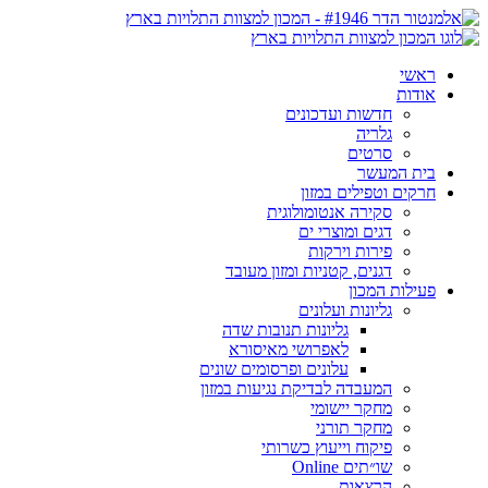
ראשי
אודות
חדשות ועדכונים
גלריה
סרטים
בית המעשר
חרקים וטפילים במזון
סקירה אנטומולוגית
דגים ומוצרי ים
פירות וירקות
דגנים, קטניות ומזון מעובד
פעילות המכון
גליונות ועלונים
גליונות תנובות שדה
לאפרושי מאיסורא
עלונים ופרסומים שונים
המעבדה לבדיקת נגיעות במזון
מחקר יישומי
מחקר תורני
פיקוח וייעוץ כשרותי
שו״תים Online
הרצאות