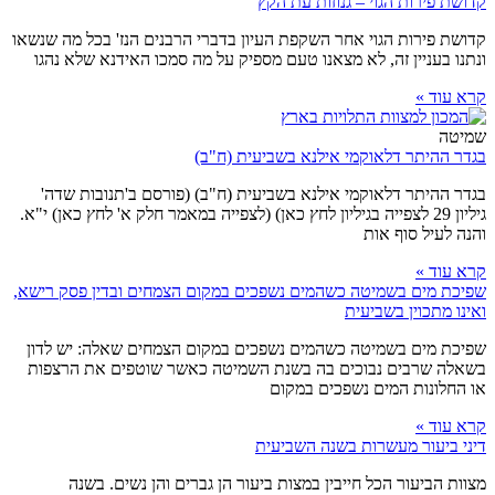
קדושת פירות הגוי – גנוזות עת הקץ
קדושת פירות הגוי אחר השקפת העיון בדברי הרבנים הנז' בכל מה שנשאו
ונתנו בעניין זה, לא מצאנו טעם מספיק על מה סמכו האידנא שלא נהגו
קרא עוד »
שמיטה
בגדר ההיתר דלאוקמי אילנא בשביעית (ח"ב)
בגדר ההיתר דלאוקמי אילנא בשביעית (ח"ב) (פורסם ב'תנובות שדה'
גיליון 29 לצפייה בגיליון לחץ כאן) (לצפייה במאמר חלק א' לחץ כאן) י"א.
והנה לעיל סוף אות
קרא עוד »
שפיכת מים בשמיטה כשהמים נשפכים במקום הצמחים ובדין פסק רישא,
ואינו מתכוין בשביעית
שפיכת מים בשמיטה כשהמים נשפכים במקום הצמחים שאלה: יש לדון
בשאלה שרבים נבוכים בה בשנת השמיטה כאשר שוטפים את הרצפות
או החלונות המים נשפכים במקום
קרא עוד »
דיני ביעור מעשרות בשנה השביעית
מצוות הביעור הכל חייבין במצות ביעור הן גברים והן נשים. בשנה