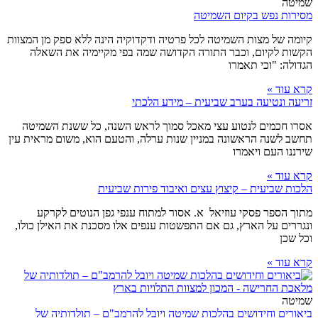
שמיטה
מסירות נפש בקיום השמיטה
קיומה של מצות השמיטה לכל פרטיה ודקדוקיה הינה ללא ספק מן המצוות
הקשות לקיום, וכבר התורה הקדושה שמה בפי מקיימיה את השאלה
הגדולה: "וכי תאמרו
קרא עוד »
זריעה ונטיעה בערב שביעית – מידע הלכתי
אסרו חכמים לנטוע עצי מאכל סמוך לראש השנה, כל ששנת השמיטה
תחשב לשנה הראשונה במניין שנות ערלה, והטעם הוא, משום מראית עין
שירננו העם ויאמרו
קרא עוד »
הלכות שביעית – קיצוץ עצים ואיבוד פירות שביעית
מתוך הספר פסקי עוזיאל א. אסור למתוח ענפי גפן הנוטים לקרקע
ונגררים על הארץ, גם אם התפשטות ענפים אלו מסכנת את האילן כולו,
וכל שכן
קרא עוד »
שמיטה
ביאורים וחידושים בהלכות שמיטה ויובל להרמב"ם – תולדותיה של