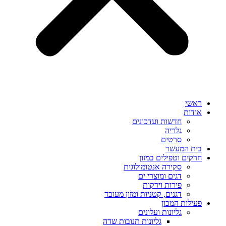
ראשי
אודות
חדשות ועדכונים
גלריה
סרטים
בית המעשר
חרקים וטפילים במזון
סקירה אנטומולוגית
דגים ומוצרי ים
פירות וירקות
דגנים, קטניות ומזון מעובד
פעילות המכון
גליונות ועלונים
גליונות תנובות שדה