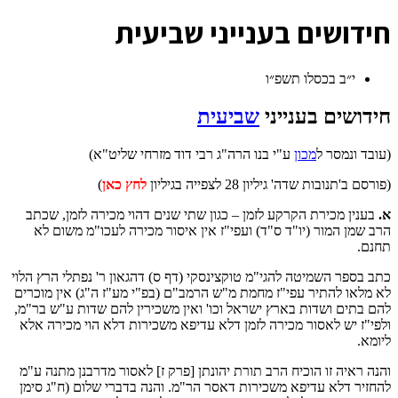
ח
ידושים בענייני שביעית
י״ב בכסלו תשפ״ו
חידושים בענייני
שביעית
(עובד ונמסר ל
מכון
ע"י בנו הרה"ג רבי דוד מזרחי שליט"א)
(פורסם ב'תנובות שדה' גיליון 28 לצפייה בגיליון
לחץ כאן
)
א.
בענין מכירת הקרקע לזמן – כגון שתי שנים דהוי מכירה לזמן, שכתב
הרב שמן המור (יו"ד ס"ד) ועפי"ז אין איסור מכירה לעכו"מ משום לא
תחנם.
כתב בספר השמיטה להגי"מ טוקצינסקי (דף ס) דהגאון ר' נפתלי הרץ הלוי
לא מלאו להתיר עפי"ז מחמת מ"ש הרמב"ם (בפ"י מע"ז ה"ג) אין מוכרים
להם בתים ושדות בארץ ישראל וכו' ואין משכירין להם שדות ע"ש בר"מ,
ולפי"ז יש לאסור מכירה לזמן דלא עדיפא משכירות דלא הוי מכירה אלא
ליומא.
והנה ראיה זו הוכיח הרב תורת יהונתן [פרק ז] לאסור מדרבנן מתנה ע"מ
להחזיר דלא עדיפא משכירות דאסר הר"מ. והנה בדברי שלום (ח"ג סימן