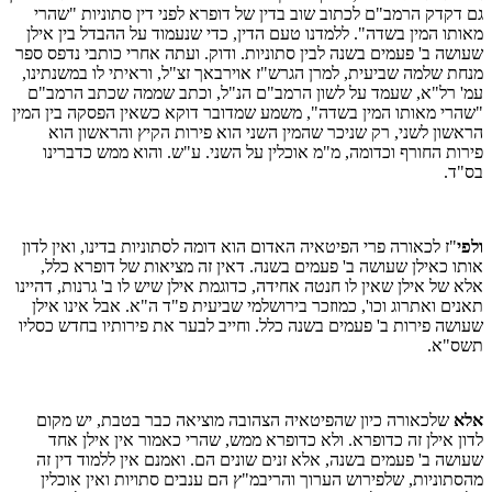
גם דקדק הרמב"ם לכתוב שוב בדין של דופרא לפני דין סתוניות "שהרי
מאותו המין בשדה". ללמדנו טעם הדין, כדי שנעמוד על ההבדל בין אילן
שעושה ב' פעמים בשנה לבין סתוניות. ודוק. ועתה אחרי כותבי נדפס ספר
מנחת שלמה שביעית, למרן הגרש"ז אוירבאך זצ"ל, וראיתי לו במשנתינו,
עמ' רל"א, שעמד על לשון הרמב"ם הנ"ל, וכתב שממה שכתב הרמב"ם
"שהרי מאותו המין בשדה", משמע שמדובר דוקא כשאין הפסקה בין המין
הראשון לשני, רק שניכר שהמין השני הוא פירות הקיץ והראשון הוא
פירות החורף וכדומה, מ"מ אוכלין על השני. ע"ש. והוא ממש כדברינו
בס"ד.
ולפי
"ז לכאורה פרי הפיטאיה האדום הוא דומה לסתוניות בדינו, ואין לדון
אותו כאילן שעושה ב' פעמים בשנה. דאין זה מציאות של דופרא כלל,
אלא של אילן שאין לו חנטה אחידה, כדוגמת אילן שיש לו ב' גרנות, דהיינו
תאנים ואתרוג וכו', כמוזכר בירושלמי שביעית פ"ד ה"א. אבל אינו אילן
שעושה פירות ב' פעמים בשנה כלל. וחייב לבער את פירותיו בחדש כסליו
תשס"א.
אלא
שלכאורה כיון שהפיטאיה הצהובה מוציאה כבר בטבת, יש מקום
לדון אילן זה כדופרא. ולא כדופרא ממש, שהרי כאמור אין אילן אחד
שעושה ב' פעמים בשנה, אלא זנים שונים הם. ואמנם אין ללמוד דין זה
מהסתוניות, שלפירוש הערוך והריבמ"ץ הם ענבים סתויות ואין אוכלין