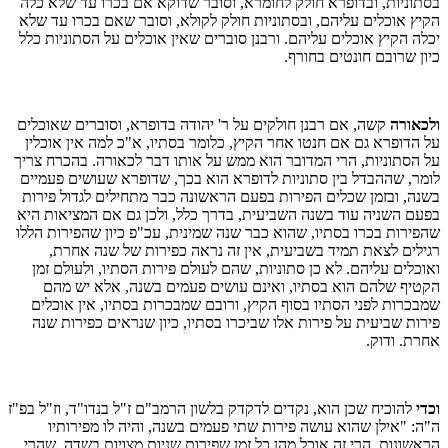
בסתוניות, ובדופרא חולק לחומרא, וסובר שדוקא אם בכרו עד שלא כלה
הקיץ אוכלים עליהם, ובסתוניות חולק לקולא, וסובר שאם בכרו עד שלא
יכלה הקיץ אוכלים עליהם. ורבנן סוברים שאין אוכלים על הסתוניות כלל
כיון שרובם חונטים בחורף.
ולכאורה
קשה, אם רבנן חולקים על ר' יהודה בדופרא, וסוברים שאוכלים
על הדופרא גם אם חנטו אחר הקיץ, כלומר בסתיו, א"כ למה אין אוכלין
על הסתוניות, הרי המדובר הוא ממש על אותו דבר לכאורה. בהכרח צריך
לומר, שההבדל בין סתוניות לדופרא הוא בכך, שדופרא שעושים פעמיים
בשנה, ובזמן שכלים הפירות בפעם הראשונה כבר מתחילים לגדול פירות
בפעם השניה עוד בשנה השביעית, בדרך כלל, ולכן גם אם המציאות היא
שהפירות בכרו בסתיו, שהוא כבר שנה שמינית, עכ"פ כיון שהפירות הללו
רגילים לצאת תמיד בשביעית, אין זה נראה כפירות של שנה אחרת,
ואוכלים עליהם. לא כן סתוניות, שהם לעולם פירות הסתיו, ולעולם זמן
הקטיף שלהם הוא בסתיו, ואינם עושים פעמים בשנה, אלא יש מהם
שמבכרות לפני הסתיו בסוף הקיץ, ורובם שמבכרות בסתיו, אין אוכלים
פירות שביעית על פירות אלו שביכרו בסתיו, כיון שנראים כפירות שנה
אחרת. ודוק.
וכדי
להוכיח שכן הוא, נקדים לדקדק בלשון הרמב"ם ז"ל בנדו"ד, וז"ל בפ"ז
ה"ה: "אילן שהוא עושה פירות שתי פעמים בשנה, והיה לו מפירותיו
הראשונות, הרי זה אוכל מהן כל זמן שפירות שניות מצויות בשדה. שהרי