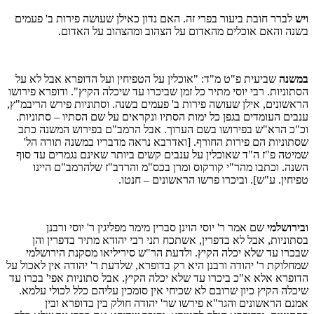
ויש
לברר חובת ביעור בפרי זה. האם נדון כאילן שעושה פירות ב' פעמים
בשנה והאם אוכלים מהאדום על הצהוב ומהצהוב על האדום.
במשנה
שביעית פ"ט מ"ד: "אוכלין על הטפיחין ועל הדופרא אבל לא על
הסתוניות. רבי יוסי מתיר כל זמן שביכרו עד שיכלה הקיץ". ודופרא פירושו
הראשונים, אילן שעושה פירות ב' פעמים בשנה. וסתוניות פירש הריבמ"ץ,
ענבים העומדים בגפן כל ימות הסתיו ונקראים על שם הסתיו – סתוניות.
וכ"כ הרא"ש בפירושו בשם הערוך. אבל הרמב"ם בפירוש המשנה כתב
שסתוניות הם פירות החורף. [ואדרבא נראה מדבריו במשנה תורה הל'
שמיטה פ"ז ה"ד שאוכלין על ענבים קשים ביותר שאינם נגמרים עד סוף
השנה. וכתבו מהר"י קורקוס ומרן בכס"מ והרדב"ז שלהרמב"ם היינו
טפיחין. ע"ש]. וביכרו פרשו הראשונים – חנטו.
ובירושלמי
שם אמר ר' יוסי הוינן סברין מימר מפליגין ר' יוסי ורבנן
בסתוניות, אבל לא בדפרין, אשתכח תני רבי יהודא מתיר בדפרין והן
שבכרו עד שלא יכלה הקיץ. ולדעת הר"ש סיריליאו מסקנת הירושלמי
שמחלוקת ר' יהודה ורבנן היא רק בדופרא, שלדעת ר' יהודה אין לאכול על
הדופרא אלא א"כ ביכרו עד שלא יכלה הקיץ. אבל סתוניות אפי' בכרו עד
שיכלה הקיץ כיון שרובם לא שכיחי אין סומכין עליהם כלל לכולי עלמא.
אמנם הראשונים והגר"א פירשו שר' יהודה חולק בין בדופרא ובין