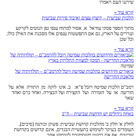
שירננו העם ויאמרו
קרא עוד »
הלכות שביעית – קיצוץ עצים ואיבוד פירות שביעית
מתוך הספר פסקי עוזיאל א. אסור למתוח ענפי גפן הנוטים לקרקע
ונגררים על הארץ, גם אם התפשטות ענפים אלו מסכנת את האילן כולו,
וכל שכן
קרא עוד »
שמיטה
ביאורים וחידושים בהלכות שמיטה ויובל להרמב"ם – תולדותיה של
מלאכת החרישה
רמב"ם הלכות שמיטה ויובל פ"א: ב. אינו לוקה מן התורה אלא על
הזריעה או על הזמירה ועל הקצירה ועל הבצירה. ואחד כרם ואחד
שאר
קרא עוד »
באיזה גידולים יש קדושת שביעית – ח"ב
לחלק א' חלק ב' מהלכות קדושת שביעית: פשתן וכותנה [סיבים],
העומדים בעיקר לשימוש בתעשיית הבגדים, אינם קדושים בקדושת
שביעית, אף אם במעט משתמשים לשימוש אחר.