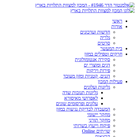
ראשי
אודות
חדשות ועדכונים
גלריה
סרטים
בית המעשר
חרקים וטפילים במזון
סקירה אנטומולוגית
דגים ומוצרי ים
פירות וירקות
דגנים, קטניות ומזון מעובד
פעילות המכון
גליונות ועלונים
גליונות תנובות שדה
לאפרושי מאיסורא
עלונים ופרסומים שונים
המעבדה לבדיקת נגיעות במזון
מחקר יישומי
מחקר תורני
פיקוח וייעוץ כשרותי
שו״תים Online
הרצאות