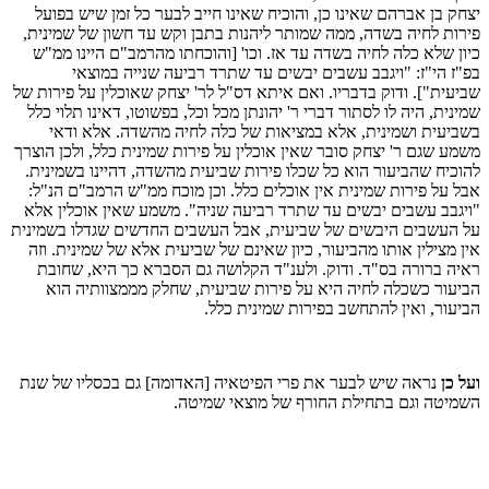
יצחק בן אברהם שאינו כן, והוכיח שאינו חייב לבער כל זמן שיש בפועל
פירות לחיה בשדה, ממה שמותר ליהנות בתבן וקש עד חשון של שמינית,
כיון שלא כלה לחיה בשדה עד אז. וכו' [והוכחתו מהרמב"ם היינו ממ"ש
בפ"ז הי"ז: "ויגבב עשבים יבשים עד שתרד רביעה שנייה במוצאי
שביעית"]. ודוק בדבריו. ואם איתא דס"ל לר' יצחק שאוכלין על פירות של
שמינית, היה לו לסתור דברי ר' יהונתן מכל וכל, בפשוטו, דאינו תלוי כלל
בשביעית ושמינית, אלא במציאות של כלה לחיה מהשדה. אלא ודאי
משמע שגם ר' יצחק סובר שאין אוכלין על פירות שמינית כלל, ולכן הוצרך
להוכיח שהביעור הוא כל שכלו פירות שביעית מהשדה, דהיינו בשמינית.
אבל על פירות שמינית אין אוכלים כלל. וכן מוכח ממ"ש הרמב"ם הנ"ל:
"ויגבב עשבים יבשים עד שתרד רביעה שניה". משמע שאין אוכלין אלא
על העשבים היבשים של שביעית, אבל העשבים החדשים שגדלו בשמינית
אין מצילין אותו מהביעור, כיון שאינם של שביעית אלא של שמינית. וזה
ראיה ברורה בס"ד. ודוק. ולענ"ד הקלושה גם הסברא כך היא, שחובת
הביעור כשכלה לחיה היא על פירות שביעית, שחלק מממצוותיה הוא
הביעור, ואין להתחשב בפירות שמינית כלל.
ועל כן
נראה שיש לבער את פרי הפיטאיה [האדומה] גם בכסליו של שנת
השמיטה וגם בתחילת החורף של מוצאי שמיטה.