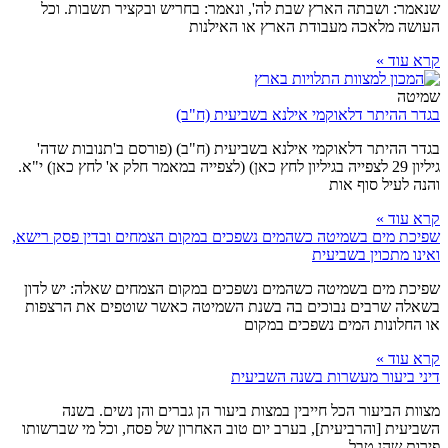
שנאמר: ושבתה הארץ שבת לה', ונאמר: בחריש ובקציר תשבות. וכל
העושה מלאכה מעבודת הארץ או האילנות
קרא עוד »
שמיטה
בגדר ההיתר דלאוקמי אילנא בשביעית (ח"ב)
בגדר ההיתר דלאוקמי אילנא בשביעית (ח"ב) (פורסם ב'תנובות שדה'
גיליון 29 לצפייה בגיליון לחץ כאן) (לצפייה במאמר חלק א' לחץ כאן) י"א.
והנה לעיל סוף אות
קרא עוד »
שפיכת מים בשמיטה כשהמים נשפכים במקום הצמחים ובדין פסק רישא,
ואינו מתכוין בשביעית
שפיכת מים בשמיטה כשהמים נשפכים במקום הצמחים שאלה: יש לדון
בשאלה שרבים נבוכים בה בשנת השמיטה כאשר שוטפים את הרצפות
או החלונות המים נשפכים במקום
קרא עוד »
דיני ביעור מעשרות בשנה השביעית
מצוות הביעור הכל חייבין במצות ביעור הן גברים והן נשים. בשנה
השביעית [והרביעית], בערב יום טוב האחרון של פסח, וכל מי שברשותו
פירות שהן טבל