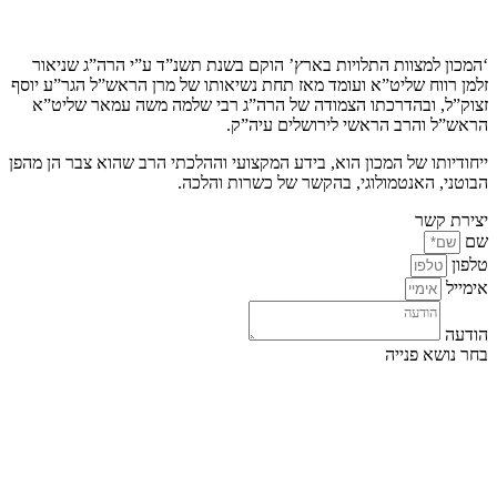
קצת עלינו…
‘המכון למצוות התלויות בארץ’ הוקם בשנת תשנ”ד ע”י הרה”ג שניאור
זלמן רווח שליט”א ועומד מאז תחת נשיאותו של מרן הראש”ל הגר”ע יוסף
זצוק”ל, ובהדרכתו הצמודה של הרה”ג רבי שלמה משה עמאר שליט”א
הראש”ל והרב הראשי לירושלים עיה”ק.
ייחודיותו של המכון הוא, בידע המקצועי וההלכתי הרב שהוא צבר הן מהפן
הבוטני, האנטמולוגי, בהקשר של כשרות והלכה.
יצירת קשר
שם
טלפון
אימייל
הודעה
בחר נושא פנייה