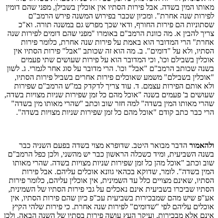
מאותו המין בשדה. אבל פירות הסתיו אין אוכלין בשבילן, מפני שהם דומין
לפירות שנה אחרת". ומכיון שכבר בפירוש המשנה פירש הרמב"ם
שסתוניות הם פירות החורף, ודאי שכך מפרש גם במשנה תורה. וא"כ
צריך להבין א. מה כוונת הרמב"ם באומרו "מפני שהם דומים לפירות שנה
אחרת" הרי המדובר הוא באמת על פירות שנה אחרת, כלומר פירות
הסתיו, ולא על "דומים". ב. מה הוא זה שכותב "אבל" פירות הסתיו אין
אוכלין בשבילם וכו', וכי המדובר הוא על פירות שעושים שתי פעמים
בשנה שכותב הרמב"ם "אבל" וכו'. הרי מדובר על סוג אחר לגמרי. ג. לשון
"אוכלין בשבילם" משמע שאוכלים פירות אחרים בשביל פירות הסתיו,
ולא אותם הפירות עצמם. ד. עוד צריך לדקדק במ"ש הרמב"ם שפירות
שעושים ב' פעמים בשנה "אוכל מהם כל זמן שפירות שניות מצויות בשדה,
שהרי מאותו המין בשדה" למה חזר שוב וכתב "שהרי מאותו מין בשדה"
הרי כבר כתב קודם "אוכל מהם כל זמן שפירות שניות מצויות בשדה".
ולהאמור
הדבר מבואר היטב. שדופרא מצוי בשדה בפעם השניה כבר
בשנה השביעית, ומיד כשכלה הראשון כבר יש מהשני, ולכן כפל הרמב"ם
שוב וכתב "אוכל מהן כל זמן שפירות שניות מצויות בשדה. שהרי מאותו
המין בשדה". לומר, שדוקא בכהאי גוונא אוכלים עליהם. אבל פירות
הסתיו, שאינם מצויים כלל עד השמינית, אין אוכלין עליהם, כלומר פירות
הסתיו שביכרו בשביעית אינם נאכלים על גבי פירות הסתיו של השמינית,
אע"פ שיש מהם שמבכירות בשביעית עכ"פ כיון שהם פירות הסתיו, אין
אוכלים עליהם לפי "שדומים" לפירות שנה אחרת. כי פירות שלהי הקיץ
אינם אלא מבכירות, ועיקר העץ עושה פירות בסתיו של השנה הבאה. ולכן