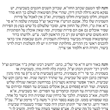
והנה
לפי הטעם שכתב החזו"א, שברוב השנים חונטים בשביעית, יש
נפקא מינא גדולה לנדון דידן, שהרי אילן הפיטאיה לעולם כך הוא סדר
חנטתו, חלקו בשביעית וחלקו בשמינית, וא"כ אין לאכול על פירות
השמינית שלו כלל. אמנם הגרש"ז אוירבאך זצ"ל במנחת שלמה ח"א סי'
נ"א אות ט"ו, חולק על החזון איש, וסובר שלעולם כל שיש בעץ מן הפירות
שפיר אוכלים גם אם הם פירות שמינית, ומה שאין אוכלין על הסתוניות
הוא משום שיש הפרש זמן רב בין הראשון לשני. ע"ש. ולדעתו ברור
שהפיטאיה פטורה מביעור בתחילת השמינית. והגם שבאמת איני כדאי
להכניס ראשי בין ההרים, מחלוקת יסודית זו יש לה השלכות רבות לדיני
ביעור, ותורה היא וללמוד אני צריך.
והנה
באור זרוע ח"א סי' של"ב, כתב: "השיב רבינו יצחק ב"ר אברהם זצ"ל
להרב רבי' יהונתן הכהן זצ"ל, כתבת כלה לחיה מתי, בשביעית או
בשמינית. כך פי' ר"ת בשמינית, כדתנן [שביעית פ"ט מ"ז] עד מתי נהנין
ושורפין בתבן וקש של שביעית, עד שתרד רביעה שניה. ואי בתבן וקש של
שביעית, האיך אפשר שתהא נקצר{ת} במרחשון תבואה שגדלה שליש
בששית. ועוד תניא [פסחים נג,א] אוכלים בענבים עד הפסח ובזיתים עד
עצרת ובגרוגרות עד חנוכה ובתמרים עד הפורים. ואי בשביעית, א"א
להנות, אא"כ בששית. הלכך על כרחין שנת שמינית היה ביעור כל אחד,
כמו שמפורש בזמנו. וכן מצא בספר הרב ר' משה ב"ר מיימון זצ"ל". עכ"ל
האור זרוע. ונראה שר' יהונתן הכהן היה סבור שמיד כשנגמרה שביעית
צריך לבער כל מה שיש לו, אע"פ שמצוי בשדה עוד לחיה. והשיב לו ר'