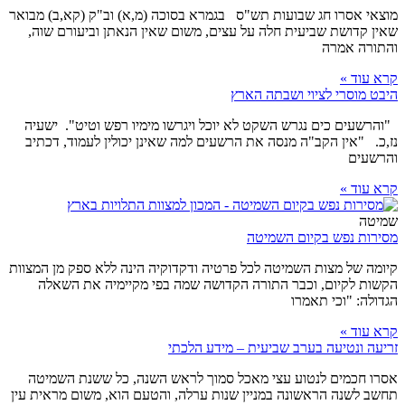
מוצאי אסרו חג שבועות תש"ס בגמרא בסוכה (מ,א) וב"ק (קא,ב) מבואר
שאין קדושת שביעית חלה על עצים, משום שאין הנאתן וביעורם שוה,
והתורה אמרה
קרא עוד »
היבט מוסרי לציוי ושבתה הארץ
"והרשעים כים נגרש השקט לא יוכל ויגרשו מימיו רפש וטיט". ישעיה
נז,כ. "אין הקב"ה מנסה את הרשעים למה שאינן יכולין לעמוד, דכתיב
והרשעים
קרא עוד »
שמיטה
מסירות נפש בקיום השמיטה
קיומה של מצות השמיטה לכל פרטיה ודקדוקיה הינה ללא ספק מן המצוות
הקשות לקיום, וכבר התורה הקדושה שמה בפי מקיימיה את השאלה
הגדולה: "וכי תאמרו
קרא עוד »
זריעה ונטיעה בערב שביעית – מידע הלכתי
אסרו חכמים לנטוע עצי מאכל סמוך לראש השנה, כל ששנת השמיטה
תחשב לשנה הראשונה במניין שנות ערלה, והטעם הוא, משום מראית עין