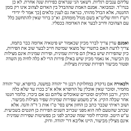
עליהם ענבים רגליות. דשאני הני שנראים כפירות שנה אחרת. לא כן
בנדו"ד. וכמבואר. אמנם האמת שההבדל בין האדום לצהוב אינו רק בזמן
החנטה, אלא הבדל מהותי, כנראה גם לענין כלאים [כך אמר לי ידידי
רש"ז רווח שליט"א בשם מגדל מומחה]. וא"כ ברור שאין להתחשב כלל
עם הצהובה וחייב לבער את האדומה בכסליו.
ואמנם
עדין צריך לברר מכיון שכאמור יש פיטאיה אדומה כבר בתמוז,
צריך לדעת האם בתשרי של מוצאי שמיטה חייב לבער שוב את הפירות,
כיון שהפירות שיש באילן הם פירות שמינית, ופירות שמינית אינם מצילות
מן הביעור, או נאמר מכיון שיש באילן פירות הרי לא כלה לחיה מן השדה
ופטור מביעור דפירות שמינית מצילות.
ולכאורה
אם נדקדק במחלוקת רבנן ור' יהודה במשנה, בדופרא, שר' יהודה
מחמיר, וסובר שאין אוכלין על הדופרא אלא א"כ בכרו עד שלא כלה
הקיץ, ורבנן חולקים וסוברים שאוכלים עליהם גם אם ביכרו, כלומר חנטו
אחר שכלה הקיץ. א"כ משמע שפירות שמינית שפיר מצילות מביעור.
ושוב ראיתי שכבר כתב כן החזון איש בסי' ט"ו אות ג' ד"ה והנה. אלא
שכתב שהטעם לזה הוא מפני שברוב השנים הפירות כן חונטים בשביעית.
ע"ש היטב. ומוכרח לומר שמה שכתב לפני כן בפשיטות שפירות שמינית
אינם מצילין מביעור, היינו אליבא דר' יהודה. ודוק.