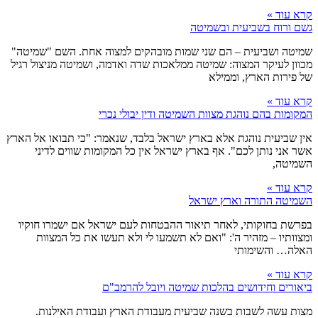
קרא עוד »
גשם ורוח בשביעית ובשמיטה
שמיטה ושביעית – הם שני שמות מובהקים למצוה אחת. השם "שמיטה"
מכוון לעיקר המצוה: שמיטה ממלאכות שדה ואדמה, ושמיטה מניצול רגיל
של פירות הארץ, וממילא
קרא עוד »
המקומות בהם נוהגת מצוות השמיטה ודין יבולי נכרי
אין שביעית נוהגת אלא בארץ ישראל בלבד, שנאמר: "כי תבואו אל הארץ
אשר אני נותן לכם". אף בארץ ישראל אין כל המקומות שווים לדיני
השמיטה,
קרא עוד »
השמיטה התורה וארץ ישראל
בפרשת בחוקותי, לאחר תיאור ההבטחות לעם ישראל אם ישמרו חוקיו
ומצוותיו – מזהיר ה': "ואם לא תשמעו לי ולא תעשו את כל המצוות
האלה… והשימותי
קרא עוד »
ביאורים וחידושים בהלכות שמיטה ויובל להרמב"ם
מצות עשה לשבות בשנה שביעית מעבודת הארץ ועבודת האילנות.