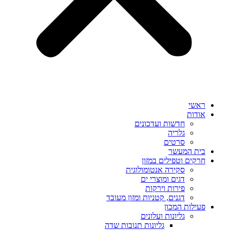
ראשי
אודות
חדשות ועדכונים
גלריה
סרטים
בית המעשר
חרקים וטפילים במזון
סקירה אנטומולוגית
דגים ומוצרי ים
פירות וירקות
דגנים, קטניות ומזון מעובד
פעילות המכון
גליונות ועלונים
גליונות תנובות שדה