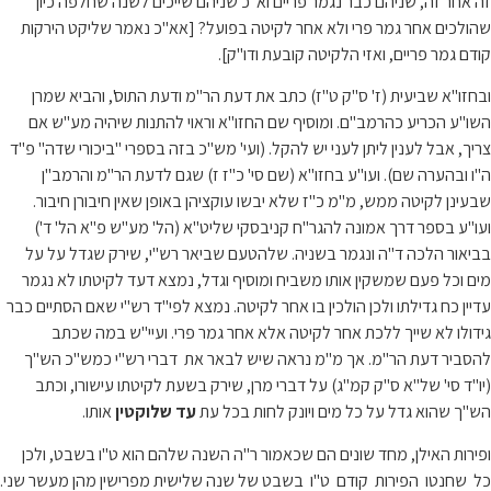
זה אחר זה, שניהם כבר נגמר פריים וא"כ שניהם שייכים לשנה שחלפה כיון
שהולכים אחר גמר פרי ולא אחר לקיטה בפועל? [אא"כ נאמר שליקט הירקות
קודם גמר פריים, ואזי הלקיטה קובעת ודו"ק].
ובחזו"א שביעית (ז' ס"ק ט"ז) כתב את דעת הר"מ ודעת התוס', והביא שמרן
השו"ע הכריע כהרמב"ם. ומוסיף שם החזו"א וראוי להתנות שיהיה מע"ש אם
צריך, אבל לענין ליתן לעני יש להקל. (ועי' מש"כ בזה בספרי "ביכורי שדה" פ"ד
ה"ו ובהערה שם). ועו"ע בחזו"א (שם סי' כ"ז ז) שגם לדעת הר"מ והרמב"ן
שבעינן לקיטה ממש, מ"מ כ"ז שלא יבשו עוקציהן באופן שאין חיבורן חיבור.
ועו"ע בספר דרך אמונה להגר"ח קניבסקי שליט"א (הל' מע"ש פ"א הל' ד')
בביאור הלכה ד"ה ונגמר בשניה. שלהטעם שביאר רש"י, שירק שגדל על על
מים וכל פעם שמשקין אותו משביח ומוסיף וגדל, נמצא דעד לקיטתו לא נגמר
עדיין כח גדילתו ולכן הולכין בו אחר לקיטה. נמצא לפי"ד רש"י שאם הסתיים כבר
גידולו לא שייך ללכת אחר לקיטה אלא אחר גמר פרי. ועיי"ש במה שכתב
להסביר דעת הר"מ. אך מ"מ נראה שיש לבאר את דברי רש"י כמש"כ הש"ך
(יו"ד סי' של"א ס"ק קמ"ג) על דברי מרן, שירק בשעת לקיטתו עישורו, וכתב
הש"ך שהוא גדל על כל מים ויונק לחות בכל עת
עד שלוקטין
אותו.
ופירות האילן, מחד שונים הם שכאמור ר"ה השנה שלהם הוא ט"ו בשבט, ולכן
כל שחנטו הפירות קודם ט"ו בשבט של שנה שלישית מפרישין מהן מעשר שני.