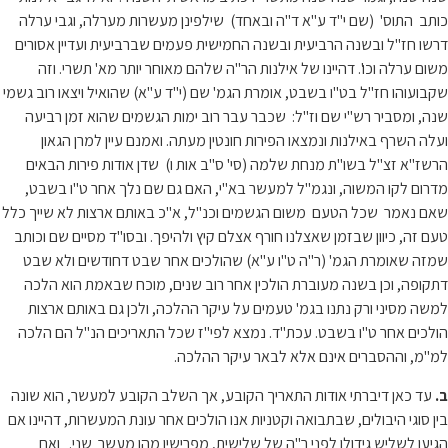
כותב התוס' (שם י"ד ע"א ד"ה ובאחד) שילפינן מעשרות מערלה, וגבי ערלה
דרשו חז"ל ובשנה הרביעית ובשנה החמישית פעמים שברביעית ועדיין אסורים
משום ערלה וכו'. דהיינו של אילנות הר"ה שלהם מאוחר יותר מא' תשרי. וזה
שקבועוהו חז"ל בט"ו בשבט, אומרת הגמ' שם (י"ד ע"א) שהואיל ויצאו רוב גשמי
שנה, ומסביר רש"י שם וז"ל: שכבר עבר רוב ימות הגשמים שהוא זמן רביעה
ועלה השרף באילנות ונמצאו הפירות חונטין מעתה. ואמנם עיין למרן הגאון
הרשז"א זצ"ל בשו"ת מנחת שלמה (סי' ס"ב אות ו) שדן אודות פירות הבאים
מדרום לקו המשוה, ונגמ"ל למעשר בא"י, האם גם שם נלך אחר ט"ו בשבט,
שאם נאמר שכל הטעם משום הגשמים וכנ"ל, א"כ באותם ארצות לא שייך כלל
טעם זה, כיוון שבזמן שאצלנו חורף אצלם קיץ ולהיפך. ובסו"ד מסיים שם וכותב
שמזה שאומרת הגמ' (ר"ה ט"ו ע"א) שהולכים אחר שבט דחודשים ולא שבט
דתקופה, וכן בשנה מעוברת הולכין אחר רוב שנים, מוכח שבאמת הוא הלכה
למשה מסיני ורק נתנו בגמ' טעמים על עיקר ההלכה, ולכן גם באותם ארצות
הולכים אחר ט"ו בשבט. עכת"ד. נמצא לפי"ז שכל התאריכים הנ"ל הם הלכה
למ"מ, וההסברים אינם אלא לבאר עיקר ההלכה.
ב.
עד כאן דיברתי אודות התאריך הקובע, אך השלב הקובע למעשר, הוא שונה
בין סוגי היבולים, שבתבואה וקטניות אנו הולכים אחר עונת המעשרות, דהיינו אם
הגיעו לשליש גידולן לפני ר"ה של שלישית, מפרישין מהן מעשר שני. ואם