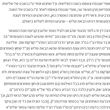
ואפי' שנגמרו ונאספו בשנה השלישית. וכל שחנטו אחרי ט"ו בשבט של שלישית
מפרישין מהן מעשר עני, ואפי' שנגמרו ונאספו לאחר ט"ו בשבט של השנה
הרביעית. וראוי לידע שהחנטה האמורה כאן, היינו שהגיעו הפירות לעונת
המעשרות דהיינו הבאת שליש – שהגיעו הפירות לשליש בישולם.
הנה דין זה נלמד מהגמ' שהבאנו לעיל נאמר שלענין קביעת שנת המעשר
באילן הולכין בתר חנטה. והר"מ שם כתב "פירות שהגיעו לעונת המעשרות" וכו'.
וכבר עמדו ע"ז בנו"כ שם. ועיקר הדברים כתב המהר"י קורקוס שם. שלדעת
הר"מ היינו חנטה היינו עונת המעשרות שהוא הבאת שליש (וצ"ל שחוץ מאתרוגים
ותפוחים שעונה"מ שלהם פחות משליש. והוא משיתעגלו וכמש"כ הר"מ בהל'
מעשר פ"ב ה"ה). וכבר האריך לבאר ולהוכיח שדעת הר"מ כך היא, מו"ר הגאון
הרשמ"ע שליט"א ב"תנובות שדה" גליון מס' 5. והוכיח מהגמ' כדברי המהר"י
קורקוס בר"מ, ועיי"ש. וגם מרן בשו"ע (שם) נקט הלשון של עונת המעשרות. ולא
סתם חנטה. וכ"כ מרן החזו"א (שביעית ס"ז י"ב) שדעת הר"מ שעונה"מ היינו
חנטה והיינו שליש וזהו בכל האילנות (גם זיתים וענבים חוץ מאתרוגים ותפוחים)
וכותב שם, ולענין הלכה כבר הכריע בשו"ע (סי' של"א סקכ"ה) כהרמב"ם.
והבאת שליש לענין זה היינו שיבשילו הפירות עד שליש מהבישול הראוי להם, וכך
הכרעת האחרונים. ועי' בכפתור ופרח (פכ"ו), [וכבר הוכיח את כל זה שכן עיקר
ההלכה בדעת רבינו הרמב"ם מו"ר ועט"ר הג"ר שלמה משה עמאר שליט"א