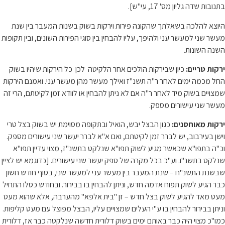
בתנובות שדה גליון מס' 17, עי"ש].
היוצא להלכה בשאלתך שהקונה פירות וירקות בשוק בשנות המעבר בין שנת
מעשר שני למעשר עני ולהיפך, עליו להבחין בין סוגי הפירות השונים, ובין תקופות
השנה השונות.
ירקות טריים:
כיון שבירקות הולכים אחר הלקיטה לכן כל הירקות שיהיו בשוק
החל מכמה ימים לאחר ר"ה תשנ"ז ואילך מעשר מהן מעשר עני. ואמנם הירקות
שמצויים בשוק מיד לאחר ר"ה אם לא ניתן להבחין או לוודא זמן לקיטתם, הרי זה
מעשר שני עישורים מספק.
ירקות מאוחסנים:
כגון הבצל יבש, הואיל ובתקופה מסוימת יש בשוק בצל טרי
וישן בעירבוב, יש לברר זמן לקיטתם, ואם א"א לברר יעשר שני עישורים מספק.
וכ"ה בתפו"א שכאשר מגיע לשוק תפו"א שנלקט בתשנ"ז, מצוי עדיין תפו"א
שנלקט בתשנ"ו. וע"כ בכל מקרה של ספק יעשר שני עישורים. [כדוגמא יש לציין
שבשנת התשנ"ח – שנת המעבר בין מעשר עני למעשר שני, בסוף חודש חשון
כבר הגיע לשוק תפוח אדמה חדש, וניתן להבחין בו בבירור. ובחודש כסלו התחיל
מעט מאד להגיע לשוק בצל חדש – זן "בית אלפא" מהערבה, אלא שהוא מעט
וניתן בבירור להבחין בו ע"י העלים שמצויים עליו, הבצל מפוצל עם מעט קליפות.
כמו"כ מצוי היה כבר באותם ימים בשוק דלורית חדשה שנלקטה כבר אז, דלורית