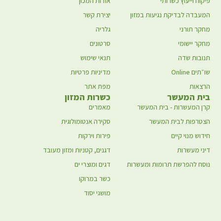
פיקוח וייעוץ כשרותי
אודות המכון
המעבדה לבדיקת נגיעות במזון
יצירת קשר
מחקר תורני
גלריה
מחקר יישומי
סרטונים
תנובות שדה
תנאי שימוש
שו״תים Online
מדיניות פרטיות
הרצאות
מפת אתר
בית המעשר
כשרות המזון
קרן המעשרות - בית המעשר
מאמרים
הצטרפות לבית המעשר
סקירה אנטומולוגית
חידוש מנוי קיים
פירות וירקות
דיני מעשרות
דגנים, קטניות ומזון מעובד
נוסח להפרשת תרומות ומעשרות
דגים ומוצרי ים
כשר במרוקו
מושגי יסוד