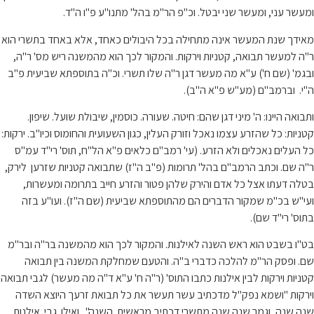
ומעשר עני, ומעשר שני יבטל. וכ"פ הר"מ בהל' מתנו"ע פ"ו ה"ד.
מאידך שנת המעשר אינה מתחילה בכל היבולים כאחד, אלא באחד בתשרי הוא
ר"ה למעשר תבואה, קטניות וירקות. והמקור לכך הוא מהמשנה ריש מס' ר"ה,
ובגמ' (שם ח') ע"א מה מעשר דגן ר"ה שלו תשרי. וכ"ה בתוספתא שביעית פ"ב
ה"י. וברמב"ם (מע"ש פ"א ה"ב).
ותבואה היינו: ה' מיני דגן שהם: חיטה. שעורה. כוסמין, שיבולת שועל. שיפון.
קטניות: כל שהזרע עצמו נאכל וזורק העלין, כגון השעועית והחומוס וכיו"ב. ירקות:
כל העלים נאכלים ולא הזרע. (עי' רמב"ם כלאים פ"א הל"ח, תוס' רי"ד עמ"ס
ר"ה שם. וכתב הרמב"ם בהל' תרומות (פ"ב ה"ז) שתבואה קטניות שזרען לירק,
בטלה דעתו אצל כל אדם והירק שלהן פטור והזרע חייב בתרומה ומעשרות,
ועי"ש בכ"מ שמקור הדברים הם מהתוספתא שביעית (שם ה"ז). ועו"ע בזה
בתוס' רי"ד שם).
בט"ו בשבט הוא ראש השנה לאילנות. והמקור לכך הוא מהמשנה בר"ה ובר"מ
שם. ופסק הר"מ להלכה כדברי ב"ה. והטעם שמחלקת המשנה בין תבואה
קטניות וירקות לבין אילנות כתבו התוס' (ר"ה ח' ע"א ד"ה מה מעשר) לגבי תבואה
וירקות "ושמא נפק"ל מדכתיב עשר תעשר את כל תבואת זרעך היוצא השדה
שנה שנה, וגמר שנה שנה מתשרי דכתיב מראשית השנה". ואילו גבי אילנות