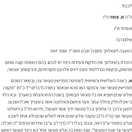
לכבוד
ה"ה
מ. צמח
הי"ו
אשדוד ת"ו
שלום רב!
כמענה לשאלתך מיום ה' שבט תשנ"ז אומר זאת:
הזכרת בשאלתך את הירקות והפירות כיצד יש לנהוג בהם כשאתה קונה אותם
מהשוק, ובקשת גם ללמוד מעט דינים אלו עם מקורתיהם, וכבקשתך אעשה.
א.
בשנה השלישית והשישית לשמיטה מפרישין מעשר עני, ובשאר השנים
מפרישין מעשר שני. והמקור הוא מהא שנאמר בתורה (דברים י"ד כ"ח) "מקצה
שלש שנים תוציא את כל מעשר תבואתך בשנה ההיא והנחת בשעריך. ובא הלוי
כי אין לו חלק ונחלה עמך. והגר והיתום והאלמנה אשר בשעריך ואכלו ושבעו.
למען יברכך ה' אלוהיך בכל מעשה ידיך אשר תעשה", ודרשו חז"ל בירושלמי
מעשר שני (פ"ה ה"ג) מקצה שלש שנים אחת לשלש שנים ולא אחת לשבע.
ועו"ע בסיפרי ע"פ ראה. ובגמ' בבלי ר"ה (דף י"ב ע"ב) שדרשו מהפס' "כי תכלה
לעשר וגו' שנת המעשר", שנה שאין בה אלא מעשר אחד הא כיצד מעשר ראשון