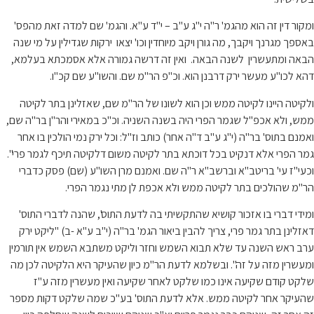
ומקור דין זה הוא מהגמ' ר"ה י"ג ע"ב – י"ד ע"א. והגמ' שם למדה זאת מהפס'
באספך מגרנך ויקבך, מה גורן ויקב מיוחדין וכו' יצאו ירקות שגדילין על מי שנה
הבאה ומתעשרין לשנה הבאה. ואין זה דרשה גמורה אלא אסמכתא בעלמא,
דהא לכו"ע מעשר ירק דרבנן הוא. וכ"פ הר"מ שם. והשו"ע שם קכ"ו.
ולקיטה היינו לקיטה ממש וכן הוא לשונו של הר"מ שם, שאזלינן בתר לקיטה
ממש, ולא אכפ"ל שגמר הפרי היה בשנה השניה. וכ"כ במאירי והר"ן בר"ה שם,
ואמנם בתוס' בר"ה (י"ג ע"ב ד"ה אחר) כותב וז"ל: וכל ירק נמי הולכין בו אחר
גמר הפרי אלא דנקיט בכל דוכתא בתר לקיטה משום דלקיטה תיכף לגמר פרי".
וכעי"ז עי' בריטב"א וברשב"א ר"ה שם. ואמנם מרן השו"ע (שם) פסק כדברי
הר"מ שהולכים בתר לקיטה ממש ולא אכפת לן מתי נגמר הפרי.
ומידי דברי בו אזכור קושיא שהתקשיתי בה לדעת התוס', שהנה לדברי התוס'
דאזלינן בתר גמר פרי, צריך להבין ביאור הגמ' בר"ה (י"ב ע"א -ב) "ליקט ירק
ערב ראש השנה עד שלא תבוא השמש וחזר וליקט משתבא השמש אין תורמין
ומעשרין מזה על זה". ובשלמא לדעת הר"מ כיון שהעיקר היא הלקיטה לכן מה
שלקט קודם שקיעה אינו כמו שלקט לאחר שקיעה ואין מעשרין מזה ע"ז
שהעיקר אחר לקיטה ממש. אלא לדעת התוס' בע"כ שמה שלקט דקות מספר