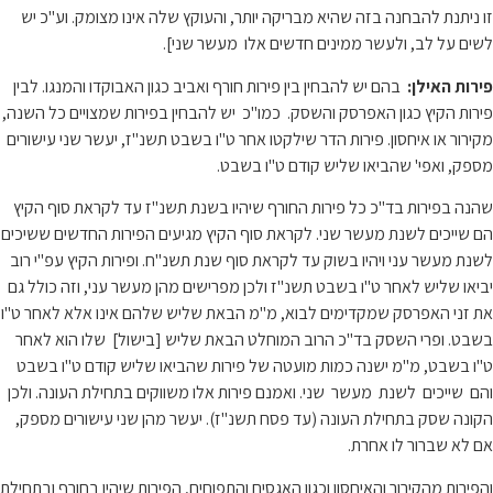
זו ניתנת להבחנה בזה שהיא מבריקה יותר, והעוקץ שלה אינו מצומק. וע"כ יש
לשים על לב, ולעשר ממינים חדשים אלו מעשר שני].
פירות האילן:
בהם יש להבחין בין פירות חורף ואביב כגון האבוקדו והמנגו. לבין
פירות הקיץ כגון האפרסק והשסק. כמו"כ יש להבחין בפירות שמצויים כל השנה,
מקירור או איחסון. פירות הדר שילקטו אחר ט"ו בשבט תשנ"ז, יעשר שני עישורים
מספק, ואפי' שהביאו שליש קודם ט"ו בשבט.
שהנה בפירות בד"כ כל פירות החורף שיהיו בשנת תשנ"ז עד לקראת סוף הקיץ
הם שייכים לשנת מעשר שני. לקראת סוף הקיץ מגיעים הפירות החדשים ששיכים
לשנת מעשר עני ויהיו בשוק עד לקראת סוף שנת תשנ"ח. ופירות הקיץ עפ"י רוב
יביאו שליש לאחר ט"ו בשבט תשנ"ז ולכן מפרישים מהן מעשר עני, וזה כולל גם
את זני האפרסק שמקדימים לבוא, מ"מ הבאת שליש שלהם אינו אלא לאחר ט"ו
בשבט. ופרי השסק בד"כ הרוב המוחלט הבאת שליש [בישול] שלו הוא לאחר
ט"ו בשבט, מ"מ ישנה כמות מועטה של פירות שהביאו שליש קודם ט"ו בשבט
והם שייכים לשנת מעשר שני. ואמנם פירות אלו משווקים בתחילת העונה. ולכן
הקונה שסק בתחילת העונה (עד פסח תשנ"ז). יעשר מהן שני עישורים מספק,
אם לא שברור לו אחרת.
והפירות מהקירור והאיחסון וכגון האגסים והתפוחים, הפירות שיהיו בחורף ובתחילת