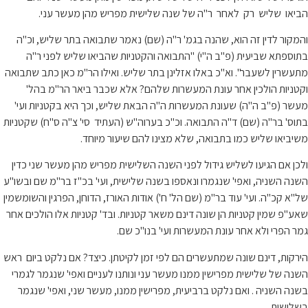
הביאו שליש רק לאחר ר"ה של שנה שלישית מפריש מהן מעשר עני.
והמקור לדין זה הוא, שהנה בגמ' ר"ה (שם) נאמר שתבואה בתר שליש, וכ"ה
בתוספתא שביעית (פ"ב ה"י) "התבואה והקטניות שהביאו שליש לפני ר"ה
מתעשרין לשעבר". וא"כ באלו אזלינן בתר שליש. ואילו הר"מ כאן כתב שתבואה
וקטניות הולכין אחר עונת המעשרות שלהם? אלא שכבר ביאר הר"מ בהל'
מעשר (פ"ב ה"ה) שעונת המעשרות ה"ה הבאת שליש, וכך היא בקטניות ועי'
בתוס' בר"ה (שם) ד"ה התבואה. וכ"כ בערוה"ש (העתיד סי' צ"ה ס"ח) שקטניות
משיביאו שליש כמו בתבואה, שלא מצינו להם שיעור מיוחד.
ולכן אם הגיעו לשליש גידול לפני השנה השלישית מפריש מהן מעשר שני כדין
השנה השניה, ואפי' שנגמרו ונאספו בשנה שלישית, ועי' בכ"ז בר"מ שם ובשו"ע
של"א קכ"ה. ועי' עוד בר"מ (שם הל' ח') אודות האורז, הדוחן, הפרגין והשומשמין
שאע"פ שמין קטניות הן שונה דינם משאר קטניות. ובד' קטניות אלו הולכים אחר
גמר הפרי ולא אחר עונת המעשרות ועי' בנו"כ שם.
הירקות, דינם שונה שמתעשרים הם לפי זמן לקיטתן. כיצד? אם נלקט ביום ראש
השנה של שלישית מפרישין ממנו מעשר עני ונותנו לעניים ואפי' שנגמר לגמרי
בשנה השניה . ואם נלקט ברביעית, מפרישין ממנו, מעשר שני, ואפי' שנגמר
בשלישית.