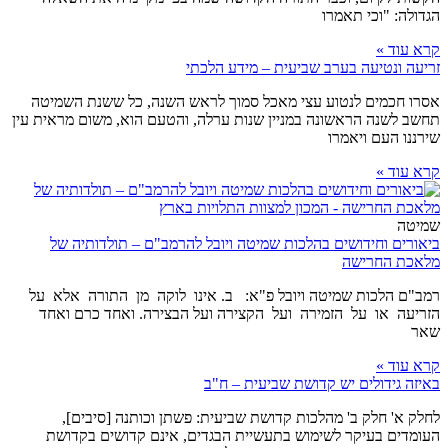
הגדולה: "וכי תאמרו
קרא עוד »
זריעה ונטיעה בערב שביעית – מידע הלכתי
אסרו חכמים לנטוע עצי מאכל סמוך לראש השנה, כל ששנת השמיטה
תחשב לשנה הראשונה במניין שנות ערלה, והטעם הוא, משום מראית עין
שירננו העם ויאמרו
קרא עוד »
שמיטה
ביאורים וחידושים בהלכות שמיטה ויובל להרמב"ם – תולדותיה של
מלאכת החרישה
רמב"ם הלכות שמיטה ויובל פ"א: ב. אינו לוקה מן התורה אלא על
הזריעה או על הזמירה ועל הקצירה ועל הבצירה. ואחד כרם ואחד
שאר
קרא עוד »
באיזה גידולים יש קדושת שביעית – ח"ב
לחלק א' חלק ב' מהלכות קדושת שביעית: פשתן וכותנה [סיבים],
העומדים בעיקר לשימוש בתעשיית הבגדים, אינם קדושים בקדושת