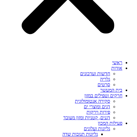
ראשי
אודות
חדשות ועדכונים
גלריה
סרטים
בית המעשר
חרקים וטפילים במזון
סקירה אנטומולוגית
דגים ומוצרי ים
פירות וירקות
דגנים, קטניות ומזון מעובד
פעילות המכון
גליונות ועלונים
גליונות תנובות שדה