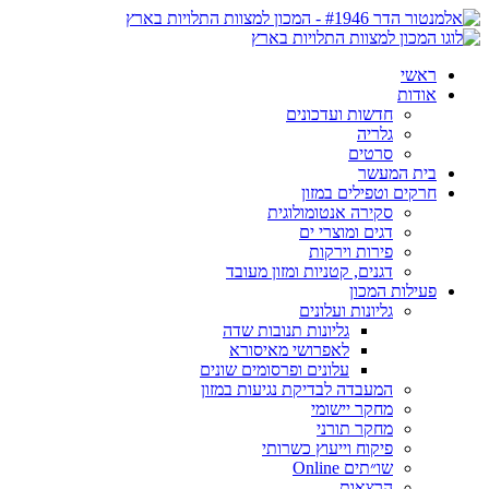
ראשי
אודות
חדשות ועדכונים
גלריה
סרטים
בית המעשר
חרקים וטפילים במזון
סקירה אנטומולוגית
דגים ומוצרי ים
פירות וירקות
דגנים, קטניות ומזון מעובד
פעילות המכון
גליונות ועלונים
גליונות תנובות שדה
לאפרושי מאיסורא
עלונים ופרסומים שונים
המעבדה לבדיקת נגיעות במזון
מחקר יישומי
מחקר תורני
פיקוח וייעוץ כשרותי
שו״תים Online
הרצאות