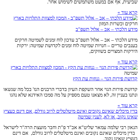
שביעית, אף אם במעט משתמשים לשימוש אחר.
קרא עוד »
חרקים וכשרות המזון
מידע הלכתי – אב – אלול תשפ"ב
מידע הלכתי – אב – אלול תשפ"ב עדכון לוח זמנים לשמיטה חרקים
בענבים טריים – חנויות שמיטה לוח זמנים לקדושת שמיטה: ירקות
הירקות המצויים בשווקים,
קרא עוד »
שמיטה
קדושת פירות הגוי – גנוזות עת הקץ
קדושת פירות הגוי אחר השקפת העיון בדברי הרבנים הנז' בכל מה שנשאו
ונתנו בעניין זה, לא מצאנו טעם מספיק על מה סמכו האידנא שלא נהגו
קרא עוד »
בדין מיכלים שאינם נקובים ואינם מיטלטלים לרוב גודלם, אם דינם כעציץ
שאינו נקוב, או לא, לענין שמיטה
הגאון רבי שלמה עמאר שליט"א אב"ד פ"ת וחבר מועצת הרה"ר לישראל
בדין מיכלים שאינם נקובים ואינם מיטלטלים לרוב גודלם, אם דינם
כעציץ שאינו נקוב,