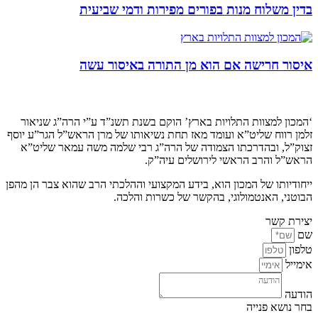
בדין משלוח מנות בפורים מפירות ודמי שביעית
איסור חרישה אם הוא מן התורה באיסור עשה
קצת עלינו…
‘המכון למצוות התלויות בארץ’ הוקם בשנת תשנ”ד ע”י הרה”ג שניאור
זלמן רווח שליט”א ועומד מאז תחת נשיאותו של מרן הראש”ל הגר”ע יוסף
זצוק”ל, ובהדרכתו הצמודה של הרה”ג רבי שלמה משה עמאר שליט”א
הראש”ל והרב הראשי לירושלים עיה”ק.
ייחודיותו של המכון הוא, בידע המקצועי וההלכתי הרב שהוא צבר הן מהפן
הבוטני, האנטמולוגי, בהקשר של כשרות והלכה.
יצירת קשר
שם
טלפון
אימייל
הודעה
בחר נושא פנייה