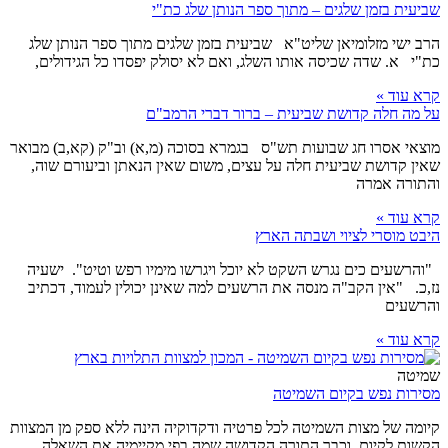
שביעית בזמן שלגים – מתוך ספר הנותן שלג כת"י
הרב ישי מזלומיאן שליט"א שביעית בזמן שלגים מתוך ספר הנותן שלג
כת"י א. שדה שכיסה אותו השלג, ואם לא יסולק יפסדו כל הגידולים,
קרא עוד »
על מה חלה קדושת שביעית – ברור דברי הרמב"ם
מוצאי אסרו חג שבועות תש"ס בגמרא בסוכה (מ,א) וב"ק (קא,ב) מבואר
שאין קדושת שביעית חלה על עצים, משום שאין הנאתן וביעורם שוה,
והתורה אמרה
קרא עוד »
היבט מוסרי לציוי ושבתה הארץ
"והרשעים כים נגרש השקט לא יוכל ויגרשו מימיו רפש וטיט". ישעיה
נז,כ. "אין הקב"ה מנסה את הרשעים למה שאינן יכולין לעמוד, דכתיב
והרשעים
קרא עוד »
שמיטה
מסירות נפש בקיום השמיטה
קיומה של מצות השמיטה לכל פרטיה ודקדוקיה הינה ללא ספק מן המצוות
הקשות לקיום, וכבר התורה הקדושה שמה בפי מקיימיה את השאלה