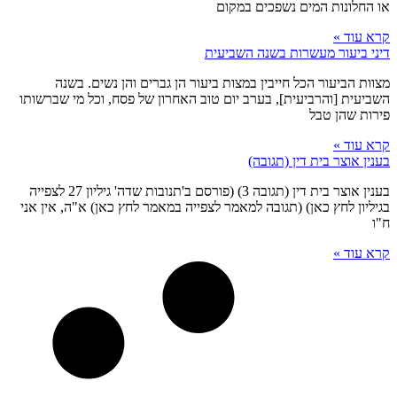
או החלונות המים נשפכים במקום
קרא עוד »
דיני ביעור מעשרות בשנה השביעית
מצוות הביעור הכל חייבין במצות ביעור הן גברים והן נשים. בשנה
השביעית [והרביעית], בערב יום טוב האחרון של פסח, וכל מי שברשותו
פירות שהן טבל
קרא עוד »
בענין אוצר בית דין (תגובה)
בענין אוצר בית דין (תגובה 3) (פורסם ב'תנובות שדה' גיליון 27 לצפייה
בגיליון לחץ כאן) (תגובה למאמר לצפייה במאמר לחץ כאן) א"ה, אין אני
ח"ו
קרא עוד »