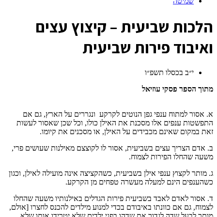
שמיטה
ה
לכות שביעית – קיצוץ עצים
ואיבוד פירות שביעית
י״ב בכסלו תשפ״ו
מתוך הספר פסקי עוזיאל
א. אסור למתוח ענפי גפן הנוטים לקרקע ונגררים על הארץ, גם אם
התפשטות ענפים אלו מסכנת את האילן כולו, וכל שכן שאסור לעשות
זאת במקום שאינם מכבידים על האילן, או מסכנים את קיומו.
ב. אדם הצריך עצים בשביעית, אסור לו לקוצצם מאילנות שעושים פרי,
משעה שהחלו הפירות לצמוח.
ג. מותר לקצוץ ענפי אילן בשביעית, כשהקציצה אינה מועילה לאילן, וכגון
כשהענפים הינם למעלה מעשרה טפחים מן הקרקע.
ד. אסור לאדם לאבד בשביעית פירות הגדלים באילנותיו משעה שהחלו
לצמוח, גם אם כוונתו באיבודם בכדי למנוע מילדים להכנס לחצרו [אולם,
מותר לבעל שדה לגדור את שדהו בפני ילדים שלא יטרידו אותו שלא