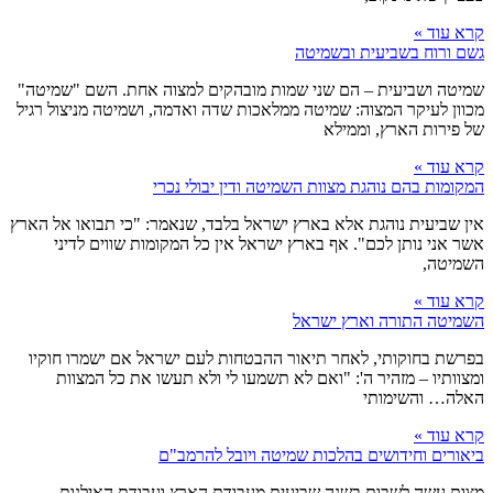
קרא עוד »
גשם ורוח בשביעית ובשמיטה
שמיטה ושביעית – הם שני שמות מובהקים למצוה אחת. השם "שמיטה"
מכוון לעיקר המצוה: שמיטה ממלאכות שדה ואדמה, ושמיטה מניצול רגיל
של פירות הארץ, וממילא
קרא עוד »
המקומות בהם נוהגת מצוות השמיטה ודין יבולי נכרי
אין שביעית נוהגת אלא בארץ ישראל בלבד, שנאמר: "כי תבואו אל הארץ
אשר אני נותן לכם". אף בארץ ישראל אין כל המקומות שווים לדיני
השמיטה,
קרא עוד »
השמיטה התורה וארץ ישראל
בפרשת בחוקותי, לאחר תיאור ההבטחות לעם ישראל אם ישמרו חוקיו
ומצוותיו – מזהיר ה': "ואם לא תשמעו לי ולא תעשו את כל המצוות
האלה… והשימותי
קרא עוד »
ביאורים וחידושים בהלכות שמיטה ויובל להרמב"ם
מצות עשה לשבות בשנה שביעית מעבודת הארץ ועבודת האילנות.