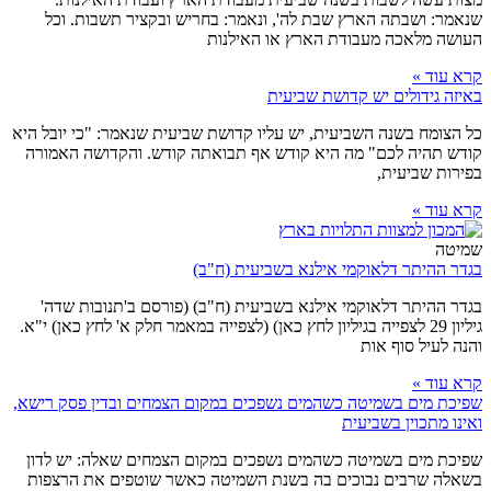
שנאמר: ושבתה הארץ שבת לה', ונאמר: בחריש ובקציר תשבות. וכל
העושה מלאכה מעבודת הארץ או האילנות
קרא עוד »
באיזה גידולים יש קדושת שביעית
כל הצומח בשנה השביעית, יש עליו קדושת שביעית שנאמר: "כי יובל היא
קודש תהיה לכם" מה היא קודש אף תבואתה קודש. והקדושה האמורה
בפירות שביעית,
קרא עוד »
שמיטה
בגדר ההיתר דלאוקמי אילנא בשביעית (ח"ב)
בגדר ההיתר דלאוקמי אילנא בשביעית (ח"ב) (פורסם ב'תנובות שדה'
גיליון 29 לצפייה בגיליון לחץ כאן) (לצפייה במאמר חלק א' לחץ כאן) י"א.
והנה לעיל סוף אות
קרא עוד »
שפיכת מים בשמיטה כשהמים נשפכים במקום הצמחים ובדין פסק רישא,
ואינו מתכוין בשביעית
שפיכת מים בשמיטה כשהמים נשפכים במקום הצמחים שאלה: יש לדון
בשאלה שרבים נבוכים בה בשנת השמיטה כאשר שוטפים את הרצפות