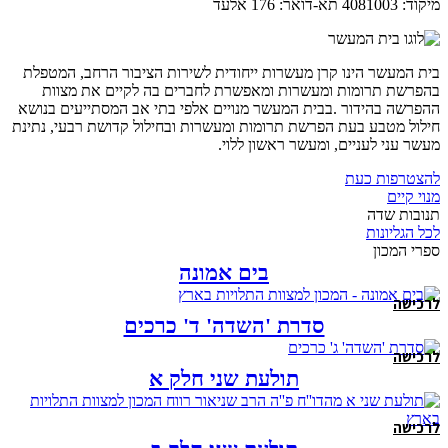
מיקוד: 4081003 תא-דואר: 176 אלעד
בית המעשר הינו קרן מעשרות ייחודית לשירות הציבור הרחב, המטפלת
בהפרשת תרומות ומעשרות ומאפשרת לחברים בה לקיים את מצוות
ההפרשה בהידור .בבית המעשר מנויים אלפי בתי אב המסתייעים בנושא
חילול מטבע בעת הפרשת תרומות ומעשרות ובחילול קדושת רבעי, נתינת
מעשר עני לעניים, ומעשר ראשון ללוי.
להצטרפות כעת
מנוי קיים
תנובות שדה
לכל הגליונות
ספרי המכון
בים אמונה
לרכישה
סדרת 'השדה' ד' כרכים
לרכישה
תולעת שני חלק א
לרכישה