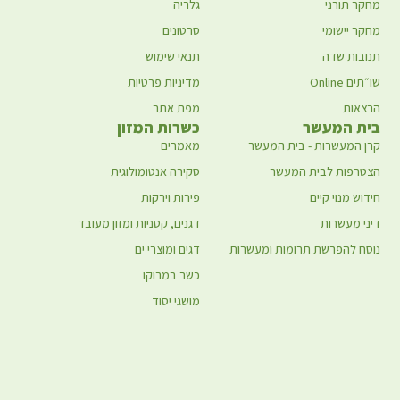
מחקר תורני
גלריה
מחקר יישומי
סרטונים
תנובות שדה
תנאי שימוש
שו״תים Online
מדיניות פרטיות
הרצאות
מפת אתר
בית המעשר
כשרות המזון
קרן המעשרות - בית המעשר
מאמרים
הצטרפות לבית המעשר
סקירה אנטומולוגית
חידוש מנוי קיים
פירות וירקות
דיני מעשרות
דגנים, קטניות ומזון מעובד
נוסח להפרשת תרומות ומעשרות
דגים ומוצרי ים
כשר במרוקו
מושגי יסוד