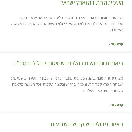
השמיטה התורה וארץ ישראל
בפרשת בחוקותי, לאחר תיאור ההבטחות לעם ישראל אם ישמרו חוקיו
ומצוותיו – מזהיר ה': "ואם לא תשמעו לי ולא תעשו את כל המצוות האלה…
והשימותי
קרא עוד »
ביאורים וחידושים בהלכות שמיטה ויובל להרמב"ם
מצות עשה לשבות בשנה שביעית מעבודת הארץ ועבודת האילנות. שנאמר:
ושבתה הארץ שבת לה', ונאמר: בחריש ובקציר תשבות. וכל העושה מלאכה
מעבודת הארץ או האילנות
קרא עוד »
באיזה גידולים יש קדושת שביעית