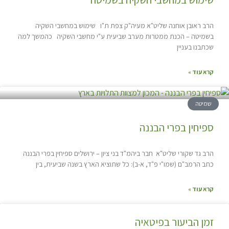
הרב ראובן אוחנה שליט"א מעיה"ק צפת ת"ו שימוש במחשבי השקיה
בשמיטה – הכנת ממטרות מערב שביעית ע"י מחשבי השקיה כהמשך למה
שכתבנו בעניין
קרא עוד »
שמיטה
ספיחין בפרי הבננה
הרב גד שקורי שליט"א חבר ביהמ"ד בני ציון – ירושלים ספיחין בפרי הבננה
כתב הרמב"ם (שמו"י פ"ד, א-ב): כל שתוציא הארץ בשנה שביעית, בין
קרא עוד »
זמן הביעור בפיטאיה