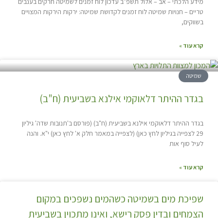
מידע הלכתי – אב – אלול תשפ"ב עדכון לוח זמנים לשמיטה חרקים בענבים
טריים – חנויות שמיטה לוח זמנים לקדושת שמיטה: ירקות הירקות המצויים
בשווקים,
קרא עוד »
שמיטה
בגדר ההיתר דלאוקמי אילנא בשביעית (ח"ב)
בגדר ההיתר דלאוקמי אילנא בשביעית (ח"ב) (פורסם ב'תנובות שדה' גיליון
29 לצפייה בגיליון לחץ כאן) (לצפייה במאמר חלק א' לחץ כאן) י"א. והנה
לעיל סוף אות
קרא עוד »
שפיכת מים בשמיטה כשהמים נשפכים במקום
הצמחים ובדין פסק רישא, ואינו מתכוין בשביעית