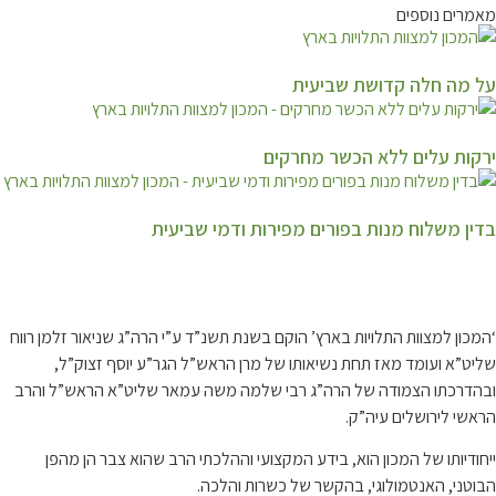
מאמרים נוספים
על מה חלה קדושת שביעית
ירקות עלים ללא הכשר מחרקים
בדין משלוח מנות בפורים מפירות ודמי שביעית
קצת עלינו…
‘המכון למצוות התלויות בארץ’ הוקם בשנת תשנ”ד ע”י הרה”ג שניאור זלמן רווח
שליט”א ועומד מאז תחת נשיאותו של מרן הראש”ל הגר”ע יוסף זצוק”ל,
ובהדרכתו הצמודה של הרה”ג רבי שלמה משה עמאר שליט”א הראש”ל והרב
הראשי לירושלים עיה”ק.
ייחודיותו של המכון הוא, בידע המקצועי וההלכתי הרב שהוא צבר הן מהפן
הבוטני, האנטמולוגי, בהקשר של כשרות והלכה.