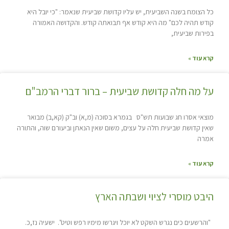
כל הצומח בשנה השביעית, יש עליו קדושת שביעית שנאמר: "כי יובל היא
קודש תהיה לכם" מה היא קודש אף תבואתה קודש. והקדושה האמורה
בפירות שביעית,
קרא עוד »
על מה חלה קדושת שביעית – ברור דברי הרמב"ם
מוצאי אסרו חג שבועות תש"ס בגמרא בסוכה (מ,א) וב"ק (קא,ב) מבואר
שאין קדושת שביעית חלה על עצים, משום שאין הנאתן וביעורם שוה, והתורה
אמרה
קרא עוד »
היבט מוסרי לציוי ושבתה הארץ
"והרשעים כים נגרש השקט לא יוכל ויגרשו מימיו רפש וטיט". ישעיה נז,כ.