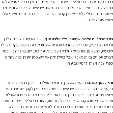
רבנן דפליגי עליה דרבי אליעזר, שכתב בשאר אילנות וחזינן דבקטף סבירא להו
כוותיה. ע"כ. ופירושו, בשאר אילנות אין בהן משום שביעית. ולפי סברא זו פרחים
שנותנים ריח, לכולי עלמא יש בהן קדושת שביעית, דאין הם פחותים משרף אילן
שאינו עושה פירות.
כתב הרמב"ם הלכות שמיטה (פ"ז הלכה יט):
"הורד והכופר והלוטם יש להן
ולדמיהן שביעית, הקטף והוא שרף היוצא מהאילנות מן העלים מן העיקרים אין לו
שביעית, והיוצא מן הפגים יש לו ולדמיו שביעית". ועוד כתב שם בהלכה כ': "במה
דברים אמורים באילן מאכל, אבל באילן סרק אף היוצא מן העלין ומן העיקרים
כפרי שלהן ויש לו ולדמיו שביעית".
וראה כסף משנה:
הקטף והוא שרף היוצא מהאילנות, בפרק ז דשביעית תנן
הקטף יש לו שביעית ולדמיו שביעית רבי שמעון אומר אין לקטף שביעית מפני
שאינו פרי. וגרסינן בפ"ק (נדה דף ח,ב) אמר ליה רבי ירמיה לרבי זירא ואת לא
תסברא דמאן תנא קטפא פירי רבי אליעזר הוא, והתנן רבי אליעזר אומר המעמיד
בשרף הערלה אסור. אפילו תימא רבנן ע"כ לא פליגי רבנן עליה דר"א אלא
בקטפא דגווזא אבל בקטפא דפירא מודו ליה. דתנן רבי יהושע אומר שמעתי