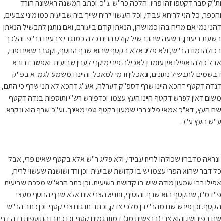
ות"ק סבר דקטפו זהו פריו. והלכה כר"ש ע"כ. וכתב המשנה ראשונה הורד
והכפר, כל הני לריחא עבידי, וכל העשוי לריח שייך ביה שביעית כמו מיני צבעים,
דהני נמי אם מריח בהן כמו שהן, הנאתן קודם ביעורם, ואם נותנן לתבשיל הנאתן
בשעת ביעורן, בשעה שהתבשיל קולט הריח כלה כמו גבי צבעים בר"פ. והלכך
בכולהו מודה ר"ש, ולא פליג אלא בקטף שהוא שרף הנוטף, וקסבר שאינו פרי,
אבל כולהו אפילו אין עומדין לאכילה פירי מיקרי לענין שביעית. ואפשר דרובא
דבשמים לתבשיל נתונים, ונאכלין ודמי למאכל. והיינו דמשמע לגמרא בפ"ק
דנדה דקטף דהכא היינו שרף דספ"ק דערלה, אע"ג דהכא לא תני שרף כי התם,
משום דאין לפרש דקטף היינו העץ עצמו, וכדפירש רש"י ותוספות בנדה דקטף
שם העץ, דא"כ אמאי פליג רבי שמעון בקטף טפי מאינך. וע"כ שרף הוא ונקרא
ע"ש העץ ע"כ.
ונראה מדבריו שכולהו לריח עבידי, ולא פליג ר"ש אלא בקטף שאינו פרי, אבל
כל דבר שהוא הפרי עצמו יש בו קדושת שביעית. וכן ורד ושושנה שעשוי לריח,
אפילו רבי שמעון מודה שיש בו קדושת בשיעית. וכן כתב הרא"ש מסכת שביעית
פ"ז מ"ו, שהקטף הוא שרף. והוסיף, ותניא הצרי אינו אלא שרף הנוטף מעצי
הקטף. וכן פירש שם מהר"י בן מלכי צדק, וכתב תרגום צרי קטף. וכן כתב הר"ש
שם בפירושו. והוא צרי (בראשית מג) דמתרגמינן קטף. וכן כתבו התוספות נדה דף