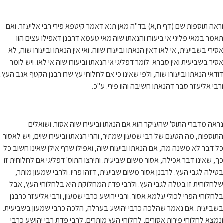
וראה תוספות שם (דף ח,א) בד"ה מאן תנא דאמר קיטפא פירי רבי אליעזר. ואם
תאמר במאי פליגי אי ביעורו והנאתו שוה מאי טעמא דרבנן דאפילו עצים הוו
אסירי בשביעית, אי לאו דאין הנאתו וביעורו שווה. ואי אין הנאתו וביעורו שוה, לא
אסיר בשביעית ואין סברא לומר דפליגי אי הנאתו וביעורו שוה אי לאו. ויש לומר
דודאי הנאתו וביעורו שוה, ולפי שאינו כי אם לחלוחי עץ שרו רבנן הקטף אגב העץ.
ורבי אליעזר סבר דהנאתו חשיבה והוו פירי. ע"כ.
נראה מדברי התוס' שהעיקר הוא אם הנאתו וביעירו שוה אסור. ושואלים
התוספות, מה הטעם של רבי שמעון שמתיר, והרי הנאתו וביעירו שוים, ויש לאסור
כל דבר לא משנה מה, אם הנאתו וביעורו שוה, ואפילו שרף אילן שאינו חשוב כל
כך, שאינו דבר אכילה, אסור משום שביעית. ותירצו התוס' דפליגי אם לחלוחית זו
בטילה לגבי העץ. לרבנן אסור משום שביעית, דזהו פריו. ולרבי שמעון מותר,
שלחלוחית זו בטלה לגבי העץ. ולרבי פדת המחלוקת היא בלחלוחי העץ, אבל
בלחלוחי הפרי לכולי עלמא אסור. ורבי יהושע כרבי שמעון, ורבי אליעזר כרבנן
בשביעית. אם נאמר שהלכה כרבי יהושע בערלה, הלכה כרבי שמעון בשביעית.
ונמצא לחלוחי פירות אסורים, לחלוחי העץ מותרים. לרבי פדת רבי יהושע כרבי