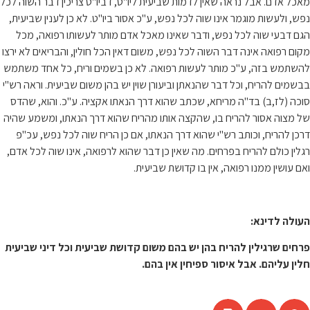
מאכל אדם. אבל נראה שאין לדמות שביעית ליו"ט, דביו"ט צריכין דבר השוה לכל
נפש, ולעשות מוגמר אינו שוה לכל נפש, ע"כ אסור ביו"ט. לא כן לענין שביעית,
הגם דבעי שוה לכל נפש, ודבר שאינו מאכל אדם מותר לעשותו רפואה, מכל
מקום רפואה אינה דבר השוה לכל נפש, משום דאין הכל חולין, והבריאים לא ירצו
להשתמש בזה, ע"כ מותר לעשות רפואה. לא כן בשמים וריח, כל אחד משתמש
בבשמים להריח, וכל דבר שהנאתן וביעורן שוין יש בהן משום שביעית. וראה רש"י
סוכה (לז,ב) בד"ה מריחא, שכתב שהוא דרך הנאתו אקציה. ע"כ. והוא, שהדס
של מצוה אסור להריח בו, שהקצה אותו מהריח שהוא דרך הנאתו, ומשמע שהיה
דרכן להריח, וכותב רש"י שהוא דרך הנאתו, אם כן הריח שוה לכל נפש, עכ"פ
רגלין כולם להריח בפרחים. מה שאין כן דבר שהוא לרפואה, אינו שוה לכל אדם,
ואם עושין ממנו רפואה, אין בו קדושת שביעית.
העולה לדינא:
פרחים שרגילין להריח בהן יש בהם משום קדושת שביעית וכל דיני שביעית
חלין עליהם. אבל איסור ספיחין אין בהם.