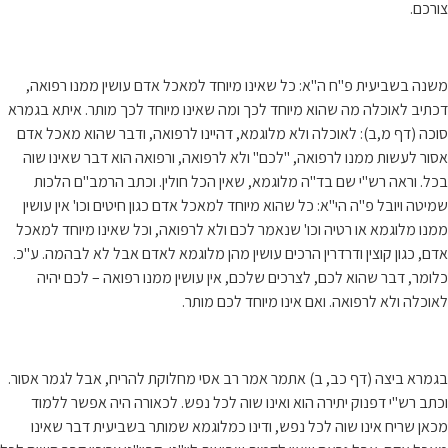
צורכם.
משנה בשביעית פ"ח ה"א: כל שאינו מיוחד למאכל אדם עושין ממנו רפואה,
דכתיב לאוכלה מה שהוא מיוחד לכך ומה שאינו מיוחד לכך מותר. איתא בגמרא
סוכה (דף מ,ב): לאוכלה ולא מלוגמא, דהיינו לרפואה, ודבר שהוא מאכל אדם
אסור לעשות ממנו לרפואה, "לכם" ולא לרפואה, ורפואה הוא דבר שאינו שוה
בכל. וראה רש"י שם בד"ה מלוגמא, שאין הכל חולין. וכתב הרמב"ם הלכות
שמיטה ויובל פ"ה הי"א: כל שהוא מיוחד למאכל אדם כגון חיטים וכו' אין עושין
ממנו מלוגמא או רטיה וכו' שנאמר לכם ולא לרפואה, וכל שאינו מיוחד למאכל
אדם, כגון קוצין ודרדרין הרכים עושין מהן מלוגמא לאדם אבל לא לבהמה. ע"כ.
כלומר, דבר שהוא לכם, לצרכים שלכם, אין עושין ממנו רפואה – לכם יהיה
לאוכלה ולא לרפואה. ואם אינו מיוחד לכם מותר.
בגמרא ביצה (דף כב, ב) אתמר אמר רב אסי מחלוקת להריח, אבל לגמר אסור.
וכתב רש"י דפנוק יתירה הוא ואינו שוה לכל נפש. לכאורה היה אפשר ללמוד
מכאן שריח אינו שוה לכל נפש, ודינו כמלוגמא שמותר בשביעית דבר שאינו