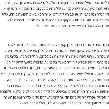
כלומר שאר האילן שעושה פירות, אינו בטל על גבי שרפו שיוצא מן העץ, דעיקר
הוא הפרי, ואין השרף היוצא מן העץ שלו נחשב לכלום. וכיון שכן הוא, תנא קמא
דמתניתין נמי כרבי יהושע סבירא ליה, דלא מיירי הכא באילן העושה פירות, אלא
בקטף שאינו עושה פירות שהקטף שלו זהו פריו, ושאני מתניתין דערלה דלא
אסרו אלא באילן העושה פירות, והיינו דמסיים ואזיל. ע"כ.
כותב הפני משה לרבי יונה אילן קטף והוא אפרסמון, בטל הוא, דהשרף שלו
היוצא מהעץ הוא העיקר ועושים ממנו צרי, ושאר אילן שעושה פירות אינו בטל,
שעיקר העץ הוא הפרי ואין השרף שלו נחשב לכלום. ות"ק דמתניתין בשביעית
נמי כרבי יהושע סבירא ליה, דהמשנה בשביעית מדברת בקטף שהשרף הוא
העיקר, והמשנה בערלה מדברת באילן העושה פירות, ובזה חולקין רבי אליעזר
ורבי יהושע. ובאילן שאינו עושה פירות כולי עלמא מודים שהשרף הוא הפרי, ודלא
כרבי שמעון, ותנא קמא דמתניתין כרבי יהושע דערלה. והלכה כת"ק. וכתירוץ
הגמרא בנדה (ח,ב) לפי והאיבעית אימא. אליבא דרבי פדת רבי יהושע כרבי
שמעון ואין בשרף האילן משום שביעית, ורק שרף פגין אסור לכולי עלמא. ולסברא
זו אפשר שפרחי ריח אין בהם קדושת שביעית, דהם נידונין כדין היוצא מן השרף,
ולרבי שמעון מותר, דסובר כרבי יהושע דערלה, והלכה כרבי יהושע.