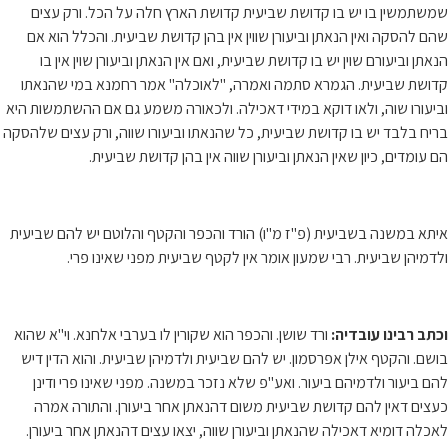
שמשתמשין בו יש בו קדושת שביעית קדושת הארץ חלה על הכל. ורק עצים
שהם להסקה ואין הנאתן וביעורן שווין אין בהן קדושת שביעית. והכלל הוא אם
הנאתן וביעורם שוין יש בו קדושת שביעית, ואם אין הנאתן וביעורן שוין אין בו
קדושת שביעית. הגמרא סתמה ואמרה, "לאוכלה" אמר רחמנא במי שהנאתו
וביעורו שוה, ולאו דוקא במידי דאכילה. ולכאורה משמע גם אם ההשתמשות היא
בריח בלבד יש בו קדושת שביעית, כל שהנאתו וביעורו שווה, ורק עצים שלהסקה
הם עומדים, כיון שאין הנאתן וביעורן שווה אין בהן קדושת שביעית.
איתא במשנה בשביעית (פ"ז מ"ו) הורד והכפר והקטף והלוטם יש להם שביעית
ולדמיהן שביעית. רבי שמעון אומר אין לקטף שביעית מפני שאינו פרי.
וכתב רבינו עובדיה:
ורד שושן. והכפר הוא שקורין לו בערבי אלחנא. וי"א שהוא
בושם. והקטף אילן אפרסמון. יש להם שביעית ולדמיהן שביעית. והוא הדין דיש
להם ביעור ולדמיהם ביעור. ואע"פ שלא נזכר במשנה. מפני שאינו פרי ודינן
כעצים דאין להם קדושת שביעית משום דהנאתן אחר ביעורן. והתורה אמרה
לאכלה דומיא דאכילה שהנאתן וביעורן שווה, יצאו עצים דהנאתן אחר ביעורן.