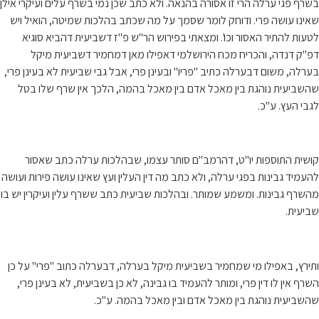
בשרף פגי ערלה הרי זו אסורה בהנאה. ולא כתב שכן נמי בשרף עלים ועיקרי אילן
שאינו עושה פרי. ודוחק לומר שסמך על מה שכתב בהלכות שמיטה, הואיל ויש
לטעות להתיר האסור וכו'. ומצאתי בפירוש הר"ש פ"ז דשביעית דהביא סוגיא
דפ"ק דנדה, והכריח מכח הירושלמי דאפילו מאן דמחמיר דשביעית מיקל
בערלה, משום דבערלה כתיב "פריו" ובעינן פרי, אבל גבי שביעית לא בעינן פרי,
שהשביעית נוהגת בין מאכל אדם בין מאכל בהמה, הלכך אין שרף שלו בטל
לגבי העץ. ע"כ.
קושית התוספות יו"ט, דהרמב"ם סותר עצמו, שבהלכות ערלה כתב שאסור
להעמיד גבינות בפגי ערלה, ולא כתב מה דין העלין ועץ שאינו עושה פירות ועושה
מהשרף גבינות. ומשמע שמותר. ובהלכות שביעית כתב ששרף עלין ועיקרין יש בו
שביעית.
ותירץ, באפילו מי שמחמיר בשביעית מיקל בערלה, דבערלה כתוב "פרי" על כן
השרף אין לו דין פרי, ומותר להעמיד בו גבינה, לא כן בשביעית, לא בעינן פרי,
שהשביעית נוהגת בין מאכל אדם ובין מאכל בהמה. ע"כ.