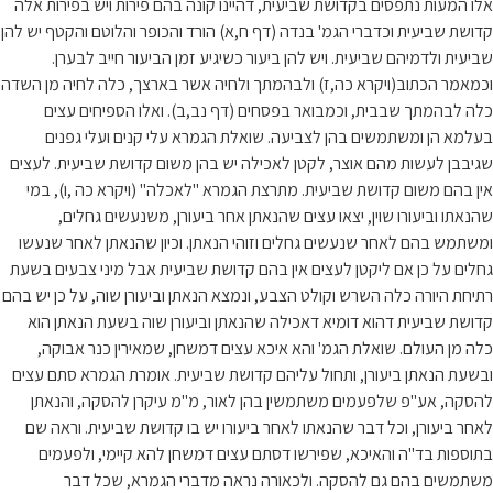
אלו המעות נתפסים בקדושת שביעית, דהיינו קונה בהם פירות ויש בפירות אלה
קדושת שביעית וכדברי הגמ' בנדה (דף ח,א) הורד והכופר והלוטם והקטף יש להן
שביעית ולדמיהם שביעית. ויש להן ביעור כשיגיע זמן הביעור חייב לבערן.
וכמאמר הכתוב(ויקרא כה,ז) ולבהמתך ולחיה אשר בארצך, כלה לחיה מן השדה
כלה לבהמתך שבבית, וכמבואר בפסחים (דף נב,ב). ואלו הספיחים עצים
בעלמא הן ומשתמשים בהן לצביעה. שואלת הגמרא עלי קנים ועלי גפנים
שגיבבן לעשות מהם אוצר, לקטן לאכילה יש בהן משום קדושת שביעית. לעצים
אין בהם משום קדושת שביעית. מתרצת הגמרא "לאכלה" (ויקרא כה ,ו), במי
שהנאתו וביעורו שוין, יצאו עצים שהנאתן אחר ביעורן, משנעשים גחלים,
ומשתמש בהם לאחר שנעשים גחלים וזוהי הנאתן. וכיון שהנאתן לאחר שנעשו
גחלים על כן אם ליקטן לעצים אין בהם קדושת שביעית אבל מיני צבעים בשעת
רתיחת היורה כלה השרש וקולט הצבע, ונמצא הנאתן וביעורן שוה, על כן יש בהם
קדושת שביעית דהוא דומיא דאכילה שהנאתן וביעורן שוה בשעת הנאתן הוא
כלה מן העולם. שואלת הגמ' והא איכא עצים דמשחן, שמאירין כנר אבוקה,
ובשעת הנאתן ביעורן, ותחול עליהם קדושת שביעית. אומרת הגמרא סתם עצים
להסקה, אע"פ שלפעמים משתמשין בהן לאור, מ"מ עיקרן להסקה, והנאתן
לאחר ביעורן, וכל דבר שהנאתו לאחר ביעורו יש בו קדושת שביעית. וראה שם
בתוספות בד"ה והאיכא, שפירשו דסתם עצים דמשחן להא קיימי, ולפעמים
משתמשים בהם גם להסקה. ולכאורה נראה מדברי הגמרא, שכל דבר