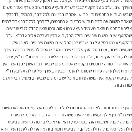
אסור להעמיד בעץ עצמו אליבא דר"א, אבל עצי הקטף, שאין בהן פירות רק
השרף שבו, ע"כ בטל הקטף לגבי השרף. והעץ עצמו חשוב כשרף ואסור משום
שביעית. ור"א כחכמים ור"י כר"ש. אמר לו רבי יונה ולכל דבר, בתמיה, לדבריך
שאתה משווה את הדינים ור"ש כר"י ור"א כחכמים, לדבריך לכל דבר צריך להיות
אליבא דחכמים שאם מעמיד בעץ עצמו אסור. וכמו שאין הבדל לגבי שביעית
שהקטף יש בו משום שביעית וכולל הכל, הוא הדין בערלה אליבא דר"א. וע"כ
דהקטף עצמו בטל על גבי שרפו לכן הכל יש בו משום שביעית. לא כן אילן
שעושה פירות, אינו בטל העץ על גבי שרפו. והגם שאסור להעמיד גבינה בשרף
ערלה, מ"מ העץ מותר, א"כ מנין לומר שרבי אליעזר כחכמים ור"י כר"ש, יכול
להיות שר"י מודה לחכמים בקטף שאסור משום שביעית בין השרף בין העץ, ואין
לדמות אילן עושה פירות שמותר להעמיד גבינה בשרף של ערלה אליבא דר"י
לשביעית שקטף אינו עושה פירות, והכל יש בו משום שביעית, ואפילו רבי יהושע
מודה בזה.
בסוף הדיבור והא דלא דמי הכא והתם לכל דבר לענין העץ עצמו הוא לאו משום
שיש נ"מ בין אילן העושה פרי לאינו עושה פרי, דז"א דבזה לא דמי שביעית
לערלה לענין חשיבות העץ כמו הפרי, דהא הרי אוכלי בהמה קדושת שביעית
חלה עליו ואין ערלה חלה עליהן, דשביעית חמור בזה מן הערלה לענין העץ, דהא