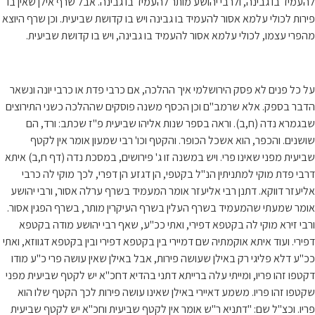
להעמיד בו גבינה, ולרבי יהושע מותר להעמיד בו גבינה. אבל שרף אילן שאין בו
פירות לכולי עלמא אסור להעמיד בו גבינה ויש בו קדושת שביעית. וכן שרף היוצא
מהפרי עצמו, לכולי עלמא אסור להעמיד בו גבינה, ויש בו קדושת שביעית.
על כל פנים לא פסק הירושלמי איך ההלכה, אם כרבי פדת או כרבי יונה ונשאר
הדבר בספק. אלא שרמב"ם וכן הכסף משנה פוסקים שההלכה כשני התירוצים
שבגמרא נדה (ח,ב). וראה בספר שנות אליהו שביעית פ"ז שכתב: ורד, הם
שושנים. והכפר, הוא אשכל הכופר. והקטף וכו' רבי שמעון אומר אין לקטף
שביעית מפני שאינו פרי. ויש במשנה זו ג' פירושים, במסכת נדה (דף ח,ב) איתא
דרבי פדת מוקי למתניתין הנ"ל בקטפי, הן דגזע הן דפרי, לכך מוקי לה כרבי
אליעזר דווקא. דתנן רבי אליעזר אומר המעמיד בשרף ערלה אסור, ורבי יהושע
אומר שמעתי שהמעמיד בשרף העלין בשרף העיקרין מותר, בשרף הפגין אסור.
ורבי זירא מוקי לה בקטפא דפירי, ואתי ככ"ע, שאף רבי יהושע מודה בקטפא
דפירי. ועוד איתא אוקמתיה שם דמיירי בין בקטפא דפירי ובין בקטפא דגווזא, ואתי
ככ"ע דלא פליגי רק באילן שעושה פירות, אבל באילן שאין עושה פרי כ"ע מודו
דקטפו זהו פריו, ומייתי עלה ברייתא דתני בהדיא דחכ"א יש לקטף שביעית מפני
שקטפו זהו פריו. משמע דאיירי באילן שאינו עושה פירות לכך הקטף שלו הוא
פריו. וכצ"ל שם: "דתניא ר"ש אומר אין לקטף שביעית וחכ"א יש לקטף שביעית