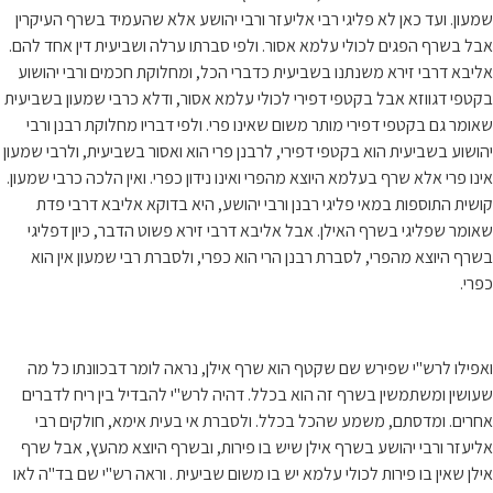
שמעון. ועד כאן לא פליגי רבי אליעזר ורבי יהושע אלא שהעמיד בשרף העיקרין
אבל בשרף הפגים לכולי עלמא אסור. ולפי סברתו ערלה ושביעית דין אחד להם.
אליבא דרבי זירא משנתנו בשביעית כדברי הכל, ומחלוקת חכמים ורבי יהושוע
בקטפי דגווזא אבל בקטפי דפירי לכולי עלמא אסור, ודלא כרבי שמעון בשביעית
שאומר גם בקטפי דפירי מותר משום שאינו פרי. ולפי דבריו מחלוקת רבנן ורבי
יהושוע בשביעית הוא בקטפי דפירי, לרבנן פרי הוא ואסור בשביעית, ולרבי שמעון
אינו פרי אלא שרף בעלמא היוצא מהפרי ואינו נידון כפרי. ואין הלכה כרבי שמעון.
קושית התוספות במאי פליגי רבנן ורבי יהושע, היא בדוקא אליבא דרבי פדת
שאומר שפליגי בשרף האילן. אבל אליבא דרבי זירא פשוט הדבר, כיון דפליגי
בשרף היוצא מהפרי, לסברת רבנן הרי הוא כפרי, ולסברת רבי שמעון אין הוא
כפרי.
ואפילו לרש"י שפירש שם שקטף הוא שרף אילן, נראה לומר דבכוונתו כל מה
שעושין ומשתמשין בשרף זה הוא בכלל. דהיה לרש"י להבדיל בין ריח לדברים
אחרים. ומדסתם, משמע שהכל בכלל. ולסברת אי בעית אימא, חולקים רבי
אליעזר ורבי יהושע בשרף אילן שיש בו פירות, ובשרף היוצא מהעץ, אבל שרף
אילן שאין בו פירות לכולי עלמא יש בו משום שביעית . וראה רש"י שם בד"ה לאו