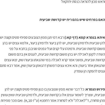
וראש מכון להוראה כנסת יחזקאל
האם בפרחים שיש בהם ריח יש קדושת שביעית
איתא בגמרא קמא (דף קא:)
רבא רמי תנן ממין הצובעים ספיחי סטיס וקוצה יש
להן שביעית ולדמיהן שביעית, יש להן ביעור ולדמיהן ביעור, אלמא עצים יש בהן
משום קדושת שביעית. ורמינהו עלי קנים ועלי גפנים שגיבבן בחבא על פני
השדה לקטן לאכילה יש בהן משום קדושת שביעית, לעצים אין בהם משום
קדושת שביעית, ומשני אמר קרא לאכלה במי שהנאתו וביעורו שוין, יצאו עצים
שהנאתן אחר ביעורן. והא איכא עצים דמשחן דהנאתן וביעורן שוין, אמר רבא סתם
עצים להסקה הן עומדין.
פירוש הגמרא:
כל דבר שהוא ממין שצובעין בו כגון ספיחי סטיס וקוצה יש להן
שביעית, שצריך לשמור עצים אלו בקדושת שביעית, ולדמיהן שביעית שאין עושין
מהן סחורה, ד"לאוכלה" ולא לסחורה אמר רחמנא (ע"ז סב,א). ואם מכר מפירות