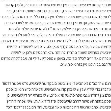
או דיני קדושת שביעית. תשובה: אין בפרחים איסור ספיחים כלל, ולענין קדושת
שביעית פרחים ועצי ועשבי בשמים, כגון הדסים וכדומה שעומדים לריח, ראוי
לחוש ולנהוג בהם קדושת שביעית. ואולם אין לקנות כלל פרחים שנשתלו באיסור
בשנת השמיטה, אף אם אין בהם קדושת שביעית, איסור מסייע לעוברי עבירה.
וכתב בביאור שהוא ספק בירושלמי, והרמב"ם לא הביא הירושלמי ולא כתב
דמיני ריח יש בהם קדושת שביעית. ואולם נראה דמ"מ ראוי לחוש ולהחמיר בזה
אם הבשמים עומדים לריח, די"ל דחשיב בכהאי גוונא הנאתן וביעורן שווה ויש בהן
קדושת שביעית, כדאיתא בסוכה (דף מ,א) וכו'. וע"כ ראוי לשמור דיני קדושת
שביעית בפרחים העומדים לריח ולהיזהר שלא להפסידם. ולכן אין לעשות
מפרחים אלו זרים לכלה וכדומה, באופן שמפסידין על ידי זה, אבל לקחת פרחים
וליתנם בבית לנוי אין בזה איסור. ע"כ.
הגם שהרמב"ם לא הביא דין מיני בשמים בקדושת שביעית, מ"מ אפשר ללמוד
מדבריו בדין שרף ועלין שיש בהן קדושת שביעית, ולכאורה כ"ש הוא. וכן פסק
כרם ציון להרה"ג גבי פסח פראנק פי"א ס"כ, שיש בפרחי ריח דין שביעית. וכן
פסק בספר השמיטה להרב טוקיצינסקי פ"ז ה"ד אות ה', שיש שפרחי ריח דין
שביעית. וכתב שהנאת ריח כהנאות מאור וצביעה, והרי הם בכלל "לכם" לכל