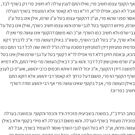
אף הקטף עצמו חשיב פרי, ואילו התם לענין ערלה לא חשיב פרי רק בשרף לבד,
אבל לא העץ, אפילו לר"א, דר"א נמי לא קאמר אלא המעמיד בשרף הערלה
אסור מפני שהוא פרי, וע"כ דהקטף עצמו בטל ע"ג שרפו, אילן אינו בטל ע"ג
שרפו, פירוש דהקטף בטל לגבי שרפו והוא עצמו חשיב כשרף, ואילן אינו בטל על
גבי שרפו ולא חשיב כמו השרף. וע"כ הוא משום דהקטף אינו עושה פרי ואין לו
אלא שרף, ע"כ בטל לגבי השרף, משא"כ באילן דעושה פרי. א"כ לדבריך דקא
מדמית מתניתין דידן למתניתין דמסכת ערלה הו"ל להיות שוה לכל דבר התם כמו
הכא, ובאמת חזינן דלא דמי אפילו לר"א דקטף בטל על גבי שרפו ואילן אינו בטל
ע"ג שרפו ואינן שוין לכל דבר. והוא ע"כ דבאילן העושה פרי מיירי התם, ולא דמייא
למשנה דידן דהקטף, א"כ יכול להיות דאיתא חכמים כרבי יהושע, ואע"פ כן לענין
שרף הקטף הוי פרי, משום דעל כרחך לא קאמר רבי יהושע אלא דוקא התם
באילן העושה פרי, אבל בקטף שאינו עושה פרי אף רבי יהושע מודה דשרף
חשיב כפרי וכו'.
כותב הרידב"ז, במשנה בשביעית מזכירה ורד והכפר והקטף. ובמשנה בערלה
מזכירה מעמיד בשרף הערלה. והוא משום דבערלה לא מיירי בקטף אלא באילן
עושה פירות, וע"כ לא בטל העץ לגבי השרף ואסור להעמיד בשרף, אבל לא