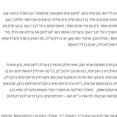
הכלל הוא: שביעית כתוב "והשביעית תשמטנה ונטשתה" גם מאכל בהמה וגם
ממין הצובעים שייך בו דין שביעית, ורק שיהיה הנאתו וביעורו שוה. ולפיכך העץ
ושרפו אסור. ורק עץ פרי שרפו מותר, משום שהוא בטל לגבי העץ. ובעץ סרק אין
השרף בטל לגבי העץ. ובערלה האיסור הוא "וערלתם את ערלתו את פריו", פרי
אסור, אפילו פגין, שהפרי הוא קטן, יש בו דין ערלה, מה שאין כן שרף והעלין שאין
ראויין לאכילה, אינם בכלל האיסור.
וכן תירץ תוספות אנשי שם, שיש חילוק מהותי בין ערלה לשביעית, וכיון ששרף
האילן יש בו שביעית, כמו שכתב הרמב"ם, כל מה שרגילין לעשות ממנו יש בו
שביעית. והעיקר הוא שיהיה הנאתן וביעורן שוין. והוא הדין פרחים שיש בהם ריח,
יש בהם משום שביעית, דלא גרע פרחים שיש בהם ריח ומריחים בהם, שהנאתן
וביעורם שווים, משרף האילנות או משרף הפרי שעושין מהן ריח, שיש בהן
קדושת שביעית. ולכאורה כ"ש הוא – דפרחים שיש בהן ריח יש להם דין פירות.
וראה אור לציון שביעית פ"ב בשאלה י"ב. שאלה: האם יש בפרחים איסור ספיחים