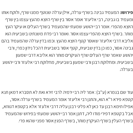
פירושו:
המעמיד גבינה בשרף ערלה, אילן ערלה שנוטף ממנו שרף, ולוקח אותו
ומעמיד בו גבינה, רבי אליעזר אומר אסור בין שרף היוצא מהעץ עצמו בין שרף
היוצא מהפרי. אומר רבי יהושע שמעתי שהמעמיד בשרף העלים או עיקר העץ
מותר. בשרף היוצא מהפרי עצמו אסור. ואומר רבי פדת משנתינו בשביעית הוא
אליבא דרבי אליעזר שאוסר קטף היוצא מהעץ. וכמו בדין ערלה שהמעמיד בהם
גבינה אסור, כמו כן בדין שביעית, קטף אסור בשביעית דהכל נידון כפרי, ורבי
יהושע שאמר שרף העלים שרף העיקרים מותר הוא אליבא דרבי שמעון
בשביעית. ומחלוקת רבנן ורבי שמעון בשביעית, מחלוקת רבי אלעזר ורבי יהושע
בערלה.
עוד שם בגמרא (ע"ב): אמר ליה רבי ירמיה לרבי זירא ואת לא תסברא דמאן תנא
קטפא פירא ר"א הוא, והתנן רבי אליעזר אומר המעמיד בשרף ערלה אסור,
אפילו תימא רבנן עד כאן לא פליגי רבנן עליה דרבי אלעזר אלא בקטפא דגווזא,
אבל בקטפא דפירי מודו ליה, דתנן אמר רבי יהושע שמעתי בפירוש שהמעמיד
בשרף העלין בשרף העיקרין מותר, בשרף הפגין אסור מפני שהוא פרי.