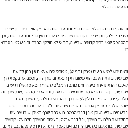
הבעיא בירושלמי.
ונראה מדברי הירושלמי שריח הנאתו וביעורו שווה. והספק הוא בריח, כיון שאינו
מידי דאכילה, יתכן שאין בו קדושת שביעית. שאם ריח אין הנאתו וביעורו שווה, אין
להסתפק שאין בריח קדושת שביעית, דודאי לא חולקין הבבלי והירושלמי בסברא
זו.
וראה ירושלמי שביעית (פרק ז דף יט), מפורש שם שעצים אין בהן קדושת
שביעית. ובודאי הטעם הוא משום דאין הנאתן וביעורן שווה, וכמבואר בקמא (דף
קא,ב) דהנאתן אחר ביעורן. ואם כותב הרמב"ם ששרף היוצא מהאילנות יש בו
שביעית, וכן שרף היוצא מהפירות יש בו שביעית, ובודאי כל מה שיעשו משרף זה
חלה עליו קדושה אם רגילין לעשות כך. דהקדושה חלה על השרף. הגם
שהירושלמי מסתפק אם יש בבשמים שביעית, מ"מ נראה מגמרא דידן שיש
בבשמים שביעית. וכן מורין דברי הרמב"ם שכתב שרף האילן יש בו שביעית,
דהקדושה חלה על השרף, וכל דבר שרגילין לעשות מהשרף חלה עליו קדושת
שביעית, ובודאי גם בשמים הדין כן. ואם נאמר שגמרא דידן מסתפקת בבשמים,