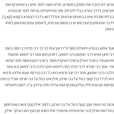
מדוע לא כתבה את הספק במפורש, שלא נטעה לומר שיש בבשמים קדושת
שביעית, דדרך גמרא בבלי להרחיב יותר מהירושלמי, ונראה לומר שהגמרא
בבלית סוברת שיש בבשמים שביעית, והכלל הוא כדברי הגמרא בקמא (קא,ב)
דדבר שהנאתן וביעורן שוין יש בו משום שביעית, ולאפוקי עצים שהנאתן לאחר
ביעורן.
ועוד איתא בגמרא ירושלמי (סוף פ"ז דשביעית דף כ): רבי פדת רבי יוסה בשם
רבי יוחנן אתיא דרבי שמעון כרבי יהושע, דתנינן תמן אמר רבי יהושע שמעתי
שהמעמיד בשרף האילן ובשרף העיקרין מותר. בשרף הפגין אסור מפני שהוא
פרי. אמר רבי זעירא לרבי פדת כמה דתימא תמן הלכה כרבי יהושע וכא אמר
הלכה כרבי שמעון, אמר רבי יונה ודמיא היא כל רבה (גירסת שנות אליהו: ודמיא
היא לכל דבר) קטף בטל על גבי שרפו, אילן אינו בטל על גבי שרפו. אוכלי בהמה
קדושת שביעית חלה עליהן ואין קדושת ערלה חלה עליהן. ע"כ לשון הירושלמי.
וכתב פני משה שם, קטף בטל על גבי שרפו, כלומר אילן קטף והוא האפרסמון
בטל הוא האילן לגבי שרפו והיינו שהשרף שלו היוצא מן העץ הוא העיקר. ואילן,