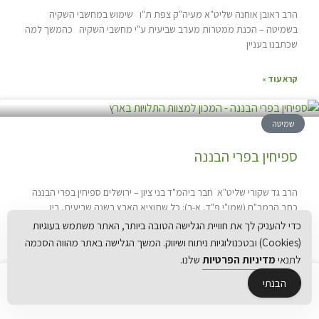
הרב ראובן אוחנה שליט"א מעיה"ק צפת ת"ו שימוש במחשבי השקיה
בשמיטה – הכנת ממטרות מערב שביעית ע"י מחשבי השקיה כהמשך למה
שכתבנו בעניין
קרא עוד »
שמיטה
ספיחין בפרי הבננה
הרב גד שקורי שליט"א חבר ביהמ"ד בני ציון – ירושלים ספיחין בפרי הבננה
כתב הרמב"ם (שמו"י פ"ד, א-ב): כל שתוציא הארץ בשנה שביעית, בין
כדי להעניק לך את חוויית הגלישה הטובה ביותר, האתר משתמש בעוגיות
(Cookies) ובטכנולוגיות ניתוח ושיווק. המשך הגלישה באתר מהווה הסכמה
קרא עוד »
לתנאי
מדיניות הפרטיות
שלנו.
הבנתי
זמן הביעור בפיטאיה