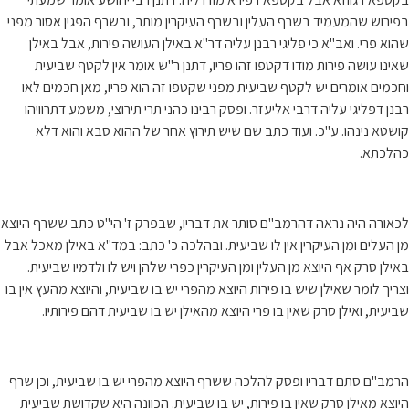
בפירוש שהמעמיד בשרף העלין ובשרף העיקרין מותר, ובשרף הפגין אסור מפני
שהוא פרי. ואב"א כי פליגי רבנן עליה דר"א באילן העושה פירות, אבל באילן
שאינו עושה פירות מודו דקטפו זהו פריו, דתנן ר"ש אומר אין לקטף שביעית
וחכמים אומרים יש לקטף שביעית מפני שקטפו זה הוא פריו, מאן חכמים לאו
רבנן דפליגי עליה דרבי אליעזר. ופסק רבינו כהני תרי תירוצי, משמע דתרוויהו
קושטא נינהו. ע"כ. ועוד כתב שם שיש תירוץ אחר של ההוא סבא והוא דלא
כהלכתא.
לכאורה היה נראה דהרמב"ם סותר את דבריו, שבפרק ז' הי"ט כתב ששרף היוצא
מן העלים ומן העיקרין אין לו שביעית. ובהלכה כ' כתב: במד"א באילן מאכל אבל
באילן סרק אף היוצא מן העלין ומן העיקרין כפרי שלהן ויש לו ולדמיו שביעית.
וצריך לומר שאילן שיש בו פירות היוצא מהפרי יש בו שביעית, והיוצא מהעץ אין בו
שביעית, ואילן סרק שאין בו פרי היוצא מהאילן יש בו שביעית דהם פירותיו.
הרמב"ם סתם דבריו ופסק להלכה ששרף היוצא מהפרי יש בו שביעית, וכן שרף
היוצא מאילן סרק שאין בו פירות, יש בו שביעית. הכוונה היא שקדושת שביעית