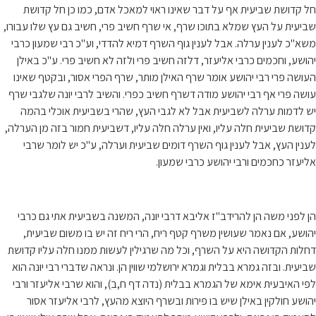
חל קדושת שביעית אף על דבר שאינו ראוי למאכל אדם, כמו כן חל קדושת
שביעית על העץ שמלא בתוכו שרף, אי שרף חשיב פרי, חשיב גם עץ שלו עבורו,
משא"כ לענין ערלה. אבל לענין גוף השרף דמיא להדדי, וע"כ רבי שמעון כרבי
יהושע, וחכמים כרבי אליעזר, דלזה חשיב פרי ולזה לא חשיב פרי. ע"כ באילן
העושה פרי רבי יהושע אומר שרף האילן מותר, שרף הפרי אסור, ובקטף שאינו
עושה פרי אף רבי יהושע מודה דשרף חשיב כפרי. והשיב לרבי יונה שלגבי שרף
יש לדמות ערלה לשביעית אבל לא לגבי העץ, שהרי בשביעית אוכלי בהמה
קדושת שביעית חלה עליו, ואין ערלה חלה עליו, דשביעית חמור בזה מן הערלה,
לענין העץ, אבל לענין גוף השרף דומים שביעית וערלה, ע"כ יש לומר שרבי
אליעזר כחכמים ורבי יהושע כרבי שמעון.
הן לפני משה הן להרידב"ז אליבא דרבי יונה, המשנה בשביעית אתי גם כרבי
יהושע, אם נאמר שעושין משרף קטף ריח, הרי ריח זה יש בו משום שביעית,
דחלות הקדושה היא על השרף, וכל מה שרגילין לעשות ממנו חלה עליו קדושת
שביעית. ובזה גמרא בבלית וגמרא ירושלמי שווין הן. ונראה שדברי רבי יונה הוא
לפי האיבעית אימא של הגמרא בבלית (נדה דף ח,ב), והוא שרבי אליעזר ורבי
יהושע חולקין באילן שיש בו פירות ובשרף היוצא מהעץ, לרבי אליעזר אסור