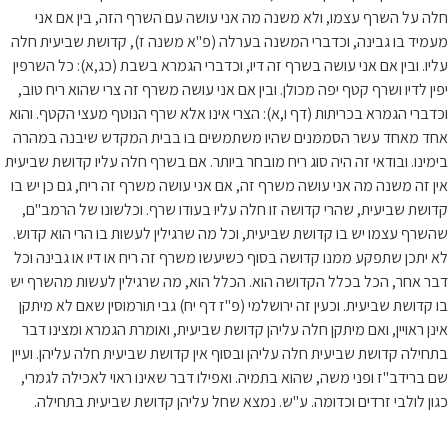
חלה על השרף עצמו, ולא משנה מה אני עושה עם השרף הזה, בין אם אני
מעמיד בו גבינה, וכדברי המשנה בערלה (פ"א משנה ז), קדושת שביעית חלה
עליו. ובין אם אני עושה בשרף זה דיו, וכדברי הגמרא בשבת (כג,א): כל השרפין
יפין לדיו ושרף קטף יפה מכולן. ובין אם אני עושה משרף זה צרי שהוא ריח טוב,
וכדברי הגמרא בכריתות (דף ו,א): הצרי אינו אלא שרף הנוטף מעצי הקטף. והוא
אחד מאחד עשר הסממנים שהיו משתמשים בו בבית המקדש שיבנה במהרה
בימינו. ובודאי זה היה סוג ריח מובחר ביותר. אם בשרף חלה עליו קדושת שביעית
אין זה משנה מה אני עושה משרף זה, אם אני עושה משרף זה ריח, גם כן יש בו
קדושת שביעית, שהרי קדושה זו חלה עליו בעודו שרף. וכלשונו של הרמב"ם,
שהשרף עצמו יש בו קדושת שביעית, וכל מה שרגילין לעשות בו הרי הוא קדוש.
לא יתכן שתפקע ממנו קדושה בסוף כשיעשו משרף זה ריח או דיו או גבינה וכל
דבר אחר, הכל בכלל הקדושה הוא. הכלל הוא, מה שרגילין לעשות מהשרף יש
בו קדושת שביעית. וכעין זה ירושלמי (פ"ז דף יח) גבי תורמוסין שאם לא מיתקן
אינן ראויין, ואם מיתקן חלה עליהן קדושת שביעית, ואומרת הגמרא ומצינו דבר
בתחילה קדושת שביעית חלה עליהן ובסוף אין קדושת שביעית חלה עליהן. ועיין
שם ברידב"ז ופני משה, שהוא בתמיה. ואפילו דבר שאינו ראוי לאכילה לגמרי,
כגון לולבי זרדים וכדומה. ע"ש. נמצא שחל עליהן קדושת שביעית בתחילה.