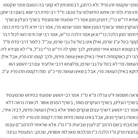
מפני שקטפו זהו פריו". ולא כדתנן, דבמתניתין לא קתני בה הטעם מפני שקטפו
זהו פריו. ולפי זה איתא הירושלמי על מכונו. וז"ל: רבי פדת רבי יוסא בשם רבי יוחנן
אתיא דר"ש כר"י, דתנינן תמן אמר ר"י שמעתי שהמעמיד בשרף העלין ובשרף
העיקרין מותר ובשרף הפגין אסור מפני שהוא פרי, אמר רבי זירא לרבי פדת כמה
דתימר תמן הלכה כר"י וכאן אמר הלכה כר"ש, אמר רבי יונה ודמי הוא לכול דבר
קטף בטל ע"ג שרפו, ואילן אינו בטל על גבי שרפו, עכ"ל. כלומר דרבי פדת ס"ל
דבקטפא דגווזא איירי מתניתין, לכך מוקי לה דר"ש כר"י כנ"ל, ור"י לא סבירא ליה
הכי רק כאוקמתיה דאיירי באילן שאין עושה פירות, ולכך קטפו זהו פריו, אבל אילן
העושה פרי לא בטל על גבי שרפו, ופלוגתא דרבי אליעזר עם רבי יהושע הוא
דוקא באילן העושה פרי, אבל בשאינו ועושה פרי כ"ע מודו דקטפו וזהו פריו. ע"כ.
וראה תוספות יו"ט ערלה פ"א מ"ז: אמר רבי יהושע שמעתי בפירוש שהמעמיד
בשרף העלים, בשרף העיקרים מותר, בשרף הפגים אסור. לכאורה נראה דלא
אמר רבי יהושע דשרף עצים ועקרים מותר אלא באילן העושה פירות, דביה איירי,
כאמרו בשרף פגים, אבל באינו עושה פירות מודה דקטפו זהו פריו. לפי מה
שכתבתי בשם הרמב"ם לענין שביעית פ"ז מ"ו. אלא שראיתי להרמב"ם עצמו
בחבורו פרק ט"ז הלכה כ"ו מהלכות מאכלות אסורות, שכתב: המעמיד גבינה