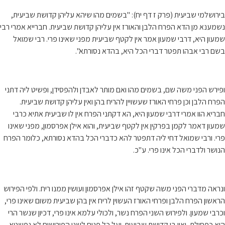
בירושלמי שביעית (פרק ז דף יח): "בשמים מהו שיהא עליהן קדושת שביעית,
נשמענא מן הדא הפרח הלבן והאורז אין עליהן קדושת שביעית. חברייא אמרי רבי
שמעון היא, דרבי שמעון אמר אין לקטף שביעית מפני שאינו פרי. רבי שמואל
בשם רבי אבהו תפטר דברי הכל היא, בהדא נסורתא".
ופירש הפני משה שם, בשמים מהו ואם מותר לאבדן ולהפסידן, ופשיט ליה דתני
הפרח הלבן וכן פרחי האורז שעשויין להריח בהן ואין עליהן קדושת שביעית.
חבריא הוו אמרי דרבי שמעון היא, הא דקתני הפרח אין לו שביעית אתיא כרבי
שמעון דאמר לקמן בפרקין אין לקטף שביעית, והוא אילן אפרסמון, מפני שאינו
פרי. ורבי שמואל דחי ליה דתפטר להא כדברי הכל בהדא נסורתא, כלומר הפרח
הנושר ולדברי הכל אינו פרי. ע"כ.
ונראה מדברי הפני משה שקטף זהו אילן אפרסמון ועושין ממנו ריח. ולפי הפירוש
הראשון הפרח הלבן ופרחי האורז העשוין לריח אין בהן שביעית משום שאינו פרי,
וכרבי שמעון. ולפירוש השני הפרח נשר, ולכולי עלמא אינו פרי, דכיון שנשר הרי
הוא כפסולת, ואין בו קדושת שביעית. ועל כל פנים לשני הפירושים לא נפשטא