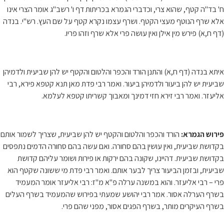
ח' בד"ה קטף, שהוא צרי, וכדברי הגמרא בכריתות דף ו' רשב"ג אומר הצרי אינו
אלא שרף הנוטף מעצי הקטף. ושרף עצמו נקרא קטף על שם העץ. רש"י. בנדה
(דף ח,א) פירש מין אילן ואין עושה פרי אלא שרף וזהו פריו.
איתא בנדה (דף ח,א) והתנן הורד והכפר והלטום והקטף יש להן שביעית ולדמיהן
שביעית יש להן ביעור ולדמיהן ביעור. ואמר רבי פדת מאן תנא קטפא פירא, רבי
אליעזר. ואמר רבי זירא חזי דמינך ומאבוך קשריתו קטפא לעלמא.
פירוש הגמרא:
הורד והכפר והלטום והקטף יש להן שביעית, שצריך לשמור אותם
בקדושת שביעית, ואין עושין בהם סחורה. ואם עשה בהם סחורה הדמים נתפסים
בקדושת שביעית. דהיינו, שקונה בהם ירקות או פירות ושומר עליהם קדושת
שביעית, ובזמן הביעור צריך לבער אותם. ואמר רבי פדת מי ששונה שקטף הוא
פרי – רבי אליעזר. והוא במשנה ערלה פ"א מ"ז: רבי אליעזר אומר המעמיד
בשרף הערלה אסור. אמר רבי יהושע שמעתי בפירוש שהמעמיד בשרף העלים
בשרף העיקרים מותר, בשרף הפגים אסור, מפני שהם פרי.