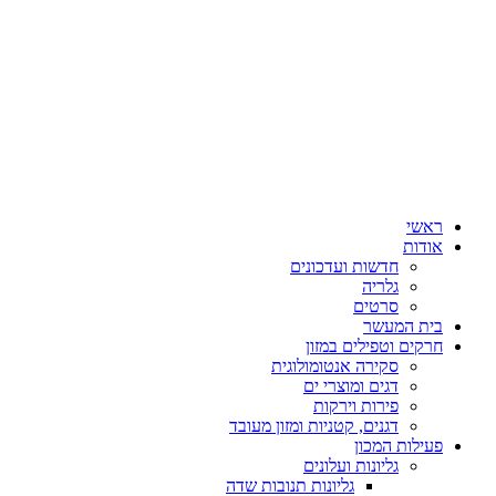
ראשי
אודות
חדשות ועדכונים
גלריה
סרטים
בית המעשר
חרקים וטפילים במזון
סקירה אנטומולוגית
דגים ומוצרי ים
פירות וירקות
דגנים, קטניות ומזון מעובד
פעילות המכון
גליונות ועלונים
גליונות תנובות שדה