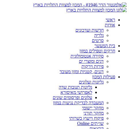
ראשי
אודות
חדשות ועדכונים
גלריה
סרטים
בית המעשר
חרקים וטפילים במזון
סקירה אנטומולוגית
דגים ומוצרי ים
פירות וירקות
דגנים, קטניות ומזון מעובד
פעילות המכון
גליונות ועלונים
גליונות תנובות שדה
לאפרושי מאיסורא
עלונים ופרסומים שונים
המעבדה לבדיקת נגיעות במזון
מחקר יישומי
מחקר תורני
פיקוח וייעוץ כשרותי
שו״תים Online
הרצאות