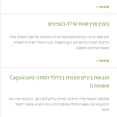
קרא עוד »
בענין מנין שנות ערלה בעציצים
מנין שנות ערלה בעציצים (מנין שנות ערלה בעציצים -פורסם ב'תנובות שדה'
גיליון 16 לצפייה בגיליון לחץ כאן) (תשובת מרן הראש"ל שליט"א לשאלת
מועצת הפירות) בתשובה
קרא עוד »
תוצאות ביניים תצפית בפלפל הסודני (Capsicum
cninese)
(פורסם ב'תנובות שדה' גיליון 13 לצפייה בגיליון לחץ כאן) בתנובות שדה מס'
5 נדון בהרחבה נושא הפלפלין ונפסק להלכה כפי המנהג שמותר לאכול
פלפל