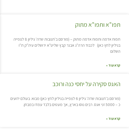
תפו"א ותפו"א מתוק
תפוח אדמה ותפוח אדמה מתוק – (פורסם ב'תנובות שדה' גיליון 8 לצפייה
בגיליון לחץ כאן) לכבוד הרה"ג אבנר קבץ שליט"א ירושלים עיה"ק ת"ו
השלום
קרא עוד »
האגס סקירה על יחסי כנה ורוכב
(פורסם ב'תנובות שדה' גיליון 6 לצפייה בגיליון לחץ כאן) מבוא: בעולם ידועים
כ – 5000 זני אגס. רבים נוסו בארץ, אך מעטים בלבד עמדו במבחן.
קרא עוד »