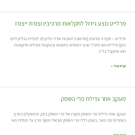
פרלייט מצע גידול לחקלאות מרכיביו וצורת ייצורו
פרלייט – סקירה מדעית [פורסם ב'תנובות שדה' גיליון 25 לצפייה בגיליון לחץ
כאן] פרלייט הוא מינרל טבעי המופיע כתוצאה ובעקבות פעילות וולקאנית.
הוא מתקבל בד"כ
קרא עוד »
מעקב אחר גדילת פרי השסק
מעקב אחר גדילת פרי השסק מקורו של פרי השסק בסין, והתאקלם בארץ
כאחרים יפה מאד. באופן כללי פרי השסק מבשיל מסוף מרץ עד תחלת מאי
קרא עוד »