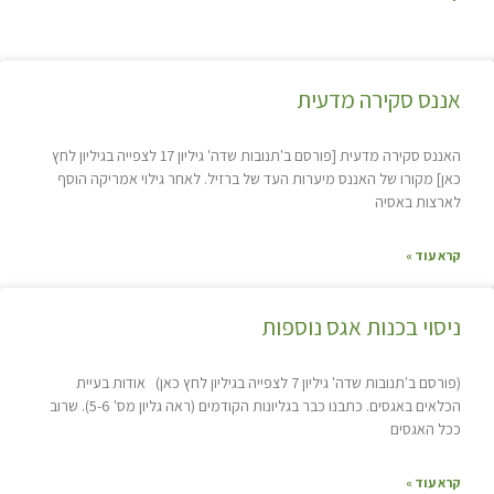
אננס סקירה מדעית
האננס סקירה מדעית [פורסם ב'תנובות שדה' גיליון 17 לצפייה בגיליון לחץ
כאן] מקורו של האננס מיערות העד של ברזיל. לאחר גילוי אמריקה הוסף
לארצות באסיה
קרא עוד »
ניסוי בכנות אגס נוספות
(פורסם ב'תנובות שדה' גיליון 7 לצפייה בגיליון לחץ כאן) אודות בעיית
הכלאים באגסים. כתבנו כבר בגליונות הקודמים (ראה גליון מס' 5-6). שרוב
ככל האגסים
קרא עוד »