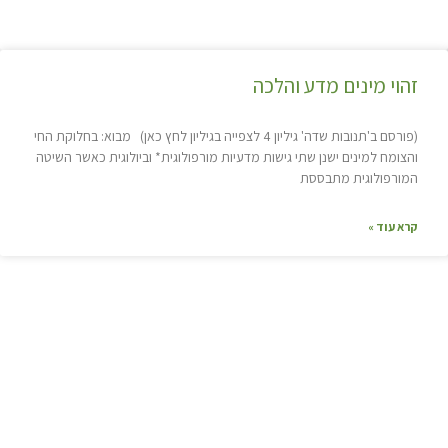
זהוי מינים מדע והלכה
(פורסם ב'תנובות שדה' גיליון 4 לצפייה בגיליון לחץ כאן) מבוא: בחלוקת החי
והצומח למינים ישנן שתי גישות מדעיות מורפולוגית* וביולוגית כאשר השיטה
המורפולוגית מתבססת
קרא עוד »