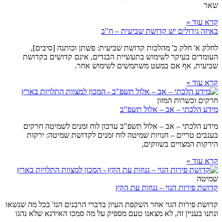
שאר
קרא עוד »
באיזה גידולים יש קדושת שביעית – ח"ב
לחלק א' חלק ב' מהלכות קדושת שביעית: פשתן וכותנה [סיבים],
העומדים בעיקר לשימוש בתעשיית הבגדים, אינם קדושים בקדושת
שביעית, אף אם במעט משתמשים לשימוש אחר.
קרא עוד »
חרקים וכשרות המזון
מידע הלכתי – אב – אלול תשפ"ב
מידע הלכתי – אב – אלול תשפ"ב עדכון לוח זמנים לשמיטה חרקים
בענבים טריים – חנויות שמיטה לוח זמנים לקדושת שמיטה: ירקות
הירקות המצויים בשווקים,
קרא עוד »
שמיטה
קדושת פירות הגוי – גנוזות עת הקץ
קדושת פירות הגוי אחר השקפת העיון בדברי הרבנים הנז' בכל מה שנשאו
ונתנו בעניין זה, לא מצאנו טעם מספיק על מה סמכו האידנא שלא נהגו