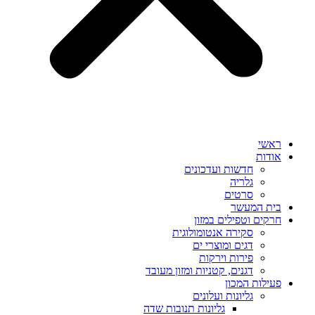
ראשי
אודות
חדשות ועדכונים
גלריה
סרטים
בית המעשר
חרקים וטפילים במזון
סקירה אנטומולוגית
דגים ומוצרי ים
פירות וירקות
דגנים, קטניות ומזון מעובד
פעילות המכון
גליונות ועלונים
גליונות תנובות שדה