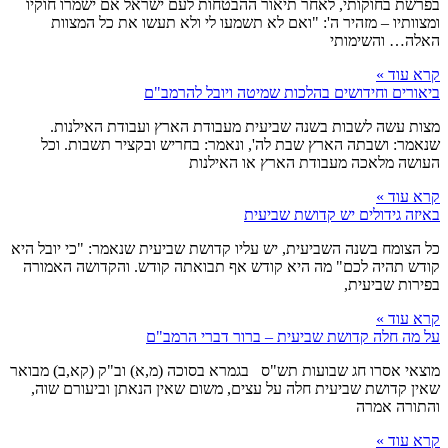
בפרשת בחוקותי, לאחר תיאור ההבטחות לעם ישראל אם ישמרו חוקיו
ומצוותיו – מזהיר ה': "ואם לא תשמעו לי ולא תעשו את כל המצוות
האלה… והשימותי
קרא עוד »
ביאורים וחידושים בהלכות שמיטה ויובל להרמב"ם
מצות עשה לשבות בשנה שביעית מעבודת הארץ ועבודת האילנות.
שנאמר: ושבתה הארץ שבת לה', ונאמר: בחריש ובקציר תשבות. וכל
העושה מלאכה מעבודת הארץ או האילנות
קרא עוד »
באיזה גידולים יש קדושת שביעית
כל הצומח בשנה השביעית, יש עליו קדושת שביעית שנאמר: "כי יובל היא
קודש תהיה לכם" מה היא קודש אף תבואתה קודש. והקדושה האמורה
בפירות שביעית,
קרא עוד »
על מה חלה קדושת שביעית – ברור דברי הרמב"ם
מוצאי אסרו חג שבועות תש"ס בגמרא בסוכה (מ,א) וב"ק (קא,ב) מבואר
שאין קדושת שביעית חלה על עצים, משום שאין הנאתן וביעורם שוה,
והתורה אמרה
קרא עוד »