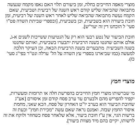
מוצרי מאפה החייבים בחלה, זמן ביעורם תלוי האם נאפו מקמח שנעשה
מתבואה שהביאה שליש קודם ראש השנה של רביעית ושביעית, שאם
הקמח נעשה מתבואה שהביאה שליש לאחר ראש השנה של רביעית, זמן
חובת ביעורה הוא בשביעית, וכן בשביעית, [ובספרי שביתת השדה פט”ו
סעי’ ל הוכחנו דין זה יעוי”ש].
חובת הביעור של נטע רבעי הוא רק על הנטיעות ששייכות לשנים א-ג,
אולם אותם שחנטו בשנה הרביעית יתבערו בשביעית, ואותם שחנטו
בשנה השביעית מתבערים בשנה הרביעית הבאה, וכן העיקר הלכה
למעשה (כמו שביארנו בספרי עץ השדה על הל’ ערלה ונט”ר בפי”ג סעי’
כז).
מוצרי חמץ
מי שברשותו מוצרי חמץ החייבים בהפרשת חלה או תרומות ומעשרות,
יקפיד להפריש מהם ולבערם עד ערב פסח קודם זמן איסורם [אע”ג
שחובת הביעור הוא בערב יו”ט האחרון של פסח, הכא שאני, מחמת
איסור החמץ שבזה. ואמנם נראה שאם עשה “מכירת חמץ” וכעת זה
ברשות הגוי, אין ע”ז חובת ביעור, אלא שלאחר פסח כשחוזר ולוקח את זה
לרשותו, יקיים בהם מיד מצוות ביעור].