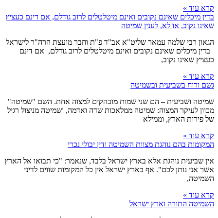
קרא עוד »
בדין מיכלים שאינם נקובים ואינם מיטלטלים לרוב גודלם, אם דינם כעציץ
שאינו נקוב, או לא, לענין שמיטה
הגאון רבי שלמה עמאר שליט"א אב"ד פ"ת וחבר מועצת הרה"ר לישראל
בדין מיכלים שאינם נקובים ואינם מיטלטלים לרוב גודלם, אם דינם
כעציץ שאינו נקוב,
קרא עוד »
גשם ורוח בשביעית ובשמיטה
שמיטה ושביעית – הם שני שמות מובהקים למצוה אחת. השם "שמיטה"
מכוון לעיקר המצוה: שמיטה ממלאכות שדה ואדמה, ושמיטה מניצול רגיל
של פירות הארץ, וממילא
קרא עוד »
המקומות בהם נוהגת מצוות השמיטה ודין יבולי נכרי
אין שביעית נוהגת אלא בארץ ישראל בלבד, שנאמר: "כי תבואו אל הארץ
אשר אני נותן לכם". אף בארץ ישראל אין כל המקומות שווים לדיני
השמיטה,
קרא עוד »
השמיטה התורה וארץ ישראל