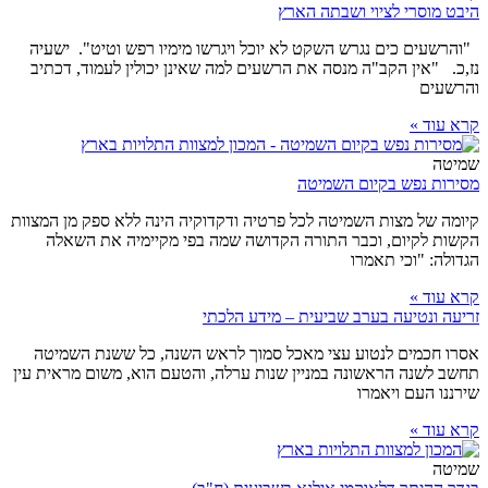
היבט מוסרי לציוי ושבתה הארץ
"והרשעים כים נגרש השקט לא יוכל ויגרשו מימיו רפש וטיט". ישעיה
נז,כ. "אין הקב"ה מנסה את הרשעים למה שאינן יכולין לעמוד, דכתיב
והרשעים
קרא עוד »
שמיטה
מסירות נפש בקיום השמיטה
קיומה של מצות השמיטה לכל פרטיה ודקדוקיה הינה ללא ספק מן המצוות
הקשות לקיום, וכבר התורה הקדושה שמה בפי מקיימיה את השאלה
הגדולה: "וכי תאמרו
קרא עוד »
זריעה ונטיעה בערב שביעית – מידע הלכתי
אסרו חכמים לנטוע עצי מאכל סמוך לראש השנה, כל ששנת השמיטה
תחשב לשנה הראשונה במניין שנות ערלה, והטעם הוא, משום מראית עין
שירננו העם ויאמרו
קרא עוד »
שמיטה