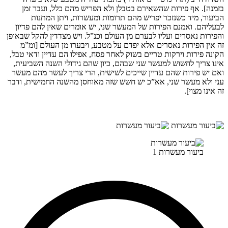
בזמנה]. אף פירות שהשאירם בטבלן ולא הפריש מהם כלל, ועבר זמן
הביעור, מיד כשנזכר יפריש מהם תרומות ומעשרות, ויתן המתנות
לבעליהם. ואמנם הפירות של המעשר שני, יש אומרים שאין להם פדיון
והפירות נאסרים ועליו לבערם מן העולם וכנ”ל. ויש מצדדין להקל שבאופן
זה אין הפירות נאסרים אלא יפדם על מטבע, ויבערו מן העולם [ומ”מ
הקונה פירות וירקות טריים בשוק לאחר פסח, אפילו הם עדיין ודאי טבל,
אינו צריך לחשוש למעשר שני שבהם, כיון שהם גידולי השנה השביעית,
ואם יש פירות שהם עדיין שייכים לשישית, הרי צריך לעשר מהם מעשר
עני ולא מעשר שני, אא”כ יש חשש שזה מאוחסן מהשנה החמישית, ודבר
זה אינו מצוי].
ביעור מעשרות 1