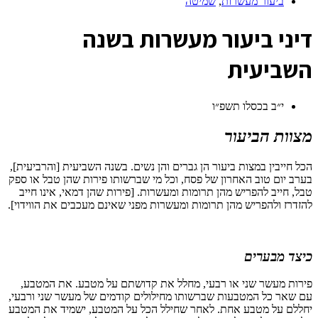
ביעור מעשרות
,
שמיטה
ד
יני ביעור מעשרות בשנה
השביעית
י״ב בכסלו תשפ״ו
מצוות הביעור
הכל חייבין במצות ביעור הן גברים והן נשים. בשנה השביעית [והרביעית],
בערב יום טוב האחרון של פסח, וכל מי שברשותו פירות שהן טבל או ספק
טבל, חייב להפריש מהן תרומות ומעשרות. [פירות שהן דמאי, אינו חייב
להזדרז ולהפריש מהן תרומות ומעשרות מפני שאינם מעכבים את הווידוי].
כיצד מבערים
פירות מעשר שני או רבעי, מחלל את קדושתם על מטבע. את המטבע,
עם שאר כל המטבעות שברשותו מחילולים קודמים של מעשר שני ורבעי,
יחללם על מטבע אחת. לאחר שחילל הכל על המטבע, ישמיד את המטבע