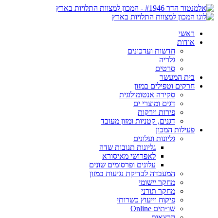
ראשי
אודות
חדשות ועדכונים
גלריה
סרטים
בית המעשר
חרקים וטפילים במזון
סקירה אנטומולוגית
דגים ומוצרי ים
פירות וירקות
דגנים, קטניות ומזון מעובד
פעילות המכון
גליונות ועלונים
גליונות תנובות שדה
לאפרושי מאיסורא
עלונים ופרסומים שונים
המעבדה לבדיקת נגיעות במזון
מחקר יישומי
מחקר תורני
פיקוח וייעוץ כשרותי
שו״תים Online
הרצאות