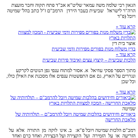
הגאון רבי שלמה משה עמאר שליט"א אב"ד פתח תקוה וחבר מועצת
הרה"ר לישראל שביעית בעבר הירדן הרמב"ם ז"ל כתב בהל' שמיטה
ויובל (פ"ד
קרא עוד »
אוצר בית דין
בדין משלוח מנות בפורים מפירות ודמי שביעית
קרא עוד »
הלכות שביעית – קיצוץ עצים ואיבוד פירות שביעית
מתוך הספר פסקי עוזיאל א. אסור למתוח ענפי גפן הנוטים לקרקע
ונגררים על הארץ, גם אם התפשטות ענפים אלו מסכנת את האילן כולו,
וכל שכן
קרא עוד »
שמיטה
ביאורים וחידושים בהלכות שמיטה ויובל להרמב"ם – תולדותיה של
מלאכת החרישה
רמב"ם הלכות שמיטה ויובל פ"א: ב. אינו לוקה מן התורה אלא על
הזריעה או על הזמירה ועל הקצירה ועל הבצירה. ואחד כרם ואחד