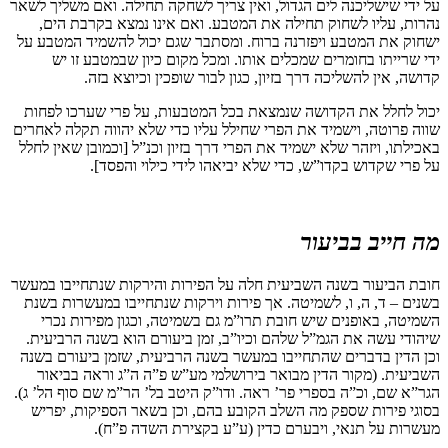
על ידי שישליכנה לים הגדול, ואין צריך לשחקה תחילה. ואם משליך לשאר
נהרות, עליו לשחוק תחילה את המטבע. ואם אינו נמצא בקרבת הים,
ישחוק את המטבע ויפזרנה ברוח. ומסתבר שגם יכול להשמיד המטבע על
ידי שרייתו בחומרים שמכלים אותו. ומכל מקום כיון שבמטבע זו יש
קדושה, אין להשליכה דרך בזיון, כגון לבור שופכין וכיוצא בזה.
יכול לחלל את הקדושה שנמצאת בכל המטבעות, על פרי שערכו לפחות
שווה פרוטה, וישמיד את הפרי שחילל עליו כדי שלא יהווה תקלה לאחרים
באכילתו, ויזהר שלא ישמיד את הפרי דרך בזיון וכנ”ל [וכמובן שאין לחלל
על פרי שקדוש בקדו”ש, כדי שלא יביאהו לידי כילוי והפסד].
מה חייב בביעור
חובת הביעור בשנה השביעית חלה על הפירות והירקות שנתחייבו במעשר
בשנים – ד, ה, ו, לשמיטה. אך פירות וירקות שנתחייבו במעשרות בשנת
השמיטה, באופנים שיש חובת תרו”מ גם בשמיטה, וכגון מפירות נכרי
שיהודי עשה את הגמ”ל שלהם וכיו”ב, זמן ביעורם הוא בשנה הרביעית.
וכן הדין בדברים שהתחייבו במעשר בשנה הרביעית, שזמן ביעורם בשנה
השביעית. (מקור הדין מבואר בירושלמי מע”ש פ”ה ה”ג וראה בביאור
הגר”א שם, וכ”ה בספרי פר’ ראה. ודו”ק היטב בל’ הר”מ שם סוף הל’ ג).
בסוגי פירות שספק מה השלב הקובע בהם, וכן בשאר הספיקות, יפריש
מעשרות על תנאי, ויבערם כדין (ע”ע בקצירת השדה פ”ח).