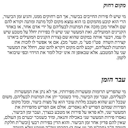
מקום רחוק
מי שיש לו פירות החייבים בביעור, אך הם רחוקים ממנו, והגיע זמן הביעור,
הרי הוא קובע מהמקום בו הוא נמצא מקום לכל מתנה ומתנה וקורא להם
שם ולאחר מכן מזכה את המתנות לבעליהם על ידי אדם אחר, או באחד
הקניינים המועילים, ואת המעשר שני שיש לו בפירות יחלל על מטבע שיש
לו עמו, ויבער אותה במקום שהוא שם (צורת הקנינים המועילים ביארנו
קצירת השדה פט”ו סעי’ מ, וסעי’ מב). אם אי אפשר לו לזכות את
המתנות לבעליהם, יקבע להם מקום ויקרא להם שם, ויחלל את המעשר
שני על המטבע. אלא שבאופן זה אינו יכול לומר את הוידוי וכפי שיבואר
לקמן.
עבר הזמן
מי שהפריש תרומות ומעשרות מפירותיו, אך לא נתן את המעשרות
לבעליהם, ועבר זמן הביעור, מיד כשנזכר יתן את המתנות לבעליהם, משום
שבכל רגע שהוא מעכב מלתת עובר הוא על מצות ביעור, ומכל מקום
הפירות שמהם הפריש לא נאסרים. אולם אם הפריש מהפירות את
המעשר שני, ולא פדאו על פירות או מטבע כנצרך, ועבר זמן הביעור,
נאסרו פירות המעשר שני באכילה והנאה, ומיד כשנזכר יבערם מן העולם,
שאין להם פדיון אחר זמן הביעור. והוא הדין בפירות רבעי [ובשו”ת חלקת
השדה ח”ב (תרו”מ סי’ יט אות ד) כתבתי שה”ה מטבע שלא ביערה