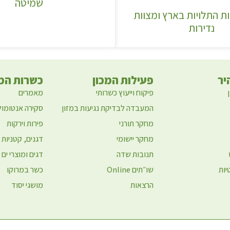
שמיטה
ות התלויות בארץ ומצוות
נדירות
יר
פעילות המכון
כשרות המז
פיקוח וייעוץ כשרותי
מאמרים
המעבדה לבדיקת נגיעות במזון
סקירה אנטומול
מחקר תורני
פירות וירקות
מחקר יישומי
דגנים, קטניות 
תנובות שדה
דגים ומוצרי ים
יות
שו״תים Online
כשר במרוקו
הרצאות
מושגי יסוד