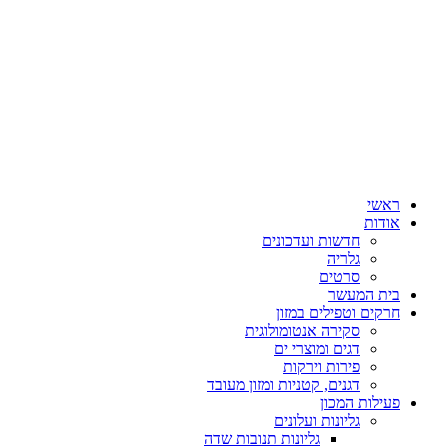
ראשי
אודות
חדשות ועדכונים
גלריה
סרטים
בית המעשר
חרקים וטפילים במזון
סקירה אנטומולוגית
דגים ומוצרי ים
פירות וירקות
דגנים, קטניות ומזון מעובד
פעילות המכון
גליונות ועלונים
גליונות תנובות שדה