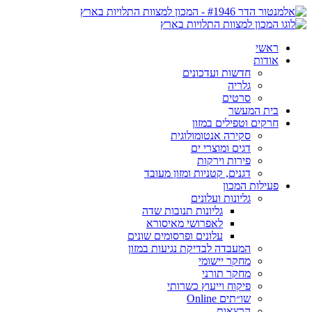
ראשי
אודות
חדשות ועדכונים
גלריה
סרטים
בית המעשר
חרקים וטפילים במזון
סקירה אנטומולוגית
דגים ומוצרי ים
פירות וירקות
דגנים, קטניות ומזון מעובד
פעילות המכון
גליונות ועלונים
גליונות תנובות שדה
לאפרושי מאיסורא
עלונים ופרסומים שונים
המעבדה לבדיקת נגיעות במזון
מחקר יישומי
מחקר תורני
פיקוח וייעוץ כשרותי
שו״תים Online
הרצאות