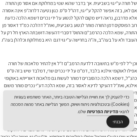
של תורה ע"י גוי בשביעית. אך בדבר שהוא שנוי במחלוקת אם אסור מן התורה
אם לאו, בזה אפשר להקל ע"י גוי, דהו"ל ס"ס. כגון נטיעה דלרוה"פ אינה אסורה
אלא מדרבנן, נראה דיש מקום להקל לנטוע על ידי נכרים דשמא הלכה כדעת
רוב הפוסקים דמן התורה מותר לנטוע בשביעית, ואת"ל דהלכה כמ"ד דאסור מן
התורה, שמא הלכה כהרמב"ם והתוס' דסברי דהעשה דושבתה הארץ חל רק על
העובד ולא על בעה"ב, וה"ה בחרישה ע"י גוי דגם היא במחלוקת וכלהלן בעה"ו.
וכן י"ל לפי מ"ש בתשובה דלדעת הרמב"ם ז"ל אין להתיר מלאכות של תורה
אפילו לאוקומי אילנא בלבד, דמ"מ על ידי נכרים שרי, דמלבד שיש בזה ס"ס
כהנ"ל, דשמא הלכה כהסוברים דמותר לעשות גם מלאכות דאורייתא באוקומי
אילנא, ואת"ל דהעיקר לדינא לאסור בזה, שמא הלכה דע"י נכרים מותר משום
דעשה דשביתת הארץ חל רק על העובד בשדה, ולא על בעל השדה. ויתירה
כדי להעניק לך את חוויית הגלישה הטובה ביותר, האתר משתמש בעוגיות
מזה, דכאן נראה פשוט יותר להתיר דהרמב"ם ז"ל שמחמיר במלאכת אוקומי
(Cookies) ובטכנולוגיות ניתוח ושיווק. המשך הגלישה באתר מהווה הסכמה
אילנא שלא להתיר אלא במלאכות דרבנן בלבד, הוא סובר דהעשה דושבתה
לתנאי
מדיניות הפרטיות
שלנו.
הארץ חל על העובד ולא על בעה"ב. וא"כ בודאי דאין איסור לאוקומי אילנא ע"י
הבנתי
גוי גם במלאכות דאורייתא. ולחולקים על הרמב"ם ז"ל וס"ל דאסור מן התורה
לומר לגוי לעשות לו מלאכה בשדהו בשביעית, אפשר שהם סוברים דלאוקומי
אילנא שרי גם ע"י ישראל אפילו במלאכות דאורייתא, וק"ו ע"י גוי. ואשר ע"כ נראה