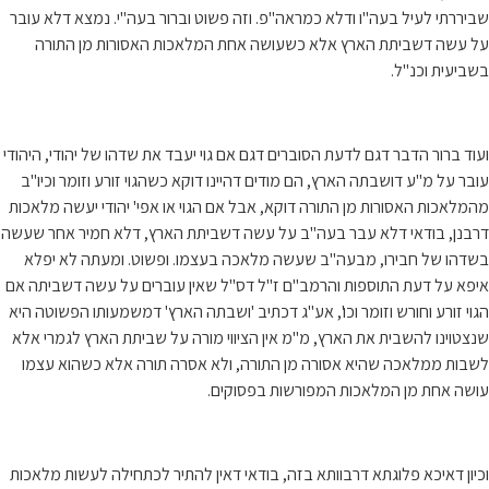
שביררתי לעיל בעה"ו ודלא כמראה"פ. וזה פשוט וברור בעה"י. נמצא דלא עובר
על עשה דשביתת הארץ אלא כשעושה אחת המלאכות האסורות מן התורה
בשביעית וכנ"ל.
ועוד ברור הדבר דגם לדעת הסוברים דגם אם גוי יעבד את שדהו של יהודי, היהודי
עובר על מ"ע דושבתה הארץ, הם מודים דהיינו דוקא כשהגוי זורע וזומר וכיו"ב
מהמלאכות האסורות מן התורה דוקא, אבל אם הגוי או אפי' יהודי יעשה מלאכות
דרבנן, בודאי דלא עבר בעה"ב על עשה דשביתת הארץ, דלא חמיר אחר שעשה
בשדהו של חבירו, מבעה"ב שעשה מלאכה בעצמו. ופשוט. ומעתה לא יפלא
איפא על דעת התוספות והרמב"ם ז"ל דס"ל שאין עוברים על עשה דשביתה אם
הגוי זורע וחורש וזומר וכו', אע"ג דכתיב 'ושבתה הארץ' דמשמעותו הפשוטה היא
שנצטוינו להשבית את הארץ, מ"מ אין הציווי מורה על שביתת הארץ לגמרי אלא
לשבות ממלאכה שהיא אסורה מן התורה, ולא אסרה תורה אלא כשהוא עצמו
עושה אחת מן המלאכות המפורשות בפסוקים.
וכיון דאיכא פלוגתא דרבוותא בזה, בודאי דאין להתיר לכתחילה לעשות מלאכות