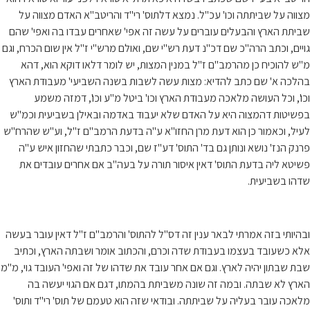
מצווה על שביתתה וכו' עכ"ל. נמצא דלתוס' רי"ד והריטב"א האדם מצווה על
שביתת הארץ והבעלים עוברים על עשה זה אפי' שאחרים עבדו בה ואפי' שהם
גויים, וכתב הרה"כ שם דכ"נ דעת רש"י שם, ואולם מרש"י ז"ל אין שום הכרח, וגם
מ"ש להוכיח כן מהרמב"ם ז"ל במנין המצות, יש לומר דלאו דוקא הוא, דהא
בהלכה א' שם כתב להדיא: מצות עשה לשבות בשנה השביעי' מעבודת הארץ
וכו', וכל העושה מלאכה מעבודת הארץ וכו' ביטל מ"ע וכו', דמזה משמע
בפשיטות דהמצוה היא על האדם שלא יעבוד באדמה ובאילן בשביעית וכמ"ש
לעיל, וכאמור כן הוא דעת מרן החזו"א ע"ה בדעת הרמב"ם ז"ל, וע"ש שהרח"ש
פרנק הנז' נושא ונותן גם בד' התוס' דע"ז שם, וכבר כתבתי שהחזון איש ע"ה
פשיטא ליה בדעת התוס' דאין איסור תורה על בעה"ב אם אחרים עובדים את
שדהו בשביעית.
ובהיותי בזה אמרתי לבאר ענין זה דס"ל להתוס' והרמב"ם ז"ל דאין עובר בעשה
אלא כשעובד בעצמו בעבודת שדה וכרם, והכתוב אומר ושבתה הארץ, וכתיב
שבת שבתון יהיה לארץ. וגם אם אחר עובד את שדהו של זה ואפי' העובד גוי, מ"מ
הארץ לא שבתה. ובמה זה שונה משביתת בהמתו, דגם אם הגוי יעשה בה
מלאכה עובר בעליה על שביתתה. ובודאי שזה הוא טעמם של תוס' רי"ד ותוס'