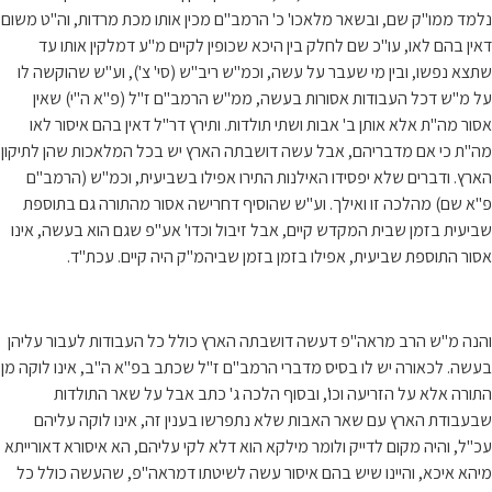
נלמד ממו"ק שם, ובשאר מלאכו' כ' הרמב"ם מכין אותו מכת מרדות, וה"ט משום
דאין בהם לאו, עו"כ שם לחלק בין היכא שכופין לקיים מ"ע דמלקין אותו עד
שתצא נפשו, ובין מי שעבר על עשה, וכמ"ש ריב"ש (סי' צ'), וע"ש שהוקשה לו
על מ"ש דכל העבודות אסורות בעשה, ממ"ש הרמב"ם ז"ל (פ"א ה"י) שאין
אסור מה"ת אלא אותן ב' אבות ושתי תולדות. ותירץ דר"ל דאין בהם איסור לאו
מה"ת כי אם מדבריהם, אבל עשה דושבתה הארץ יש בכל המלאכות שהן לתיקון
הארץ. ודברים שלא יפסידו האילנות התירו אפילו בשביעית, וכמ"ש (הרמב"ם
פ"א שם) מהלכה זו ואילך. וע"ש שהוסיף דחרישה אסור מהתורה גם בתוספת
שביעית בזמן שבית המקדש קיים, אבל זיבול וכדו' אע"פ שגם הוא בעשה, אינו
אסור התוספת שביעית, אפילו בזמן בזמן שביהמ"ק היה קיים. עכת"ד.
והנה מ"ש הרב מראה"פ דעשה דושבתה הארץ כולל כל העבודות לעבור עליהן
בעשה. לכאורה יש לו בסיס מדברי הרמב"ם ז"ל שכתב בפ"א ה"ב, אינו לוקה מן
התורה אלא על הזריעה וכו', ובסוף הלכה ג' כתב אבל על שאר התולדות
שבעבודת הארץ עם שאר האבות שלא נתפרשו בענין זה, אינו לוקה עליהם
עכ"ל, והיה מקום לדייק ולומר מילקא הוא דלא לקי עליהם, הא איסורא דאורייתא
מיהא איכא, והיינו שיש בהם איסור עשה לשיטתו דמראה"פ, שהעשה כולל כל