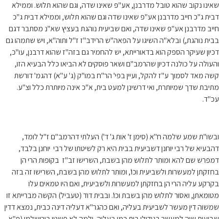
שאינו נקוב שהוא טובל מדרבנן, אע"פ שאינו שדה, וגם שהוא תלוש. וממילא
דבית ג"כ חייב מדרבנן אע"פ שאינו שדה וגם שהוא תלוש, וממילא דבית ג"כ
חייב מדרבנן אע"פ שאינו שדה, ואם שביעית נוהגת בעציץ שא"נ מסתבר דגם
בבית נוהגת,) ובלא"ה השיגו על הפאה"ש הרידב"ז ז"ל ותוה"א, ויש שתמהו גם
דכיון שעיקר הספק הוא בדאורייתא, יש להחמיר גם בזה"ז שהוא דרבנן, עו"כ,
והעולה על כולנה דכיון שהרמב"ם ושאר פוסקים לא הביאו כלל הבעיא הזו,
קשה מאד לסמוך ע"ז להקל, ועיין בפי' הר"ח במו"ק (ג' ע"א) דהגמ' דורשת
מתיבת שדך שמיותרת, ואי דרשינן למעט בית, א"כ אינה מיותרת כלל וצ"ע.
עכ"ד.
ובשו"ת שמע שלמה ח"א (סימן ז' אות ג' ד') העלתי דהרמב"ם ז"ל לומד,
דהבעיא של רבי יוחנן דשביעית בבית היא רק לשיטתו של רבי יוחנן בלבד,
דמפרש שם להא ומותר לתלוש מהן בשבת, השרישו זב"ז בקופות הרי הן
בחזקתן למעשרות ולשביעית וכו', ומותר לתלוש מהן בשבת, השרישו זה בזה
בקרקע עליה הרי הן בחזקתן למעשרות ולשביעית, ואם היו טמאים עלו
מטומאתן, ואסור לתלוש מהן בשבת וכו'. ובבית דוד (טעביל) הקשה מברייתא זו
שמשוה דין מעשר לשביעית בעליה, ואם כהגר"א דעליה דינה כבית, נמצא דדין
שביעית שוה למעשר בגידולי בית כמו בעליה, ולמה לא פשטו בירושלמי (פ"א