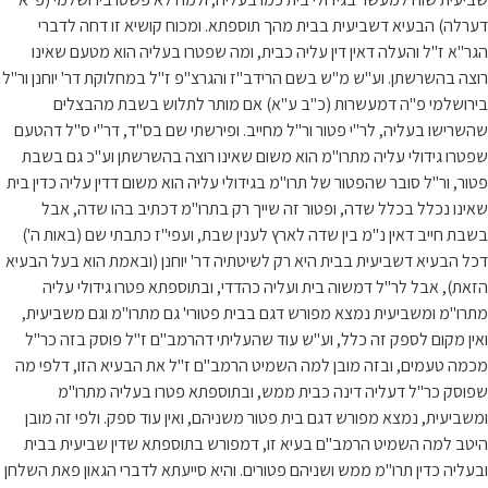
דערלה) הבעיא דשביעית בבית מהך תוספתא. ומכוח קושיא זו דחה לדברי
הגר"א ז"ל והעלה דאין דין עליה כבית, ומה שפטרו בעליה הוא מטעם שאינו
רוצה בהשרשתן. וע"ש מ"ש בשם הרידב"ז והגרצ"פ ז"ל במחלוקת דר' יוחנן ור"ל
בירושלמי פ"ה דמעשרות (כ"ב ע"א) אם מותר לתלוש בשבת מהבצלים
שהשרישו בעליה, לר"י פטור ור"ל מחייב. ופירשתי שם בס"ד, דר"י ס"ל דהטעם
שפטרו גידולי עליה מתרו"מ הוא משום שאינו רוצה בהשרשתן וע"כ גם בשבת
פטור, ור"ל סובר שהפטור של תרו"מ בגידולי עליה הוא משום דדין עליה כדין בית
שאינו נכלל בכלל שדה, ופטור זה שייך רק בתרו"מ דכתיב בהו שדה, אבל
בשבת חייב דאין נ"מ בין שדה לארץ לענין שבת, ועפי"ז כתבתי שם (באות ה')
דכל הבעיא דשביעית בבית היא רק לשיטתיה דר' יוחנן (ובאמת הוא בעל הבעיא
הזאת), אבל לר"ל דמשוה בית ועליה כהדדי, ובתוספתא פטרו גידולי עליה
מתרו"מ ומשביעית נמצא מפורש דגם בבית פטורי' גם מתרו"מ וגם משביעית,
ואין מקום לספק זה כלל, וע"ש עוד שהעליתי דהרמב"ם ז"ל פוסק בזה כר"ל
מכמה טעמים, ובזה מובן למה השמיט הרמב"ם ז"ל את הבעיא הזו, דלפי מה
שפוסק כר"ל דעליה דינה כבית ממש, ובתוספתא פטרו בעליה מתרו"מ
ומשביעית, נמצא מפורש דגם בית פטור משניהם, ואין עוד ספק. ולפי זה מובן
היטב למה השמיט הרמב"ם בעיא זו, דמפורש בתוספתא שדין שביעית בבית
ובעליה כדין תרו"מ ממש ושניהם פטורים. והיא סייעתא לדברי הגאון פאת השלחן