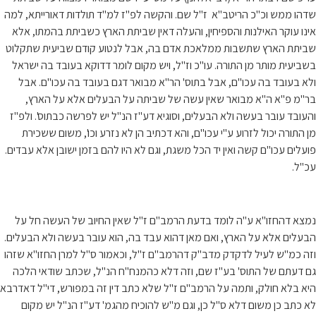
שדהו ממש וכ"כ הריטב"א ז"ל שם. והקשה לפ"ז למ"ד תולדות דאורייתא, למה
אינו עוקר האילנות והספיחין, והעלה דאין שביתת הארץ כשביתת בהמתו, אלא
שביתת הארץ שתשבות ממלאכת אדם בה, אבל לנטוע קודם שביעית שתקלוט
בשביעית מותר מן התורה. עו"כ וז"ל, ויש מקום לומר דדוקא בעובד בה ישראל
ולא בעובד בה עכו"ם, אבל בתוס' הר"א מבואר דגם בעובד בה עכו"ם. אבל
בר"מ פ"א ה"א מבואר שאין עשה של שביתה על הבעלים אלא על הארץ,
והעובד עובר בעשה ולא הבעלים, וסוגיא דע"ז הנ"ל יש לפרשה כבתוס'. ולפ"ז
מן התורה יכול לזרוע ע"י עכו"ם, והא דכתיב הן לא נזרע וכו', משום ששכירת
פועלים עכו"ם קשה ואין יד הכל משגת, וגם לא היו להם בזמן ישובן אלא עבדים.
עכ"ל.
נמצא דהחזו"א ע"ה לומד בדעת הרמב"ם ז"ל שאין החיוב של העשה חל על
הבעלים אלא על הארץ, ואם מאן דהוא עבד בה, הוא עובר בעשה ולא הבעלים.
וזה כמ"ש לעיל לדקדק מדב"ק דהרמב"ם ז"ל, וכאמור ס"ל למרן החזו"א שזהו
גם דעתם של התוס' בע"ז שם, וזה דלא כהמנח"ח הנ"ל, שכתב שודאי הלכה
היא בלא חולק, ותמה על הרמב"ם ז"ל שלא כתב דין זה במפורש, די"ל דאדרבא
לא כתב כן משום דלא ס"ל כן, וגם מ"ש להוכיח מהגמ' דע"ז הנ"ל יש מקום