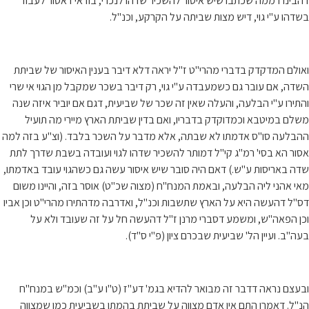
דהבינו דממה שכתבו שיש איסור להשכיר שדהו לנכרי, בודאי דאסור לעבוד
בשדהו ע"י גוי, דיש מצות שביתה על הקרקע, וכנ"ל.
ואולם המדקדק בדברי מהרי"ט ז"ל יראה דלא דיבר בענין האיסור של שביתת
השדה, אם עובר גם כשמעבדה ע"י גוי, רק דיבר בשכר שמקבל מן הגוי אי שרי
והתירו ע"י הבלעה, והעלה שאין זה שכר של שביעית, דגם אם יוביר איזה שנה
משלם במיטבא וכמדוקדק בדבריו, ואם בדין שביתת הארץ מיירי מה תועיל
ההבלעה סו"ס אדמתו לא שבתה, אלא מדבר על השכר בלבד. (וצ"ע בזה למה
אסור הא בסי' רמ"ג קי"ל דמותר להשכיר שדהו לגוי ועובדה בשבת שדרך לתת
שדה באריסות ע"ש.) דאם היה סובר שיש איסור עשה גם כשהגוי עובד באדמתו,
מאי אהני ליה הבלעה, ובאמת המנח"ח (מצוה שכ"ט) אוסר בזה, והיינו משום
דס"ל דהעשה היא על הארץ שתשבות וכנ"ל, ואדרבה מדהתירו מהרי"ט וכן אביו
וכן הפאה"ש, ומשמע דסברי מרנן ז"ל דהעשה חל על זה שעובד ולא על
בעה"ב. ועיין הל' שביעית שבכרם ציון (פ"י ס"ד).
ובעצם נראה דדבר זה מבואר להדיא בגמ' דע"ז (ט"ו ע"ב) וכמ"ש במנח"ח
הנ"ל. דאמרו התם אין אדם מצווה על שביתת בהמתו בשביעית כמו שמצווה