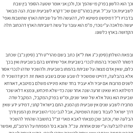
וכך הוא הלשון בפרק מי שהפך וכו', ולכן אני אומר שטעה הסופר בין שבת
לשביעית וכו' עכ"ל. ועיין במהר"ם שם שכ' דקרא לשביעית שבת. הנה מבואר
בדבריו ז"ל דמיפשט פשיטא ליה, דהעשה חל על שביתת הארץ שתשבות ואפי'
יעשה מלאכה ע"י נוכרי, מ"מ הוא עובר על עשה דשביתת הארץ דהכתוב תלה
הקדושה בארץ כלשונו.
ובפאת השלחן (סימן כ"ג אות ל"א) כתב בשם מהרי"ט ח"ב (סימן נ"ב) שכתב
דמותר להשכיר בהמתו לנכרי בשביעית אפי' שיחרוש בהם בשביעית ואין בכך
כלום, שאין אדם מצווה על שביתת בהמתו בשביעית. ולהשכיר שדהו לנכרי אסור
אלא בהבלעה, דהייינו שמשכיר לו שבע שנים בשבע מאות זוז. דכיון דהשכיר לו
לשנים מרובות אם יוביר ולא יעביד בחד שתא מינייהו משלם במיטבא, דאורחא
דמילתא היא שאינו זורעה שנה אחר שנה כדי שלא תיכחש, ונמצא דלאו שכר
שביעית הוא נוטל אלא של שאר שנים, ומ"ש בפרק המקבל, המקבל שדה
מחבירו לשבע שנים אין שביעית מן המנין, התם בישראל קתני, דמידע ידע שאין
דרך ישראל לעבוד בשנת השמיטה, אבל לגבי נכרי השביעית מן המנין ודרך
הבלעה שרי, וכתב שכן מצאתי לאבא מארי זצ"ל בתשובה שהתיר להשכיר
שדהו להבלעה ע"י שנים אחרות. עכ"ל. והובא בס' המפתח על הרמב"ם, ואפשר