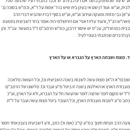
וע"ש עוד שנסתפק בחצר אם דינו כבית ע"ש. וכבר כתבתי לעיל שהחצר טפל
לבית, וע"ש. ועוד דן שם אי בעינן בית שיש בו ד' אמות על ד"א, וכמ"ש בסוכה (ג'
ע"א) גבי מזוזה ומעקה ועירוב וע"ש, וע"ש בסוף דבריו שהביא דברי הרב
פאה"ש הנ"ל, והעיר עליו דאפי' אם הירושלמי היה אומר ברור דשביעית נתמעט
בבית כמו תרו"מ, עכ"פ יש איסור דרבנן, כמ"ש הרמב"ם ז"ל במעשר. עכ"ד. והן
הן הדברים שכתבתי בעוניי לעיל.
ד. מצות ושבתה הארץ על הגברא או על הארץ
שם (פ"א ה"א) מצות עשה לשבות בשנה השביעית וכו', וכל העושה מלאכה
מעבודת הארץ או האילנות בשנה זו ביטל מ"ע ועבר וכו'. מלשונו של הרמב"ם
ז"ל יש מקום לומר שרוצה לומר שהעשה חל על הגברא, ולא על הארץ, וע"כ
כתב מ"ע לשבות מעבודת הארץ, וכל העובד ביטל מצות עשה ועבר על ל"ת.
והנה הרב מנחת חינוך במ"ע קי"ב (אות א') כתב, ודע דשביעית בענין אחד חמור
משבת ויו"ט, דשבת ויו"ט איכא איסור על העושה מלאכה בעצמו, אבל ע"י עכו"ם