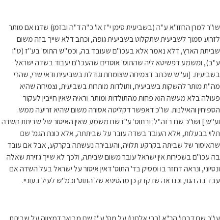
שו"ר למרן החזו"א ע"ה (בשביעית סימן י"ז או' כ"ה ד"ה ובזמן) שדנו אם מותר
לזרוע סמוך לשביעית שתקלוט בשביעית גופה, וכתב דלא שייך בזה משום
שביתת הארץ, דלא נאמר אלא בעכו"ם שעובד בה, וכמ"ש התוס' בע"ז (ט"ו
ע"ב), ומשמע דפשיטא ליה שהתוס' אוסרים שהעכו"ם יעבוד בשדה ישראל
בשביעית. [וע"ש שכתב דצמיחה שצומחת וגודלת בשביעית ודאי שרי, שהרי
מה"ת מותר להשקות בשביעית, ותולדות מותרות בשביעית, וצמיחה שהיא
פעולה בלא מעשה הוא פחות מהתולדות ומותר. וראיה שאין חייבין לעקור
הספיחין והאילנות. שו"כ דאפשר דקליטה אסורה משום שהיא זריעה ממש.
וע"ש.] ושו"כ שם בזה"ל: ובתוס' ע"ז שם משמע שאין האיסור של שביתת השדה
תלוי בבעלות, אלא העובד בשדה עובר על שביתתה, אלא כונת הגמ' שם
שהאיסור של שביתה בקרקע תלויה, והעבירה נעשתה בקרקע, אבל אם עובד
בה עכו"ם בשכירות אין ישראל עובר משום שביתה, ולכך לא שייך גזירת שאלה
ונסיוני, ונראה דחזר בו ומסיק בד' התוס' דאין איסור על ישראל בעל השדה אם
עבד בה הגוי, וכנראה שדקדק כן מהסיפא של התוס' וכמ"ש לעיל בעוניי.
עו"כ שם דבתו' הר"א (רבי אלחנן) על מס' ע"ז שם מבואר דמצווה על שביתת