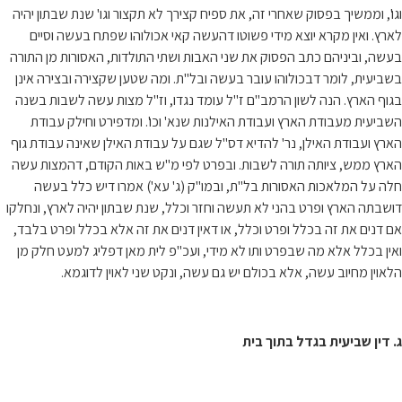
וגו', וממשיך בפסוק שאחרי זה, את ספיח קצירך לא תקצור וגו' שנת שבתון יהיה
לארץ. ואין מקרא יוצא מידי פשוטו דהעשה קאי אכולוהו שפתח בעשה וסיים
בעשה, וביניהם כתב הפסוק את שני האבות ושתי התולדות, האסורות מן התורה
בשביעית, לומר דבכולוהו עובר בעשה ובל"ת. ומה שטען שקצירה ובצירה אינן
בגוף הארץ. הנה לשון הרמב"ם ז"ל עומד נגדו, וז"ל מצות עשה לשבות בשנה
השביעית מעבודת הארץ ועבודת האילנות שנא' וכו'. ומדפירט וחילק עבודת
הארץ ועבודת האילן, נר' להדיא דס"ל שגם על עבודת האילן שאינה עבודת גוף
הארץ ממש, ציותה תורה לשבות. ובפרט לפי מ"ש באות הקודם, דהמצות עשה
חלה על המלאכות האסורות בל"ת, ובמו"ק (ג' עא') אמרו דיש כלל בעשה
דושבתה הארץ ופרט בהני לא תעשה וחזר וכלל, שנת שבתון יהיה לארץ, ונחלקו
אם דנים את זה בכלל ופרט וכלל, או דאין דנים את זה אלא בכלל ופרט בלבד,
ואין בכלל אלא מה שבפרט ותו לא מידי, ועכ"פ לית מאן דפליג למעט חלק מן
הלאוין מחיוב עשה, אלא בכולם יש גם עשה, ונקט שני לאוין לדוגמא.
ג. דין שביעית בגדל בתוך בית