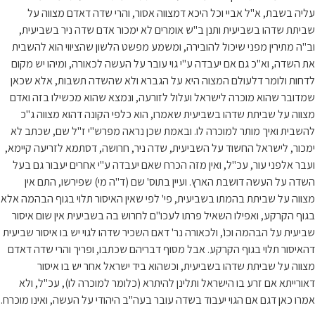
עליה בשבת, א"ל אביי וכל היכא דמצווה אסור, והרי שדה דאדם מצווה על
שביתת שדהו בשביעית ותנן ב"ש אומרים לא ימכור אדם שדה ניר בשביעית,
וב"ה מתירין מפני שיכול להובירה, ומשמע מפשט הלשון שהציווי הוא להשבית
את השדה, וא"כ גם אם יעבדה ע"י גוי עובר על העשה לכאורה, ומיהו יש מקום
לדחות ולומר דלעולם המצוה היא על הגברא ולא שהשדה תשבות, אלא שכאן
שמדובר שהוא מוכרה לישראל ועלול לזורעה, ונמצא שהוא מכשילו בזה ואדם
מצווה על שביתת שדהו בשביעית שאמרו, הוא כלפי הקונה דהוא מצווה ג"כ
להשבית ואיך מותר למוכרה לו. ובאמת שכן נראה מפרש"י ז"ל שם, שכתב לא
ימכור, לישראל החשוד על השביעית, שדה ניר, חרושה, דסתמא לזריעה קיימא,
ועבר אלפני עור, עכ"ל, ואין מזה הכרח שאם יעבדה ע"י אחרים יעבור גם בעל
השדה על העשה דושבת הארץ. ועיין בתוס' שם (ד"ה מי) שפירשו, התם אין
מצווה על שביתת בהמתו בשביעית, פי' לפי שאין האיסור תלוי בגוף הבהמה אלא
בגוף הקרקע, ואפילו השאיל פרתו לעכו"ם לחרוש בה בשביעית אין שום איסור
שביעית על הבהמה וכו', ולכאורה נר' דאם השכיר שדהו לגוי יש בו איסור שביעית
דהאיסור תלוי בגוף הקרקע. אבל מסוף דבריהם שכתבו, ופריך והרי שדה דאדם
מצווה על שביתת שדהו בשביעית, וכשהוא ביד ישראל אחר יש בו איסור
דאורייתא אם זרע בו הישראל ותלינן להיתרא (כלומר למוכרה לו), עכ"ל, ולא
אמרו כאן דגם אם הגוי יעבוד בשדה עובר בעה"ב היהודי על העשה, ואינו מוכרח.