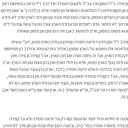
ובצירה. נ"ל הטעם וכו' עכ"ל. ולעצם השאלה של הרב ז"ל נראה בפשיטות דאין
כאן מקום פירוט כל המלאכות האסורות מן התורה אלא בהלכה ב' וג' ושם פירטם.
וכאן רק השלים הפסוק: ובשנה השביעית שבת שבתון יהיה לארץ שדך לא תזרע
וכרמך לא תזמור. ומזה לומדים שבעבודת הארץ עובר גם על עשה וגם על ל"ת
והוא פשוט בפסוק, וא"צ להמשיך כאן ביתר הפרטים שבפסוק שאחריו.
והרב ז"ל שם תירץ דזריעה וזמירה שתיהן עבודת הארץ ממש, דע"י עשיית
מלאכות אלו משפיע על הארץ שתתן באילנו' כוח הצמיחה והילכך הן מתיחסות
לעבודת הארץ, ועל זה ציותה תורה ושבתה הארץ, אבל קצירה ובצירה אינן
עבודות בגוף הארץ ממש, אלא בגידולי הארץ ואין בהן מצות ושבתה הארץ. וע"כ
לא הזכיר בהלכה זו אלא זריעה וזמירה בלבד, שרק בהן עובר גם על מצות
עשה, אבל בקצירה ובצירה שאינן עבודות שבגוף הארץ אין בהם מצות עשה,
ואע"ג דכתיב בחריש ובקציר תשבות, וקציר אינו עבודת הארץ ממש, הא לא
לעשה הוא דנזכר וכנ"ל, וע"ש שהאריך בזה. ועיין עוד שם מ"ש בשם הטורי אבן
בזה.
והנה זה חידוש גדול לומר שהעשה קאי רק על זריעה וזמירה ולא על קצירה
ובצירה. והתורה אמרה בפר' בהר, ובשנה השביעית שבת שבתון שדך לא תזרע