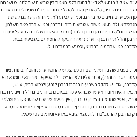
ע"ה שמקיל בזה. אלא דצ"ל דהגם דלפי האמור דין שביעית שוה לתרו"מ ושניהם
פטורים בגידולי בית, מ"מ עדיין קשה למה לא כתב הרמב"ם שגידולי בית פטורים
מן השביעית, וחייבים מדבריהם, וכמ"ש גבי תרו"מ. ומיהו זה קשה גם לשיטת
הגרשז"א זלה"ה. ואי משום ששביעית בזה"ז דרבנן וכמ"ש הרב פאת השלחן,
הרי גם תרו"מ בזמנינו הן דרבנן בלבד (ובפרט האילנות שלהרבה פוסקי' עיקרם
דרבנן והו"ל תרי דרבנן.) וע"כ נראה דהעיקר להחמיר גם בשביעית בבית
מדרבנן כמו שהחמירו בתרו"מ, וכמ"ש הרמב"ם ז"ל.
וכ"כ בפני משה בירושלמי שם דמספיקא יש להחמיר ע"ש, והוב"ד בתורת ציון
(עמוד י"ג ד"ה והנה), וכתב עליו דלפי הר"מ ז"ל דספיקא דאורייתא לחומרא הוא
מדרבנן, אולי יש להקל בשביעית בזה"ז דרבנן לזרוע ולנטוע בבית, ע"ש,
ולכאורה אינו מובן דמעשר שבודאי פטור בבית, כתב הרמב"ם ז"ל דחייב מדרבנן
וכנ"ל, ואפי' שתו"מ בזה"ז הן מדרבנן, ואיך נפטור שביעית שהסתפקו בירושלמי
שאולי יש בה חיוב גם בבית, בזה נקל בזה"ז משום דספקא דאורייתא לחומרא
רק מדרבנן להרמב"ם ז"ל. ונמצא יציבא בארעא וגיורא בשמי שמיא.