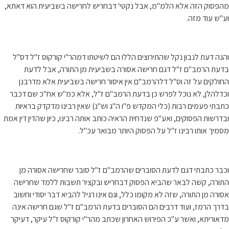
מהפסוק הזה אלא הלמ"מ, אבל נקטי' דבחריש לחרישה בשביעית הוא דאתא,
וע"ש עוד מזה.
והנה דעת לנבון נקל שהתירוצים הללו הם לשיטתו דמהר"י קורקוס ז"ל דס"ל
בדעת הרמב"ם ז"ל דגם חרישה אסורה בשביעית מן התורה, אבל לדעת
החולקים על זה וס"ל דלהרמב"ם אין איסור חרישה בשביעית אלא מדרבנן
וכדלהלן, לא נוכל לפרש כן בדעת הרמב"ם ז"ל, אלא כמ"ש אח"כ שם דכבר
כתבתי פעמים רבות (כלי המקדש פ"ו ה"ג וש"נ) שאין רבינו מדקדק בראיות
ובדרשות הפסוקים, ואע"פ שנדחית הראיה כותב אותה רבינו, כיון שהדין דין אמת
מסמיך אותו רבינו ז"ל על הפסוק היותר מבואר עכ"ל.
וכבר כתבתי דגם לדעת הסוברים שהרמב"ם ז"ל סובר שחרישה אסורה מן
התורה, קשה לבאר שהביא הפסוק דבחריש ובקציר תשבות ללמד שחרישה
אסורה מן התורה, שזה לא מקומו כלל, וגם אינו רגיל להביא דבר יסודי וחשוב
בדרך הרמז, ועוד דרבים הם הסוברים בדעת הרמב"ם ז"ל שגם חרישה אינה
מדאוריתא, ואשר ע"כ הפירוש האחרון שכתב מהר"י קורקוס ז"ל עיקר, דעיקר