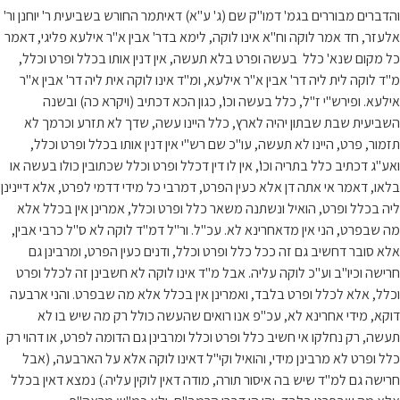
והדברים מבוררים בגמ' דמו"ק שם (ג' ע"א) דאיתמר החורש בשביעית ר' יוחנן ור'
אלעזר, חד אמר לוקה וח"א אינו לוקה, לימא בדר' אבין א"ר אילעא פליגי, דאמר
כל מקום שנא' כלל בעשה ופרט בלא תעשה, אין דנין אותו בכלל ופרט וכלל,
מ"ד לוקה לית ליה דר' אבין א"ר אילעא, ומ"ד אינו לוקה אית ליה דר' אבין א"ר
אילעא. ופירש"י ז"ל, כלל בעשה וכו', כגון הכא דכתיב (ויקרא כה) ובשנה
השביעית שבת שבתון יהיה לארץ, כלל היינו עשה, שדך לא תזרע וכרמך לא
תזמור, פרט, היינו לא תעשה, עו"כ שם רש"י אין דנין אותו בכלל ופרט וכלל,
ואע"ג דכתיב כלל בתריה וכו', אין לו דין דכלל ופרט וכלל שכתובין כולו בעשה או
בלאו, דאמר אי אתה דן אלא כעין הפרט, דמרבי כל מידי דדמי לפרט, אלא דיינינן
ליה בכלל ופרט, הואיל ונשתנה משאר כלל ופרט וכלל, אמרינן אין בכלל אלא
מה שבפרט, הני אין מדאחרינא לא. עכ"ל. ור"ל דמ"ד לוקה לא ס"ל כרבי אבין,
אלא סובר דחשיב גם זה ככל כלל ופרט וכלל, ודנים כעין הפרט, ומרבינן גם
חרישה וכיו"ב וע"כ לוקה עליה. אבל מ"ד אינו לוקה לא חשבינן זה לכלל ופרט
וכלל, אלא לכלל ופרט בלבד, ואמרינן אין בכלל אלא מה שבפרט. והני ארבעה
דוקא, מידי אחרינא לא, עכ"פ אנו רואים שהעשה כולל רק מה שיש בו לא
תעשה, רק נחלקו אי חשיב כלל ופרט וכלל ומרבינן גם הדומה לפרט, או דהוי רק
כלל ופרט לא מרבינן מידי, והואיל וקי"ל דאינו לוקה אלא על הארבעה, (אבל
חרישה גם למ"ד שיש בה איסור תורה, מודה דאין לוקין עליה.) נמצא דאין בכלל