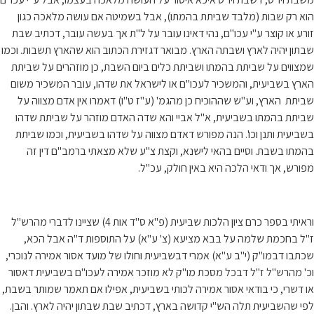
הוא רק שבות (מלבד שביתת בהמתו), אבל בשמיטה אם עושה מלאכה כגון
זורע או קוצר ע"י עכו"ם, נהי דאינו עובר על ל"ת אך בעשה עובר, דכתיב שבת
שבתון יהיה לארץ ושבתה הארץ. מבואר דגזירת הכתוב הוא שהארץ תשבות. וכמו
שמצווים על שביתת בהמתו ושביתת כלים ביום השבת, כן מוזהרים על שביתת
הארץ בשביעית, והמשכיר לעכו"ם או לישראל את שדהו, עובר המשכיר משום
שביתת הארץ, וע"ש שההוכיח כן מהגמ' (ע"ז ט"ו) דאמרו אין אדם מצווה על
שביתת בהמתו בשביעית, א"ל אביי והא שדה האדם מוזהר על שביתת שדהו
בשביעית ותנן וכו'. הנה מפורש דאדם מצווה על שדהו בשביעית, וכמו שביתת
בהמתו בשבת. וסיים בהאי לישנא, וקצת צ"ע שלא מצאתי ברמב"ם דין זה
מפורש, אך ודאי הלכה היא באין חולק, עכ"ל.
וראיתי בספר כרם ציון הלכות שביעית (פ"א ס"ד אות 4) שציינו לדברי מהרש"ל
ז"ל בחכמת שלמה על בבא מציעא (צ' ע"א) על התוספות ד"ה אבל הכא,
שכתבו דבמו"ק (י"ב ע"א) אמרי דבשביעית וחולו של מועד אסור אמירה לנוכרי,
וכ' מהרש"ל ז"ל דבכל מסכת מו"ק לא מוזכר אמירה לעכו"ם בשביעית דאסור
או דשרי, כי בודאי אסור אמירה לכותי בשביעית, אפילו אם תאמר שמותר בשבת,
לפי שהשביעית תלה הש"י קדושה בארץ, דכתיב שבת שבתון יהיה לארץ. והבן.