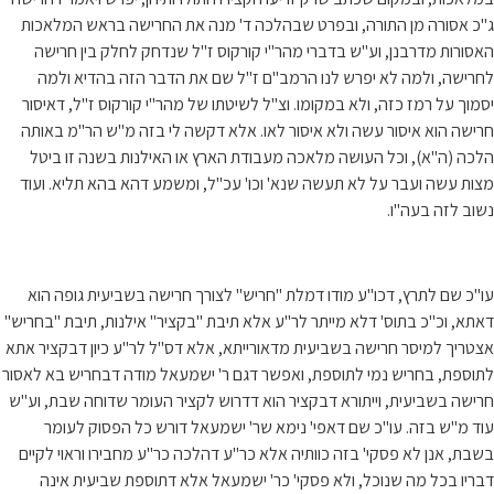
ג"כ אסורה מן התורה, ובפרט שבהלכה ד' מנה את החרישה בראש המלאכות
האסורות מדרבנן, וע"ש בדברי מהר"י קורקוס ז"ל שנדחק לחלק בין חרישה
לחרישה, ולמה לא יפרש לנו הרמב"ם ז"ל שם את הדבר הזה בהדיא ולמה
יסמוך על רמז כזה, ולא במקומו. וצ"ל לשיטתו של מהר"י קורקוס ז"ל, דאיסור
חרישה הוא איסור עשה ולא איסור לאו. אלא דקשה לי בזה מ"ש הר"מ באותה
הלכה (ה"א), וכל העושה מלאכה מעבודת הארץ או האילנות בשנה זו ביטל
מצות עשה ועבר על לא תעשה שנא' וכו' עכ"ל, ומשמע דהא בהא תליא. ועוד
נשוב לזה בעה"ו.
עו"כ שם לתרץ, דכו"ע מודו דמלת "חריש" לצורך חרישה בשביעית גופה הוא
דאתא, וכ"כ בתוס' דלא מייתר לר"ע אלא תיבת "בקציר" אילנות, תיבת "בחריש"
אצטריך למיסר חרישה בשביעית מדאורייתא, אלא דס"ל לר"ע כיון דבקציר אתא
לתוספת, בחריש נמי לתוספת, ואפשר דגם ר' ישמעאל מודה דבחריש בא לאסור
חרישה בשביעית, וייתורא דבקציר הוא דדרוש לקציר העומר שדוחה שבת, וע"ש
עוד מ"ש בזה. עו"כ שם דאפי' נימא שר' ישמעאל דורש כל הפסוק לעומר
בשבת, אנן לא פסקי' בזה כוותיה אלא כר"ע דהלכה כר"ע מחבירו וראוי לקיים
דבריו בכל מה שנוכל, ולא פסקי' כר' ישמעאל אלא דתוספת שביעית אינה