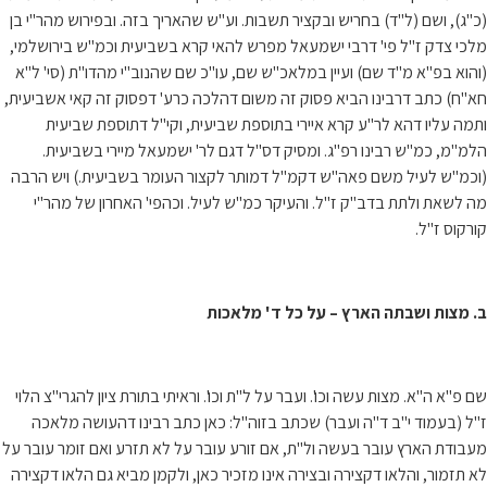
(כ"ג), ושם (ל"ד) בחריש ובקציר תשבות. וע"ש שהאריך בזה. ובפירוש מהר"י בן
מלכי צדק ז"ל פי' דרבי ישמעאל מפרש להאי קרא בשביעית וכמ"ש בירושלמי,
(והוא בפ"א מ"ד שם) ועיין במלאכ"ש שם, עו"כ שם שהנוב"י מהדו"ת (סי' ל"א
חא"ח) כתב דרבינו הביא פסוק זה משום דהלכה כרע' דפסוק זה קאי אשביעית,
ותמה עליו דהא לר"ע קרא איירי בתוספת שביעית, וקי"ל דתוספת שביעית
הלמ"מ, כמ"ש רבינו רפ"ג. ומסיק דס"ל דגם לר' ישמעאל מיירי בשביעית.
(וכמ"ש לעיל משם פאה"ש דקמ"ל דמותר לקצור העומר בשביעית.) ויש הרבה
מה לשאת ולתת בדב"ק ז"ל. והעיקר כמ"ש לעיל. וכהפי' האחרון של מהר"י
קורקוס ז"ל.
ב. מצות ושבתה הארץ – על כל ד' מלאכות
שם פ"א ה"א. מצות עשה וכו'. ועבר על ל"ת וכו'. וראיתי בתורת ציון להגרי"צ הלוי
ז"ל (בעמוד י"ב ד"ה ועבר) שכתב בזוה"ל: כאן כתב רבינו דהעושה מלאכה
מעבודת הארץ עובר בעשה ול"ת, אם זורע עובר על לא תזרע ואם זומר עובר על
לא תזמור, והלאו דקצירה ובצירה אינו מזכיר כאן, ולקמן מביא גם הלאו דקצירה