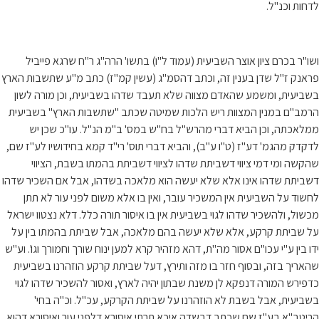
לדחות וכנ"ל.
ושו"ר בכרם ציון אוצר השביעית (עמוד ל"ו) בתשו' הרה"ג ר"ח שרגא פייביל
פראנק ז"ל שדן בענין זה, וכתב דהסמ"ג (עשין קמ"ז) כתב מ"ע שתשבות הארץ
בשביעית, ומשמע שהאדם מצווה שלא תעבד שדהו בשביעית, וכן מורה לשון
הרמב"ם במנין המצוות ריש הלכות שמיטה שכתב "שתשבות הארץ" בשביעית
ממלאכתה, וכן הביא דברי מהרש"ל בח"ש במס' ב"מ הנ"ל. עו"כ שכן יש
לדקדק מהגמ' דע"ז (ט"ו ע"ב), והביא דברי תוס' רי"ד קמא בחידושיו לע"ז שם,
שהקשה ומי דמי ציווי דשביתת שדהו לציווי דשביתת בהמתו בשבת, הציווי
דשביתת שדהו אינו אלא שלא יעשה הוא מלאכה בשדהו, אבל אם השכיר שדהו
לחשוד על השביעית אין המשכיר עובר, ואין בו אלא משום לפני עור לא תתן
מכשול, ולהשכיר שדהו לגוי בשביעית אין בו איסור תורה כלל. דלא נצטוו ישראל
על שביתת קרקע, אלא שלא יעשה בהם מלאכה, אבל שביתת בהמתו בין על
ידו בין ע"י עכו"ם אסור מה"ת, דהא מזהיר קרא למען ינוח שורך וחמורך וגו'. וע"ש
שהאריך בזה, ובסוף חזר בו מזה ותירץ, דעל שביתת קרקע הוזהרנו בשביעית
כדפירש המורה דנפקא לן משנת שבתון יהיה לארץ, ואסור להשכיר שדהו לגוי
בשביעית, אבל בשבת לא הוזהרנו על שביתת הקרקע, עכ"ל. וכ"ה בחי'
הריטב"א בע"ז שם שכתב דבשדה איכא תרתי איסורא דלפני עור ואיסורא דהוא