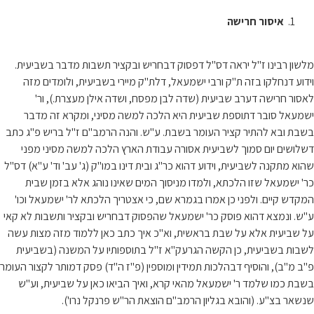
איסור חרישה
מלשון רבינו ז"ל יראה דס"ל דפסוק דבחריש ובקציר תשבות מדבר בשביעית.
וידוע דנחלקו בזה ת"ק ורבי ישמעאל, דלת"ק מיירי בשביעית, ולומדים מזה
לאסור חרישה דערב שביעית (שדה לבן מפסח, ושדה אילן מעצרת.), ור'
ישמעאל סובר דתוספת שביעית היא הלכה למשה מסיני, ומקרא זה מדבר
בשבת ובא להתיר קציר העומר בשבת. ע"ש. והנה הרמב"ם ז"ל בריש פ"ג כתב
דשלושים יום סמוך לשביעית אסורה עבודת הארץ הלכה למשה מסיני מפני
שהוא מתקנה לשביעית, וידוע דהוא כר"ג ובית דינו במו"ק (ג' עב' וד' ע"א) דס"ל
כר' ישמעאל שזו הלכתא, ולמדו מניסוך המים שאינו נוהג אלא בזמן שבית
המקדש קיים. ולפני כן אמרו בגמרא שם, כי אצטריך הלכתא לר' ישמעאל וכו'
ע"ש. ונמצא דהוא פוסק כר' ישמעאל שהפסוק דבחריש ובקציר ותשבות לא קאי
על שביעית אלא על שבת בראשית, וא"כ איך כתב כאן ללמוד מזה מצות עשה
לשבות בשביעית, כן הקשה הגרעק"א ז"ל בתוספותיו על המשנה (בשביעית
פ"ב מ"ב), והוסיף דבהלכות תמידין ומוספין (פ"ז ה"ד) פסק דמותר לקצור העומר
בשבת כמו שלמד ר' ישמעאל מהאי קרא, ואיך הביאו כאן על שביעית, וע"ש
שנשאר בצ"ע. (והובא בגליון הרמב"ם הוצאת הר"ש פרנקל נרו').