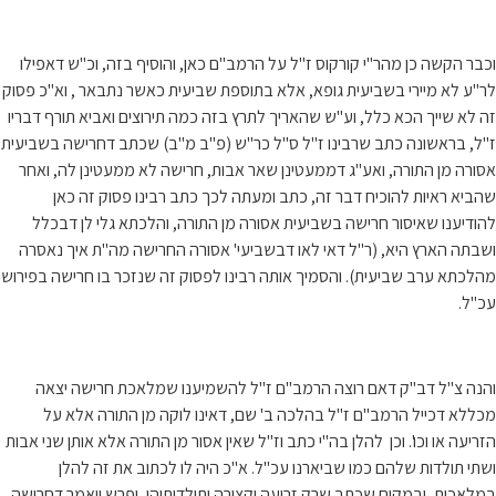
וכבר הקשה כן מהר"י קורקוס ז"ל על הרמב"ם כאן, והוסיף בזה, וכ"ש דאפילו
לר"ע לא מיירי בשביעית גופא, אלא בתוספת שביעית כאשר נתבאר , וא"כ פסוק
זה לא שייך הכא כלל, וע"ש שהאריך לתרץ בזה כמה תירוצים ואביא תורף דבריו
ז"ל, בראשונה כתב שרבינו ז"ל ס"ל כר"ש (פ"ב מ"ב) שכתב דחרישה בשביעית
אסורה מן התורה, ואע"ג דממעטינן שאר אבות, חרישה לא ממעטינן לה, ואחר
שהביא ראיות להוכיח דבר זה, כתב ומעתה לכך כתב רבינו פסוק זה כאן
להודיענו שאיסור חרישה בשביעית אסורה מן התורה, והלכתא גלי לן דבכלל
ושבתה הארץ היא, (ר"ל דאי לאו דבשביעי' אסורה החרישה מה"ת איך נאסרה
מהלכתא ערב שביעית). והסמיך אותה רבינו לפסוק זה שנזכר בו חרישה בפירוש
עכ"ל.
והנה צ"ל דב"ק דאם רוצה הרמב"ם ז"ל להשמיענו שמלאכת חרישה יצאה
מכללא דכייל הרמב"ם ז"ל בהלכה ב' שם, דאינו לוקה מן התורה אלא על
הזריעה או וכו'. וכן להלן בה"י כתב וז"ל שאין אסור מן התורה אלא אותן שני אבות
ושתי תולדות שלהם כמו שביארנו עכ"ל. א"כ היה לו לכתוב את זה להלן
במלאכות, ובמקום שכתב שרק זריעה וקצירה ותולדותיהן, יפרש ויאמר דחרישה