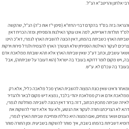
רבי אלחנן והריטב"א הנ"ל.
והנראה בזה בס"ד בהקדם דברי החזו"א (סימן י"ז אות כ"ה) הנ"ל, שהקשה
למ"ד תולדות דאורייתא, למה אינו עוקר האילנות והספיחין. ומזה הכריח דאין
שביתת הארץ כשביתת בהמתו, דאין הכונה להשבית הארץ לגמרי, דא"כ היינו
צריכים לעקור האילנות הספיחין שלא תצטרך הארץ להצמיח ולגדל פירות וירקות
ושאר עשבים, וכתב דע"כ שאין שביתת הארץ אלא תהא שובתת ממלאכת אדם
בה, ויש מקום לומר דדוקא בעובד בה ישראל (הוא דעובר על שביתתה), אבל
בעובד בה עכו"ם לא. ע"ש.
ומאחר וראינו שאין כונת המצוה להשבית הארץ מכל מלאכה כליל, אלא רק
ממלאכת אדם או רק ממלאכת יהודי בלבד, נמצא דיש מקום לבאר ולהגדיר
לאיזה שביתה מתכוין הכתוב, דזה ברור דאין הכונה לשביתה מוחלטת לגמרי,
דהא לא הצריכתנו תורה לעקור את הנטוע, ולא עוד אלא דשרי להשקות את
העצים ושאר צמחים, ואם המצוה היא כוללת ומחייבת שביתת הארץ לגמרי,
דומיא דשביתת בהמתו בשבת, איך מותר להשקות בשביעית. ומן התורה מותר