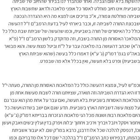
להשקות בלא שום הגבלה. ואחר שנתברר לנו בבירור שהחיוב של שביתה
בשביעית אינו חיוב מוחלט לאסור כל אופני מלאכה ולדאוג שתשבות הארץ
שביתה מוחלטת וגמורה, א"כ צריכים אנו למצא מה היא ההגדרה הנכונה
שבכונת התורה לשביתה זו, וכבר ביארתי לעיל בדעת הרמב"ם ז"ל דהעשה
כולל כל האיסורים של תורה בשביעית, וכמו שהעשה של שביתת שבת כולל כל
המלאכו' האסורות מן התורה בשבת, וזה מדוקדק בלשון הרמב"ם ז"ל (פ"א
ה"א) שכתב דהעושה בה מלאכה עבר על ל"ת וביטל מצות עשה. והוא מבואר
באה"ט בגמ' דמו"ק (ג' ע"א) דאמרו כלל בעשה (שהוא שביתת הארץ
בשביעית) ופרט בלא תעשה, ואין בכלל אלא מה שבפרט.
וכמ"ש לעיל, ונמצא דהעשה כולל כל המלאכות האסורות מן התורה, מעתה י"ל
דזו היא הגדרת השביתה וזה תוארה, שציויתנו תורה לשבות מעשות אחת מן
המלאכות האסורות בשביעית בלא תעשה, ואם עבר על אחת מהן הוא עבר גם
על מצות עשה דשביתת הארץ בשביעית. תדע שגם אם ישב בשדהו ויעשה כל
היום מלאכות רבות ושונות מכל הני מלאכות הנזכרות בברייתא דמו"ק (ג' ע"א)
ויחפור ויסקל ויזבל ויבריך וירכיב ויחתוך יבלות ויפרק בדין ועלין יבשים ויאבק ויעשן
וכו', דנפסק להלכה שכל אלו דרבנן, כרבא במו"ק שם. לא יעבור אשביתת
בהמתו, דבפירוש כתב הרמב"ם ז"ל בהלכה י' שם דכל אלו מדבריהם. וכמו