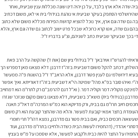
ביה שדה אלא ארץ בלבד, על כן יהיה דינו שונה מכללות ענין שביעית, ואחר
שהירושלמי הסתפק בעיקר שביעית אי נוהגת בגידולי בית אי לאו, משום דכתיב
בה גם שדה וגם ארץ, איך נוכל להוציא קדושת הפירות מכללא משום שלא כתוב
בהם גם שדה, אטו קרא כרוכלא שבכל פרט ישוב לכתוב גם שדה וגם ארץ, והלא
די בכך שבעיקר שביעית כתב לשניהם, וצ"ע בדבריו ז"ל.
וראיתי להגרש"ז אוירבאך ז"ל בגידולי ציון שם (אות ז') שהקשה על הרב פאת
השלחן, דכתב להקל משום דשביעית בזה"ז דרבנן. דלא מצאנו מאן דמפרש הך
בעיא דירושלמי גם לענין פטור דרבנן, אלא הראב"ד ז"ל בהשגות פ"ה ממעשר
ה"י. ואיהו סובר בפ"א מהל' שמיטה הי"א דשביעית בזה"ז דאורייתא. ואיך אפשר
למינקט מקוליה דמר וקוליה דמר. ( וא"ל דגם להרמב"ם רק לתרו"מ הוא דמחוייב
מדרבנן (בגידולי בית) משא"כ בשביעית, דלא מצאנו בשום מקום שנזכר שגזרו
חכמים חיוב תרו"מ גם בבית, ורק מדיוקא הוא כמ"ש המרכה"מ דאל"כ תאנה
העומדת בחצר אמאי קובעת למעשר. והלא מה שהחצר קובעת הוא רק משום
שעשאוה חכמים כבית, ואם בבית פטור גם מדרבנן, נמצא דהו"ל תרי חומרי
דסתרי אהדדי, (דהחמירו לעשות הבית כשדה ולחייבו בתרו"מ מדרבנן, ועוד
החמירו על החצר להיות כבית ולקבוע למעשר, אלא שסמכו על מ"ש בעציץ