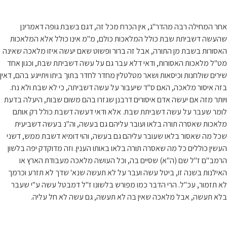
אחר המחילה רבה מהדר"ג, אין הכרח מכל זה, דגם בשבת גופה דאמרינן
שהעשה דשביתת שבת כולל המלאכות כולם, מ"מ אינו כולל אלא המלאכות
האסורות בשבת מן התורה, אבל זה ברור ופשוט שאם יעשה איזו מלאכה שאינה
מט"ל מלאכות האסורות, ודאי דלא עבר גם על עשה דשביתת שבת, וכגון אחד
שירים שולחנות וכיסאות ושאר מטלטלין מחדר לחדר בתוך ביתו ויתייגע בהם, דאין
בזה איסור מלאכה, האם ס"ד שיעבור על עשה דשביתה, כי לא שבת ולא נח.
ויותר מזה אם יעשה אדם איסורים דרבנן שגזרו בהם משום שבות, היעלה בדעת
לומר שעבר על עשה דשביתת שבת. אלא ודאי דעשה דשבת כולל רק אותם
מלאכות שאסרה תורה בלאו ועובר עליהם גם בעשה, וה"נ בעשה דשביעית
שכל מה שאסור בלאו שעובר עליהם גם בעשה, והוי דומיא דשבת ממש, דשני
העשין כוללים כל מה שאסרה תורה בלאו באותו הענין. וזה מדוקדק יפה בלשון
הרמב"ם ז"ל שם (ה"א) שסיים בה, וכל העושה מלאכה מעבודת הארץ או
האילנות בשנה זו, ביטל עשה ועבר על לא תעשה שנא' שדך לא תזרע וכרמך
לא תזמור, עכ"ל. הרי הדבר כמו מפורש בלשונו ז"ל דמבטל עשה ע"י שעבר
בלא תעשה, אבל מלאכה שאין בה לא תעשה, גם עשה לא חל עליה.