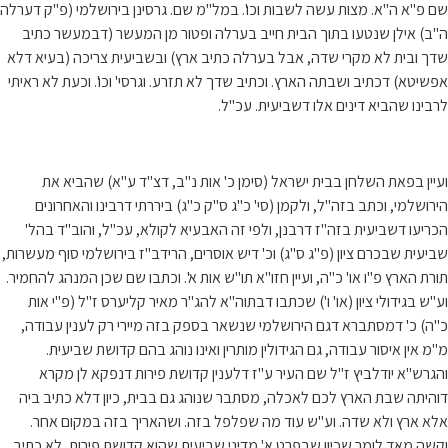
שם פ"א ה"א. מצות עשה לשבות וכו'. במל"מ שם. גרסינן בירושלמי (פ"ק דערלה
ה"ב) אילן שנטעו בתוך הבית חייב בערלה ופטור מן המעשר (דבמעשר כתיב
שדך ובית לא מקרי שדה, אבל בערלה כתיב ארץ) ובשביעית צריכה (בעיא דלא
אפשיטא) דכתיב ושבתה הארץ. וכתיב שדך לא תזרע. וגרסי' וכו'. וכעת לא ראיתי
לרבינו שהביא דינים אלו דשביעית. עכ"ל.
ועיין בפאת השלחן בבית ישראל (סימן כ' אות נ"ב, דצ"ד ע"א) שהביא את
הירושלמי, וכתב בזה"ל, ולקמן (סי' כ"ג ס"ק כ"ג) ביררתי דרבינו והאחרונים
הכריעו דשביעית בזה"ז דרבנן, ולפי זה האבעיא לקולא, עכ"ל, והוב"ד בהל'
שביעית שבכרם ציון (פ"ג ס"ג) וכ' דיש אוסרים, הרידב"ז בירושלמי סוף מעשרות,
תורת הארץ פ"ו או' כ"ה, ועיין חזו"א תו"ש אות א'. וכתבו שם שכן המנהג להחמיר.
וע"ש בגידולי ציון (או' ו') שכתבו דבתוה"א להג"ר מאיר קליערס ז"ל (פ"י אות
כ"ה) כ' דמסתברא דגם הירושלמי שנשאר בספק בזה מיירי רק לענין עבודה,
מ"מ אין איסור עבודה, גם הגידולין מותרין ואינו נוהג בהם קדושת שביעית.
והגרש"א יודלביץ ז"ל שם העיר ע"ז דלענין קדושת פירות דנפקא לן מקרא
דוהיתה שבת הארץ לכם לאכלה, מסתבר שנוהג גם בבית, כיון דלא כתיב ביה
אלא ארץ ולא שדה. וע"ש עוד מה שפלפל בזה. ושהאריך בזה במקום אחר.
וקשה מאד לומר שכיון שבפרט א' מדיני שביעית שהוא קדושת פירות, לא כתיב