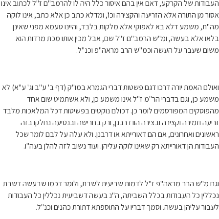
העבודות של הקרקע, דאם אין בהם איסור כלל היה לו להרמב"ם ז"ל לכתוב אינו
אסור מן התורה אלא הזריעה והקצירה וכו', ומדלא כתב כן אלא כתב, אינו לוקה
מה"ת, משמע דלא בא לאפוקי אלא מלקות בלבד, והיינו טעמא מפני שאינן
בלאו אלא בעשה, ומ"ש הרמב"ם ז"ל שם, אבל מכין אותו מכת מרדות הוא
משום שעבר על העשה וכמ"ש הרב מראה"פ וכנ"ל.
ואולם האמת יורה דרכו דגם פשטות דברי הגמרא במו"ק (דף ב' ע"ב וג' ע"א) לא
משמע כן, וגם בדברי הר"מ ז"ל אינו משמע כן, ולא אשתמיט שום אחד
מהפוסקים המפורסמים לומר כן. דכולם נוקטים בפשיטות דכל המלאכות מלבד
זריעה וזמירה וקצירה ובצירה הוו דרבנן, ורק בחרישה ובנטיעה נחלקו בזה
ראשונים ואחרונים, אם הם דאורייתא או דרבנן. ולא עלה על לבם לומר שכל
העבודות הן דאורייתא רק שאינו לוקה עליהן. ועוד נשוב לזה להלן בעה"ו.
וגם מ"ש הרב מראה"פ ז"ל לדמות שביעית לשבת, ולומר דכמו שבעשה דשבת
נכללין כל העבודות בכלל השביתה, ה"נ בעשה דשביעית נכללין כל העבודות
לעבור עליהן בעשה. וסמך דבריו על התוספתא דתורת כהנים וכנ"ל.