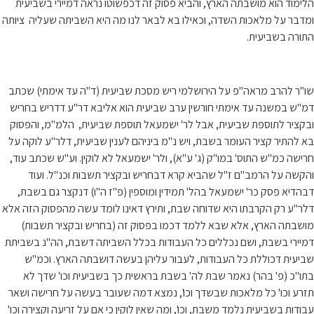
הלימוד הוא מושבתה הארץ, והביא פסוק זה דכפשוטו נראה דמיירי בשביעית
ומדבר על מלאכות השדה, וכאילו בא לבאר לנו מה היא השביתה שעליה ציותה
התורה בשביעית.
שו"ר להרב מראה"פ על הירושלמי ריש מסכת שביעית (ד"ה עד אימתי) שכתב
דמ"ש במשנה עד אימתי חורשין ערב שביעית הוא אליבא דר"ע דדריש בחריש
ובקציר לתוספת שביעית, אבל לר' ישמעאל תוספת שביעית, הלמ"מ, והפסוק
בא להתיר קציר העומר בשבת, ויש נ"מ ביניהם לענין שביעית, דלר"ע לוקה על
חרישה כמ"ש התוס' במו"ק (ג' ע"א), ולר' ישמעאל לא לוקין. וע"ש שכתב עוד,
והקשה על הרמב"ם ז"ל שהביא קרא דבחריש ובקציר תשבות וכנ"ל. ועוד
דבהדיא פסק כר' ישמעאל בהל' תמידין ומוספין (פ"ז ה"ו) דנקצר גם בשבת,
דלר"ע רק הקרבתו היא שדוחה שבת, ותירץ דאינו לומד עשה מהפסוק הזה אלא
מושבתה הארץ, אלא שבא ללמד דכמו בפסוק זה (בחריש ובקציר תשבות)
דמיירי בשבת, ושם נכללים כל העבודות בכלל השביתה דשבת, הה"נ בשביתת
שביעית דכוללת כל העבודות, לעבור עליהן בעשה דושבתה הארץ. וכמ"ש
בתו"כ (פ' בהר) נאמר שבת לה' בשבת בראשית כך בשביעית וכו' שדך לא
תזרע וכו' כל מלאכות שבשדך וכו', נמצא דמה שעובר בעשה על חרישה ושאר
עבודות בשביעית נלמד משבת, וכו', ומה שאין לוקין כי אם על זריעה וקצירה וכו'