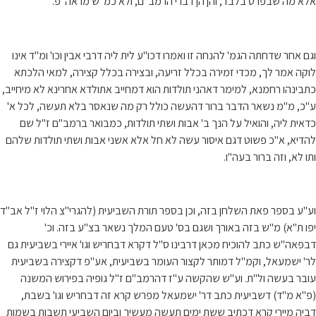
אלא מה שבפרט בלבד, והן הן דברי הרמב"ם, ולא כמ"ש מראה"פ.
וגם אחר שדחתה הגמ' להנחה זו ואמרו דכו"ע לית ליה דרבי אבין וכו' ומ"ד אינו
לוקה אמר לך, מכדי זמירה בכלל זריעה, ובצירה בכלל קצירה, למאי הלכתא
כתבינהו רחמנא, למימר דאהני תולדות הוא דמחייב אתולדא אחרינא לא מיחייב,
ע"כ, מ"מ נשאר הדבר ברור דהעשה כולל רק מה שנאסר בלא תעשה, לכל א'
כדאית ליה, והואיל על הנך ב' אבות ושתי תולדות, כמבואר ברמב"ם ז"ל שם
להדיא, א"כ פשוט דגם איסור עשה לא חל אלא אשני אבות ושתי תולדות שלהם
ותו לא, וזה ברור בעה"ו.
וע"ע בספר פאת השלחן בזה, וכן בספר תורת השביעית (להגרי"צ הלוי ז"ל אב"ד
יפו ת"א) מ"ש בזה באורך ושגם בס' טעם המלך נשאר בצ"ע בזה. וכ'
דבפאה"ש כתב להוכיח מכאן דרבינו ס"ל דקרא דבחריש וגו' איירי בשביעית גם
לר' ישמעאל, וקמ"ל דמותר לקצור העומר בשביעית, אע"פ דקצירה בשביעית
עובר בעשה ול"ת. וע"ש שהקשה ע"ז דהרמב"ם ז"ל גופיה בפירוש המשנה
(פ"א מ"ד) דשביעית כתב דר' ישמעאל מפרש קרא זה דבחריש וגו' בשבת,
דביה מיירי קרא דכתיב ששת ימים תעשה מעשיך וביום השביעי תשבות בשמות