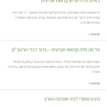
באיזה גידולים יש קדושת שביעית
כל הצומח בשנה השביעית, יש עליו קדושת שביעית שנאמר: "כי יובל היא
קודש תהיה לכם" מה היא קודש אף תבואתה קודש. והקדושה האמורה
בפירות שביעית,
קרא עוד »
על מה חלה קדושת שביעית – ברור דברי הרמב"ם
מוצאי אסרו חג שבועות תש"ס בגמרא בסוכה (מ,א) וב"ק (קא,ב) מבואר
שאין קדושת שביעית חלה על עצים, משום שאין הנאתן וביעורם שוה, והתורה
אמרה
קרא עוד »
היבט מוסרי לציוי ושבתה הארץ