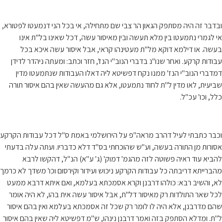
ובדבר זה היה מסתפק הגאון הר צבי שם מתחילה, אי בכל הני דנמעטו לפטורא,
אי לגמרי נתמעטו בין מלא תעשה ובין מאיסור עשה, דכל שאינו בל"ת אינו
בעשה. או דילמא דוקא מל"ת מעטינהו קראי, אבל איסור עשה איכא בכל
עבודות קרקע. ואחר שנו"נ בדברי הנוב"י הנז', חזר וכתב: ומעתה ניהדר לדידן
דמדברי הנוב"י הנז' ממנו נקח דפשיטא ליה דאלו העבודות שנתמעטו מדין
שביעית, לאו מדין ל"ת לחוד נתמעטו, אלא גם מהעשה שאין בהם איסור תורה
כלל, וכו' עכ"ל.
וכבר כתבתי לעיל דהרב מראה"פ על הירושלמי באמת ס"ל דכל עבודות הקרקע
אסורות מן התורה בעשה, וע"ש שהוכחתי בס"ד דלא כדבריו. ועתה עלה בדעתי
להביא עוד ראיה פשוטה לזה מהגמ' דמוק' (ג' ע"א) הנ"ל, דהקשו לרבא
מהברייתא דריבתה כל עבודות הקרקע ניכוש ועידור וקירסום וכו' משדך לא כרמך
לא, והשיב רבא: כולהו דרבנן וקרא אסמכתא בעלמא, ואם איתא דרבא ממעט
לכל שאר התולדות רק מאיסור דל"ת, אבל איסור עשה אית בהו, לא היה אומר
שהם מדרבנן, אלא היה לו לומר רק שכל זה אסמכתא בעלמא ואין בהם איסור
ל"ת. ומדלא הסתפק בזה ואמר דרבנן נינהו, ש"מ דפשיטא ליה שאין בהם איסור