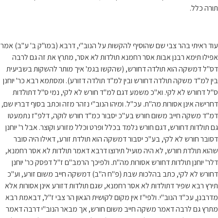
תורה כלל.
עוד ראיתי בהר צבי שם שהוסיף להקשות על הנוב"י, דרבא (במו"ק ב' ע"ב) אמר
אפילו תימא רבנן אבות אסר רחמנא תולדות לא אסר, מתרץ את זה גם לרבה
דס"ל דמשקה הוא תולדה דחורש, (שהקשו בגמ' איך מותר להשקות בשביעית
בין למ"ד משקה תולדה דחורש ובין למ"ד תולדה דזורע). ומסתמא רבא כר' יוחנן
ס"ל דחורש לא לקי. וא"כ משמע דגם למ"ד חורש לא לקי, נמי ס"ל דתולדות
דחרישה אינן אסורות מה"ת. עכ"ל. ומיהו הנוב"י נזהר מזה וכתב בסוף דבריו שם,
דמ"ד משקה חייב משום חורש בע"כ יסבור כמ"ד חורש לוקה, דלפ"ז נתמעטו
גם תולדות דחורש, דגם חורש נלמד בכלל ופרט וכלל מזורע וקוצר. אבל ר' יוחנן
דסובר חורש לא לקי, בע"כ יסבור דמשקה הוא תולדת זורע, דאילו היה סובר
שהוא תולדת חורש, לא היה מועיל תירוצו דרבא דאמר תולדות לא אסר רחמנא,
דלר' יוחנן תולדות דחורש אסורות מה"ת. ולפיכך הרמב"ם ז"ל דפסק כר' יוחנן
דחורש לא לקי, כתב בהלכות שבת (פ"ח ה"ב) דמשקה חייב משום זורע, וע"כ
תירץ רבא שפיר דתולדות לא אסר רחמנא, שגם תולדות דזורע אינן אסורות אלא
מדרבנן, עכ"ד הנוב"י. ולפי"ז אין מקום לקושית הגאון הר צבי ז"ל, דבאמת רבא
מתרץ גם לרבה דאמר משקה חייב משום חורש, אך מבאר הנוב"י דרבה דאמר