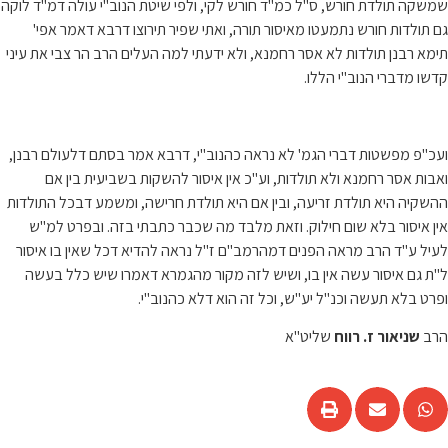
שמשקה תולדת חורש, ס"ל כמ"ד חורש לקי, ולפי שיטת הנוב"י עולה דמ"ד לוקה
גם תולדות חורש נתמעטו מאיסור תורה, ואתי שפיר תירוצו דרבא דאמר אפי'
תימא רבנן תולדות לא אסר רחמנא, ולא ידעתי למה העלים הרב הר צבי את עיני
קדשו מדברי הנוב"י הללו.
ועכ"פ מפשטות דברי הגמ' לא נראה כהנוב"י, דרבא אמר בסתם דלעולם רבנן,
ואבות אסר רחמנא ולא תולדות, וע"כ אין איסור להשקות בשביעית בין אם
ההשקיה היא תולדת זריעה, ובין אם היא תולדת חרישה, ומשמע דבכל התולדות
אין איסור בלא שום חילוק. וזאת מלבד מה שכבר כתבתי בזה. ובפרט למ"ש
לעיל ע"ד הרב מראה הפנים דמהרמב"ם ז"ל נראה להדיא דכל שאין בו איסור
ל"ת גם איסור עשה אין בו, ושיש לזה מקור מהגמרא דאמרו שיש כלל בעשה
ופרט בלא תעשה וכנ"ל יע"ש, וכל זה הוא דלא כהנוב"י.
הרב
שניאור ז. רווח
שליט"א