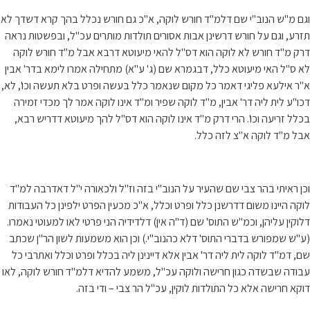
וגם מ"ש הנוב"י שם דלמ"ד חורש לוקה, א"כ גם חורש נכלל בהך קרא דשדך לא
תזרע, וגם על חורש דרשינן אבות אסורים תולדות מותרים עכ"ל, ובפשטות נראה
דרק מ"ד חורש לא לוקה הוא דס"ל להאי מיעוטא דרבא אבל מ"ד חורש לוקה
לא ס"ל האי מיעוטא כלל, דבגמרא שם (ג' ע"א) מתחילה אמרו לימא בדר' אבין
א"ר אילעא פליגי דאמר כל מקום שנאמר כלל בעשה ופרט בלא תעשה וכו', לא,
דכו"ע לית ליה דר' אבין, מ"ד לוקה שפיר ומ"ד אינו לוקה אמר לך מכדי זמירה
בכלל זריעה וכו'. הרי דרק מ"ד אינו לוקה הוא דס"ל להך מיעוטא דדריש רבא,
אבל מ"ד לוקה א"צ לזה כלל.
וכן ראיתי בהר צבי שם שהעיר על הנוב"י בזה וז"ל ולכאורה י"ל דאדרבה למ"ד
לוקה היינו משום דדרשנן כלל ופרט וכלל, א"כ מכעין הפרט ילפינן כל העבודות
דלוקין עליהן, וכמ"ש התוס' שם (ד"ה אין) דלדידיה הני פרטי לאו למעוטי נאמרו.
(ע"ש שמפורש בדברי התוס' דלא כהנוב"י.) וכן הוא משמעות לשון הר"ן שכתב
שם, דמ"ד לוקה לית ליה דר' אבין אלא דיינינן ליה בכלל ופרט וכלל ואתרבי כל
עבודה שבשדה כגון חרישה ולוקה עכ"ל, משמע להדיא דלמ"ד חורש לוקה, לאו
דוקא חרישה אלא כל התולדות לוקין, עכ"ל הר צבי – ודי בזה.