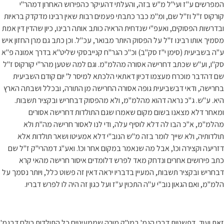
המפרשים ע"ז ועי"ל מ"ש בזה, והעלתי דהעיקר כהפירוש האחרון דמהר"י
קורקוס ז"ל וז"ל שם, ומ"מ כבר כתבתי פעמים רבות שאין רבינו מדקדק בראיות
ובדרשות הפסוקים, ואעפ"י שנדחית הראיה כותב אותה רבינו, כיון שהדין דין אמת
מסמיך אותו רבינו ז"ל על הפסוק היותר מבואר, עכ"ל. וכן כתב גם מרן החזון איש
ע"ה בשביעית (סימן י"ז סק"ב) וכ"כ הגר"ח קנייבסקי שליט"א בדרך אמונה פ"א
סק"ו, וע"ש שכתב דחרישה אסורה מהלמ"מ. וגם למה שטען מהר"י קורקוס ז"ל
שם דהדבר מוכרח מעצמו דכיון דאתאי הלכתא למיסר ל' יום קודם השביעית
בחרישה, ודאי דבשביעית גופה אסורה החרישה מן התורה, ובכלל ושבתה הארץ
היא. ע"ש. ג"כ נראה דהוא מהלמ"מ, ולא מהפסוק דבחריש ובקציר תשבות.
ומאחר דלא מצאנו בשום מקום שאמרו שגם התולדות דחרישה אסורים
מהלמ"מ, א"כ הבו לה דלא לוסיף עלה, ודי לנו לאסור חרישה מה"ת ולא
תולדותיה, ולא שייך לומר בזה מ"ש הנוב"י דלא אמעיטו ושאר תולדות אלא
דזריעה וקצירה וכו', אבל מה שנאמר במקום אחר וכו'. ואע"ג דמהרי"ק ז"ל שם
כתב פירושים אחרים ונדחק מאד לפרש דלומדים איסור חרישה מהאי קרא
דבחריש ובקציר תשבות, המעיין בדבריו יראה דאין זה פשוט כלל, ויותר נסמך על
הלמ"מ, ואם הגאון נוב"י ע"ה התכוין ע"ז ועל כגון זה היה לו לפרש דבריו.
זאת ועוד, דפשטות דברי הגמ' במו"ק מורה שממעיטים כל התולדות כולם דבגמ'