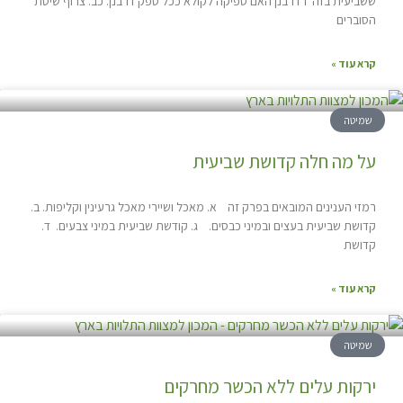
ששביעית בזה"ז דרבנן האם ספיקה לקולא ככל ספק דרבנן. כב. צרוף שיטת
הסוברים
קרא עוד »
שמיטה
על מה חלה קדושת שביעית
רמזי הענינים המובאים בפרק זה א. מאכל ושיירי מאכל גרעינין וקליפות. ב.
קדושת שביעית בעצים ובמיני כבסים. ג. קודשת שביעית במיני צבעים. ד.
קדושת
קרא עוד »
שמיטה
ירקות עלים ללא הכשר מחרקים