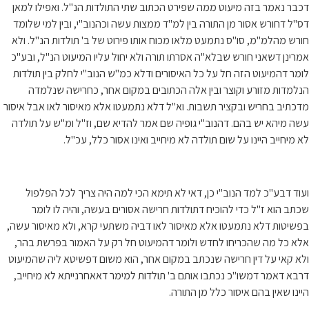
דכבר נאמר בזה מיעוט ממה שפירט הכתוב שתי התולדות הנ"ל. ואפילו למאן
דס"ל דחורש אסור מן התורה בין למ"ד ממצות עשה וכהנוב"י, ובין למי שלומד
חורש מהלמ"מ, סו"ס נתמעט מלאו מכוח אותו פירוט של ב' תולדות הנ"ל. ולא
אמרינן דשאני חורש שבלא"ה אסרתו תורה ולא יחול עליו המיעוט הנ"ל, ובע"כ
לומר דהמיעוט הזה חל על כל האיסורים ודלא כמ"ש הנוב"י לחלק בין תולדות
הנלמדות מזורע וקוצר ובין אלה הכתובים במקום אחר, כחרישה שנלמדה
מדכתיב בחריש ובקציר תשבות. וא"ל דלא נתמעטו אלא מאיסור לאו אבל איסור
עשה מיהא יש בהם. דהנוב"י גופיה שם אמר להדיא שם, וז"ל ומ"ש על תולדה
לא מיחייב היינו על שום תולדה לא מיחייב ואינו אסור כלל, עכ"ל.
ועוד דבע"כ למד הנוב"י כן, דאי לא תימא הכי למה היה צריך לכל הפלפול
שכתב הוא ז"ל כדי להוכיח דתולדות חרישה אסורים בעשה, והיה לו לומר
בפשיטות דלא נתמעטו אלא מאיסור לאו דביה משתעי קרא, ולא מאיסור עשה,
אלא כל מה שהכריחו לחדש ולומר דהמיעוט חל רק על האמור בפרשת בהר,
ולא קאי על דין חרישה שנכתב במקום אחר, הוא משום דפשיטא ליה שהמיעוט
דרבא דאמר דמשו"כ נכתבו אותם ב' תולדות למימר דאאחרנייתא לא מיחייב,
היינו שאין בהם איסור כלל מן התורה.