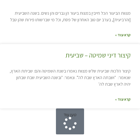
מצוות הביעור הכל חייבין במצות ביעור הן גברים והן נשים. בשנה השביעית
[והרביעית], בערב יום טוב האחרון של פסח, וכל מי שברשותו פירות שהן טבל
קרא עוד »
קיצור דיני שמיטה – שביעית
קיצור הלכות שביעית שלש מצוות נאמרו בשנת השמיטה והם: שביתת הארץ,
שנאמר: "ושבתה הארץ שבת לה'". ונאמר: "ובשנה השביעית שבת שבתון
יהיה לארץ שבת לה'
קרא עוד »
טען עוד