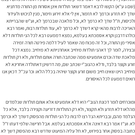
(שם ג ע"א) הקשו לרבא דאמר דשאר תולדות אינן אסורות מן התורה מדתניא
שדך לא תזרע וכרמך לא תזמור, אין לי אלא זירוע וזימור, מנין לניכוש ולעידור
ולכיסוח, ת"ל שדך לא כרמך לא, וכל מלאכה שבכרמך לא, וע"ש שהברייתא
האריכה לרבות מהאי קרא דשדך לא כרמך לא, עוד תולדות רבות, ואמר רבא
כולהו דרבנן וקרא אסמכתא בעלמא, נמצא דממעט רבא לכל הני תולדות דלא
אסירי מן התורה, וכל זה מכוח מה שאמר לעיל דלמה פירטה תורה זמירה
ובצירה, לומר לך דאהני תולדות מיחייב אאחרנייתא לא מיחייב. נמצא דכל
מלאכת שדה וכרם אתמעיטו ממה שכתבה תורה אותם תולדות, ולא רק תולדות
זורע וקוצר בלבד, ודלא כהנוב"י שכתב שם, מה דרשינן דאתולדה אחרינא לא
מיחייב היינו שאינו חייב משום זורע וקוצר שיהיה בכלל הלאו. וכו' עכ"ל. דכאן אנו
רואים דממעט לכל האיסורים.
ומוכרחים לומר דכונת הנוב"י היא דלא אתמעיטו אלא אותם תולדות שנלמדים
מהלאו דלא תזרע ולא תקצור, ולא רק התולדות דזריעה וקצירה בלבד, אלא כל
הנלמד מהם, ובבריתא הנז' רצו לרבות כל הני תולדות מהפסוק דשדך לא וכרמך
לא. וע"ז אמר רבא דאינה אלא אסמכתא בעלמא. אבל חרישה שלפי דעתו ז"ל
כתובה בפסוק אחר בפירוש, לא חל עליה המיעוט שדרש רבא מהפסוק דשך לא