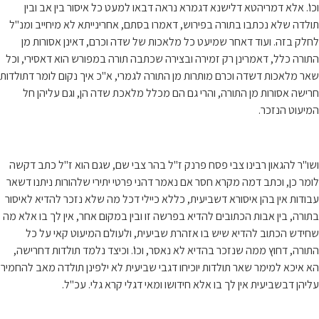
וכו'. אלא דמריהטא דלישנא דגמרא נראה דבאו למעט כל איסור בין אב ובין
תולדה שלא נכתבו בתורה בפירוש, דאמרו בסתם, אחרינייתא לא מיחייב ומנ"ל
לחלק בזה. ועוד דאחר שמיעט כל מלאכות של שדה וכרם, דאינן אסורות מן
התורה כלל, דאמרינן רק זמירה ובצירה שכתבה תורה במפורש הוא דאסירי, וכל
שאר מלאכות דשדה וכרם מותרות מן התורה לגמרי, א"כ איך נקום לומר דתולדות
חרישה אסורות מן התורה, והרי גם הם מכלל מלאכת שדה הן, וגם עליהן חל
המיעוט הנזכר.
ושו"ר להגאון רבינו צבי פסח פרנק ז"ל בהר צבי שם, שגם הוא ז"ל כתב דקשה
לומר כן, וכתב דמה מקרא חסר אם נאמר דהני פרטי יתירי שלהורות ניתנו דשאר
עבודות אין בהן איסורא דשביעית, כללא כיילי דכל מה שלא נזכר להדיא לאיסור
בתורה, בין אבות הכתובים להדיא בפרשה זו ובין במקום אחר, אין לך בו אלא מה
שחידש הכתוב להדיא שיש בו אזהרת שביעית, ולעולם המיעוט קאי על כל
התורה, דחוץ ממה שנזכר בהדיא לא נאסר, וכו'. וכיצד נלמד תולדות דחרישה,
הא איכא למימר שאר תולדות יוכיחו דגבי שביעית לא ילפינן תולדה מאב להחמיר
עליהן דבשביעית אין לך בו אלא חידושו ומאי דגלי קרא גלי. עכ"ל.