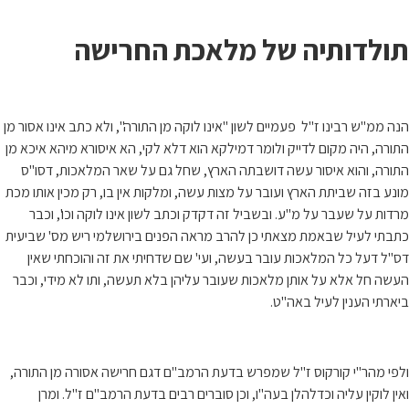
תולדותיה של מלאכת החרישה
הנה ממ"ש רבינו ז"ל פעמיים לשון "אינו לוקה מן התורה", ולא כתב אינו אסור מן
התורה, היה מקום לדייק ולומר דמילקא הוא דלא לקי, הא איסורא מיהא איכא מן
התורה, והוא איסור עשה דושבתה הארץ, שחל גם על שאר המלאכות, דסו"ס
מונע בזה שביתת הארץ ועובר על מצות עשה, ומלקות אין בו, רק מכין אותו מכת
מרדות על שעבר על מ"ע. ובשביל זה דקדק וכתב לשון אינו לוקה וכו', וכבר
כתבתי לעיל שבאמת מצאתי כן להרב מראה הפנים בירושלמי ריש מס' שביעית
דס"ל דעל כל המלאכות עובר בעשה, ועי' שם שדחיתי את זה והוכחתי שאין
העשה חל אלא על אותן מלאכות שעובר עליהן בלא תעשה, ותו לא מידי, וכבר
ביארתי הענין לעיל באה"ט.
ולפי מהר"י קורקוס ז"ל שמפרש בדעת הרמב"ם דגם חרישה אסורה מן התורה,
ואין לוקין עליה וכדלהלן בעה"ו, וכן סוברים רבים בדעת הרמב"ם ז"ל. ומרן