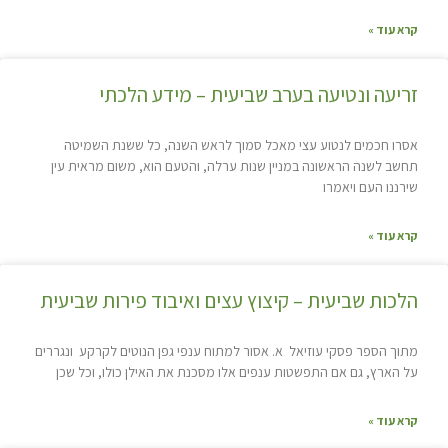
קרא עוד »
זריעה ונטיעה בערב שביעית – מידע הלכתי
אסרו חכמים לנטוע עצי מאכל סמוך לראש השנה, כל ששנת השמיטה
תחשב לשנה הראשונה במניין שנות ערלה, והטעם הוא, משום מראית עין
שירננו העם ויאמרו
קרא עוד »
הלכות שביעית – קיצוץ עצים ואיבוד פירות שביעית
מתוך הספר פסקי עוזיאל א. אסור למתוח ענפי גפן הנוטים לקרקע ונגררים
על הארץ, גם אם התפשטות ענפים אלו מסכנת את האילן כולו, וכל שכן
קרא עוד »