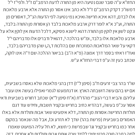
החזו"א ע"ה סובר שגם נטיעה היא מן התורה לדעת הרמב"ם ז"ל. ולפי"ז י"ל
דמשו"כ דקדק הרמב"ם ז"ל ולא כתב אינו אסור מן התורה אלא ארבע מלאכות
אלו לבדם, דהא איכא חרישה ואיכא נמי נטיעה לפי הדעות הנ"ל, דאסורים מן
התורה, וע"כ א"א לומר דרק ארבע מלאכות בלבד הן אסורות מן התורה בלבד,
ונקט לשון אין לוקין מן התורה דהוא לישנא פסיקא, דלכל הדעות אין לוקין אלא על
ארבע מלאכות אלו בלבד, ומ"ש בהלכה י', דהואיל ודברים אלו מדבריהם י"ל
דקאי על שאר המלאכות המוזכרות שם בהלכות ד,ה,ו שהן מדבריהם בלבד,
ואח"ז ראיתי בספר דרך אמונה (פ"א ה"ב) בביאור ההלכה שם ד"ה אינו לוקה,
שכתב כעין זה ע"פ דברי החזו"א ע"ש.
שו"ר בהר צבי זרעים ח"ב (סימן ל"ז) דדן בהני מלאכות שלא נאסרו בשביעית,
אם יש בהם עשה דושבתה הארץ. או דנתמעטו לגמרי ואפילו בעשה אינו עובר
עליהם. והביא דברי הנוב"י מהדו"ת (א"ח סימן ל"א) שכתב דחורש בשביעית ודאי
אסור עכ"פ בעשה, דבהדיא כתיב בחריש ובקציר תשבות, וחידש עוד דגם
תולדות החרישה אסורות מן התורה, דלא אימעיטו שאר אבות ותולדות אלא באלו
האמורים בשביעית (פרשת בהר) שדך לא תזרע וכו', אבל מה שנאמר במקום
אחר כמו בחריש ובקציר וגו' שבפרשת כי תשא, לא חל עליה המיעוט שאמרו
למה כתבה תורה פרטי יתירי ללמד שרק אותם אבות ותולדות ולא אחרים, דזה