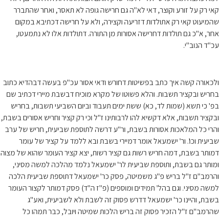
קאי רק על זורע וקוצר, דאי לא"ה גם חרישה גופה לא תאסר, ואחר שהתברר
שהמיעוט קאי רק אתולדות דזריעה וקצירה, ולא על חרישה דכתיבא במקום
אחר, א"כ גם תולדות דחרישה אסורות מן התורה. דתולדות אלו לא נתמעטו,
עכ"ד הנוב"י.
ולכאורה קשה איך כתב בפשיטות דחורש ודאי אסור עכ"פ בעשה דבהדיא כתוב
בחריש ובקציר תשבות. והלא פשוטו של מקרא מוכיח דבשבת מיירי דכתיב שם
בפ' כי תשא (שמות לד, כא) ששת ימים תעבוד וביום השביעי תשבות, בחריש
ובקציר תשבות, אלא דקשיא להו לרבותינו ז"ל וכי רק קציר וחריש אסורים בשבת,
והרי כל המלאכות אסורות בשבת, ור"ע דרשה לתוספת שביעית, חריש של ערב
שביעית וכו'. ור' ישמעאל אומר דמיירי בשבת ובא ללמד על קציר של עומר
דמותר בשבת, דמה חריש רשות גם קציר רשות, יצא קציר העומר שהוא של מצוה
ומותר גם בשבת, ותוספת שביעית לר' ישמעאל נלמד מהלכה למשה מסיני,
והרמב"ם ז"ל בריש פ"ג משמיטה, פסק כר' ישמעאל דתוספת שביעית הלכה
למשה מסיני. וגם בהל' תמידים ומוספים (פ"ז ה"ד) פסק דמותר לקצור העומר
בשבת, והיינו כר' ישמעאל דדרש פסוק זה לשבת ולא לשביעית, ואע"ג
שהרמב"ם ז"ל הזכיר פסוק זה בריש הלכות שמיטה ויובל, כבר תמהו כל