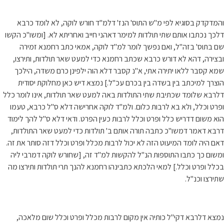
והמדקדק בסוגיא לפי מ"ש התוס' הנז' דלמ"ד חורש לוקה, לא לומד כרבא
דלכך נכתבו אותם שתי תולדות למימר דאהני חייב ואחריתא לא. [ומשו"כ הקשו
שם בתוס' בזה"ל, ואם נפשך לומר למ"ד לוקה, אמאי כתב רחמנא זמירה
ובצירה, דהא לא דורש כרבא שכתב רחמנא כדי למעט שאר תולדות, ותירצו,
שמא קסבר ללאו יתירה אתי, א"נ קסבר דלא הוה ילפינן כרם משדה, הילכך
הוצרך למיכתב בין בשדה בין בכרם עכ"ל.] נמצא דיש כאן מחלוקת יסודית
דלרבא שלומד שכתיבת שתי התולדות באה למעט שאר תולדות, אינו לומר כלל
ופרט וכלל, ולא בא לרבות כלום. ולמ"ד לוקה אחרישה דלא ס"ל כרבא, טעמו
הוא משום דדריש כלל ופרט וכלל לרבות כעין הפרט. ודאי דלא ס"ל להך לימוד
דרבא דאמר דמשו"כ כתבה תורה אותם ב' תולדות כדי למעט שאר התולדות,
דאם היה לומד המיעוט הזה לא יכול לרבות מכלל ופרט וכלל דזה סותר את זה.
ומשום כך כתבו התוספות הנ"ל להקשות למ"ד זה, [שחורש לוקה דמרבי ליה
בכלל ופרט וכלל.] למאי הלכתא כתבינהו רחמנא להנך תרי תולדות ותירצו מה
שתירצו וכנ"ל.
נמצא דלרבא דקי"ל כותיה אין מקום לרבות מכלל ופרט וכלל שום מלאכה,