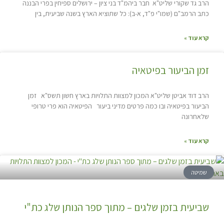
הרב גד שקורי שליט"א חבר ביהמ"ד בני ציון – ירושלים ספיחין בפרי הבננה
כתב הרמב"ם (שמו"י פ"ד, א-ב): כל שתוציא הארץ בשנה שביעית, בין
קרא עוד »
זמן הביעור בפיטאיה
הרב דוד אביטן שליט"א המכון למצוות התלויות בארץ חשון תשס"א זמן
הביעור בפיטאיה ובו כמה פרטים מדיני ביעור הפיטאיה הוא פרי טרופי
שלאחרונה
קרא עוד »
שמיטה
שביעית בזמן שלגים – מתוך ספר הנותן שלג כת"י