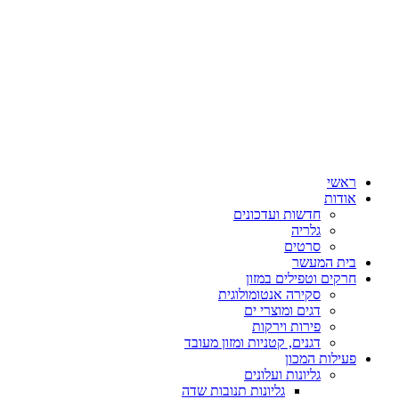
ראשי
אודות
חדשות ועדכונים
גלריה
סרטים
בית המעשר
חרקים וטפילים במזון
סקירה אנטומולוגית
דגים ומוצרי ים
פירות וירקות
דגנים, קטניות ומזון מעובד
פעילות המכון
גליונות ועלונים
גליונות תנובות שדה