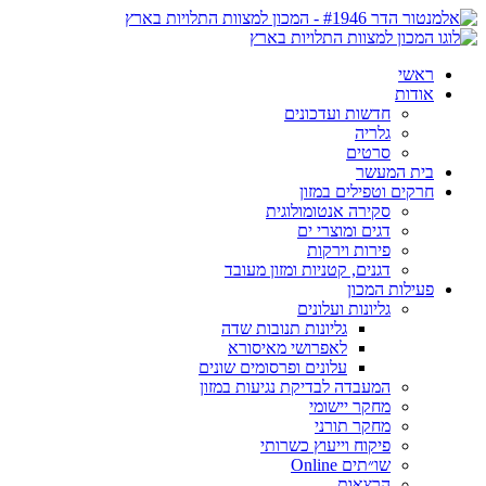
ראשי
אודות
חדשות ועדכונים
גלריה
סרטים
בית המעשר
חרקים וטפילים במזון
סקירה אנטומולוגית
דגים ומוצרי ים
פירות וירקות
דגנים, קטניות ומזון מעובד
פעילות המכון
גליונות ועלונים
גליונות תנובות שדה
לאפרושי מאיסורא
עלונים ופרסומים שונים
המעבדה לבדיקת נגיעות במזון
מחקר יישומי
מחקר תורני
פיקוח וייעוץ כשרותי
שו״תים Online
הרצאות