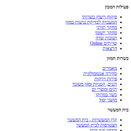
פעילות המכון
פיקוח וייעוץ כשרותי
המעבדה לבדיקת נגיעות במזון
מחקר תורני
מחקר יישומי
תנובות שדה
שו״תים Online
הרצאות
כשרות המזון
מאמרים
סקירה אנטומולוגית
פירות וירקות
דגנים, קטניות ומזון מעובד
דגים ומוצרי ים
כשר במרוקו
מושגי יסוד
בית המעשר
קרן המעשרות - בית המעשר
הצטרפות לבית המעשר
חידוש מנוי קיים