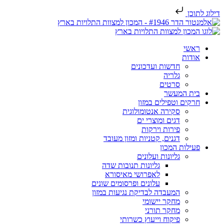
דילוג לתוכן
ראשי
אודות
חדשות ועדכונים
גלריה
סרטים
בית המעשר
חרקים וטפילים במזון
סקירה אנטומולוגית
דגים ומוצרי ים
פירות וירקות
דגנים, קטניות ומזון מעובד
פעילות המכון
גליונות ועלונים
גליונות תנובות שדה
לאפרושי מאיסורא
עלונים ופרסומים שונים
המעבדה לבדיקת נגיעות במזון
מחקר יישומי
מחקר תורני
פיקוח וייעוץ כשרותי