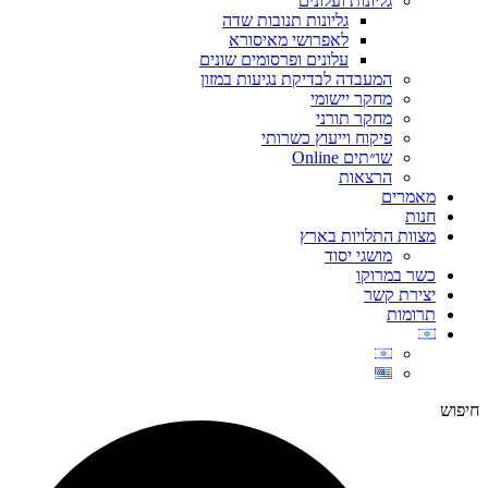
גליונות ועלונים
גליונות תנובות שדה
לאפרושי מאיסורא
עלונים ופרסומים שונים
המעבדה לבדיקת נגיעות במזון
מחקר יישומי
מחקר תורני
פיקוח וייעוץ כשרותי
שו״תים Online
הרצאות
מאמרים
חנות
מצוות התלויות בארץ
מושגי יסוד
כשר במרוקו
יצירת קשר
תרומות
חיפוש