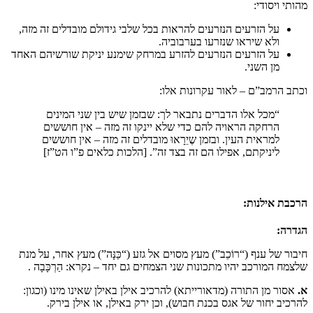
מהותי ויסודי:
על הזרעים הנזרעים להראות בכל שלבי גידולם מובדלים זה מזה,
ולא שיראו שנזרעו בערבוביה.
על הזרעים הנזרעים להזרע במרחק שימנע יניקת שורשיהם האחד
מן השני.
וכתב הרמב”ם – לאור עקרונות אלו:
“מכל אלו הדברים נתבאר לך: שבזמן שיש בין שני המינים
הרחקה הראויה להם כדי שלא יינקו זה מזה – אין חוששים
למראית העין. ובזמן שֶיֵרָאוּ מובדלים זה מזה – אין חוששים
ליניקתם, אפילו הם זה בצד זה”. [הלכות כלאים פ”ו הט”ז]
הרכבת אילנות:
הגדרה:
חיבור של ענף (“רוֹכֵב”) מעץ מסוים אל גזע (“כַּנָּה”) מעץ אחר, על מנת
שלצמח המורכב יהיו מתכונות שני הצמחים גם יחד – נקרא: הַרְכָּבָה .
א.
אסור מן התורה (מדאורייתא) להרכיב אילן באילן שאינו מינו (וכגון:
להרכיב יחור של אגס בכנת חבוש), וכן ירק באילן, או אילן בירק.