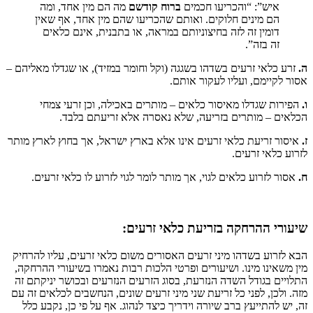
איש”: “והכריעו חכמים
ברוח קודשם
מה הם מין אחד, ומה
הם מינים חלוקים. ואותם שהכריעו שהם מין אחד, אף שאין
דומין זה לזה בחיצוניותם במראה, או בתבנית, אינם כלאים
זה בזה”.
ה.
זרע כלאי זרעים בשדהו בשגגה (וקל וחומר במזיד), או שגדלו מאליהם –
אסור לקיימם, ועליו לעקור אותם.
ו.
הפירות שגדלו מאיסור כלאים – מותרים באכילה, וכן זרעי צמחי
הכלאים – מותרים בזריעה, שלא נאסרה אלא זריעתם בלבד.
ז.
איסור זריעת כלאי זרעים אינו אלא בארץ ישראל, אך בחוץ לארץ מותר
לזרוע כלאי זרעים.
ח.
אסור לזרוע כלאים לגוי, אך מותר לומר לגוי לזרוע לו כלאי זרעים.
שיעורי ההרחקה בזריעת כלאי זרעים:
הבא לזרוע בשדהו מיני זרעים האסורים משום כלאי זרעים, עליו להרחיק
מין משאינו מינו. ושיעורים ופרטי הלכות רבות נאמרו בשיעורי ההרחקה,
התלויים בגודל השדה הנזרעת, בסוג הזרעים הנזרעים ובכושר יניקתם זה
מזה. ולכן, לפני כל זריעת שני מיני זרעים שונים, הנחשבים לכלאים זה עם
זה, יש להתייעץ ברב שיורה וידריך כיצד לנהוג. אף על פי כן, נקבע כלל