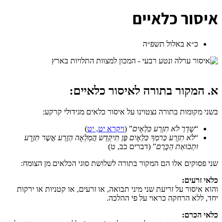
א
יסור כלאיים
כ״א באלול תשפ״ה
א. המקור בתורה לאיסור כלאיים:
בשני מקומות בתורה נצטוינו על איסור כלאים מגידולי קרקע:
“
שָדְך לֹא תִזְרַע כִּלְאָים
” (
ויקרא יט, יט
)
“
לֹא תִזְרַע כַּרמְךָ כִּלְאָיִם פֶּן תִּיקְדַש הֲמְלֵאָה הַזֶרַע אֲשֶר תִּזְרָע
וּתְבוּאַת הַכָּרֶם
” (דברים כב, ט)
שני פסוקים אלו הם המקור בתורה לשלושת סוגי הכלאים מן הצומח:
כלאי זרעים:
והוא איסור על זריעת שני מיני תבואה, או זרעים, או קטניות או ירקות
יחד, ללא הרחקה כראוי על פי ההלכה.
כלאי הכרם: