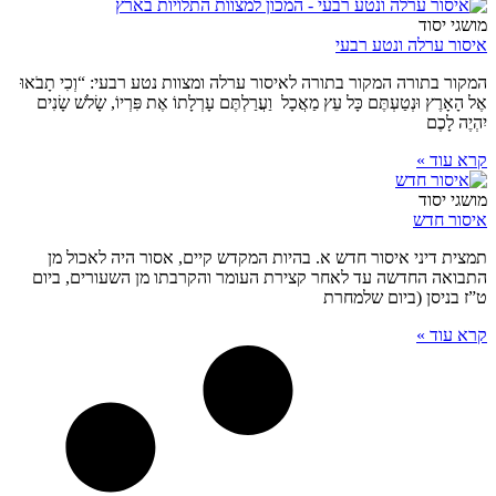
מושגי יסוד
איסור ערלה ונטע רבעי
המקור בתורה המקור בתורה לאיסור ערלה ומצוות נטע רבעי: “וְכִי תָבֹאוּ
אֶל הָאָרֶץ וּנְטַעְתֶּם כָּל עֵץ מַאֲכָל וַעֲרַלְתֶּם עָרְלָתוֹ אֶת פִּרְיוֹ, שָׂלֹש שָׂנִים
יִהְיֶה לָכֶם
קרא עוד »
מושגי יסוד
איסור חדש
תמצית דיני איסור חדש א. בהיות המקדש קיים, אסור היה לאכול מן
התבואה החדשה עד לאחר קצירת העומר והקרבתו מן השעורים, ביום
ט”ז בניסן (ביום שלמחרת
קרא עוד »