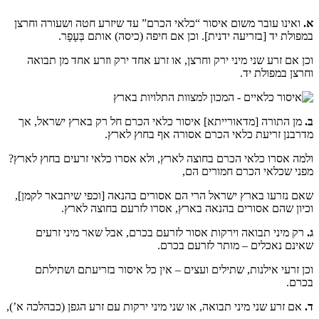
א.
ואינו עובר משום איסור “כלאי הכרם” עד שיזרע חטה ושעורה וחרצן
במפולת יד [בזריעה ידנית]. וכן אם חיפה (כיסה) אותם בְּעָפָר.
וכן אם זרע שני מיני ירק וחרצן, או זרע אחד ירק וזרע אחד מן תבואה
וחרצן במפולת יד.
ב.
מן התורה [מדאורייתא] איסור כלאי הכרם חל רק בארץ ישראל, אך
מדרבנן זריעת כלאי הכרם אסורה אף בחוץ לארץ.
ולמה אסרו כלאי הכרם בחוצה לארץ, ולא אסרו כלאי זרעים בחוץ לארץ?
מפני שכלאי הכרם חמורים הם,
שאם נזרעו בארץ ישראל הרי הם אסורים בהנאה [וכפי שיתבאר לקמן],
וכיון שהם אסורים בהנאה בארץ, אסרו לזרעם בחוצה לארץ.
ג.
רק מיני תבואה וירקות אסור לזרעם בכרם, אבל שאר מיני זרעים
שאינם נאכלים – מותר לזרעם בכרם.
וכן זרעי אילנות, שתילים ועצים – אין כל איסור בזריעתם ושתילתם
בכרם.
ד.
אם זרע שני מיני תבואה, או שני מיני ירקות עם זרע הגפן (כבהלכה א’),