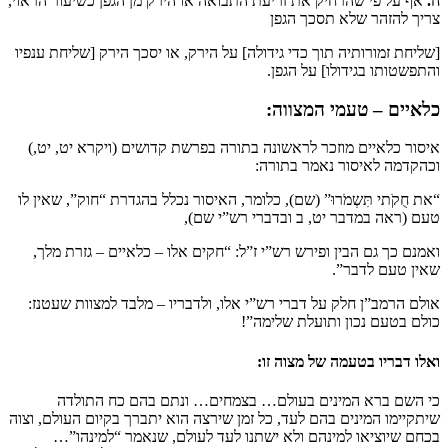
ח.
אף על פי שהרחיק את זריעת התבואה או הירק מן הגפן כשיעור הראוי,
צריך להזהר שלא תסכך הגפן
[שליחת זמורותיה תוך כדי גידולה] על הירק, או יסכך הירק [שליחת ענפיו
והתפשטותו בגידולו] על הגפן.
כלאיים – טעמי המצווה:
איסור כלאיים מוזכר לראשונה בתורה בפרשת קדושים (ויקרא יט, יט,)
וכהקדמה לאיסור נאמר בתורה:
“את חֻקֹתי תִּשְמֹרוּ” (שם), כלומר, האיסור נכלל בהגדרת “חוק”, שאין לו
טעם (ראה במדבר יט, ב ובדברי רש”י שם),
ואמנם כך גם הבין ופירש רש”י ז”ל: “חקים אלו – כלאיים – גזרת מלך,
שאין טעם לדבר”.
אולם הרמב”ן חלק על דברי רש”י אלו, ולדבריו – מלבד למצוות שעטנז:
כולם בטעם נכון ותועלת שלימה”!
ואלו דבריו בטעמה של מצוה זו:
כי השם ברא המינים בעולם… בצמחים… ונתם בהם כח התולדה
שיתקיימו המינים בהם לעד, כל זמן שירצה הוא יתברך בקיום העולם, וצוה
בכחם שיוציאו למינהם ולא ישתנו לעד לעולם, שנאמר “למינהו”…