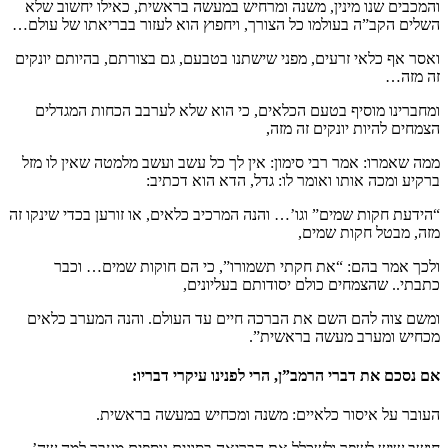
והמכבים שנו מינין, משנה ומרחיש במעשה בראשית, כאילו יחשוב שלא
השלים הקב”ה בעולמו כל הצורך, ויחפוץ הוא לעזור בבריאתו של עולם…
ואסר אף כלאי זרעים, מפני שישתנו בטבעם, גם בצורתם, בהיותם יונקים
זה מזה…
ומחברינו מוסיף בטעם הכלאים, כי הוא שלא לערבב הכחות המגדלים
הצמחים להיות יונקים זה מזה,
ממה שאמרו: אמר רבי סימון: אין לך כל עשב ועשב מלמטה שאין לו מזל
ברקיע ומכה אותו ואומר לו: גדל, הדא הוא דכתיב:
“הידעת חקות שמים” וגו’… והנה המרכיב כלאים, או זורען בכדי שינקו זה
מזה, מבטל חקות שמים,
ולכך אמר בהם: “את חקתי תשמורו”, כי הם חוקות שמים… וכבר
כתבתי.. שהצמחים כולם יסודותם בעליונים,
ומשם צוה להם השם את הברכה חיים עד העולם. והנה המערב כלאים
מכחיש ומערב מעשה בראשית”.
אם נסכם את דברי הרמב”ן, הרי לפנינו עיקרי דבריו:
העובר על איסור כלאיים: משנה ומכחיש במעשה בראשית.