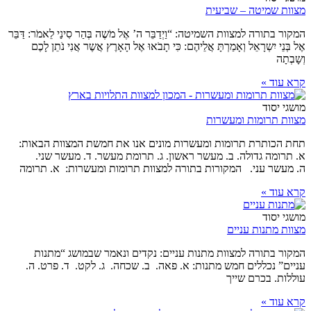
מצוות שמיטה – שביעית
המקור בתורה למצוות השמיטה: “וַיְדַבֵּר ה’ אֶל מֹשֶה בְּהַר סִינַי לֵאמֹר: דַּבֵּר
אֶל בְּנֵי יִשְרָאֵל וְאָמַרְתָּ אֲלֵיהֶם: כִּי תָבֹאוּ אֶל הָאָרֶץ אֲשֶר אֲנִי נֹתֵן לָכֶם
וְשָבְתָה
קרא עוד »
מושגי יסוד
מצוות תרומות ומעשרות
תחת הכותרת תרומות ומעשרות מונים אנו את חמשת המצוות הבאות:
א. תרומה גדולה. ב. מעשר ראשון. ג. תרומת מעשר. ד. מעשר שני.
ה. מעשר עני. המקורות בתורה למצוות תרומות ומעשרות: א. תרומה
קרא עוד »
מושגי יסוד
מצוות מתנות עניים
המקור בתורה למצוות מתנות עניים: נקדים ונאמר שבמושג “מתנות
עניים” נכללים חמש מתנות: א. פאה. ב. שכחה. ג. לקט. ד. פרט. ה.
עוללות. בכרם שייך
קרא עוד »