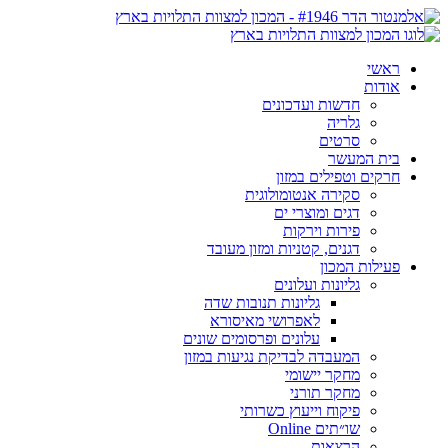
ראשי
אודות
חדשות ועדכונים
גלריה
סרטים
בית המעשר
חרקים וטפילים במזון
סקירה אנטומולוגית
דגים ומוצרי ים
פירות וירקות
דגנים, קטניות ומזון מעובד
פעילות המכון
גליונות ועלונים
גליונות תנובות שדה
לאפרושי מאיסורא
עלונים ופרסומים שונים
המעבדה לבדיקת נגיעות במזון
מחקר יישומי
מחקר תורני
פיקוח וייעוץ כשרותי
שו״תים Online
הרצאות