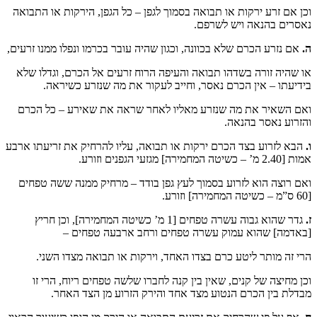
וכן אם זרע ירקות או תבואה בסמוך לגפן – כל הגפן, הירקות או התבואה
נאסרים בהנאה ויש לשרפם.
ה.
אם נזרע הכרם שלא בכוונה, וכגון שהיה עובר בכרמו ונפלו ממנו זרעים,
או שהיה זורה בשדהו תבואה והעיפה הרוח זרעים אל הכרם, וגדלו שלא
בידיעתו – אין הכרם נאסר, וחייב לעקור את מה שנזרע כשיראה.
ואם השאיר את מה שנזרע מאליו לאחר שראה את שאירע – כל הכרם
והזרוע נאסר בהנאה.
ו.
הבא לזרוע בצד הכרם ירקות או תבואה, עליו להרחיק את זריעתו ארבע
אמות [2.40 מ’ – כשיטה המחמירה] מגזעי הגפנים וזורע.
ואם רוצה הוא לזרוע בסמוך לעץ גפן בודד – מרחיק ממנה ששה טפחים
[60 ס”מ – כשיטה המחמירה] וזורע.
ז.
גדר שהוא גבוה עשרה טפחים [1 מ’ כשיטה המחמירה], וכן חריץ
[באדמה] שהוא עמוק עשרה טפחים ורחב ארבעה טפחים –
הרי זה מותר ליטע כרם בצדו האחד, וירקות או תבואה מצדו השני.
וכן מחיצה של קנים, שאין בין קנה לחברו שלשה טפחים ריוח, הרי זו
מבדלת בין הכרם הנטוע מצד אחד והירק הזרוע מן הצד האחר.