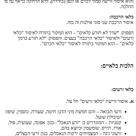
והוא איסור זריעה סמוך לכרם או לגפן (בודדת), ללא הרחקה כראוי על פי
ההלכה.
כלאי הרכבה:
איסור הרכבת שני סוגי אילנות זה בזה.
הפסוק: “
שדך לא תזרע כלאים
” – הוא המקור בתורה לאיסור “כלאי
זרעים” ולאיסור “כלאי הרכבה” בעצים. והפסוק: “
לא תזרע כרמך
כלאים
” – הוא המקור בתורה לאיסור “כלאי הכרם”.
הלכות כלאיים:
כלאי זרעים:
א.
איסור זריעת “כלאי זרעים” חל על:
זרעי תבואה – והם חמשת מיני הדגן: חיטה, שעורה, כוסמין, שיפון
ושיבולת שועל.
קטניות – המוגדרים כ: “זרע הנאכל” -כגון: אפונה, שעועית, פול,
אורז, תירס, שומשמין וכיוצא בהם.
זרעוני גינה – המצמיחים ירקות הנאכלים, כגון: זרעי הבצלים,