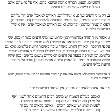
השומים, הצנון, תפוחי אדמה וכיוצא בהם, אף על פי שהם אינם
נאכלים כמות שהם בעודם זרעים.
ב.
רק מיני זרעים שהם, או גידוליהם, ראויים למאכל אדם חל עליהם
איסור “כלאי זרעים”, אך זרעים הנזרעים למטרת ריח (כגון לפרחים),
רפואה (צמחי מרפא) וכדומה, ואינם ראויים למאכל אדם, אין איסור
בזריעתם כלאים.
ג.
אסור מן התורה (מדאורייתא) לזרוע שני מיני זרעים כאחד (כגון: שני
מיני ירקות וכן ירק עם תבואה או קטנית) ללא מרחק בין זרע לזרע הראוי
על פי ההלכה. ולא רק הזורע כאחד עובר באיסור זריעת כלאים, אלא גם
המנכש עשבים רעים מן הטובים, כדי שיגדלו הטובים האסורים משום
כלאים, וכן המחפה בעפר על זרעים האסורים משום כלאים [כגון שהיו
חיטה ושעורה מונחים על הארץ וכיסה אותם בעפר] עובר על איסור
זריעת כלאי זרעים.
ד.
אין איסור זריעת כלאי זרעים אלא אם כן הזרעים הנזרעים הם שני מינים שונים, דהיינו
כלאים זה עם זה.
אך אם אינם כלאים זה עם זה, אין איסור בזריעתם יחד.
ואמנם בעולם הצומח יש מינים רבים הדומים אחד לשני, ואף
על פי כן הם כלאים זה בזה (כגון: תפוח אדמה ובטטה).
לעומת זאת, יש שאינם דומים – ואינם כלאים זה עם זה
(כגון: דלעת ודלורית, אפרסק ואפרשזיף). וכתב ה”חזון