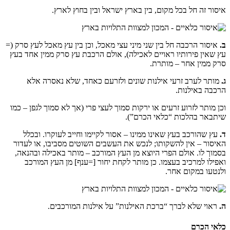
איסור זה חל בכל מקום, בין בארץ ישראל ובין בחוץ לארץ.
ב.
איסור הרכבה חל בין שני מיני עצי מאכל, וכן בין עץ מאכל לעץ סרק (=
עץ שאין פירותיו ראויים לאכילה), אולם הרכבת עץ סרק ממין אחד בעץ
סרק ממין אחר – מותרת.
ג.
מותר לערב זרעי אילנות שונים ולזרעם כאחד, שלא נאסרה אלא
הרכבה באילנות.
וכן מותר לזרוע זרעים או ירקות סמוך לעצי פרי (אך לא סמוך לגפן – כמו
שיתבאר בהלכות “כלאי הכרם”).
ד.
עץ שהורכב בעץ שאינו ממינו – אסור לקיימו וחייב לעוקרו. ובכלל
האיסור – אין להשקותו; לנכש את העשבים השוטים מסביבו, או לעדור
בסמוך לו. אולם הפרי היוצא מן העץ המורכב – מותר באכילה ובהנאה,
ואפילו למרכיב בעצמו. כן מותר לקחת יחור [=ענף] מן העץ המורכב
ולנטעו במקום אחר.
ה.
ראוי שלא לברך “ברכת האילנות” על אילנות המורכבים.
כלאי הכרם