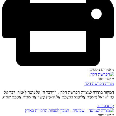
מאמרים נוספים:
מושגי יסוד
מצוות הפרשת חלה
המקור בתורה למצוות הפרשת חלה : “וַיְדַבֵּר ה’ אֶל מֹשֶה לֵּאמֹר: דַּבֵּר אֶל
בְּנֵי יִשְּׁרָאֵל וְאָמַרְתָּ אֲלֵיהֱם: בּבֹאֲכֶם אֶל הָאָרֶץ אֲשֶר אֲנִי מֵבִיא אֶתְכֶם שָּמָּה,
קרא עוד »
מושגי יסוד