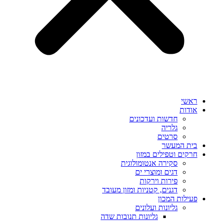
ראשי
אודות
חדשות ועדכונים
גלריה
סרטים
בית המעשר
חרקים וטפילים במזון
סקירה אנטומולוגית
דגים ומוצרי ים
פירות וירקות
דגנים, קטניות ומזון מעובד
פעילות המכון
גליונות ועלונים
גליונות תנובות שדה