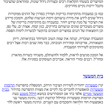
המיוצרים בשטחי חקלאות רבים ובצורות גידול שונות, ומוודאים שהציבור
מקבל ירקות נקיים מחרקים.
כמו כן במעבדה מתקיימות בדיקות תמידין כסדרן של הדגים ממקורות
גידול שונים לידע את מידת נגיעותם ורמת הנגיעות שלהם, והמכון מיידע
את הציבור על מנת שידע ויזהר. במעבדה גם מתקיימות בדיקות של
מוצרים מעובדים שונים ונגיעותם בחרקים, כגון קמח, אצות ים, עלי גפן.
וכן הימצאות של דגנים במוצרים השונים בהקשר לכשרות לימות הפסח.
המעבדה ועובדיה, קנתה את שמה הטוב והמיוחד בבקיאותה, דיוק
תוצאותיה, אדיבותה ומהירות תגובתה, כבר מזה שנים רבות אצל רבים
מהנזקקים לשירותי המעבדה.
אל המכון מגיעים לראות, ללמוד ולהשתלם, משגיחי כשרות מהארץ
ומחו”ל. רבנים ומורי הוראה. אברכים העוסקים בסוגיות אלו.
בית המעשר
קרן
מעשרות
ייחודית לשירות הציבור הרחב, המטפלת בהפרשת
תרומות
ומעשרות
ומאפשרת לחברים בה לקיים את מצוות ההפרשה בהידור .
בבית
המעשר מנויים
אלפי בתי אב המסתייעים בנושא
חילול מטבע
בעת
הפרשת תרומות ומעשרות ובחילול קדושת רבעי, נתינת מעשר עני
באמצעות חוזי הלוואה והסכמים עם העניים. ונתינת מעשר ראשון ללוי