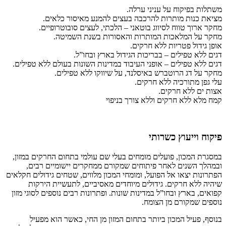
משתלות בפיקוח על עניני ערלה.
מציאת כנות מותרות להרכבה בעצים להמנע מאיסור כלאים.
מחקר ארוך טווח לסיווג בוטאני – הלכתי, לעצים סובוטרופיים.
מחקר על המלאכות המותרות והאסורות בשנת השמיטה.
אופן גידול פטריות ללא חרקים.
דגים ללא טפילים – בבריכות הגידול בארץ ובחו”ל.
דגים ללא טפילים – אופני העיבוד במדינות השונות בעולם ללא טפילים.
מחקר על דג הרוטברש באיסלנד, על שיווקו ללא טפילים.
עלי גפן מתורכיה ללא חרקים.
אצות ים ללא חרקים.
קמח מלא ללא חרקים וללא צורך בניפוי
פיקוח וייעוץ כשרותי
במסגרת המכון, פועלים מומחים בעלי שם עולמי בתחום החרקים במזון,
ובמהלך השנים לאחר פיתוחים שמקורם ממחקרים יישומיים רבים,
הפתרונות יצאו אל הפועל, ומומחי המכון מלווים, שטחים גידולים חקלאים
שיהיה ללא חרקים. גידולים מיוחדים מאסיביים, לתעשיית הירקות
קפואים, בארץ ובחו”ל במדינות שונות. ופתרונות רבים נוספים לסוגי מזון
נוספים שמקורם מן הצומח.
בנוסף, פעיל המכון ביותר בתחום המזון מן החי, כאשר הוא מפעיל