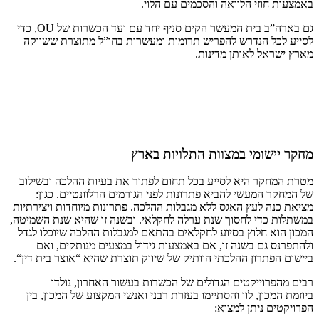
באמצעות חוזי הלוואה והסכמים עם הלוי.
גם בארה”ב בית המעשר הקים סניף יחד עם ועד הכשרות של OU, כדי
לסייע לכל הנדרש להפריש תרומות ומעשרות בחו”ל מתוצרת ששווקה
מארץ ישראל לאותן מדינות.
מחקר יישומי במצוות התלויות בארץ
מטרת המחקר היא לסייע בכל תחום לפתור את בעיות ההלכה ובשילוב
של המחקר המעשי להביא פתרונות לפני הגורמים הרלוונטיים. כגון:
מציאת כנה לעץ האגס ללא מגבלות ההלכה. פתרונות מיוחדות ויצירתיות
במשתלות כדי לחסוך שנת ערלה לחקלאי. ובשנה זו שהיא שנת השמיטה,
המכון הוא חלוץ בסיוע לחקלאים בהתאם למגבלות ההלכה שיוכלו לגדל
ולהתפרנס גם בשנה זו, אם באמצעות גידול במצעים מנותקים, ואם
ביישום הפתרון ההלכתי הוותיק של שיווק תוצרת שהיא “אוצר בית דין“.
רבים מהפרוייקטים הגדולים של הכשרות בעשור האחרון, נולדו
ביוזמת המכון, לוו והסתיימו בעזרת רבני ואנשי המקצוע של המכון, בין
הפרויקטים ניתן למצוא: