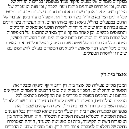
מפקחים מומחים שמבצעים פיקוח צמוד מטעמינו בבריכות הגידול של
הדגים, וכן מפקחים שנותנים פיקוח ויעוץ הלכתי, וכן צוות המעבדה של
המכון ביצע מחקר ארוך בשנים האחרונות ופיתח שיטות מיוחדות כמעט
לכל הדגים המיובא מחו”ל, כיצד להסיר את הטפילים עוד בזמן העיבוד של
הדגים במפעלים בחו”ל. נושא נוסף באותו תחום, היא תעשיית ביצי הדגים
שגם עבורה פותחו שיטות מיוחדות להסרת תולעי אניסאקיס הדבוקים
והתפוסים בביצים. וכן לאחר מחקר ארוך מאד שהתבצע על האפשרות
של הסרת סוסוני ים וסרטנים בינות לאצות הים עבור תעשיית הסושי,
הייתה הצלחה בפיתוח של שיטה שעבדה יפה, והצליחו לייצר את האצות
נקיים מכל חשש דבר שיאפשר ליבואנים הכשרים בעולם להשתמש עם
שיטה זו להסרת הטפילים.
אוצר בית דין
המכון מקיים פעילות של אוצר בית דין רחב היקף ומפקח ומבקר את
השטחים והחקלאים. המכון מעסיק את טובי הרבנים והמומחים הבקיאים
בתחום זה. הרבנים הפוסקים מדריכים את החקלאים בהתאם לכל
הכללים ההלכתיים, פעילות זו נעשית לתועלת הציבור הרחב שזוכה לאכול
בשנת השמיטה פירות ‘אוצר בית דין’. היקף החקלאים שמסרו את
מטעיהם למסגרת אוצר בית דין שע”י המכון שהוא למהדרין בכל הענינים,
בשנת השמיטה תשס”א ובשנת השמיטה תשס”ח, הוא הגדול ביותר בין
המסגרות השונות הקיימות, ב”ה גם בשמיטה תשע”ה, הייתה הצטרפות
גדולה של חקלאים למסגרת אוצר בית הדין. ואנו מצפים שבע”ה הדברים