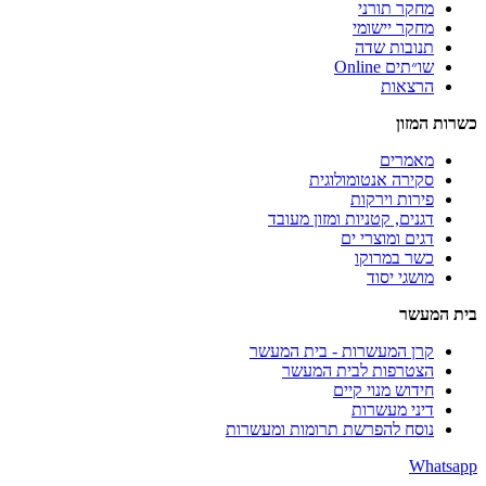
מחקר תורני
מחקר יישומי
תנובות שדה
שו״תים Online
הרצאות
כשרות המזון
מאמרים
סקירה אנטומולוגית
פירות וירקות
דגנים, קטניות ומזון מעובד
דגים ומוצרי ים
כשר במרוקו
מושגי יסוד
בית המעשר
קרן המעשרות - בית המעשר
הצטרפות לבית המעשר
חידוש מנוי קיים
דיני מעשרות
נוסח להפרשת תרומות ומעשרות
Whatsapp