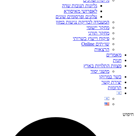
גליונות ועלונים
גליונות תנובות שדה
לאפרושי מאיסורא
עלונים ופרסומים שונים
המעבדה לבדיקת נגיעות במזון
מחקר יישומי
מחקר תורני
פיקוח וייעוץ כשרותי
שו״תים Online
הרצאות
מאמרים
חנות
מצוות התלויות בארץ
מושגי יסוד
כשר במרוקו
יצירת קשר
תרומות
חיפוש