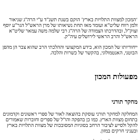
‘המכון למצוות התלויות בארץ’ הוקם בשנת תשנ”ד ע”י הרה”ג שניאור
זלמן רווח שליט”א ועומד מאז תחת נשיאותו של מרן הראש”ל הגר”ע יוסף
זצוק”ל, ובהדרכתו הצמודה של הרה”ג רבי שלמה משה עמאר שליט”א
הראש”ל והרב הראשי לירושלים עיה”ק.
ייחודיותו של המכון הוא, בידע המקצועי וההלכתי הרב שהוא צבר הן מהפן
הבוטני, האנטמולוגי, בהקשר של כשרות והלכה.
מפעולות המכון
מחקר תורני
המחלקה למחקר תורני עוסקת בהוצאה לאור של ספרי ראשונים וקדמונים
בתחום מצוות הארץ. כמו כן בהפקה והו”ל של ספרים וחוברות שאמורים
להקל ולסייע לציבור הרחב בסוגיות המסובכות של מצוות התלויות בארץ
ובעניני חרקים במזון.