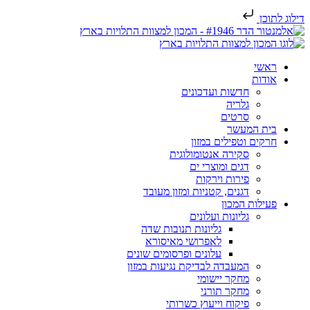
דילוג לתוכן
ראשי
אודות
חדשות ועדכונים
גלריה
סרטים
בית המעשר
חרקים וטפילים במזון
סקירה אנטומולוגית
דגים ומוצרי ים
פירות וירקות
דגנים, קטניות ומזון מעובד
פעילות המכון
גליונות ועלונים
גליונות תנובות שדה
לאפרושי מאיסורא
עלונים ופרסומים שונים
המעבדה לבדיקת נגיעות במזון
מחקר יישומי
מחקר תורני
פיקוח וייעוץ כשרותי