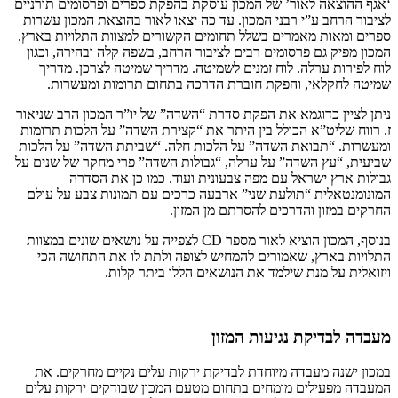
‘אגף ההוצאה לאור’ של המכון עוסקת בהפקת ספרים ופרסומים תורניים
לציבור הרחב ע”י רבני המכון. עד כה יצאו לאור בהוצאת המכון עשרות
ספרים ומאות מאמרים בשלל תחומים הקשורים למצוות התלויות בארץ.
המכון מפיק גם פרסומים רבים לציבור הרחב, בשפה קלה ובהירה, וכגון
לוח לפירות ערלה. לוח זמנים לשמיטה. מדריך שמיטה לצרכן. מדריך
שמיטה לחקלאי, והפקת חוברת הדרכה בתחום תרומות ומעשרות.
ניתן לציין כדוגמא את הפקת סדרת “השדה” של יו”ר המכון הרב שניאור
ז. רווח שליט”א הכולל בין היתר את “קצירת השדה” על הלכות תרומות
ומעשרות. “תבואת השדה” על הלכות חלה. “שביתת השדה” על הלכות
שביעית, “עץ השדה” על ערלה, “גבולות השדה” פרי מחקר של שנים על
גבולות ארץ ישראל עם מפה צבעונית ועוד. כמו כן את הסדרה
המונומנטאלית “תולעת שני” ארבעה כרכים עם תמונות צבע על עולם
החרקים במזון והדרכים להסרתם מן המזון.
בנוסף, המכון הוציא לאור מספר CD לצפייה על נושאים שונים במצוות
התלויות בארץ, שאמורים להמחיש לצופה ולתת לו את התחושה הכי
ויזואלית על מנת שילמד את הנושאים הללו ביתר קלות.
מעבדה לבדיקת נגיעות המזון
במכון ישנה מעבדה מיוחדת לבדיקת ירקות עלים נקיים מחרקים. את
המעבדה מפעילים מומחים בתחום מטעם המכון שבודקים ירקות עלים