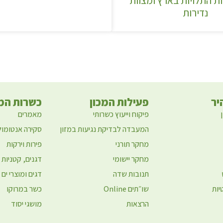
ות התלויות בארץ ומצוות
נדירות
יר
פעילות המכון
כשרות המז
פיקוח וייעוץ כשרותי
מאמרים
המעבדה לבדיקת נגיעות במזון
סקירה אנטומול
מחקר תורני
פירות וירקות
מחקר יישומי
דגנים, קטניות 
תנובות שדה
דגים ומוצרי ים
יות
שו״תים Online
כשר במרוקו
הרצאות
מושגי יסוד