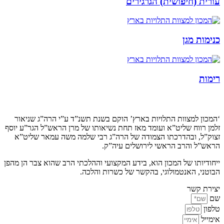
עורית (חיפושית) הגרגירים
כנימות מגן
רימות
קצת עלינו…
‘המכון למצוות התלויות בארץ’ הוקם בשנת תשנ”ד ע”י הרה”ג שניאור
זלמן רווח שליט”א ועומד מאז תחת נשיאותו של מרן הראש”ל הגר”ע יוסף
זצוק”ל, ובהדרכתו הצמודה של הרה”ג רבי שלמה משה עמאר שליט”א
הראש”ל והרב הראשי לירושלים עיה”ק.
ייחודיותו של המכון הוא, בידע המקצועי וההלכתי הרב שהוא צבר הן מהפן
הבוטני, האנטמולוגי, בהקשר של כשרות והלכה.
יצירת קשר
שם
טלפון
אימייל