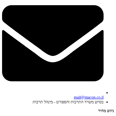
mail@macon.co.il
בסיוע משרד התרבות והספורט - מינהל תרבות
ניווט מהיר