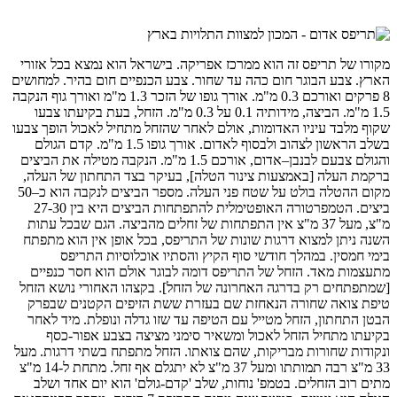
מקורו של תריפס זה הוא ממרכז אפריקה. בישראל הוא נמצא בכל אזורי
הארץ. צבע הבוגר חום כהה עד שחור. צבע הכנפיים חום בהיר. למחושים
8 פרקים ואורכם 0.3 מ"מ. אורך גופו של הזכר 1.3 מ"מ ואורך גוף הנקבה
1.5 מ"מ. הביצה, מידותיה 0.1 על 0.3 מ"מ. הזחל, בעת בקיעתו צבעו
שקוף מלבד עיניו האדומות, אולם לאחר שהזחל מתחיל לאכול הופך צבעו
בשלב הראשון לצהוב ולבסוף לאדום. אורך גופו 1.5 מ"מ. קדם הגולם
והגולם צבעם לבנבן–אדום, אורכם 1.5 מ"מ. הנקבה מטילה את הביצים
ברקמת העלה [באמצעות צינור הטלה], בעיקר בצד התחתון של העלה,
מקום ההטלה בולט על שטח פני העלה. מספר הביצים לנקבה הוא כ–50
ביצים. הטמפרטורה האופטימלית להתפתחות הביצים היא בין 27-30
מ"צ, מעל 37 מ"צ אין התפתחות של זחלים מהביצה. הגם שבכל עתות
השנה ניתן למצוא דרגות שונות של התריפס, בכל אופן אין הוא מתפתח
בימי חמסין. במהלך חודשי סוף הקיץ והסתיו אוכלוסיות התריפס
מתעצמות מאד. הזחל של התריפס דומה לבוגר אולם הוא חסר כנפיים
[שמתפתחים רק בדרגה האחרונה של הזחל]. בקצהו האחורי נושא הזחל
טיפת צואה שחורה הנאחזת שם בעזרת ששת הזיפים הקטנים שבפרק
הבטן התחתון, הזחל מטייל עם הטיפה עד שזו גדלה ונופלת. מיד לאחר
בקיעתו מתחיל הזחל לאכול ומשאיר סימני מציצה בצבע אפור-כסף
ונקודות שחורות מבריקות, שהם צואתו. הזחל מתפתח בשתי דרגות. מעל
33 מ"צ רבה תמותתו ומעל 37 מ"צ לא יתגלם אף זחל. מתחת ל-14 מ"צ
מתים רוב הזחלים. בטמפ' נוחות, שלב 'קדם-גולם' הוא יום אחד ושלב