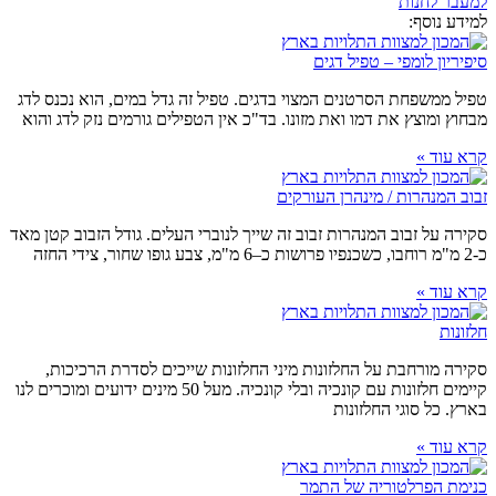
למעבר לחנות
למידע נוסף:
סיפיריון לומפי – טפיל דגים
טפיל ממשפחת הסרטנים המצוי בדגים. טפיל זה גדל במים, הוא נכנס לדג
מבחוץ ומוצץ את דמו ואת מזונו. בד"כ אין הטפילים גורמים נזק לדג והוא
קרא עוד »
זבוב המנהרות / מינהרן העורקים
סקירה על זבוב המנהרות זבוב זה שייך לנוברי העלים. גודל הזבוב קטן מאד
כ-2 מ"מ רוחבו, כשכנפיו פרושות כ–6 מ"מ, צבע גופו שחור, צידי החזה
קרא עוד »
חלזונות
סקירה מורחבת על החלזונות מיני החלזונות שייכים לסדרת הרכיכות,
קיימים חלזונות עם קונכיה ובלי קונכיה. מעל 50 מינים ידועים ומוכרים לנו
בארץ. כל סוגי החלזונות
קרא עוד »
כנימת הפרלטוריה של התמר