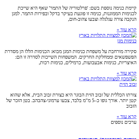
קיימת כנימה נוספת בשם: 'פרלטוריה של התמר' שאף היא שייכת
לכנימות הממוגנות, כנימה זו פוגעת בעיקר בדקל ובפירות התמר. למגן
הנקבה צורה עגלגלה וצבעו צהוב-חום,
קרא עוד »
כנימות מגן
סקירה מורחבת על משפחת כנימות המגן מבוא: הכנימות הללו הן מסדרת
הפשפשאים וממחלקת החרקים. המשפחות השייכות לסדרה זו הם:
האיצריות, כנימות אבעבועות, כרמילים, כנימות רכות,
קרא עוד »
זבוב הזית
צורתו הכללית של זבוב הזית הבוגר היא כצורת זבוב הבית, אלא שהוא
קטן יותר. אורך גופו כ–5 מ"מ בלבד, צבעו ערמוני-צהבהב. בטן הזכר של
הזבוב
קרא עוד »
ערכים נוספים