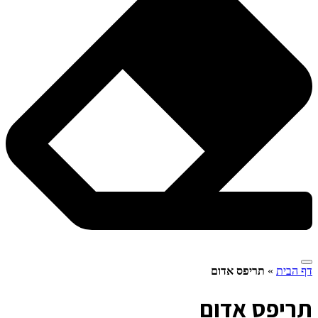
דף הבית
»
תריפס אדום
ת
ריפס אדום