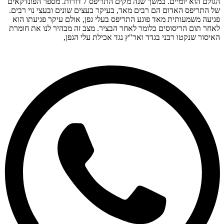
הגולם הוא יומיים. במשך שנה מקים התריפס 7 דורות. מספר הפונדקאים
של התריפס האדום הם רבים מאד, בעיקר בעצים שונים ובעצי נוי רבים.
פגיעה משמעותית מאד פוגע התריפס בעלי גפן, אולם עיקר פגיעתו הוא
לאחר תום הריסוסים כלומר לאחר הבציר. מצב זה מבהיר לנו את חומרת
האיסור שנקטו רבני בגדד ואר"ץ נגד אכילת עלי הגפן,