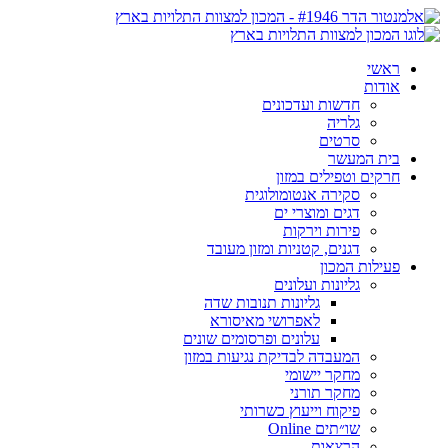
ראשי
אודות
חדשות ועדכונים
גלריה
סרטים
בית המעשר
חרקים וטפילים במזון
סקירה אנטומולוגית
דגים ומוצרי ים
פירות וירקות
דגנים, קטניות ומזון מעובד
פעילות המכון
גליונות ועלונים
גליונות תנובות שדה
לאפרושי מאיסורא
עלונים ופרסומים שונים
המעבדה לבדיקת נגיעות במזון
מחקר יישומי
מחקר תורני
פיקוח וייעוץ כשרותי
שו״תים Online
הרצאות