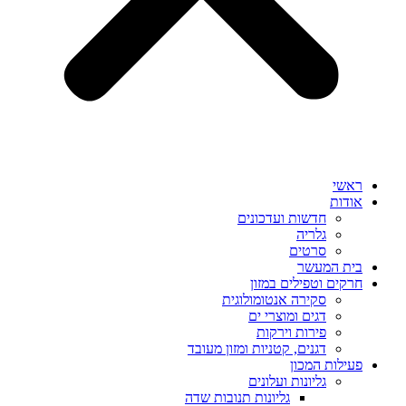
ראשי
אודות
חדשות ועדכונים
גלריה
סרטים
בית המעשר
חרקים וטפילים במזון
סקירה אנטומולוגית
דגים ומוצרי ים
פירות וירקות
דגנים, קטניות ומזון מעובד
פעילות המכון
גליונות ועלונים
גליונות תנובות שדה