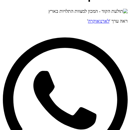
ראה ערך '
לארנואוקרה
'