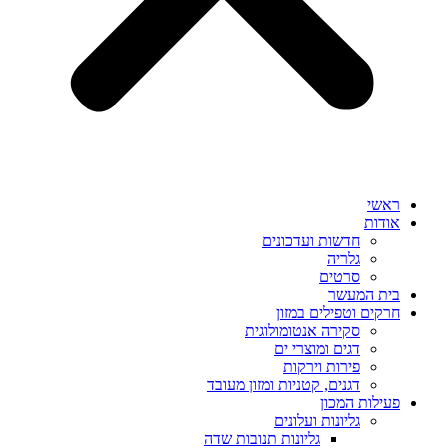
ראשי
אודות
חדשות ועדכונים
גלריה
סרטים
בית המעשר
חרקים וטפילים במזון
סקירה אנטומולוגית
דגים ומוצרי ים
פירות וירקות
דגנים, קטניות ומזון מעובד
פעילות המכון
גליונות ועלונים
גליונות תנובות שדה