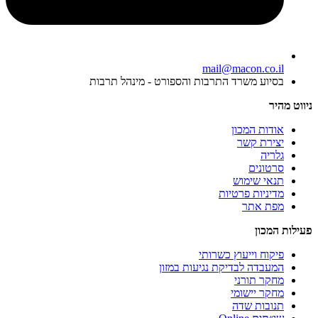
mail@macon.co.il
בסיוע משרד התרבות והספורט - מינהל תרבות
ניווט מהיר
אודות המכון
יצירת קשר
גלריה
סרטונים
תנאי שימוש
מדיניות פרטיות
מפת אתר
פעילות המכון
פיקוח וייעוץ כשרותי
המעבדה לבדיקת נגיעות במזון
מחקר תורני
מחקר יישומי
תנובות שדה