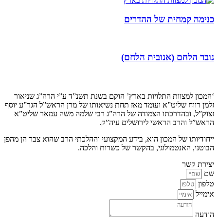
כנימה קמחית של ההדרים
נובר הלחם (אנובית הלחם)
קצת עלינו…
‘המכון למצוות התלויות בארץ’ הוקם בשנת תשנ”ד ע”י הרה”ג שניאור
זלמן רווח שליט”א ועומד מאז תחת נשיאותו של מרן הראש”ל הגר”ע יוסף
זצוק”ל, ובהדרכתו הצמודה של הרה”ג רבי שלמה משה עמאר שליט”א
הראש”ל והרב הראשי לירושלים עיה”ק.
ייחודיותו של המכון הוא, בידע המקצועי וההלכתי הרב שהוא צבר הן מהפן
הבוטני, האנטמולוגי, בהקשר של כשרות והלכה.
יצירת קשר
שם
טלפון
אימייל
הודעה