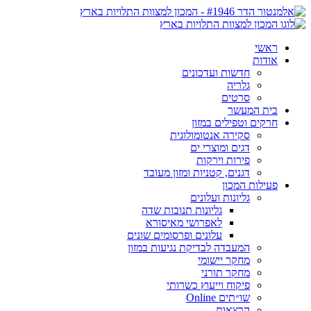
ראשי
אודות
חדשות ועדכונים
גלריה
סרטים
בית המעשר
חרקים וטפילים במזון
סקירה אנטומולוגית
דגים ומוצרי ים
פירות וירקות
דגנים, קטניות ומזון מעובד
פעילות המכון
גליונות ועלונים
גליונות תנובות שדה
לאפרושי מאיסורא
עלונים ופרסומים שונים
המעבדה לבדיקת נגיעות במזון
מחקר יישומי
מחקר תורני
פיקוח וייעוץ כשרותי
שו״תים Online
הרצאות