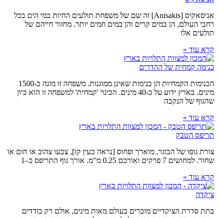
אניסאקיס [Anisakis] זה שם של משפחת תולעים החיות במי הים בכל
רחבי העולם, הן במים קרים והן במים חמים יותר. מחזור חייהם של
תולעים אלו
קרא עוד »
כנימה קמחית של ההדרים
הכנימות הקמחיות הן כנימות שאינן ממוגנות. משפחה זו מונה כ-1500
מינים. בארץ ידוע על כ-40 מינים. הכינוי 'קמחית' למשפחה זו הוא כיון
שהגוף של הנקבה
קרא עוד »
תריפס הטבק
צורת גופו של הבוגר, מוארך ופחוס [נראה כעין קו], צבעו צהוב או חום או
שחור. למחושים 7 פרקים ואורכם 0.25 מ"מ. אורך גוף התריפס כ–1
קרא עוד »
ציקדה
בתת סדרת הציקדיים מוכרים בעולם מאות מינים, אולם רק בודדים