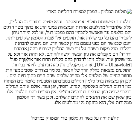
תולעת זו ממשפחת תולעי 'אניסאקיס' . והיא מצויה בתוככי דג הסלמון,
אלא שלהבדיל מתולעים אחרות הנמצאות במעי הדג או בתוך בשר הדגים
והם בולטים עד שאפשר להבחין בהם במבט רגיל, או לכל היותר ניתן
להבחין בהם על גבי שולחן אור, תולעים אלו שבדג הסלמון שקופים יותר.
והגם שכאשר הם בפני עצמם מחוץ לבשר הדג, הם ניתנים להבחנה
בקלות. מכל מקום כשהם על גבי בשר הסלמון שצבעו כהה [אדמדם
ורדרד] הם מקבלים את גוון הבשר וקשה לזהותם, לא תחת אור ולא על
גבי שולחן אור. אולם ניתן להבחין בהם בקלות תחת אור אוּלְטְרָה סגול
[UV – Ultra-violet], אז הם מקבלים גוון כהה וניתנים לזיהוי בבירור.
התולעים נמצאות בחלק הרך של הבשר, כלומר בצדדים שסביב מעי הדג.
מחזור החיים של תולעים אלו מחייב שלבים שהם חיים בתוך חיות הים .
'לכן הן נמצאות בדגי סלמון הגדלים בסביבתם הטבעית כלומר בים הפתוח
כגון הדגים הגדלים באלסקה, קנדה, רוסיה, יפן ועוד. אולם אותם הגדלים
בכלובי שביה כגון הגדלים בנורבגיה ובצ'ילי, אין מצויים בהם תולעים אלו
כיון שאין שם את התנאים להתרבות שלהם, ולכן בשר דגי הסלמון
ממקורות אלו, הוא בחזקת נקי מתולעים אלו.
תולעת חיה על בשר דג סלמון טרי המשווק במרכול