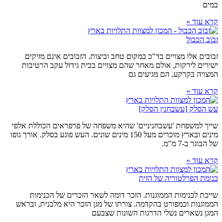
במים
קרא עוד »
זבוב הכבול
זבובים אלו מצויים בד"כ במקום טחב וביצות. הזבובים אינם מזיקים
ישירים לירקות, אולם מאחר שהם מצויים בבית גידול עקב הרטיבות
המצויה בקרקע, הם מגיעים גם
קרא עוד »
עש הסלק [עשבחנין הסלק]
שייך למשפחת 'עשבחניניים' שהיא משפחה של פרפראים הכוללת אלפי
מינים ובארץ מוכרים מעל 150 מינים שונים. העש פוגע בסלק. אורך גופו
של הבוגר כ-7 מ"מ.
קרא עוד »
כנימת הפרלטוריה של הזית
שייכת לכנימות הממוגנות. הזכר דומה לשאר הזכרים של הכנימות
הממוגנות וכמפורט בהקדמה. צורתו של מגן הזכר היא מלבנית, ובראש
המגן נשארים נשלי הדרגות השונות שצבעם