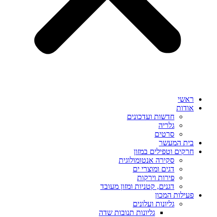
ראשי
אודות
חדשות ועדכונים
גלריה
סרטים
בית המעשר
חרקים וטפילים במזון
סקירה אנטומולוגית
דגים ומוצרי ים
פירות וירקות
דגנים, קטניות ומזון מעובד
פעילות המכון
גליונות ועלונים
גליונות תנובות שדה