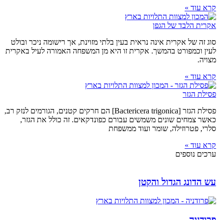
קרא עוד »
אקרית הלבד של הגפן
סוג זה של אקרית אינה נראית בעין בלתי מזוינת, אך רישומה ניכר ובולט
לעין וכמפורט בהמשך. אקרית זו היא מן המשפחה האמורה לעיל באקרית
מצויה.
קרא עוד »
פסילת הגזר
פסילת הגזר [Bactericera trigonica] הם חרקים קטנים, הגורמים לנזק רב,
כאשר צמחים שונים משמשים עבורם כפונדקאים. זה כולל את הגזר,
סלרי, פטרוזילה, שומר ועוד ממשפחת
קרא עוד »
ערכים נוספים
עש הדונג הגדול והקטן
פרודניה