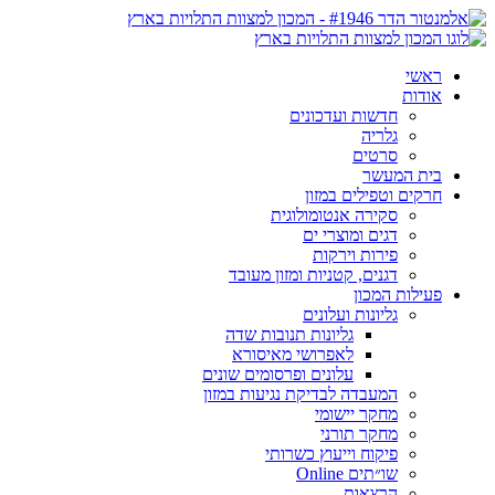
ראשי
אודות
חדשות ועדכונים
גלריה
סרטים
בית המעשר
חרקים וטפילים במזון
סקירה אנטומולוגית
דגים ומוצרי ים
פירות וירקות
דגנים, קטניות ומזון מעובד
פעילות המכון
גליונות ועלונים
גליונות תנובות שדה
לאפרושי מאיסורא
עלונים ופרסומים שונים
המעבדה לבדיקת נגיעות במזון
מחקר יישומי
מחקר תורני
פיקוח וייעוץ כשרותי
שו״תים Online
הרצאות