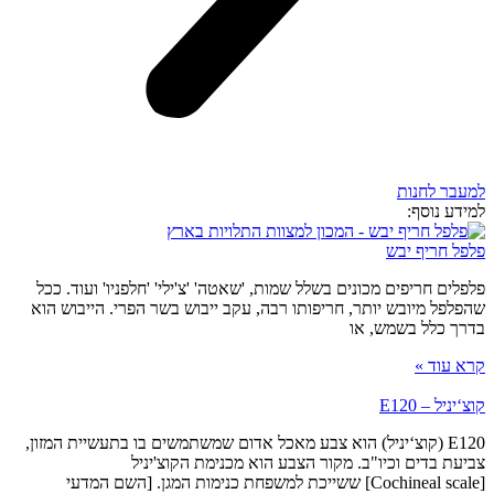
למעבר לחנות
למידע נוסף:
פלפל חריף יבש
פלפלים חריפים מכונים בשלל שמות, 'שאטה' 'צ'ילי' 'חלפניו' ועוד. ככל
שהפלפל מיובש יותר, חריפותו רבה, עקב ייבוש בשר הפרי. הייבוש הוא
בדרך כלל בשמש, או
קרא עוד »
קוצ‘יניל – E120
E120 (קוצ‘יניל) הוא צבע מאכל אדום שמשתמשים בו בתעשיית המזון,
צביעת בדים וכיו"ב. מקור הצבע הוא מכנימת הקוצ'יניל
[Cochineal scale] ששייכת למשפחת כנימות המגן. [השם המדעי