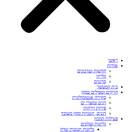
ראשי
אודות
חדשות ועדכונים
גלריה
סרטים
בית המעשר
חרקים וטפילים במזון
סקירה אנטומולוגית
דגים ומוצרי ים
פירות וירקות
דגנים, קטניות ומזון מעובד
פעילות המכון
גליונות ועלונים
גליונות תנובות שדה