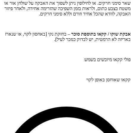
שאר סימני חרקים. או לחילופין ניתן לשפוך את האבקה על שולחן אור או
משטח בצבע כתום, ולראות בזמן השפיכה שהזרימה אחידה, ולאחר פיזור
האבקה, לוודא שהכל אחיד וזורם וללא סימני חרקים.
אבקת שוקו / קקאו בתוספת סוכר
– בחזקת נקי [באחסון לקוי, או שנארז
באריזה לא הרמטית, יש לבדוק כנזכר לעיל].
פולי קקאו מיובשים בשמש
קקאו שאוחסן באופן לקוי