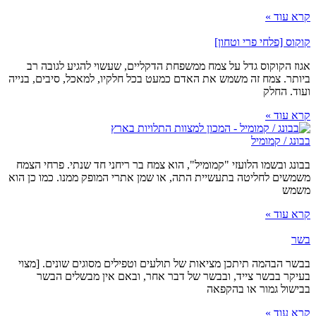
קרא עוד »
קוקוס [פלחי פרי וטחון]
אגוז הקוקוס גדל על צמח ממשפחת הדקליים, שעשוי להגיע לגובה רב
ביותר. צמח זה משמש את האדם כמעט בכל חלקיו, למאכל, סיבים, בנייה
ועוד. החלק
קרא עוד »
בבונג / קמומיל
בבונג ובשמו הלועזי "קמומיל", הוא צמח בר ריחני חד שנתי. פרחי הצמח
משמשים לחליטה בתעשיית התה, או שמן אתרי המופק ממנו. כמו כן הוא
משמש
קרא עוד »
בשר
בבשר הבהמה תיתכן מציאות של תולעים וטפילים מסוגים שונים. [מצוי
בעיקר בבשר צייד, ובבשר של דבר אחר, ובאם אין מבשלים הבשר
בבישול גמור או בהקפאה
קרא עוד »