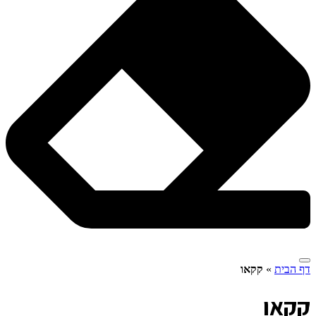
דף הבית
»
קקאו
ק
קאו