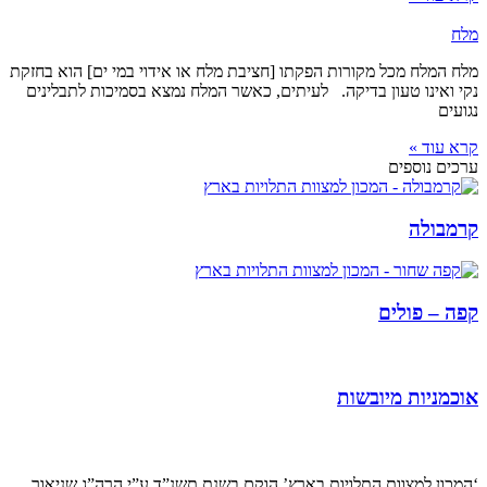
מלח
מלח המלח מכל מקורות הפקתו [חציבת מלח או אידוי במי ים] הוא בחזקת
נקי ואינו טעון בדיקה. לעיתים, כאשר המלח נמצא בסמיכות לתבלינים
נגועים
קרא עוד »
ערכים נוספים
קרמבולה
קפה – פולים
אוכמניות מיובשות
קצת עלינו…
‘המכון למצוות התלויות בארץ’ הוקם בשנת תשנ”ד ע”י הרה”ג שניאור