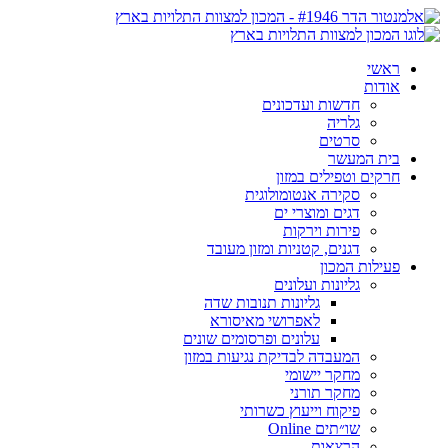
ראשי
אודות
חדשות ועדכונים
גלריה
סרטים
בית המעשר
חרקים וטפילים במזון
סקירה אנטומולוגית
דגים ומוצרי ים
פירות וירקות
דגנים, קטניות ומזון מעובד
פעילות המכון
גליונות ועלונים
גליונות תנובות שדה
לאפרושי מאיסורא
עלונים ופרסומים שונים
המעבדה לבדיקת נגיעות במזון
מחקר יישומי
מחקר תורני
פיקוח וייעוץ כשרותי
שו״תים Online
הרצאות