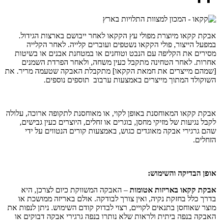
אבקת קקאו מיוצרת מפולי עץ הקקאו לאחר ייבושם בארצות הגידול.
במפעל הייצור, פולי הקקאו נשטפים ועוברים קלייה. לאחר הקלייה
מסירים את הקליפה עם הנבט וטוחנים או במטחנת אבנים או בשיטות
אחרות. לאחר הטחינה מתקבל כעין משחה, ולאחר הפרדת השמנים
[שמהם מייצרים את חמאת הקקאו] מתקבלת האבקה שטעמה מריר. את
השוקולד המתוך מייצרים באמצעות ערבוב תוספים נוספים.
אבקת קקאו המאוחסנת באופן לקוי, או מאוחסנת לתקופה ארוכה, עלולה
לקבל נגיעות של מזיקי מחסן, בוגרים או זחלים, היוצרים כעין גבישים,
שהם גרגירי אבקה מאוגדים כגוש, באמצעות קורים הנטווים על ידי
הזחלים.
אופן הבדיקה והשימוש:
אבקת קקאו באריזות אטומות
– האבקה המשווקת כיום לצרכן, היא
בדרך כלל בחזקת נקיה, ואין צורך לבודקה. אולם באריזה ממושכת או
מוצר שאוחסן בתנאים לקויים, רצוי לבדוק קודם השימוש. ניתן לנפות את
האבקה בנפה ביתית ולראות שלא נותרו בנפה גרגירי אבקה דבוקים או