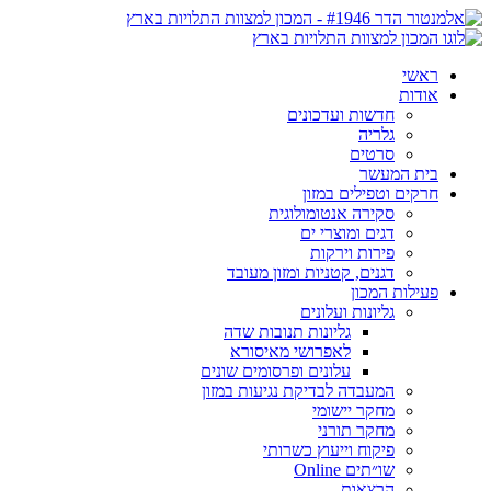
ראשי
אודות
חדשות ועדכונים
גלריה
סרטים
בית המעשר
חרקים וטפילים במזון
סקירה אנטומולוגית
דגים ומוצרי ים
פירות וירקות
דגנים, קטניות ומזון מעובד
פעילות המכון
גליונות ועלונים
גליונות תנובות שדה
לאפרושי מאיסורא
עלונים ופרסומים שונים
המעבדה לבדיקת נגיעות במזון
מחקר יישומי
מחקר תורני
פיקוח וייעוץ כשרותי
שו״תים Online
הרצאות