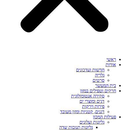
ראשי
אודות
חדשות ועדכונים
גלריה
סרטים
בית המעשר
חרקים וטפילים במזון
סקירה אנטומולוגית
דגים ומוצרי ים
פירות וירקות
דגנים, קטניות ומזון מעובד
פעילות המכון
גליונות ועלונים
גליונות תנובות שדה