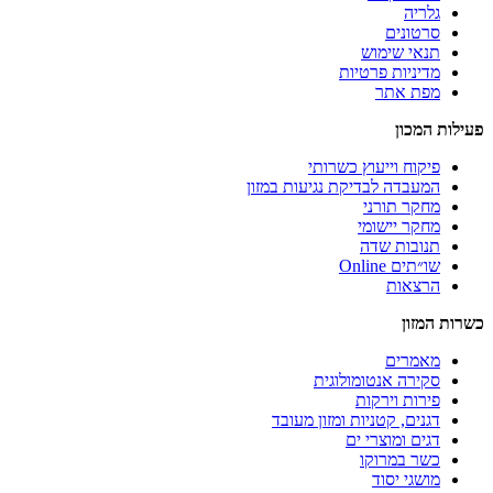
גלריה
סרטונים
תנאי שימוש
מדיניות פרטיות
מפת אתר
פעילות המכון
פיקוח וייעוץ כשרותי
המעבדה לבדיקת נגיעות במזון
מחקר תורני
מחקר יישומי
תנובות שדה
שו״תים Online
הרצאות
כשרות המזון
מאמרים
סקירה אנטומולוגית
פירות וירקות
דגנים, קטניות ומזון מעובד
דגים ומוצרי ים
כשר במרוקו
מושגי יסוד