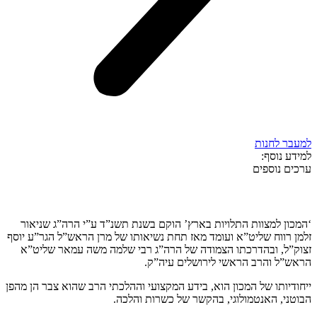
למעבר לחנות
למידע נוסף:
ערכים נוספים
קצת עלינו…
‘המכון למצוות התלויות בארץ’ הוקם בשנת תשנ”ד ע”י הרה”ג שניאור
זלמן רווח שליט”א ועומד מאז תחת נשיאותו של מרן הראש”ל הגר”ע יוסף
זצוק”ל, ובהדרכתו הצמודה של הרה”ג רבי שלמה משה עמאר שליט”א
הראש”ל והרב הראשי לירושלים עיה”ק.
ייחודיותו של המכון הוא, בידע המקצועי וההלכתי הרב שהוא צבר הן מהפן
הבוטני, האנטמולוגי, בהקשר של כשרות והלכה.