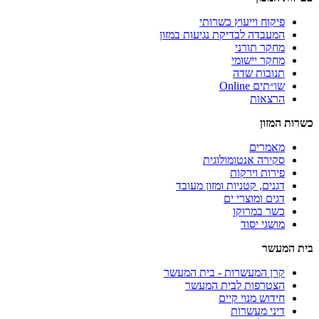
פיקוח וייעוץ כשרותי
המעבדה לבדיקת נגיעות במזון
מחקר תורני
מחקר יישומי
תנובות שדה
שו״תים Online
הרצאות
כשרות המזון
מאמרים
סקירה אנטומולוגית
פירות וירקות
דגנים, קטניות ומזון מעובד
דגים ומוצרי ים
כשר במרוקו
מושגי יסוד
בית המעשר
קרן המעשרות - בית המעשר
הצטרפות לבית המעשר
חידוש מנוי קיים
דיני מעשרות