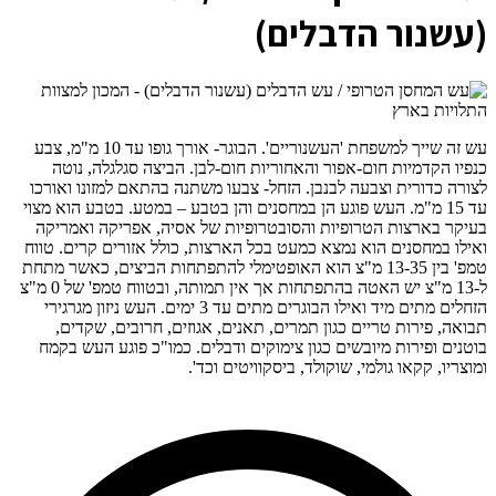
(עשנור הדבלים)
עש זה שייך למשפחת 'העשנוריים'. הבוגר- אורך גופו עד 10 מ"מ, צבע
כנפיו הקדמיות חום-אפור והאחוריות חום-לבן. הביצה סגלגלה, נוטה
לצורה כדורית וצבעה לבנבן. הזחל- צבעו משתנה בהתאם למזונו ואורכו
עד 15 מ"מ. העש פוגע הן במחסנים והן בטבע – במטע. בטבע הוא מצוי
בעיקר בארצות הטרופיות והסובטרופיות של אסיה, אפריקה ואמריקה
ואילו במחסנים הוא נמצא כמעט בכל הארצות, כולל אזורים קרים. טווח
טמפ' בין 13-35 מ"צ הוא האופטימלי להתפתחות הביצים, כאשר מתחת
ל-13 מ"צ יש האטה בהתפתחות אך אין תמותה, ובטווח טמפ' של 0 מ"צ
הזחלים מתים מיד ואילו הבוגרים מתים עד 3 ימים. העש ניזון מגרגירי
תבואה, פירות טריים כגון תמרים, תאנים, אגוזים, חרובים, שקדים,
בוטנים ופירות מיובשים כגון צימוקים ודבלים. כמו"כ פוגע העש בקמח
ומוצריו, קקאו גולמי, שוקולד, ביסקוויטים וכד'.