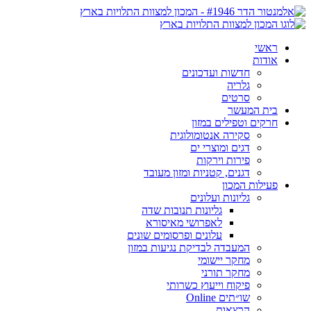
ראשי
אודות
חדשות ועדכונים
גלריה
סרטים
בית המעשר
חרקים וטפילים במזון
סקירה אנטומולוגית
דגים ומוצרי ים
פירות וירקות
דגנים, קטניות ומזון מעובד
פעילות המכון
גליונות ועלונים
גליונות תנובות שדה
לאפרושי מאיסורא
עלונים ופרסומים שונים
המעבדה לבדיקת נגיעות במזון
מחקר יישומי
מחקר תורני
פיקוח וייעוץ כשרותי
שו״תים Online
הרצאות