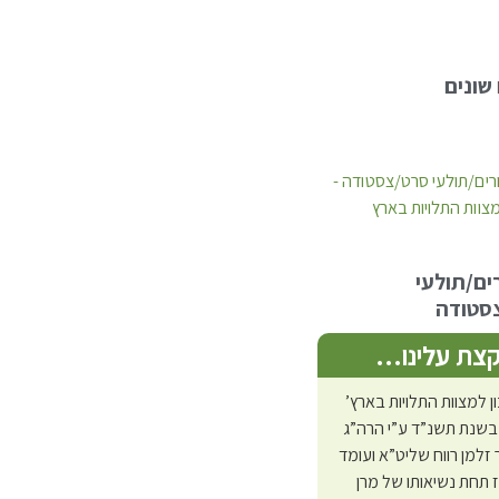
שונים
תולעת שני חלק ב
ים/תולעי
סטודה
צת עלינו…
ן למצוות התלויות בארץ’
בשנת תשנ”ד ע”י הרה”ג
 זלמן רווח שליט”א ועומד
 תחת נשיאותו של מרן