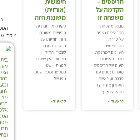
תריפסים –
חיפושית
הקדמה על
(אורזית)
משפחה זו
משוננת חזה
כת
מבוא: משפחת
סקירה מורחבת על
המכון
התריפסים נמנית
חיפושית משוננת
מיקוד: 4081003 תא-דואר: 176 אלעד
על סדרת
חזה יחודיותו של
התריפסאים
חרק זה הוא בכך
השייכים למחלקת
שבצידי החזה
חרקים. עשרות
בולטות כעין שיניים
בית 
מעשר
מינים של תריפסים
קטנות – שש
הציב
מוכרים נמנים עם
במספר ומכאן שמו.
בהפ
סדרה זו, כאשר
גופו של
ומע
האחרון מסדרה זו,
לחבר
התגלה בארץ
מצוו
קרא עוד »
קרא עוד »
בבית
אלפי
המסת
מטב
תרומ
ובחי