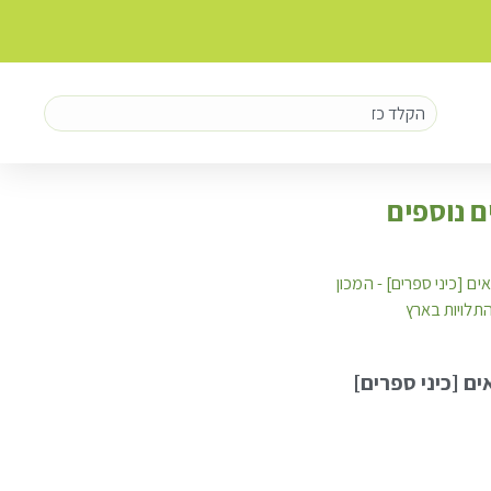
ם נוספים
ם [כיני ספרים]