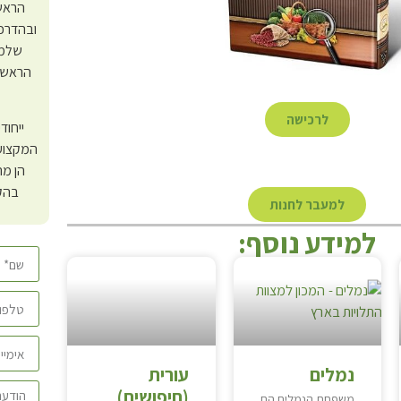
הראש”
ובהדרכת
שלמה
הראש”ל
לרכישה
ייחוד
המקצועי
הן מה
בהק
למעבר לחנות
י
למידע נוסף:
נמלים
עורית
(חיפושית)
משפחת הנמלים הם