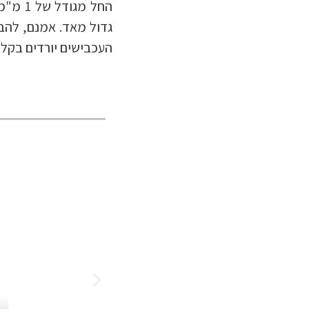
החל מג
גדול מאד. אמנם, להבד
העכבישים יורדים בקלו