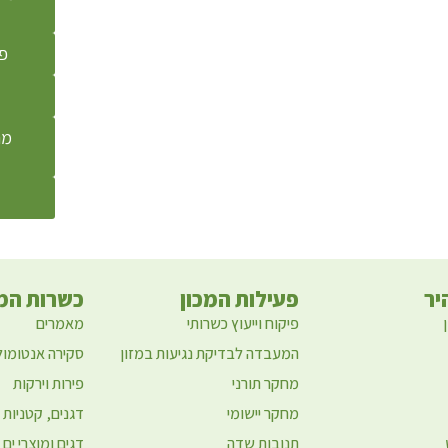
פי
מח
יר
פעילות המכון
כשרות המז
פיקוח וייעוץ כשרותי
מאמרים
המעבדה לבדיקת נגיעות במזון
סקירה אנטומול
מחקר תורני
פירות וירקות
מחקר יישומי
דגנים, קטניות 
תנובות שדה
דגים ומוצרי ים