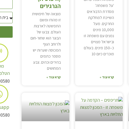
הגרגירים
'על משפחה'
מסדרת הדבוראים
מוצאה של חיפושית
השייכת למחלקת
זו מהודו ומשם
החרקים. מעל
התפשטה לארצות
10,000 מינים
העולם. צבעו של
נמנים עם משפחה זו
הבוגר הוא שחור-חום
ובישראל מצויים
ולרוחב הגוף
כ–150 מינים. בעולם
המכוסה שערות יש
מוכרים כיום 10
מספר כתמים
בהירים וכהים. צבע
מס
המחושים
הטלפו
קרא עוד »
קרא עוד »
30580
sapp
30580