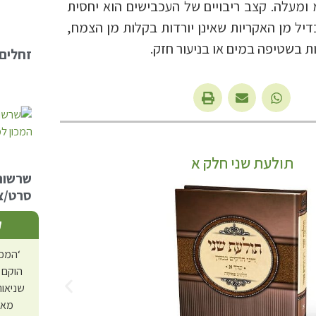
ודל של 1 מ"מ ומעלה. קצב ריבויים של העכבישים הוא יחסית
יל מן האקריות שאינן יורדות בקלות מן הצמח,
ת בשטיפה במים או בניעור חזק.
זחלים 
תולעת שני חלק א
שרשור
סרט/צ
ק
‘המכו
הוקם 
שניאור
מאז