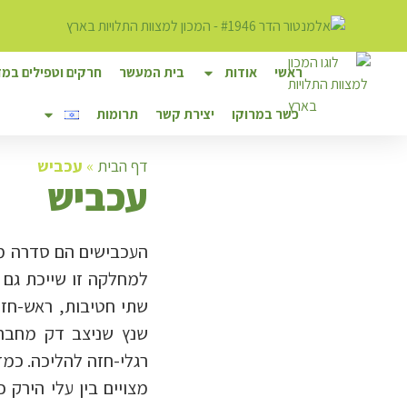
ראשי
אודות
בית המעשר
חרקים וטפילים במזו
כשר במרוקו
יצירת קשר
תרומות
דף הבית
»
עכביש
ע
כביש
העכבישים הם סדרה ממ
למחלקה זו שייכת גם 
שתי חטיבות, ראש-חזה
שנץ שניצב דק מחבר ב
רגלי-חזה להליכה. כמז
מצויים בין עלי הירק כ