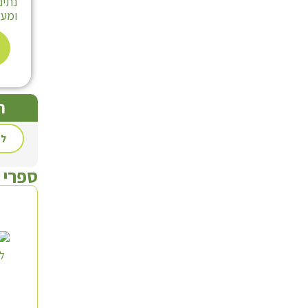
נתינ
ומעש
ת
לכ
ספרי 