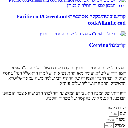
קוד/שיבוטה/בקלה אטלנטית/Pacific cod/Greenland
cod/Atlantic cod
קורבינה/Corvina
קצת עלינו…
‘המכון למצוות התלויות בארץ’ הוקם בשנת תשנ”ד ע”י הרה”ג שניאור
זלמן רווח שליט”א ועומד מאז תחת נשיאותו של מרן הראש”ל הגר”ע יוסף
זצוק”ל, ובהדרכתו הצמודה של הרה”ג רבי שלמה משה עמאר שליט”א
הראש”ל והרב הראשי לירושלים עיה”ק.
ייחודיותו של המכון הוא, בידע המקצועי וההלכתי הרב שהוא צבר הן מהפן
הבוטני, האנטמולוגי, בהקשר של כשרות והלכה.
יצירת קשר
שם
טלפון
אימייל