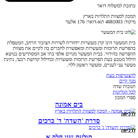
כתובת למשלוח דואר
המכון למצוות התלויות בארץ
מיקוד: 4081003 תא-דואר: 176 אלעד
בית המעשר הינו קרן מעשרות ייחודית לשירות הציבור הרחב, המטפלת
בהפרשת תרומות ומעשרות ומאפשרת לחברים בה לקיים את מצוות
ההפרשה בהידור. בבית המעשר מנויים אלפי בתי אב המסתייעים בנושא
חילול מטבע בעת הפרשת תרומות ומעשרות ובחילול קדושת רבעי, נתינת
מעשר עני לעניים, ומעשר ראשון ללוי.
להצטרפות כעת
מנוי קיים
תנובות שדה
לכל הגליונות
ספרי המכון
בים אמונה
לרכישה
סדרת 'השדה' ד' כרכים
לרכישה
תולעת שני חלק א