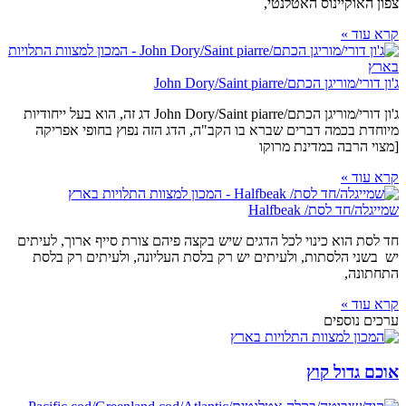
צפון האוקיינוס האטלנטי,
קרא עוד »
ג'ון דורי/מוריגן הכתם/John Dory/Saint piarre
ג'ון דורי/מוריגן הכתם/John Dory/Saint piarre דג זה, הוא בעל ייחודיות
מיוחדת בכמה דברים שברא בו הקב"ה, הדג הזה נפוץ בחופי אפריקה
[מצוי הרבה במדינת מרוקו
קרא עוד »
שמייגלה/חד לסת/ Halfbeak
חד לסת הוא כינוי לכל הדגים שיש בקצה פיהם צורת סייף ארוך, לעיתים
יש בשני הלסתות, ולעיתים יש רק בלסת העליונה, ולעיתים רק בלסת
התחתונה,
קרא עוד »
ערכים נוספים
אוכם גדול קוץ