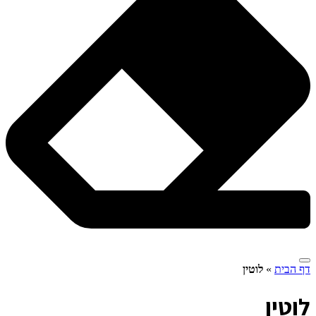
דף הבית
»
לוטין
ל
וטין