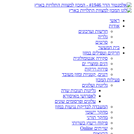
ראשי
אודות
חדשות ועדכונים
גלריה
סרטים
בית המעשר
חרקים וטפילים במזון
סקירה אנטומולוגית
דגים ומוצרי ים
פירות וירקות
דגנים, קטניות ומזון מעובד
פעילות המכון
גליונות ועלונים
גליונות תנובות שדה
לאפרושי מאיסורא
עלונים ופרסומים שונים
המעבדה לבדיקת נגיעות במזון
מחקר יישומי
מחקר תורני
פיקוח וייעוץ כשרותי
שו״תים Online
הרצאות