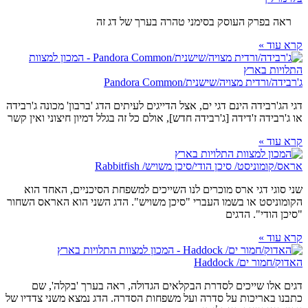
ראה בפרק העוסק בסימני טהרה בערך של דג זה
קרא עוד »
ג'רבידה/ורדית מצויה/שישנית/Pandora Common
דגי הג'רבידה הינם דגי ים, אצל הדייגים לעיתים הדג 'ברבון' מכונה ג'רבידה
או ג'רבידה ז'דידה [ג'רבידה חדש], אולם כל זה בגלל דמיון חיצוני ואין קשר
קרא עוד »
אראס/קומוניסט/ סיכן הודי/סיכן משויש/ Rabbitfish
שני סוגי דגי ארס מוכרים לנו השייכים למשפחת הסיכניים, האחד הוא
הקומוניסט או בשמו העברי "סיכן משויש". הדג השני הוא האראס השחור
"סיכן הודי". הדגים
קרא עוד »
האדוק/חמור ים/ Haddock
דגים אלו שייכים לסדרת הבקלאים הגדולה, ראה בערך 'בקלה', שם
כתבנו באריכות על סדרה ועל משפחות הסדרה. הדג נמצא משני צדדיו של