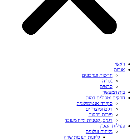
ראשי
אודות
חדשות ועדכונים
גלריה
סרטים
בית המעשר
חרקים וטפילים במזון
סקירה אנטומולוגית
דגים ומוצרי ים
פירות וירקות
דגנים, קטניות ומזון מעובד
פעילות המכון
גליונות ועלונים
גליונות תנובות שדה