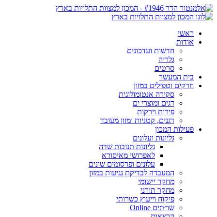
ראשי
אודות
חדשות ועדכונים
גלריה
סרטים
בית המעשר
חרקים וטפילים במזון
סקירה אנטומולוגית
דגים ומוצרי ים
פירות וירקות
דגנים, קטניות ומזון מעובד
פעילות המכון
גליונות ועלונים
גליונות תנובות שדה
לאפרושי מאיסורא
עלונים ופרסומים שונים
המעבדה לבדיקת נגיעות במזון
מחקר יישומי
מחקר תורני
פיקוח וייעוץ כשרותי
שו״תים Online
הרצאות