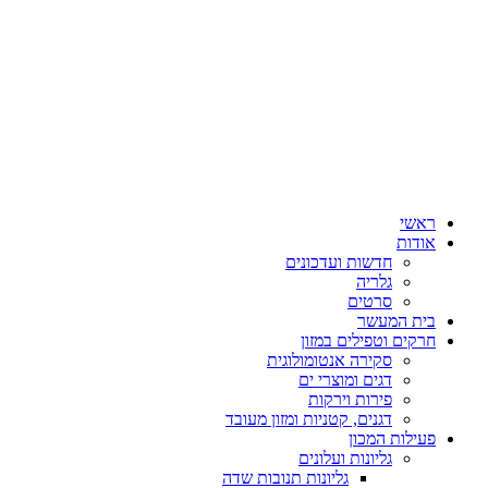
ראשי
אודות
חדשות ועדכונים
גלריה
סרטים
בית המעשר
חרקים וטפילים במזון
סקירה אנטומולוגית
דגים ומוצרי ים
פירות וירקות
דגנים, קטניות ומזון מעובד
פעילות המכון
גליונות ועלונים
גליונות תנובות שדה