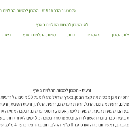
לות המכון
מאמרים
חנות
מצוות התלויות בארץ
כשר במ
משפחת הזרעיות היא מסדרת החיפושיות. ראש
הפולים, זרעית משוננת הרגל, זרעית העדשים, זרעית התלתן, זרעית הסינית, זרע
בה סוגי קטניות, ביניהם: שעועית הגינה, שעועית לימה, אפונה, חומוס ועדשים. הנקב
אחת מסוגלת להטיל עד 200 ביצים. בטמפרטורה גבוהה
נמוך מאד. צבע ביצת הזרע