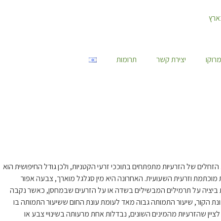
רוקו
יצירת קשר
תרומות
ן מוארך ודומה לחדק קצר, וכנפי החפייה אינן מכסות את קצה הבטן. בארץ ישראל נתגלו מעל 50 מינים של זרעיות. הזחלים של הזרעיות מתפתחים בתוככי זרעי הקטניות, ולכן גודל החיפושית הוא
ית מוכתמת וזרעית השעועית. האחרונה היא מין סגלגל מוארך, צבעה אפור
ה מטילה את ביציה על תרמילים המבשילים בשדה או על הזרעים שבמחסן, כאשר נקבה
, רוב הזרעיות מטילות את ביציהן כבר ביום הראשון לחייהן, ובטמפרטורה נמוכה כ-3 ימים לאחר גיחתן. בעונת הקור, שיעור התמותה גבוה מאד לעומת עונת החום ששיעור התמותה בו
ית צהבהב ואורכה עד 0.6 מ"מ. הזחל מעוקל, צבעו צהבהב, ראשו חום כהה ואורכו עד 6 מ"מ. הגולם, חום בהיר ואורכו עד 4 מ"מ. יש לציין שהזרעיות מהמינים השונים, נבדלות אחת מרעותה בשינויי צבע או