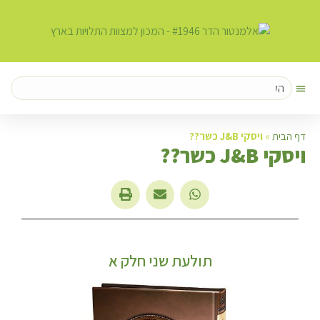
דף הבית
»
ויסקי J&B כשר??
ו
יסקי J&B כשר??
תולעת שני חלק א