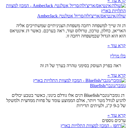
קרא עוד »
שולה/אינטיאס/אריצ'ולה/סריול אטלנטי/ AmberJack
דג זה שייך למשפחה רחבה משפחת הצניניתיים שמשתייכים אליה
האריאן, כחלון, טרכון, טרולוס ועוד, ראה בערכם. כאשר דג אינטיאס
הוא הוא הגדול שבמשפחה רחבה זו.
קרא עוד »
בלו מרלין
ראה בפרק העוסק בסימני טהרה בערך של דג זה
קרא עוד »
גומבר/גונבר/Bluefish
דג גומבר/גונבר/Bluefish דגים אלו גודלם בינוני, כאשר בטבע יכולים
להגיע לגודל מטר ויותר, אולם הממוצע עומד על פחות ממחצית ולמשקל
של כ-9 ק"ג, ולעיתים תדירות
קרא עוד »
ערכים נוספים