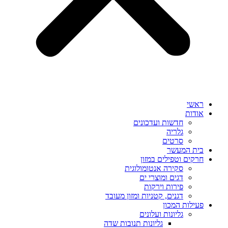
ראשי
אודות
חדשות ועדכונים
גלריה
סרטים
בית המעשר
חרקים וטפילים במזון
סקירה אנטומולוגית
דגים ומוצרי ים
פירות וירקות
דגנים, קטניות ומזון מעובד
פעילות המכון
גליונות ועלונים
גליונות תנובות שדה