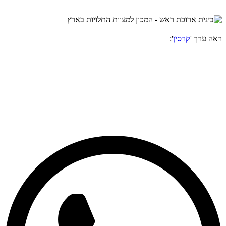
ראה ערך '
קרסין
':