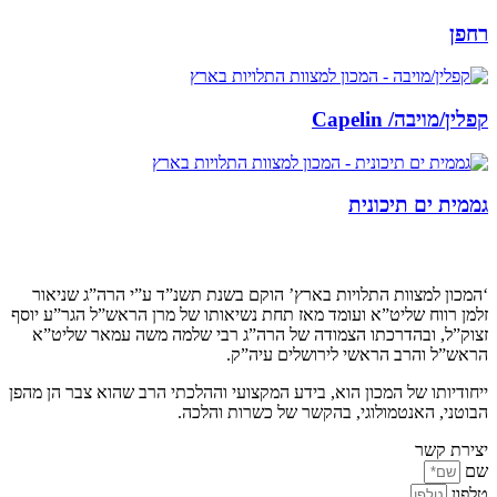
רחפן
קפלין/מויבה/ Capelin
גממית ים תיכונית
קצת עלינו…
‘המכון למצוות התלויות בארץ’ הוקם בשנת תשנ”ד ע”י הרה”ג שניאור
זלמן רווח שליט”א ועומד מאז תחת נשיאותו של מרן הראש”ל הגר”ע יוסף
זצוק”ל, ובהדרכתו הצמודה של הרה”ג רבי שלמה משה עמאר שליט”א
הראש”ל והרב הראשי לירושלים עיה”ק.
ייחודיותו של המכון הוא, בידע המקצועי וההלכתי הרב שהוא צבר הן מהפן
הבוטני, האנטמולוגי, בהקשר של כשרות והלכה.
יצירת קשר
שם
טלפון