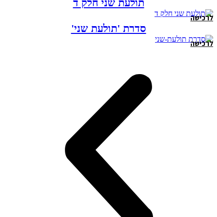
תולעת שני חלק ד
לרכישה
סדרת 'תולעת שני'
לרכישה