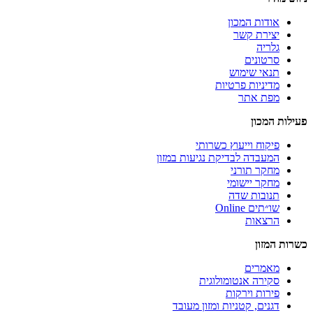
אודות המכון
יצירת קשר
גלריה
סרטונים
תנאי שימוש
מדיניות פרטיות
מפת אתר
פעילות המכון
פיקוח וייעוץ כשרותי
המעבדה לבדיקת נגיעות במזון
מחקר תורני
מחקר יישומי
תנובות שדה
שו״תים Online
הרצאות
כשרות המזון
מאמרים
סקירה אנטומולוגית
פירות וירקות
דגנים, קטניות ומזון מעובד