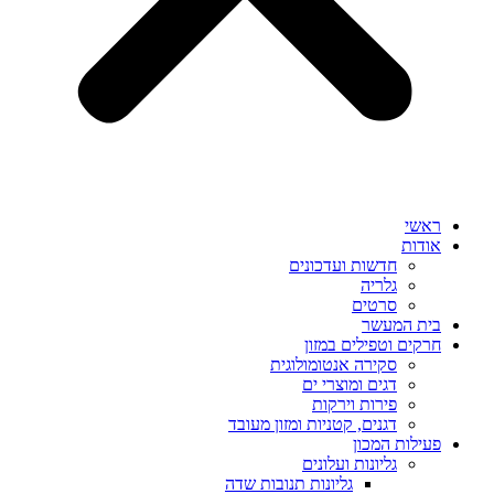
ראשי
אודות
חדשות ועדכונים
גלריה
סרטים
בית המעשר
חרקים וטפילים במזון
סקירה אנטומולוגית
דגים ומוצרי ים
פירות וירקות
דגנים, קטניות ומזון מעובד
פעילות המכון
גליונות ועלונים
גליונות תנובות שדה