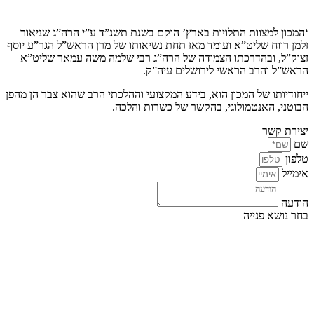
קצת עלינו…
‘המכון למצוות התלויות בארץ’ הוקם בשנת תשנ”ד ע”י הרה”ג שניאור
זלמן רווח שליט”א ועומד מאז תחת נשיאותו של מרן הראש”ל הגר”ע יוסף
זצוק”ל, ובהדרכתו הצמודה של הרה”ג רבי שלמה משה עמאר שליט”א
הראש”ל והרב הראשי לירושלים עיה”ק.
ייחודיותו של המכון הוא, בידע המקצועי וההלכתי הרב שהוא צבר הן מהפן
הבוטני, האנטמולוגי, בהקשר של כשרות והלכה.
יצירת קשר
שם
טלפון
אימייל
הודעה
בחר נושא פנייה