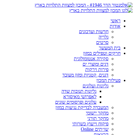
ראשי
אודות
חדשות ועדכונים
גלריה
סרטים
בית המעשר
חרקים וטפילים במזון
סקירה אנטומולוגית
דגים ומוצרי ים
פירות וירקות
דגנים, קטניות ומזון מעובד
פעילות המכון
גליונות ועלונים
גליונות תנובות שדה
לאפרושי מאיסורא
עלונים ופרסומים שונים
המעבדה לבדיקת נגיעות במזון
מחקר יישומי
מחקר תורני
פיקוח וייעוץ כשרותי
שו״תים Online
הרצאות