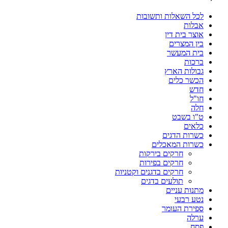
לכל השאלות ותשובות
אבלות
אוצר בית דין
בין המצרים
בית המעשר
ברכות
גבולות הארץ
הכשר כלים
חדש
חו"ל
חלה
ט"ו בשבט
כלאים
כשרות הדגים
כשרות המאכלים
חרקים בירקות
חרקים בפירות
חרקים בדגנים וקטניות
תולעים בדגים
מתנות עניים
נטע רבעי
ספירת העומר
ערלה
פסח