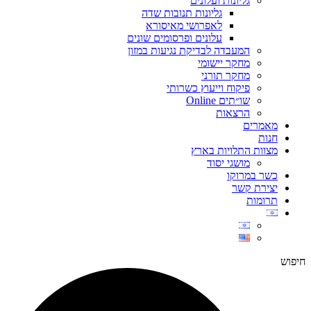
גליונות ועלונים
גליונות תנובות שדה
לאפרושי מאיסורא
עלונים ופרסומים שונים
המעבדה לבדיקת נגיעות במזון
מחקר יישומי
מחקר תורני
פיקוח וייעוץ כשרותי
שו״תים Online
הרצאות
מאמרים
חנות
מצוות התלויות בארץ
מושגי יסוד
כשר במרוקו
יצירת קשר
תרומות
חיפוש