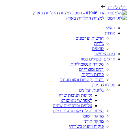
דילוג לתוכן
ראשי
אודות
חדשות ועדכונים
גלריה
סרטים
בית המעשר
חרקים וטפילים במזון
סקירה אנטומולוגית
דגים ומוצרי ים
פירות וירקות
דגנים, קטניות ומזון מעובד
פעילות המכון
גליונות ועלונים
גליונות תנובות שדה
לאפרושי מאיסורא
עלונים ופרסומים שונים
המעבדה לבדיקת נגיעות במזון
מחקר יישומי
מחקר תורני
פיקוח וייעוץ כשרותי