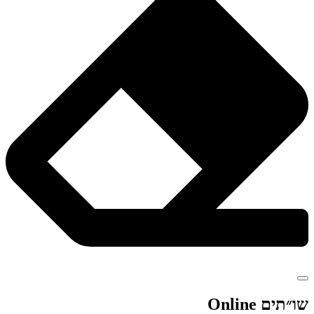
שו״תים Online