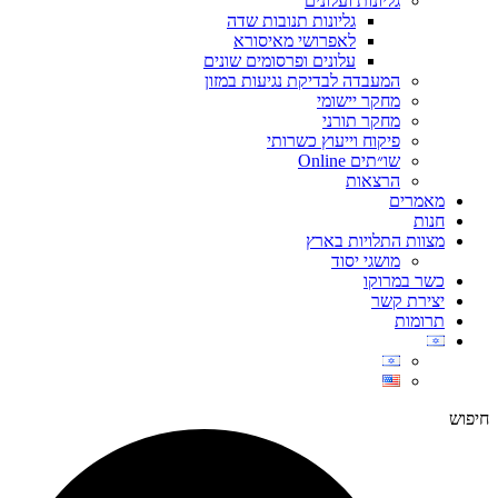
גליונות ועלונים
גליונות תנובות שדה
לאפרושי מאיסורא
עלונים ופרסומים שונים
המעבדה לבדיקת נגיעות במזון
מחקר יישומי
מחקר תורני
פיקוח וייעוץ כשרותי
שו״תים Online
הרצאות
מאמרים
חנות
מצוות התלויות בארץ
מושגי יסוד
כשר במרוקו
יצירת קשר
תרומות
חיפוש