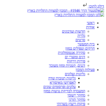
דילוג לתוכן
ראשי
אודות
חדשות ועדכונים
גלריה
סרטים
בית המעשר
חרקים וטפילים במזון
סקירה אנטומולוגית
דגים ומוצרי ים
פירות וירקות
דגנים, קטניות ומזון מעובד
פעילות המכון
גליונות ועלונים
גליונות תנובות שדה
לאפרושי מאיסורא
עלונים ופרסומים שונים
המעבדה לבדיקת נגיעות במזון
מחקר יישומי
מחקר תורני
פיקוח וייעוץ כשרותי