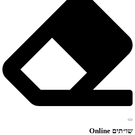
שו״תים Online