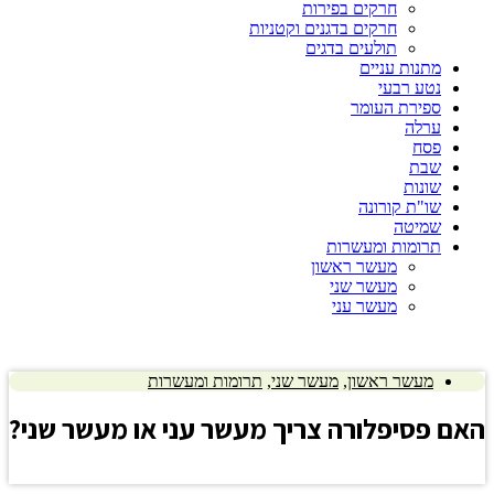
חרקים בפירות
חרקים בדגנים וקטניות
תולעים בדגים
מתנות עניים
נטע רבעי
ספירת העומר
ערלה
פסח
שבת
שונות
שו"ת קורונה
שמיטה
תרומות ומעשרות
מעשר ראשון
מעשר שני
מעשר עני
מעשר ראשון
,
מעשר שני
,
תרומות ומעשרות
ה
אם פסיפלורה צריך מעשר עני או מעשר שני?
לחץ כאן להצגת התשובה