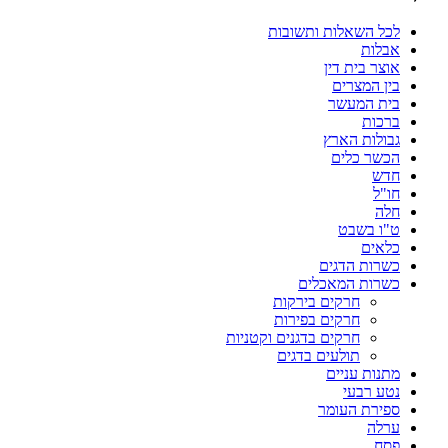
לכל השאלות ותשובות
אבלות
אוצר בית דין
בין המצרים
בית המעשר
ברכות
גבולות הארץ
הכשר כלים
חדש
חו"ל
חלה
ט"ו בשבט
כלאים
כשרות הדגים
כשרות המאכלים
חרקים בירקות
חרקים בפירות
חרקים בדגנים וקטניות
תולעים בדגים
מתנות עניים
נטע רבעי
ספירת העומר
ערלה
פסח