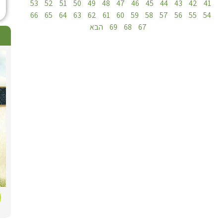
53
52
51
50
49
48
47
46
45
44
43
42
41
לקחו תוצרת זו, ונגרם הפסדים, לכן אנו ממעטים בירקות.
יותר, ולהשביח יותר. אולם הגידול הטבעי, הוא המותר והוא
לא רק לריח, אלא גם לטעם כגון רוזמרין ששמים
66
65
64
63
62
61
60
59
58
57
56
55
54
אולם בפירות משתמשים רק באוצב"ד.
הנחשב שלא ימות.
בתבשילים, ודאי שיש לנהוג בקדושת שביעית, לכל העלים
67
68
69
הבא
שצצו לאחר כניסת השמיטה.
וחלק מדיני השמיטה הוא גם חובת ההפקר.