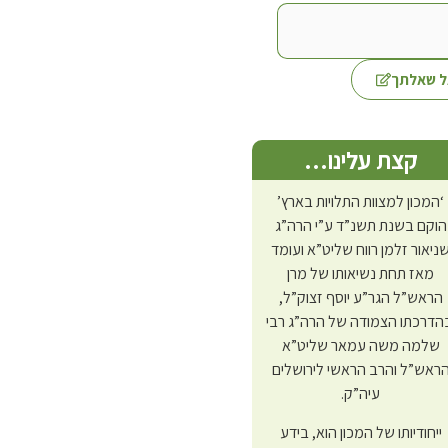
 שאלתך
קצת עלינו…
‘המכון למצוות התלויות בארץ’
הוקם בשנת תשנ”ד ע”י הרה”ג
ניאור זלמן רווח שליט”א ועומד
מאז תחת נשיאותו של מרן
הראש”ל הגר”ע יוסף זצוק”ל,
הדרכתו הצמודה של הרה”ג רבי
שלמה משה עמאר שליט”א
ראש”ל והרב הראשי לירושלים
עיה”ק.
ייחודיותו של המכון הוא, בידע