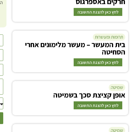
ח
רקים באספרגוס
יבול חו"ל
המ
לחץ כאן להצגת התשובה
תשובה
תרומות ומעשרות
ב
ית המעשר – מעשר מלימונים אחרי
הסרת הכותרת קילוף הקשקשים שעל הגבעול, שטיפה
הסחיטה
ואכילה.
(ניתן לראות גם בערך
אספרגוס
)
לחץ כאן להצגת התשובה
תשובה
שמיטה
א
ופן קציצת סכך בשמיטה
יכול להפריש מהמיץ.
לחץ כאן להצגת התשובה
תשובה
שמיטה