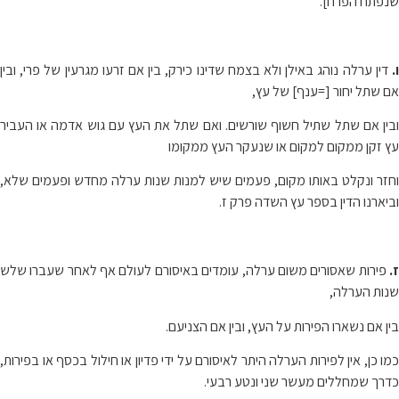
שנפתח הפרח].
ו.
דין ערלה נוהג באילן ולא בצמח שדינו כירק, בין אם זרעו מגרעין של פרי, ובין
אם שתל יחור [=ענף] של עץ,
ובין אם שתל שתיל חשוף שורשים. ואם שתל את העץ עם גוש אדמה או העביר
עץ זקן ממקום למקום או שנעקר העץ ממקומו
וחזר ונקלט באותו מקום, פעמים שיש למנות שנות ערלה מחדש ופעמים שלא,
וביארנו הדין בספר עץ השדה פרק ז.
ז.
פירות שאסורים משום ערלה, עומדים באיסורם לעולם אף לאחר שעברו שלש
שנות הערלה,
בין אם נשארו הפירות על העץ, ובין אם הצניעם.
כמו כן, אין לפירות הערלה היתר לאיסורם על ידי פדיון או חילול בכסף או בפירות,
כדרך שמחללים מעשר שני ונטע רבעי.