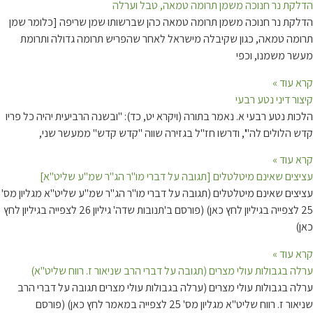
הדלקת נר חנוכה משמן תרומה טמאה, טבל וערלה
הדלקת נר חנוכה משמן תרומה טמאה כהן שברשותו שמן שריפה [כלומר שמן
תרומה טמאה, כגון שקיבלה מישראל לאחר שהפריש תרומה גדולה ותרומת
מעשר משמנו, וכפי
קרא עוד »
קיצור דיני נטע רבעי
הלכות נטע רבעי א. נאמר בתורה (ויקרא יט, כד): "ובשנה הרביעית יהיה כל פריו
קדש הלולים לה"', ודרשו חז"ל בגזירה שווה "קדש קדש" ממעשר שני,
קרא עוד »
עציצים שאינם מיטלטלים [תגובה על דברי מו"ר הג"ר שמ"ע שליט"א]
עציצים שאינם מיטלטלים (תגובה על דברי מו"ר הג"ר שמ"ע שליט"א מגליון מס'
25 לצפייה בגיליון לחץ כאן) (פורסם ב'תנובות שדה' גיליון 26 לצפייה בגיליון לחץ
כאן)
קרא עוד »
ערלה בגבולות עולי מצרים (תגובה על דברי הרב שניאור ז. רווח שליט"א)
ערלה בגבולות עולי מצרים (ערלה בגבולות עולי מצרים תגובה על דברי הרב
שניאור ז. רווח שליט"א מגליון מס' 25 לצפייה במאמר לחץ כאן) (פורסם