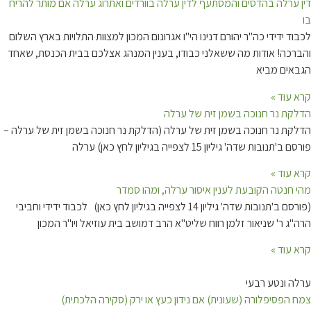
דין ערלה בהדסים והמסתעף לדין ערלה בוורדים ואתרוג ערלה אם מותר להריח
בו
לכבוד ידידי כה"ר יהורם דנינו הי"ו אגרונום המכון למצוות התלויות בארץ השלום
והברכה! אודות מה ששאלני כבודו, בענין המנהג אצלכם בבית הכנסת, שאחד
הגבאים מביא
קרא עוד »
הדלקת נר חנוכה בשמן זית של ערלה
הדלקת נר חנוכה בשמן זית של ערלה (הדלקת נר חנוכה בשמן זית של ערלה –
פורסם ב'תנובות שדה' גיליון 15 לצפייה בגיליון לחץ כאן) ערלה
קרא עוד »
מהי חנטה הקובעת לענין איסור ערלה, ומהו סמדר
(פורסם ב'תנובות שדה' גיליון 14 לצפייה בגיליון לחץ כאן) לכבוד ידידי וחביבי
הרה"ג ר' שניאור זלמן רווח שליט"א הרב דמושב בית עוזיאל ויו"ר המכון
קרא עוד »
ערלה ונטע רבעי
צמח הפסיפלורה (שעונית) אם נידון כעץ או ירק (סקירה הלכתית)