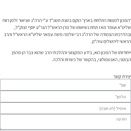
קצת עלינו…
‘המכון למצוות התלויות בארץ’ הוקם בשנת תשנ”ד ע”י הרה”ג שניאור זלמן רווח
שליט”א ועומד מאז תחת נשיאותו של מרן הראש”ל הגר”ע יוסף זצוק”ל,
ובהדרכתו הצמודה של הרה”ג רבי שלמה משה עמאר שליט”א הראש”ל והרב
הראשי לירושלים עיה”ק.
ייחודיותו של המכון הוא, בידע המקצועי וההלכתי הרב שהוא צבר הן מהפן
הבוטני, האנטמולוגי, בהקשר של כשרות והלכה.
יצירת קשר