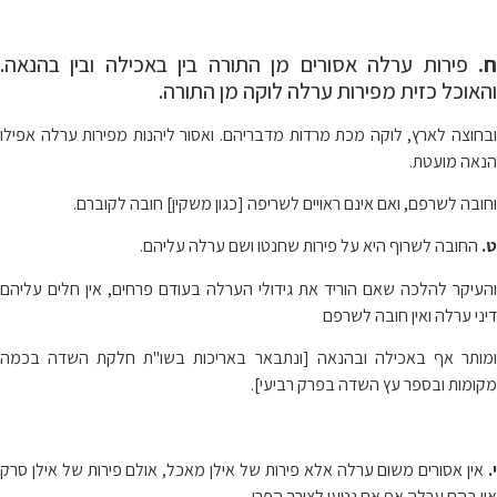
.
פירות ערלה אסורים מן התורה בין באכילה ובין בהנאה.
והאוכל כזית מפירות ערלה לוקה מן התורה.
ובחוצה לארץ, לוקה מכת מרדות מדבריהם. ואסור ליהנות מפירות ערלה אפילו
הנאה מועטת.
וחובה לשרפם, ואם אינם ראויים לשריפה [כגון משקין] חובה לקוברם.
ט.
החובה לשרוף היא על פירות שחנטו ושם ערלה עליהם.
והעיקר להלכה שאם הוריד את גידולי הערלה בעודם פרחים, אין חלים עליהם
דיני ערלה ואין חובה לשרפם
ומותר אף באכילה ובהנאה [ונתבאר באריכות בשו"ת חלקת השדה בכמה
מקומות ובספר עץ השדה בפרק רביעי].
.
אין אסורים משום ערלה אלא פירות של אילן מאכל, אולם פירות של אילן סרק
אין בהם ערלה אף אם נטעו לצורך הפרי,