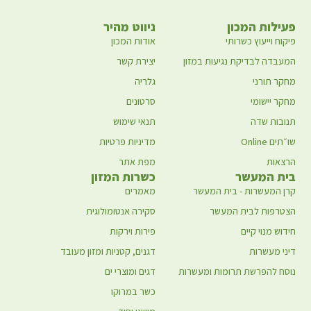
פעילות המכון
ניווט מהיר
פיקוח וייעוץ כשרותי
אודות המכון
המעבדה לבדיקת נגיעות במזון
יצירת קשר
מחקר תורני
גלריה
מחקר יישומי
סרטונים
תנובות שדה
תנאי שימוש
שו״תים Online
מדיניות פרטיות
הרצאות
מפת אתר
בית המעשר
כשרות המזון
קרן המעשרות - בית המעשר
מאמרים
הצטרפות לבית המעשר
סקירה אנטומולוגית
חידוש מנוי קיים
פירות וירקות
דיני מעשרות
דגנים, קטניות ומזון מעובד
נוסח להפרשת תרומות ומעשרות
דגים ומוצרי ים
כשר במרוקו