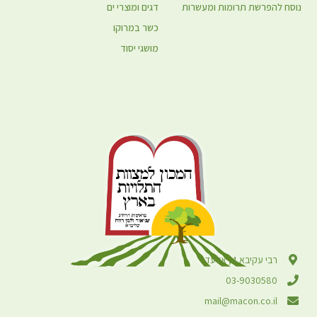
נוסח להפרשת תרומות ומעשרות
דגים ומוצרי ים
כשר במרוקו
מושגי יסוד
רבי עקיבא 4, אלעד
03-9030580
mail@macon.co.il