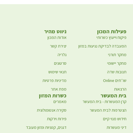
פעילות המכון
ניווט מהיר
פיקוח וייעוץ כשרותי
אודות המכון
המעבדה לבדיקת נגיעות במזון
יצירת קשר
מחקר תורני
גלריה
מחקר יישומי
סרטונים
תנובות שדה
תנאי שימוש
שו״תים Online
מדיניות פרטיות
הרצאות
מפת אתר
בית המעשר
כשרות המזון
קרן המעשרות - בית המעשר
מאמרים
הצטרפות לבית המעשר
סקירה אנטומולוגית
חידוש מנוי קיים
פירות וירקות
דיני מעשרות
דגנים, קטניות ומזון מעובד