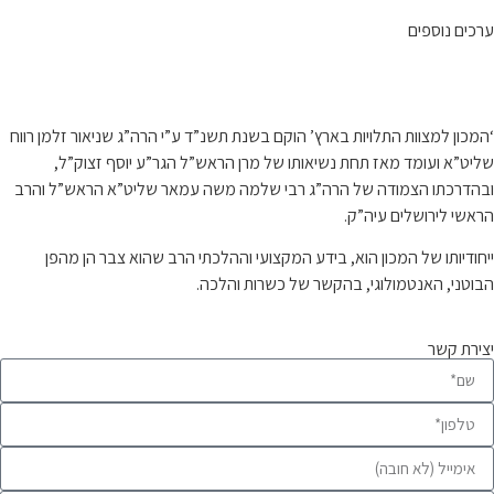
ערכים נוספים
קצת עלינו…
‘המכון למצוות התלויות בארץ’ הוקם בשנת תשנ”ד ע”י הרה”ג שניאור זלמן רווח
שליט”א ועומד מאז תחת נשיאותו של מרן הראש”ל הגר”ע יוסף זצוק”ל,
ובהדרכתו הצמודה של הרה”ג רבי שלמה משה עמאר שליט”א הראש”ל והרב
הראשי לירושלים עיה”ק.
ייחודיותו של המכון הוא, בידע המקצועי וההלכתי הרב שהוא צבר הן מהפן
הבוטני, האנטמולוגי, בהקשר של כשרות והלכה.
יצירת קשר