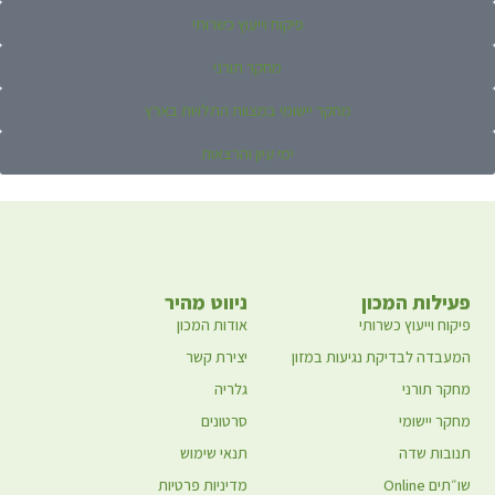
פיקוח וייעוץ כשרותי
מחקר תורני
מחקר יישומי במצוות התלויות בארץ
ימי עיון והרצאות
פעילות המכון
ניווט מהיר
פיקוח וייעוץ כשרותי
אודות המכון
המעבדה לבדיקת נגיעות במזון
יצירת קשר
מחקר תורני
גלריה
מחקר יישומי
סרטונים
תנובות שדה
תנאי שימוש
שו״תים Online
מדיניות פרטיות