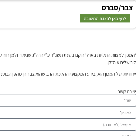
צ
בר/סברס
תשובה
לחץ כאן להצגת התשובה
תשובה
קצת עלינו…
‘המכון למצוות התלויות בארץ’ הוקם בשנת תשנ”ד ע”י הרה”ג שניאור זלמן רו
לירושלים עיה”ק.
ייחודיותו של המכון הוא, בידע המקצועי וההלכתי הרב שהוא צבר הן מהפן הבוטנ
יצירת קשר