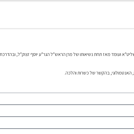
וח שליט”א ועומד מאז תחת נשיאותו של מרן הראש”ל הגר”ע יוסף זצוק”ל, ובה
י, האנטמולוגי, בהקשר של כשרות והלכה.