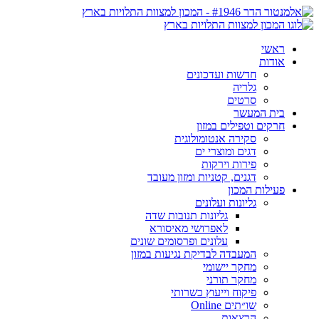
ראשי
אודות
חדשות ועדכונים
גלריה
סרטים
בית המעשר
חרקים וטפילים במזון
סקירה אנטומולוגית
דגים ומוצרי ים
פירות וירקות
דגנים, קטניות ומזון מעובד
פעילות המכון
גליונות ועלונים
גליונות תנובות שדה
לאפרושי מאיסורא
עלונים ופרסומים שונים
המעבדה לבדיקת נגיעות במזון
מחקר יישומי
מחקר תורני
פיקוח וייעוץ כשרותי
שו״תים Online
הרצאות