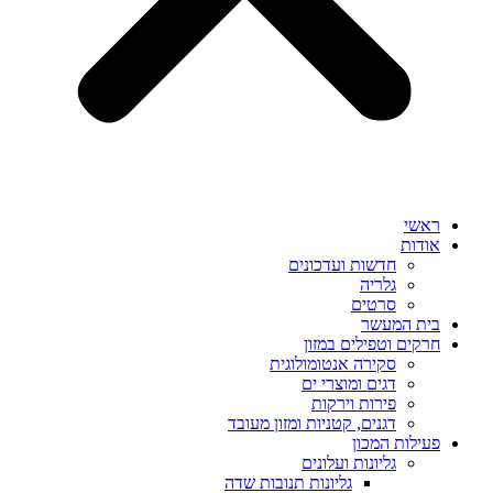
ראשי
אודות
חדשות ועדכונים
גלריה
סרטים
בית המעשר
חרקים וטפילים במזון
סקירה אנטומולוגית
דגים ומוצרי ים
פירות וירקות
דגנים, קטניות ומזון מעובד
פעילות המכון
גליונות ועלונים
גליונות תנובות שדה