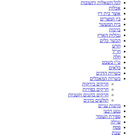
לכל השאלות ותשובות
אבלות
אוצר בית דין
בין המצרים
בית המעשר
ברכות
גבולות הארץ
הכשר כלים
חדש
חו"ל
חלה
ט"ו בשבט
כלאים
כשרות הדגים
כשרות המאכלים
חרקים בירקות
חרקים בפירות
חרקים בדגנים וקטניות
תולעים בדגים
מתנות עניים
נטע רבעי
ספירת העומר
ערלה
פסח
שבת