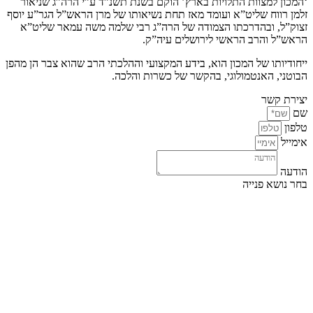
‘המכון למצוות התלויות בארץ’ הוקם בשנת תשנ”ד ע”י הרה”ג שניאור
זלמן רווח שליט”א ועומד מאז תחת נשיאותו של מרן הראש”ל הגר”ע יוסף
זצוק”ל, ובהדרכתו הצמודה של הרה”ג רבי שלמה משה עמאר שליט”א
הראש”ל והרב הראשי לירושלים עיה”ק.
ייחודיותו של המכון הוא, בידע המקצועי וההלכתי הרב שהוא צבר הן מהפן
הבוטני, האנטמולוגי, בהקשר של כשרות והלכה.
יצירת קשר
שם
טלפון
אימייל
הודעה
בחר נושא פנייה