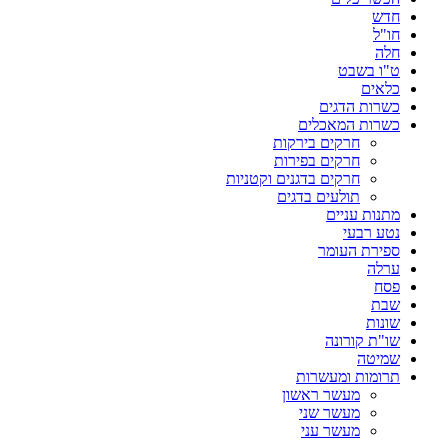
חדש
חו"ל
חלה
ט"ו בשבט
כלאים
כשרות הדגים
כשרות המאכלים
חרקים בירקות
חרקים בפירות
חרקים בדגנים וקטניות
תולעים בדגים
מתנות עניים
נטע רבעי
ספירת העומר
ערלה
פסח
שבת
שונות
שו"ת קורונה
שמיטה
תרומות ומעשרות
מעשר ראשון
מעשר שני
מעשר עני